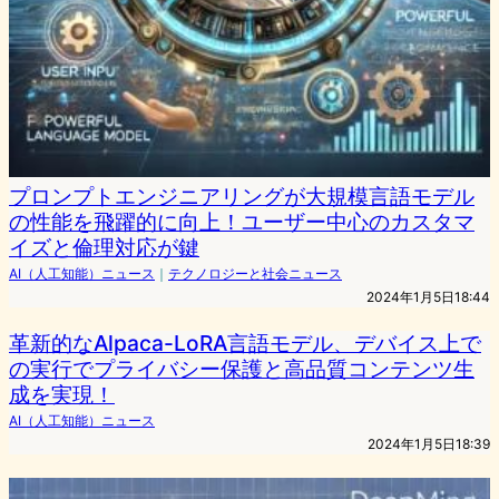
プロンプトエンジニアリングが大規模言語モデル
の性能を飛躍的に向上！ユーザー中心のカスタマ
イズと倫理対応が鍵
AI（人工知能）ニュース
｜
テクノロジーと社会ニュース
2024年1月5日18:44
革新的なAlpaca-LoRA言語モデル、デバイス上で
の実行でプライバシー保護と高品質コンテンツ生
成を実現！
AI（人工知能）ニュース
2024年1月5日18:39