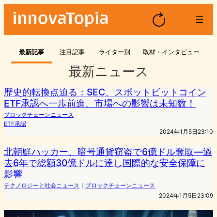
最新記事
注目記事
ライター別
取材・インタビュー
最新ニュース
歴史的転換点迫る：SEC、スポットビットコイン
ETF承認へ一歩前進、市場への影響は未知数！
ブロックチェーンニュース
ETF承認
2024年1月5日23:10
北朝鮮ハッカー、暗号通貨窃盗で6億ドル奪取—過
去6年で総額30億ドルに達し国際的な安全保障に
影響
テクノロジーと社会ニュース
｜
ブロックチェーンニュース
2024年1月5日23:09