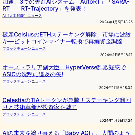
加速、3つの先進AIシステム「AutoRT」「SARA-
RT」「RT-Trajectory」を発表！
AI（人工知能）ニュース
2024年1月5日18:25
破産CelsiusのETHステーキング解除、市場に波紋
か—ビットコインマイナー転換で再編資金調達
ブロックチェーンニュース
2024年1月5日18:17
オーストラリア副大臣、HyperVerse詐欺疑惑で
ASICの沈黙に追及の矢!
ブロックチェーンニュース
2024年1月5日18:04
CelestiaのTIAトークンが急騰！ステーキング利回
りと技術革新が投資家を魅了
ブロックチェーンニュース
2024年1月5日17:24
AIの未来を塗り替える「Baby AGI」、人間のよう