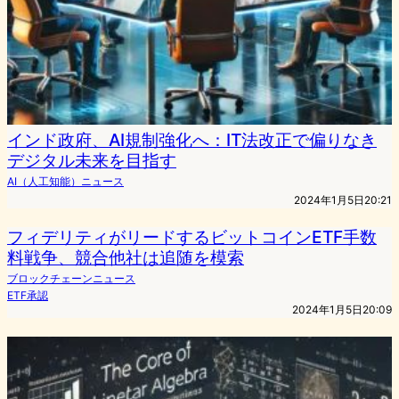
インド政府、AI規制強化へ：IT法改正で偏りなき
デジタル未来を目指す
AI（人工知能）ニュース
2024年1月5日20:21
フィデリティがリードするビットコインETF手数
料戦争、競合他社は追随を模索
ブロックチェーンニュース
ETF承認
2024年1月5日20:09