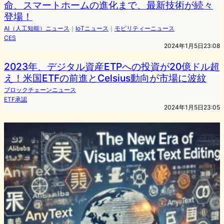
命、スマートホームの進化まで、最新技術が続々
登場！
AI（人工知能）ニュース
｜
IoTニュース
｜
モビリティーニュース
CES
2024年1月5日23:08
2023年、デジタル資産ETPへの投資が20億ドル超
え！米国ETFの前進とCelsius動向が市場に波紋
ブロックチェーンニュース
ETF承認
2024年1月5日23:05