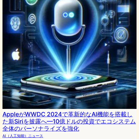
AppleがWWDC 2024で革新的なAI機能を搭載し
た新Siriを披露へ—10億ドルの投資でエコシステム
全体のパーソナライズを強化
AI（人工知能）ニュース