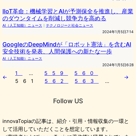
IIoT革命：機械学習とAIが予測保全を推進し、産業
のダウンタイムを削減し競争力を高める
AI（人工知能）ニュース
｜
テクノロジーと社会ニュース
2024年1月5日7:14
GoogleのDeepMindが「ロボット憲法」を含むAI
安全技術を発表、人間保護への新たな一歩
AI（人工知能）ニュース
2024年1月5日6:28
1
…
559
560
←
→
561
562
563
…
Follow US
innovaTopiaの記事は、紹介・引用・情報収集の一環と
して活用していただくことを想定しています。