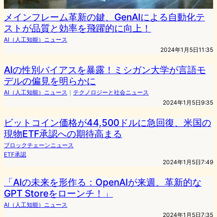
メインフレーム革新の鍵、GenAIによる自動化テ
ストが品質と効率を飛躍的に向上！
AI（人工知能）ニュース
2024年1月5日11:35
AIの性別バイアスを暴露！ミシガン大学が言語モ
デルの偏見を明らかに
AI（人工知能）ニュース
｜
テクノロジーと社会ニュース
2024年1月5日9:35
ビットコイン価格が44,500ドルに急回復、米国の
現物ETF承認への期待高まる
ブロックチェーンニュース
ETF承認
2024年1月5日7:49
「AIの未来を形作る：OpenAIが来週、革新的な
GPT Storeをローンチ！」
AI（人工知能）ニュース
2024年1月5日7:35