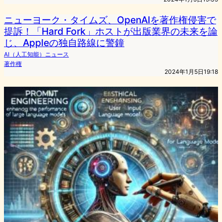
ニューヨーク・タイムズ、OpenAIを著作権侵害で
提訴！「Hard Fork」ホストが出版業界の未来を論
じ、Appleの独自路線に警鐘
AI（人工知能）ニュース
著作権
2024年1月5日19:18