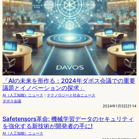
「AIの未来を形作る：2024年ダボス会議での重要
議題とイノベーションの探求」
AI（人工知能）ニュース
｜
テクノロジーと社会ニュース
ダボス会議
2024年1月5日21:14
Safetensors革命: 機械学習データのセキュリティ
を強化する新技術が開発者の手に!
AI（人工知能）ニュース