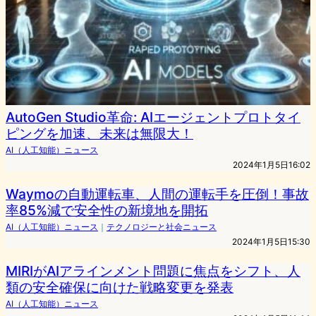
AutoGen Studio革命: AIエージェントプロトタイ
ピングを加速、未来は無限大！
AI（人工知能）ニュース
2024年1月5日16:02
Waymoの自動運転車、人間の運転手を圧倒！事故
率85%減で安全性の新境地を開拓
AI（人工知能）ニュース
｜
テクノロジーと社会ニュース
2024年1月5日15:30
MIRIがAIアラインメント問題に焦点をシフト、人
類の安全確保に向けた戦略変更を発表
AI（人工知能）ニュース