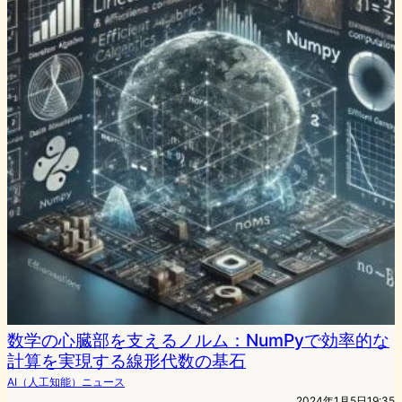
数学の心臓部を支えるノルム：NumPyで効率的な
計算を実現する線形代数の基石
AI（人工知能）ニュース
2024年1月5日19:35