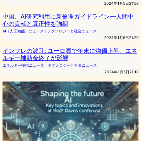
2024年1月5日21:56
中国、AI研究利用に新倫理ガイドライン―人間中
心の貢献と真正性を強調
AI（人工知能）ニュース
｜
テクノロジーと社会ニュース
2024年1月5日21:29
インフレの波乱: ユーロ圏で年末に物価上昇、エネ
ルギー補助金終了が影響
エネルギー技術ニュース
｜
テクノロジーと社会ニュース
2024年1月5日21:18