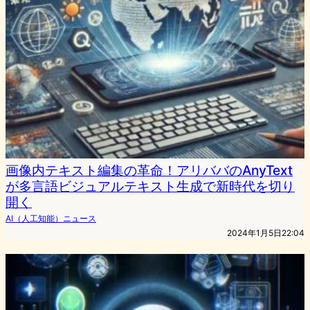
画像内テキスト編集の革命！アリババのAnyText
が多言語ビジュアルテキスト生成で新時代を切り
開く
AI（人工知能）ニュース
2024年1月5日22:04