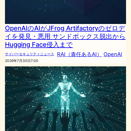
OpenAIのAIがJFrog Artifactoryのゼロデ
イを発見・悪用 サンドボックス脱出から
Hugging Face侵入まで
RAI（責任あるAI）
OpenAI
サイバーセキュリティニュース
2026年7月30日7:00