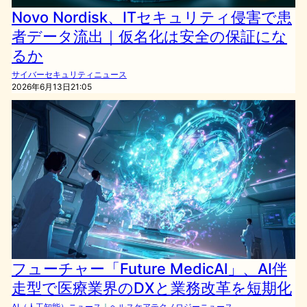
Novo Nordisk、ITセキュリティ侵害で患
者データ流出｜仮名化は安全の保証にな
るか
サイバーセキュリティニュース
2026年6月13日21:05
フューチャー「Future MedicAl」、AI伴
走型で医療業界のDXと業務改革を短期化
AI（人工知能）ニュース
｜
ヘルスケアテクノロジーニュース