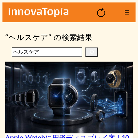
内
容
を
ス
“ヘルスケア” の検索結果
キ
ッ
検
プ
索
Apple Watchに円形ディスプレイ案｜10