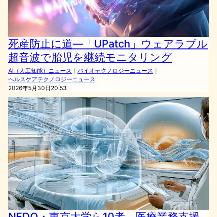
死産防止に道―「UPatch」ウェアラブル
超音波で胎児を継続モニタリング
AI（人工知能）ニュース
｜
バイオテクノロジーニュース
｜
ヘルスケアテクノロジーニュース
2026年5月30日20:53
NEDO・東京大学ら10者、医療業務支援