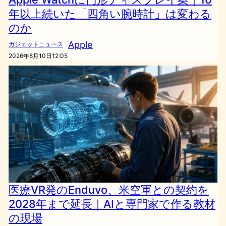
年以上続いた「四角い腕時計」は変わる
のか
Apple
ガジェットニュース
2026年8月10日12:05
医療VR発のEnduvo、米空軍との契約を
2028年まで延長｜AIと専門家で作る教材
の現場