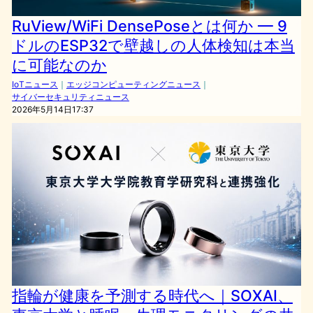
RuView/WiFi DensePoseとは何か — 9
ドルのESP32で壁越しの人体検知は本当
に可能なのか
IoTニュース
｜
エッジコンピューティングニュース
｜
サイバーセキュリティニュース
2026年5月14日17:37
指輪が健康を予測する時代へ｜SOXAI、