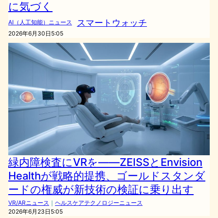
に気づく
スマートウォッチ
AI（人工知能）ニュース
2026年6月30日5:05
緑内障検査にVRを——ZEISSとEnvision
Healthが戦略的提携、ゴールドスタンダ
ードの権威が新技術の検証に乗り出す
VR/ARニュース
｜
ヘルスケアテクノロジーニュース
2026年6月23日5:05