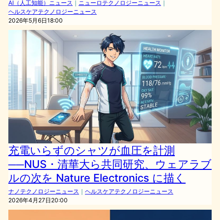
AI（人工知能）ニュース
｜
ニューロテクノロジーニュース
｜
ヘルスケアテクノロジーニュース
2026年5月6日18:00
充電いらずのシャツが血圧を計測
──NUS・清華大ら共同研究、ウェアラブ
ルの次を Nature Electronics に描く
ナノテクノロジーニュース
｜
ヘルスケアテクノロジーニュース
2026年4月27日20:00