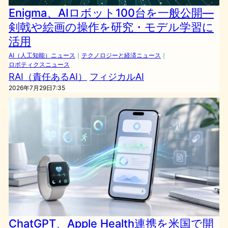
Enigma、AIロボット100台を一般公開―
剣戟や絵画の操作を研究・モデル学習に
活用
AI（人工知能）ニュース
｜
テクノロジーと経済ニュース
｜
ロボティクスニュース
RAI（責任あるAI）
フィジカルAI
2026年7月29日7:35
ChatGPT、Apple Health連携を米国で開