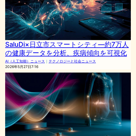
SaluDi×日立市スマートシティ―約7万人
の健康データを分析、疾病傾向を可視化
AI（人工知能）ニュース
｜
テクノロジーと社会ニュース
2026年5月27日7:16