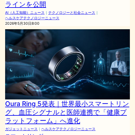
ラインを公開
AI（人工知能）ニュース
｜
テクノロジーと社会ニュース
｜
ヘルスケアテクノロジーニュース
2026年5月30日8:00
Oura Ring 5発表｜世界最小スマートリン
グ、血圧シグナルと医師連携で「健康プ
ラットフォーム」へ進化
ガジェットニュース
｜
ヘルスケアテクノロジーニュース