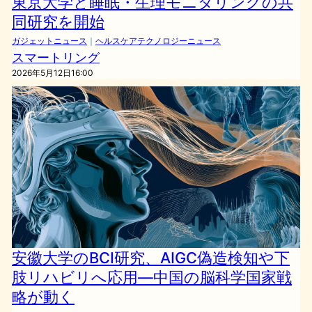
東京大学と睡眠・生理モニタリングの共
同研究を開始
ガジェットニュース
｜
ヘルスケアテクノロジーニュース
スマートリング
2026年5月12日16:00
安徽大学のBCI研究、AIGC偽造検知や下
肢リハビリへ応用—中国の脳科学国家戦
略が動く