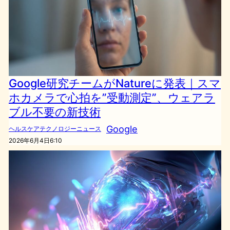
Google研究チームがNatureに発表｜スマ
ホカメラで心拍を”受動測定”、ウェアラ
ブル不要の新技術
Google
ヘルスケアテクノロジーニュース
2026年6月4日6:10