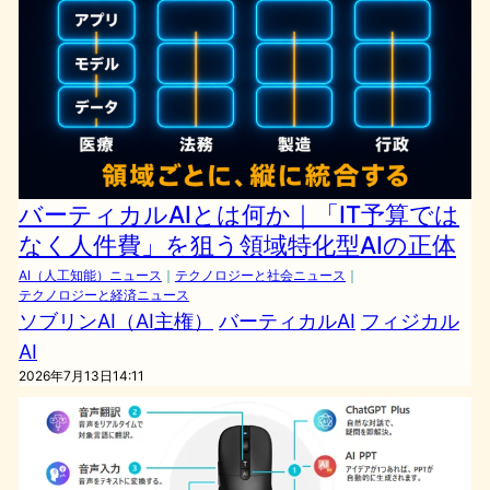
バーティカルAIとは何か｜「IT予算では
なく人件費」を狙う領域特化型AIの正体
AI（人工知能）ニュース
｜
テクノロジーと社会ニュース
｜
テクノロジーと経済ニュース
ソブリンAI（AI主権）
バーティカルAI
フィジカル
AI
2026年7月13日14:11