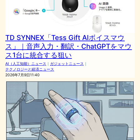
TD SYNNEX「Tess Gift AIボイスマウ
ス」｜音声入力・翻訳・ChatGPTをマウ
ス1台に統合する狙い
AI（人工知能）ニュース
｜
ガジェットニュース
｜
テクノロジーと経済ニュース
2026年7月9日11:40