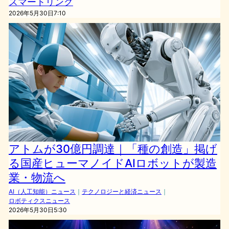
スマートリング
2026年5月30日7:10
アトムが30億円調達｜「種の創造」掲げ
る国産ヒューマノイドAIロボットが製造
業・物流へ
AI（人工知能）ニュース
｜
テクノロジーと経済ニュース
｜
ロボティクスニュース
2026年5月30日5:30