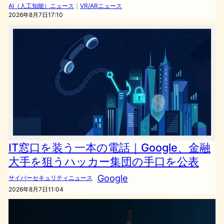
AI（人工知能）ニュース
｜
VR/ARニュース
2026年8月7日17:10
IT窓口を装う一本の電話｜Google、金融
大手を狙うハッカー集団の手口を公表
Google
サイバーセキュリティニュース
2026年8月7日11:04