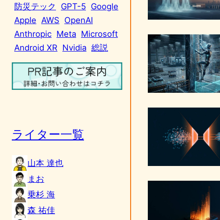
防災テック
GPT-5
Google
Apple
AWS
OpenAI
Anthropic
Meta
Microsoft
Android XR
Nvidia
総説
ライター一覧
山本 達也
まお
乗杉 海
森 祐佳