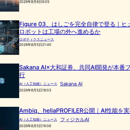
2026年8月6日6:05
Figure 03、はしごを完全自律で登る｜
ロボットは工場の外へ進めるか
ロボティクスニュース
2026年8月5日21:40
Sakana AI×大和証券、共同AI開発が本
行
Sakana AI
AI（人工知能）ニュース
2026年8月5日18:03
Ambiq、heliaPROFILER公開｜AI性能
フィジカルAI
AI（人工知能）ニュース
2026年8月5日16:06