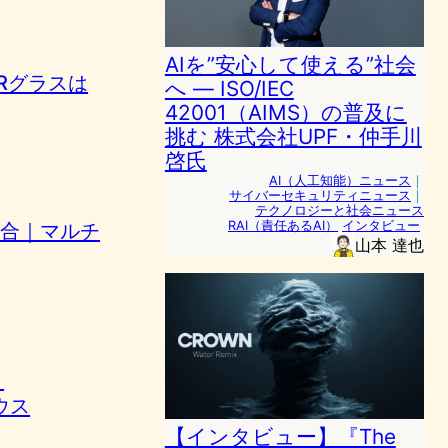
AIを”安心して使える”社会
ARグラスは
へ ― ISO/IEC
42001（AIMS）の普及に
挑む 株式会社UPF・仲手川
啓氏
AI（人工知能）ニュース
｜
サイバーセキュリティニュース
｜
テクノロジーと社会ニュース
RAI（責任あるAI）
インタビュー
へ統合｜マルチ
山本 達也
｜
ウス
【インタビュー】『The