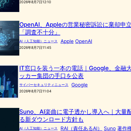
2026年8月7日12:10
OpenAI、Appleの営業秘密訴訟に棄却
「調査不十分」
Apple
OpenAI
AI（人工知能）ニュース
2026年8月7日11:45
IT窓口を装う一本の電話｜Google、金融
ッカー集団の手口を公表
Google
サイバーセキュリティニュース
2026年8月7日11:04
Suno、AI楽曲に電子透かし導入へ｜大量
る新ダウンロード方針も
RAI（責任あるAI）
Suno
著作
AI（人工知能）ニュース