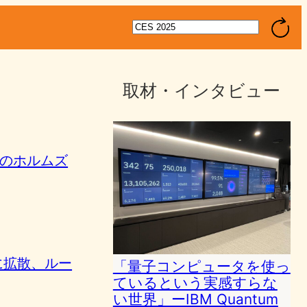
検
索
取材・インタビュー
rlinのホルムズ
国に拡散、ルー
「量子コンピュータを使っ
ているという実感すらな
い世界」ーIBM Quantum