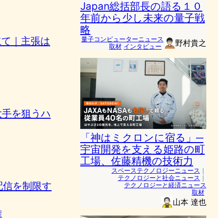
Japan総括部長の語る１０
年前から少し未来の量子戦
略
申立て｜主張は
量子コンピューターニュース
野村貴之
取材
インタビュー
大手を狙うハ
「神はミクロンに宿る」─
宇宙開発を支える姫路の町
工場、佐藤精機の技術力
スペーステクノロジーニュース
｜
テクノロジーと社会ニュース
｜
配信を制限す
テクノロジーと経済ニュース
取材
山本 達也
権