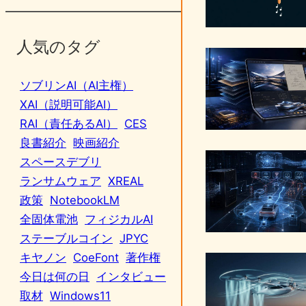
人気のタグ
ソブリンAI（AI主権）
XAI（説明可能AI）
RAI（責任あるAI）
CES
良書紹介
映画紹介
スペースデブリ
ランサムウェア
XREAL
政策
NotebookLM
全固体電池
フィジカルAI
ステーブルコイン
JPYC
キヤノン
CoeFont
著作権
今日は何の日
インタビュー
取材
Windows11