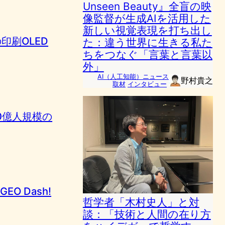
Unseen Beauty』全盲の映
像監督が生成AIを活用した
新しい視覚表現を打ち出し
の印刷OLED
た：違う世界に生きる私た
ちをつなぐ「言葉と言葉以
外」
AI（人工知能）ニュース
野村貴之
取材
インタビュー
0億人規模の
EO Dash!
哲学者「木村史人」と対
談：「技術と人間の在り方