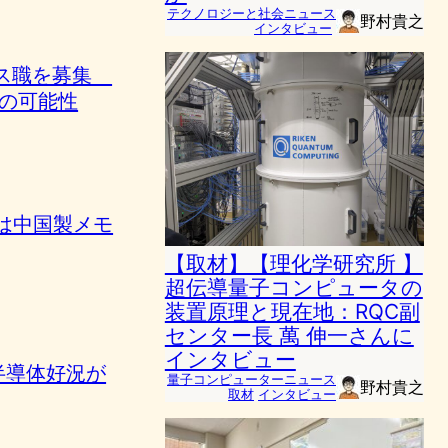
テクノロジーと社会ニュース
野村貴之
インタビュー
トネス職を募集
の可能性
leは中国製メモ
【取材】【理化学研究所 】
超伝導量子コンピュータの
装置原理と現在地：RQC副
センター長 萬 伸一さんに
インタビュー
け半導体好況が
量子コンピューターニュース
野村貴之
取材
インタビュー