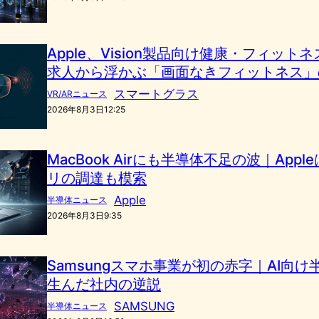
Apple、Vision製品向け健康・フィッ
求人から浮かぶ「画面なきフィットネス」
スマートグラス
VR/ARニュース
2026年8月3日12:25
MacBook Airにも半導体不足の波｜App
リの調達も模索
Apple
半導体ニュース
2026年8月3日9:35
Samsungスマホ事業が初の赤字｜AI向
生んだ社内の逆説
SAMSUNG
半導体ニュース