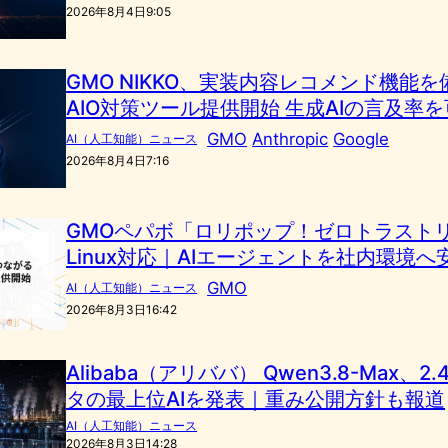
2026年8月4日9:05
GMO NIKKO、実装内容レコメンド機能
AIO対策ツール提供開始 生成AIの言及率
GMO
Anthropic
Google
AI（人工知能）ニュース
2026年8月4日7:16
GMOペパボ「ロリポップ！ゼロトラスト
Linux対応｜AIエージェントを社内環境へ
GMO
AI（人工知能）ニュース
2026年8月3日16:42
Alibaba（アリババ） Qwen3.8-Max、
タの最上位AIを発表｜重み公開方針も報道
AI（人工知能）ニュース
2026年8月3日14:28