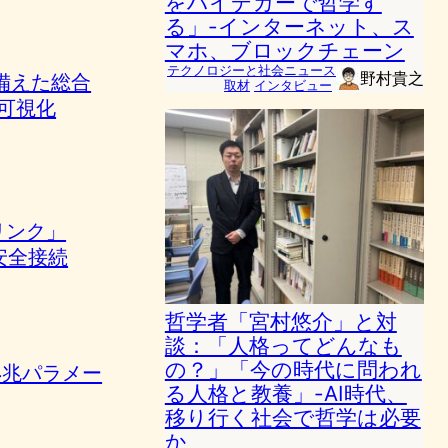
をハイデガーで哲学す
る」-インターネット、ス
マホ、ブロックチェーン
テクノロジーと社会ニュース
野村貴之
を備えた総合
取材
インタビュー
を可視化
リンク」
安全接続
哲学者「宮村悠介」と対
談：「人格ってどんなも
の？」「今の時代に問われ
2.4兆パラメー
る人格と教養」-AI時代、
移り行く社会で哲学は必要
か