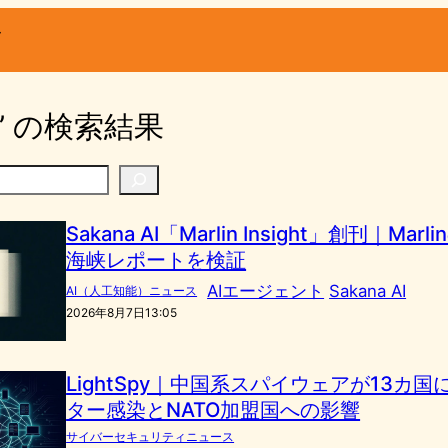
ー
25” の検索結果
Sakana AI「Marlin Insight」創刊｜Ma
海峡レポートを検証
AIエージェント
Sakana AI
AI（人工知能）ニュース
2026年8月7日13:05
LightSpy｜中国系スパイウェアが13カ
ター感染とNATO加盟国への影響
サイバーセキュリティニュース