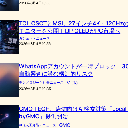
2026年8月4日15:56
TCL CSOTとMSI、27インチ4K・120Hz
モニターを公開｜IJP OLEDがPC市場へ
ガジェットニュース
2026年8月4日10:56
WhatsAppアカウントが一時ブロック｜3
自動審査に潜む構造的リスク
Meta
テクノロジーと社会ニュース
2026年8月4日10:35
GMO TECH、店舗向けAI検索対策「Local G
byGMO」提供開始
GMO
AI（人工知能）ニュース