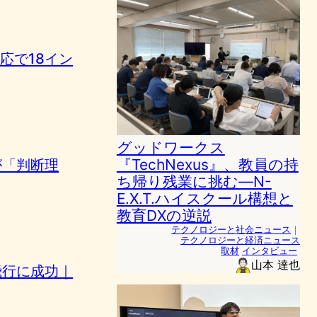
3対応で18イン
グッドワークス
『TechNexus』、教員の持
AIが「判断理
ち帰り残業に挑む—N-
E.X.T.ハイスクール構想と
教育DXの逆説
テクノロジーと社会ニュース
｜
テクノロジーと経済ニュース
取材
インタビュー
山本 達也
遷移飛行に成功｜