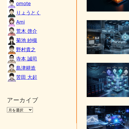
omote
りょうとく
Ami
荒木 啓介
菊池 紗槻
野村貴之
寺本 誠司
島津耕造
苦田 大起
アーカイブ