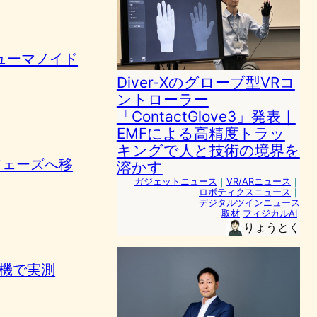
ヒューマノイド
Diver-Xのグローブ型VRコ
ントローラー
「ContactGlove3」発表｜
EMFによる高精度トラッ
キングで人と技術の境界を
番フェーズへ移
溶かす
ガジェットニュース
｜
VR/ARニュース
｜
ロボティクスニュース
｜
デジタルツインニュース
取材
フィジカルAI
りょうとく
を実機で実測