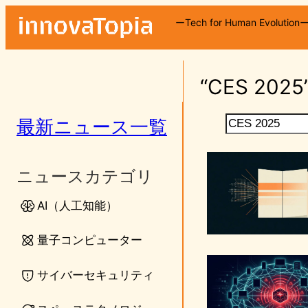
内
ーTech for Human Evolution
容
を
ス
“CES 20
キ
ッ
プ
検
最新ニュース一覧
索
ニュースカテゴリ
AI（人工知能）
量子コンピューター
サイバーセキュリティ