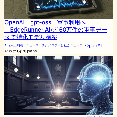
OpenAI「gpt-oss」軍事利用へ
―EdgeRunner AIが160万件の軍事デー
タで特化モデル構築
OpenAI
AI（人工知能）ニュース
｜
テクノロジーと社会ニュース
2025年11月13日20:56