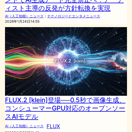
ィスト主導の反発が方針転換を実現
AI（人工知能）ニュース
｜
テクノロジーとエンタメニュース
2026年1月24日14:55
FLUX.2 [klein]登場──0.5秒で画像生成、
コンシューマーGPU対応のオープンソー
スAIモデル
FLUX
AI（人工知能）ニュース