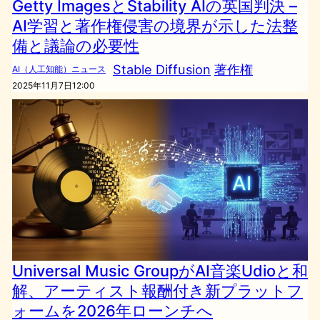
Getty ImagesとStability AIの英国判決 –
AI学習と著作権侵害の境界が示した法整
備と議論の必要性
Stable Diffusion
著作権
AI（人工知能）ニュース
2025年11月7日12:00
Universal Music GroupがAI音楽Udioと和
解、アーティスト報酬付き新プラットフ
ォームを2026年ローンチへ