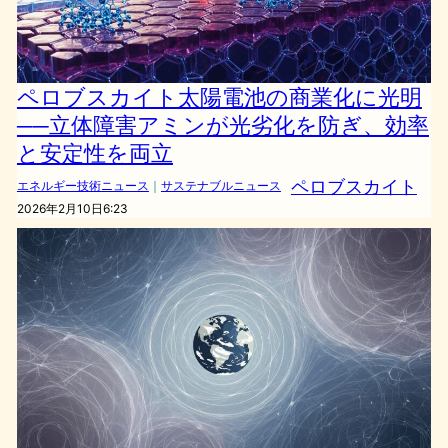
ペロブスカイト太陽電池の商業化に光明
──立体障害アミンが光劣化を防ぎ、効率
と安定性を両立
ペロブスカイト
エネルギー技術ニュース
｜
サステナブルニュース
2026年2月10日6:23