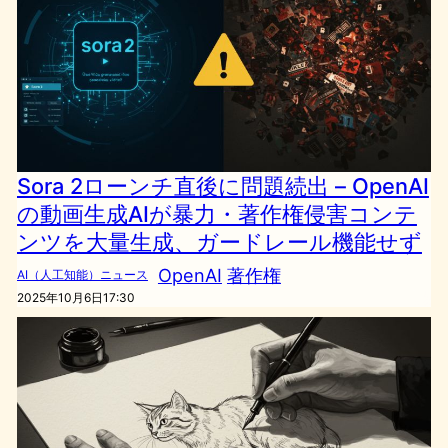
Sora 2ローンチ直後に問題続出 – OpenAI
の動画生成AIが暴力・著作権侵害コンテ
ンツを大量生成、ガードレール機能せず
OpenAI
著作権
AI（人工知能）ニュース
2025年10月6日17:30