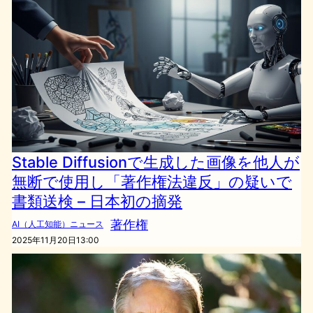
Stable Diffusionで生成した画像を他人が
無断で使用し「著作権法違反」の疑いで
書類送検 – 日本初の摘発
著作権
AI（人工知能）ニュース
2025年11月20日13:00