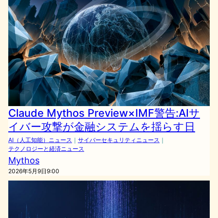
Claude Mythos Preview×IMF警告:AIサ
イバー攻撃が金融システムを揺らす日
AI（人工知能）ニュース
｜
サイバーセキュリティニュース
｜
テクノロジーと経済ニュース
Mythos
2026年5月9日9:00