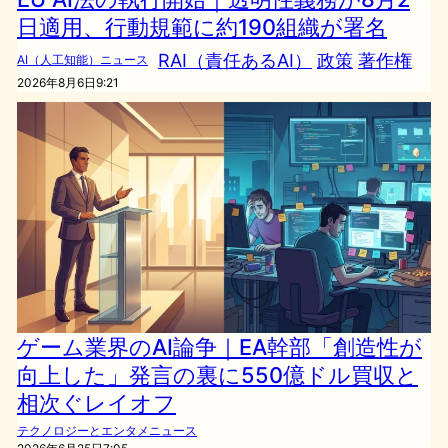
日適用、行動規範に約190組織が署名
RAI（責任あるAI）
政策
著作権
AI（人工知能）ニュース
2026年8月6日9:21
ゲーム業界のAI論争｜EA幹部「創造性が
向上した」発言の裏に550億ドル買収と
相次ぐレイオフ
テクノロジーとエンタメニュース