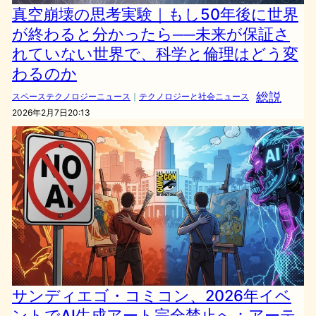
真空崩壊の思考実験｜もし50年後に世界
が終わると分かったら──未来が保証さ
れていない世界で、科学と倫理はどう変
わるのか
総説
スペーステクノロジーニュース
｜
テクノロジーと社会ニュース
2026年2月7日20:13
サンディエゴ・コミコン、2026年イベ
ントでAI生成アート完全禁止へ：アーテ