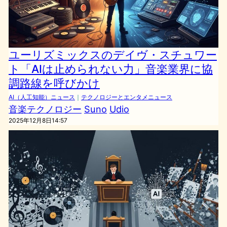
ユーリズミックスのデイヴ・スチュワー
ト「AIは止められない力」音楽業界に協
調路線を呼びかけ
AI（人工知能）ニュース
｜
テクノロジーとエンタメニュース
音楽テクノロジー
Suno
Udio
2025年12月8日14:57