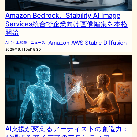
Amazon Bedrock、Stability AI Image
Services統合で企業向け画像編集を本格
開始
Amazon
AWS
Stable Diffusion
AI（人工知能）ニュース
2025年9月19日15:30
AI支援が変えるアーティストの創造力：