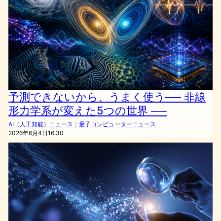
予測できないから、うまく使う── 非線
形力学系が変えた5つの世界 ──
AI（人工知能）ニュース
｜
量子コンピューターニュース
2026年6月4日16:30