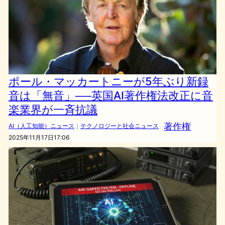
ポール・マッカートニーが5年ぶり新録
音は「無音」──英国AI著作権法改正に音
楽業界が一斉抗議
著作権
AI（人工知能）ニュース
｜
テクノロジーと社会ニュース
2025年11月17日17:06