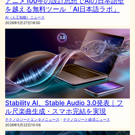
アニメ100年の設計思想でAIの日本語壁
を越える無料ツール「AI日本語ラボ」
AI（人工知能）ニュース
2026年5月27日18:50
Stability AI、Stable Audio 3.0発表｜フ
ル尺楽曲生成・スマホ完結を実現
テクノロジーとエンタメニュース
｜
テクノロジーと経済ニュース
2026年5月22日10:06