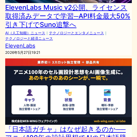
ElevenLabs Music v2公開、ライセンス
取得済みデータで学習─API料金最大50%
引き下げでSuno追撃へ
AI（人工知能）ニュース
｜
テクノロジーとエンタメニュース
｜
テクノロジーと経済ニュース
ElevenLabs
2026年5月27日19:21
「日本語ガチャ」はなぜ起きるのか──