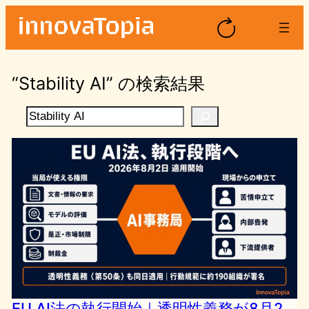
内
容
を
ス
“Stability AI” の検索結果
キ
ッ
検
プ
索
EU AI法の執行開始｜透明性義務が8月2