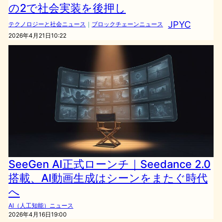
の2で社会実装を後押し
JPYC
テクノロジーと社会ニュース
｜
ブロックチェーンニュース
2026年4月21日10:22
SeeGen AI正式ローンチ｜Seedance 2.0
搭載、AI動画生成はシーンをまたぐ時代
へ
AI（人工知能）ニュース
2026年4月16日19:00