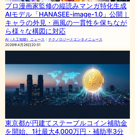
プロ漫画家監修の縦読みマンガ特化生成
AIモデル「HANASEE-image-1.0」公開｜
キャラの外見・画風の一貫性を保ちなが
ら様々な構図に対応
AI（人工知能）ニュース
｜
テクノロジーとエンタメニュース
2026年4月26日20:51
東京都が円建てステーブルコイン補助金
を開始、1社最大4,000万円・補助率3分