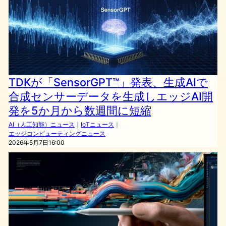
TDKが「SensorGPT™」発表、生成AIで
合成センサーデータを生成しエッジAI開
発を5か月から数週間に短縮
AI（人工知能）ニュース
｜
IoTニュース
｜
エッジコンピューティングニュース
2026年5月7日16:00