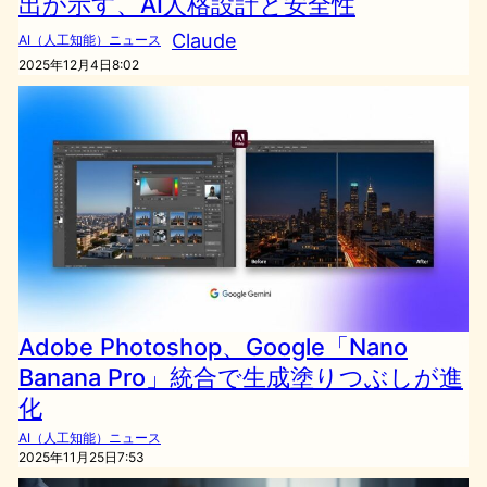
出が示す、AI人格設計と安全性
Claude
AI（人工知能）ニュース
2025年12月4日8:02
Adobe Photoshop、Google「Nano
Banana Pro」統合で生成塗りつぶしが進
化
AI（人工知能）ニュース
2025年11月25日7:53