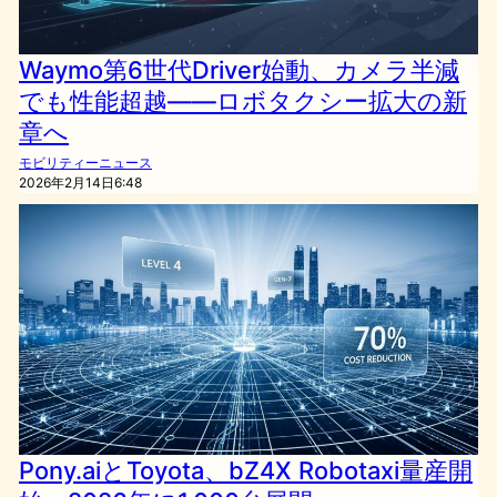
Waymo第6世代Driver始動、カメラ半減
でも性能超越――ロボタクシー拡大の新
章へ
モビリティーニュース
2026年2月14日6:48
Pony.aiとToyota、bZ4X Robotaxi量産開