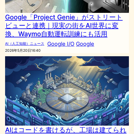
Google「Project Genie」がストリート
ビューと連携｜現実の街をAI世界に変
換、Waymo自動運転訓練にも活用
Google I/O
Google
AI（人工知能）ニュース
2026年5月20日16:40
AIはコードを書けるが、工場は建てられ