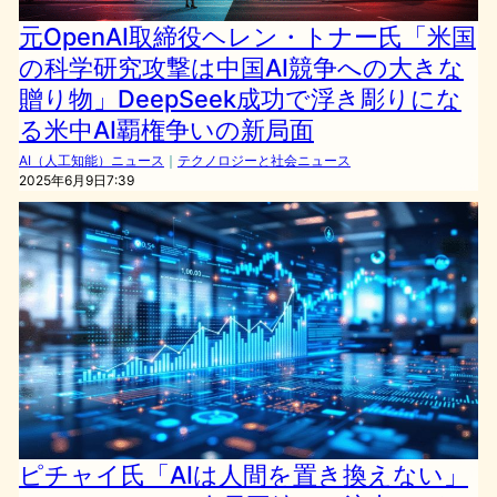
元OpenAI取締役ヘレン・トナー氏「米国
の科学研究攻撃は中国AI競争への大きな
贈り物」DeepSeek成功で浮き彫りにな
る米中AI覇権争いの新局面
AI（人工知能）ニュース
｜
テクノロジーと社会ニュース
2025年6月9日7:39
ピチャイ氏「AIは人間を置き換えない」