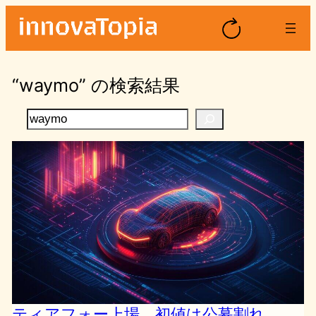
内
容
を
ス
“waymo” の検索結果
キ
ッ
検
プ
索
ティアフォー上場、初値は公募割れ