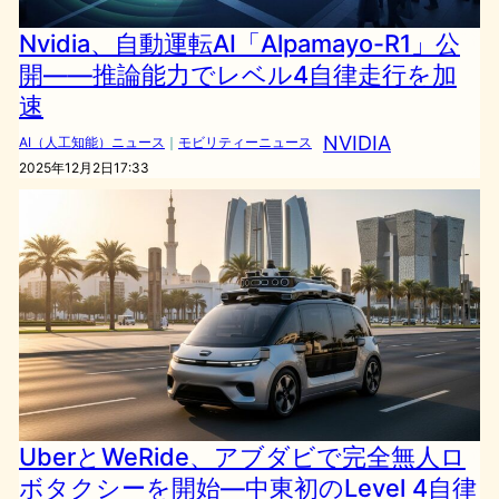
Nvidia、自動運転AI「Alpamayo-R1」公
開——推論能力でレベル4自律走行を加
速
NVIDIA
AI（人工知能）ニュース
｜
モビリティーニュース
2025年12月2日17:33
UberとWeRide、アブダビで完全無人ロ
ボタクシーを開始—中東初のLevel 4自律