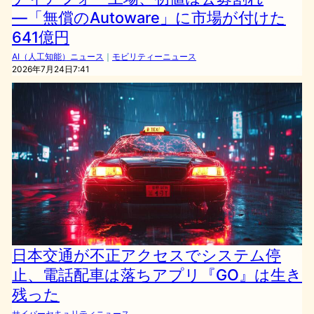
―「無償のAutoware」に市場が付けた
641億円
AI（人工知能）ニュース
｜
モビリティーニュース
2026年7月24日7:41
日本交通が不正アクセスでシステム停
止、電話配車は落ちアプリ『GO』は生き
残った
サイバーセキュリティニュース