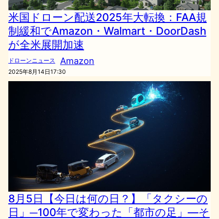
米国ドローン配送2025年大転換：FAA規
制緩和でAmazon・Walmart・DoorDash
が全米展開加速
Amazon
ドローンニュース
2025年8月14日17:30
8月5日【今日は何の日？】「タクシーの
日」─100年で変わった「都市の足」―そ