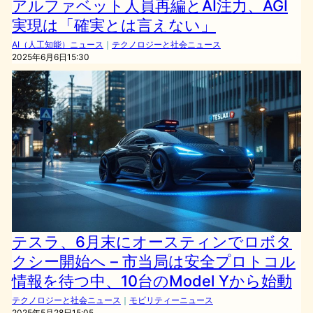
アルファベット人員再編とAI注力、AGI
実現は「確実とは言えない」
AI（人工知能）ニュース
｜
テクノロジーと社会ニュース
2025年6月6日15:30
テスラ、6月末にオースティンでロボタ
クシー開始へ – 市当局は安全プロトコル
情報を待つ中、10台のModel Yから始動
テクノロジーと社会ニュース
｜
モビリティーニュース
2025年5月28日15:05