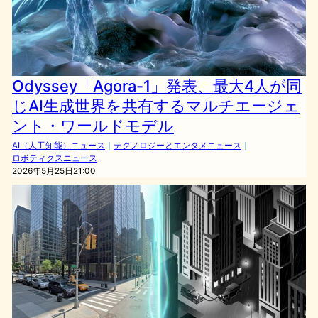
Odyssey「Agora-1」発表、最大4人が同
じAI生成世界を共有するマルチエージェ
ント・ワールドモデル
AI（人工知能）ニュース
｜
テクノロジーとエンタメニュース
｜
ロボティクスニュース
2026年5月25日21:00