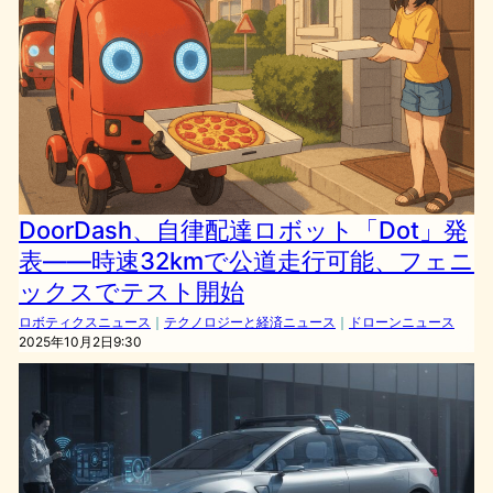
DoorDash、自律配達ロボット「Dot」発
表――時速32kmで公道走行可能、フェニ
ックスでテスト開始
ロボティクスニュース
｜
テクノロジーと経済ニュース
｜
ドローンニュース
2025年10月2日9:30