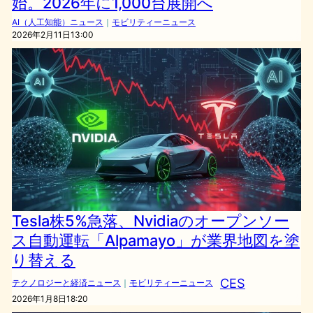
始。2026年に1,000台展開へ
AI（人工知能）ニュース
｜
モビリティーニュース
2026年2月11日13:00
Tesla株5%急落、Nvidiaのオープンソー
ス自動運転「Alpamayo」が業界地図を塗
り替える
CES
テクノロジーと経済ニュース
｜
モビリティーニュース
2026年1月8日18:20