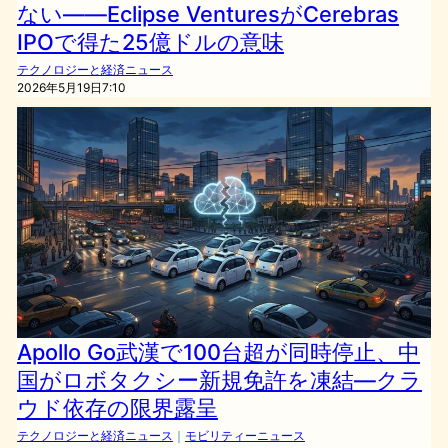
ない——Eclipse VenturesがCerebras
IPOで得た25億ドルの意味
テクノロジーと経済ニュース
2026年5月19日7:10
Apollo Go武漢で100台超が同時停止、中
国がロボタクシー新規免許を凍結—クラ
ウド依存の限界露呈
テクノロジーと経済ニュース
｜
モビリティーニュース