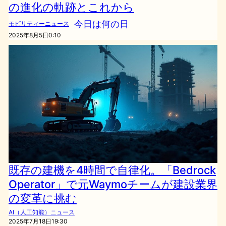
の進化の軌跡とこれから
今日は何の日
モビリティーニュース
2025年8月5日0:10
既存の建機を4時間で自律化。「Bedrock
Operator」で元Waymoチームが建設業界
の変革に挑む
AI（人工知能）ニュース
2025年7月18日19:30