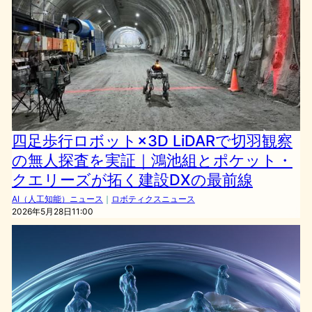
四足歩行ロボット×3D LiDARで切羽観察
の無人探査を実証｜鴻池組とポケット・
クエリーズが拓く建設DXの最前線
AI（人工知能）ニュース
｜
ロボティクスニュース
2026年5月28日11:00