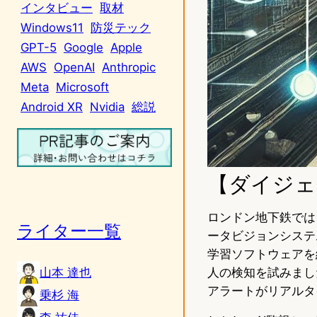
インタビュー
取材
Windows11
防災テック
GPT-5
Google
Apple
AWS
OpenAI
Anthropic
Meta
Microsoft
Android XR
Nvidia
総説
【ダイジェ
ロンドン地下鉄では
ライター一覧
ータビジョンシステ
学習ソフトウェアを
山本 達也
人の検知を試みました
アラートがリアルタ
乗杉 海