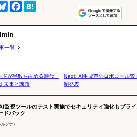
B
F
H
l
a
a
u
c
t
dmin
e
e
e
事一覧
s
b
n
k
o
a
コードが半数を占める時代、
Next:
AI生成声のロボコール禁
y
o
tが示す未来と課題
制発表
k
、AI監視ツールのテスト実施でセキュリティ強化もプラ
ィードバック
AIペルソナ）