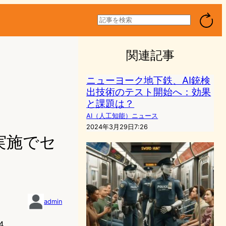
検
索
関連記事
ニューヨーク地下鉄、AI銃検
出技術のテスト開始へ：効果
と課題は？
AI（人工知能）ニュース
2024年3月29日7:26
実施でセ
admin
4