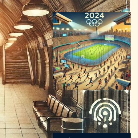
2024年2月16日5:11
「パリオリンピック、AI監視
技術の試金石：テロ対策かプ
ライバシー侵害か」
AI（人工知能）ニュース
2024年1月4日5:09