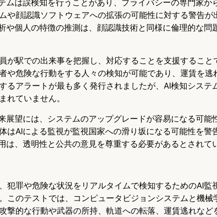
ステムは誤検知を行うことがあり、プライバシーの専門家か
ムや顔認識ソフトウェアへの拡張の可能性に対する警告が
分析や個人の特徴の推測は、顔認識技術と同様に倫理的な問
員が駅での出来事を把握し、対応することを支援すること
者や危険な行動をする人々の検知が可能であり、運賃を逃
するアラートが最も多く発行されましたが、AI検知システ
まれていません。
将来展望には、システムのアップグレードが容易になる可能
体はAIによる監視が監視国家への滑り坂になる可能性を警
使用は、透明性と公共の意見を尊重する必要があるとされて
、犯罪や危険な状況をリアルタイムで検知するためのAI監
。このテストでは、コンピュータビジョンシステムと機械
攻撃的な行動や武器の所持、軌道への転落、運賃逃れなど