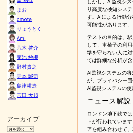
森 祐佳
しかし、AI監視シ
り高度な検知システ
まお
す。AIによる行動
omote
可能性があります。
りょうとく
テストの目的は、駅
Ami
して、車椅子の利用
荒木 啓介
準を守らない人に対
菊池 紗槻
ては詳細な分析が含
野村貴之
AI監視システムの
寺本 誠司
が、プライバシー団
島津耕造
AI監視システムの
苦田 大起
ニュース解説
ロンドン地下鉄では
アーカイブ
トが行われています
アを組み合わせて、