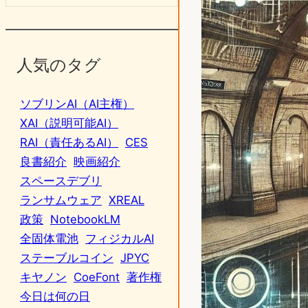
人気のタグ
ソブリンAI（AI主権）
XAI（説明可能AI）
RAI（責任あるAI）
CES
良書紹介
映画紹介
スペースデブリ
ランサムウェア
XREAL
政策
NotebookLM
全固体電池
フィジカルAI
ステーブルコイン
JPYC
キヤノン
CoeFont
著作権
今日は何の日