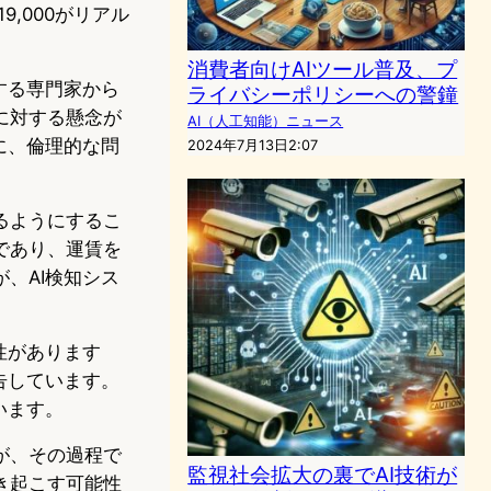
,000がリアル
消費者向けAIツール普及、プ
する専門家から
ライバシーポリシーへの警鐘
に対する懸念が
AI（人工知能）ニュース
に、倫理的な問
2024年7月13日2:07
るようにするこ
であり、運賃を
、AI検知シス
性があります
告しています。
います。
が、その過程で
監視社会拡大の裏でAI技術が
き起こす可能性