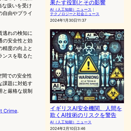
果たす役割とその影響
当な扱いを受け
AI（人工知能）ニュース
｜
の自由やプライ
テクノロジーと社会ニュース
2024年1月30日11:37
賃逃れの検知に
通の安全性と効
の精度の向上と
ランスを取るた
空間での安全性
な課題に対処す
用と厳格な規制
イギリスAI安全機関、人間を
ot Crime
.
欺くAI技術のリスクを警告
AI（人工知能）ニュース
2024年2月10日3:46