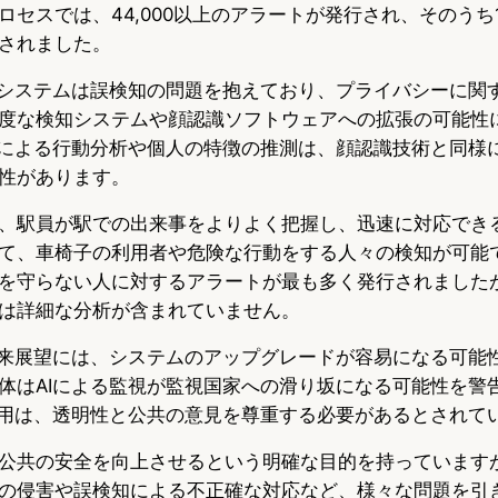
セスでは、44,000以上のアラートが発行され、そのうち19
されました。
視システムは誤検知の問題を抱えており、プライバシーに関
度な検知システムや顔認識ソフトウェアへの拡張の可能性
Iによる行動分析や個人の特徴の推測は、顔認識技術と同様
性があります。
、駅員が駅での出来事をよりよく把握し、迅速に対応でき
て、車椅子の利用者や危険な行動をする人々の検知が可能
を守らない人に対するアラートが最も多く発行されましたが
は詳細な分析が含まれていません。
将来展望には、システムのアップグレードが容易になる可能
体はAIによる監視が監視国家への滑り坂になる可能性を警
使用は、透明性と公共の意見を尊重する必要があるとされて
公共の安全を向上させるという明確な目的を持っています
の侵害や誤検知による不正確な対応など、様々な問題を引