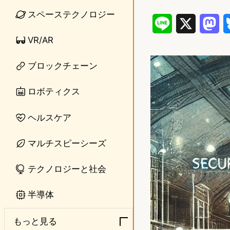
スペーステクノロジー
L
X
M
VR/AR
i
a
n
s
ブロックチェーン
e
t
ロボティクス
o
ヘルスケア
d
o
マルチスピーシーズ
n
テクノロジーと社会
半導体
もっと見る