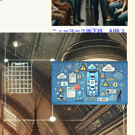
ニューヨーク地下鉄、AI銃ス
キャナー導入で安全性向上へ
AI（人工知能）ニュース
2024年3月30日8:47
AIコンパニオンアプリ、プラ
イバシー保護に失敗 –
Mozilla調査が警鐘
チャットボットニュース