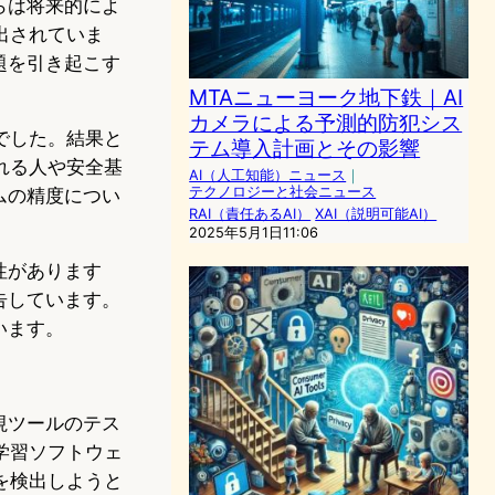
らは将来的によ
出されていま
題を引き起こす
MTAニューヨーク地下鉄｜AI
カメラによる予測的防犯シス
でした。結果と
テム導入計画とその影響
れる人や安全基
AI（人工知能）ニュース
｜
テクノロジーと社会ニュース
ムの精度につい
RAI（責任あるAI）
XAI（説明可能AI）
2025年5月1日11:06
性があります
告しています。
います。
視ツールのテス
学習ソフトウェ
を検出しようと