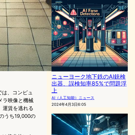
ニューヨーク地下鉄のAI銃検
出器、誤検知率85%で問題浮
上
では、コンピュ
AI（人工知能）ニュース
メラ映像と機械
2024年4月3日6:05
、運賃を逃れる
ち19,000の