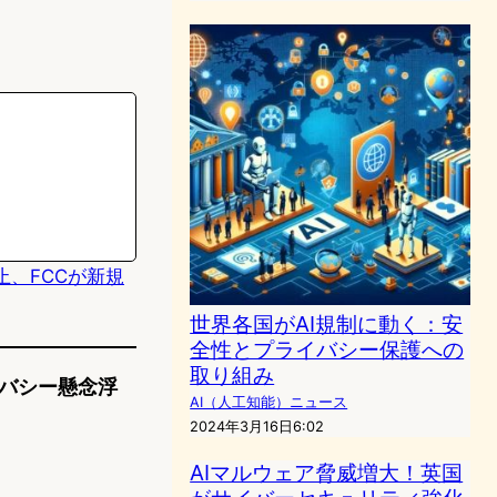
止、FCCが新規
世界各国がAI規制に動く：安
全性とプライバシー保護への
取り組み
イバシー懸念浮
AI（人工知能）ニュース
2024年3月16日6:02
AIマルウェア脅威増大！英国