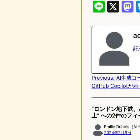
L
X
M
i
a
n
s
a
e
t
記
o
d
Previous:
AI生成
o
GitHub Copilo
n
“ロンドン地下鉄
上” への2件のフ
Emilie Dubois（
2024年2月9日