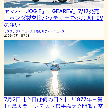
ヤマハ「JOG E」「GEAREV」7/17発売
｜ホンダ製交換バッテリーで挑む原付EV
の狙い
サステナブルニュース
｜
モビリティーニュース
2026年7月4日7:01
7月2日【今日は何の日？】「1977年 – 第
1回鳥人間コンテスト選手権大会開催」空