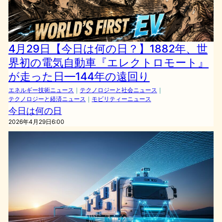
4月29日【今日は何の日？】1882年、世
界初の電気自動車『エレクトロモート』
が走った日—144年の遠回り
エネルギー技術ニュース
｜
テクノロジーと社会ニュース
｜
テクノロジーと経済ニュース
｜
モビリティーニュース
今日は何の日
2026年4月29日6:00