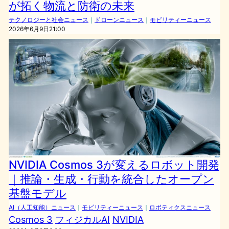
が拓く物流と防衛の未来
テクノロジーと社会ニュース
｜
ドローンニュース
｜
モビリティーニュース
2026年6月9日21:00
NVIDIA Cosmos 3が変えるロボット開発
｜推論・生成・行動を統合したオープン
基盤モデル
AI（人工知能）ニュース
｜
モビリティーニュース
｜
ロボティクスニュース
Cosmos 3
フィジカルAI
NVIDIA