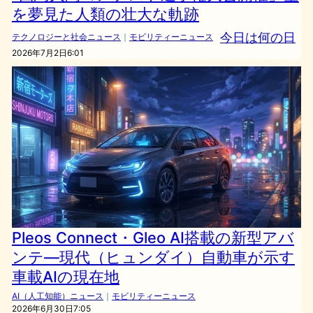
を夢見た人類の壮大な軌跡
今日は何の日
テクノロジーと社会ニュース
｜
モビリティーニュース
2026年7月2日6:01
Pleos Connect・Gleo AI搭載の新型アバ
ンテ―現代（ヒュンダイ）自動車が示す
車載AIの現在地
AI（人工知能）ニュース
｜
モビリティーニュース
2026年6月30日7:05