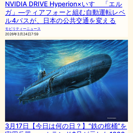
NVIDIA DRIVE Hyperion×いすゞ「エル
ガ」—ティアフォーと組む自動運転レベ
ル4バスが、日本の公共交通を変える
モビリティーニュース
2026年3月24日7:59
3月17日【今日は何の日？】“鉄の棺桶”を