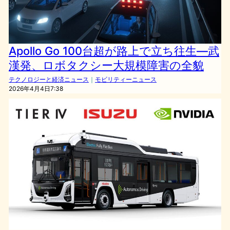
Apollo Go 100台超が路上で立ち往生—武
漢発、ロボタクシー大規模障害の全貌
テクノロジーと経済ニュース
｜
モビリティーニュース
2026年4月4日7:38