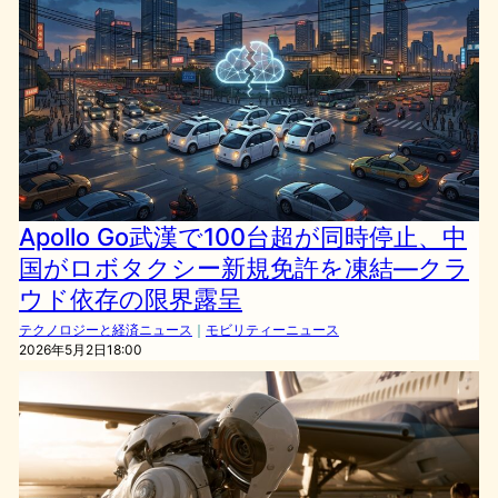
Apollo Go武漢で100台超が同時停止、中
国がロボタクシー新規免許を凍結—クラ
ウド依存の限界露呈
テクノロジーと経済ニュース
｜
モビリティーニュース
2026年5月2日18:00