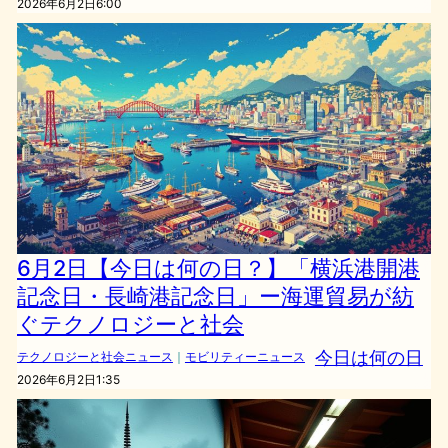
2026年6月2日6:00
6月2日【今日は何の日？】「横浜港開港
記念日・長崎港記念日」ー海運貿易が紡
ぐテクノロジーと社会
今日は何の日
テクノロジーと社会ニュース
｜
モビリティーニュース
2026年6月2日1:35