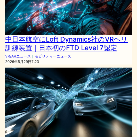
中日本航空にLoft Dynamics社のVRヘリ
訓練装置｜日本初のFTD Level 7認定
VR/ARニュース
｜
モビリティーニュース
2026年5月29日7:23