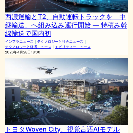
西濃運輸とT2、自動運転トラックを「中
継輸送」へ組み込み運行開始 — 特積み幹
線輸送で国内初
インフラニュース
｜
テクノロジーと社会ニュース
｜
テクノロジーと経済ニュース
｜
モビリティーニュース
2026年4月28日18:00
トヨタWoven City、視覚言語AIモデル