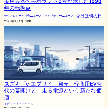
実用兵器へ―ホランド6号が示した1898
年の転換点
今日は何の日
テクノロジーと社会ニュース
｜
モビリティーニュース
2026年3月17日6:00
スズキ「e エブリイ」発売—軽商用EV時
代の幕開けと、走る電源という新たな価
値
モビリティーニュース