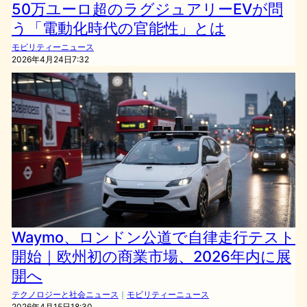
50万ユーロ超のラグジュアリーEVが問
う「電動化時代の官能性」とは
モビリティーニュース
2026年4月24日7:32
Waymo、ロンドン公道で自律走行テスト
開始｜欧州初の商業市場、2026年内に展
開へ
テクノロジーと社会ニュース
｜
モビリティーニュース
2026年4月15日18:30