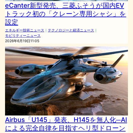
eCanter新型発売、三菱ふそうが国内EV
トラック初の「クレーン専用シャシ」を
設定
エネルギー技術ニュース
｜
テクノロジーと経済ニュース
｜
モビリティーニュース
2026年6月19日11:05
Airbus「U145」発表、H145を無人化─AI
による完全自律を目指すヘリ型ドローン