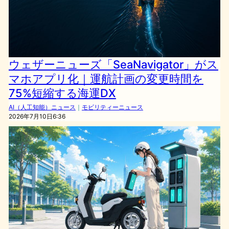
ウェザーニューズ「SeaNavigator」がス
マホアプリ化｜運航計画の変更時間を
75%短縮する海運DX
AI（人工知能）ニュース
｜
モビリティーニュース
2026年7月10日6:36