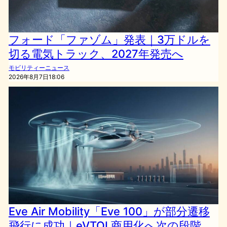
フォード「ファゾム」発表｜3万ドルを
切る電気トラック、2027年発売へ
モビリティーニュース
2026年8月7日18:06
Eve Air Mobility「Eve 100」が部分遷移
飛行に成功｜eVTOL商用化へ次の段階