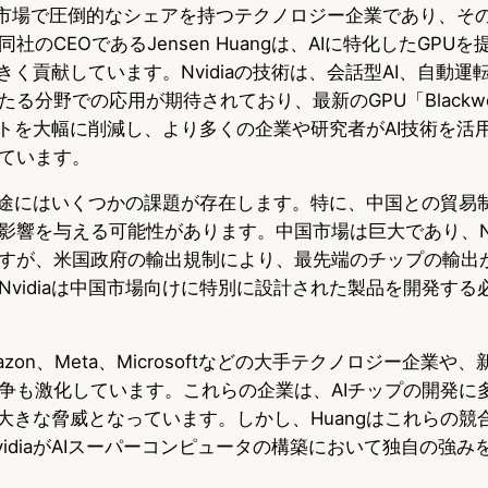
チップ市場で圧倒的なシェアを持つテクノロジー企業であり、そ
社のCEOであるJensen Huangは、AIに特化したGPU
きく貢献しています。Nvidiaの技術は、会話型AI、自動
る分野での応用が期待されており、最新のGPU「Blackwe
ストを大幅に削減し、より多くの企業や研究者がAI技術を活
ています。
の前途にはいくつかの課題が存在します。特に、中国との貿易制限
影響を与える可能性があります。中国市場は巨大であり、Nvi
すが、米国政府の輸出規制により、最先端のチップの輸出
Nvidiaは中国市場向けに特別に設計された製品を開発する
mazon、Meta、Microsoftなどの大手テクノロジー企業
争も激化しています。これらの企業は、AIチップの開発に
って大きな脅威となっています。しかし、Huangはこれらの
idiaがAIスーパーコンピュータの構築において独自の強み