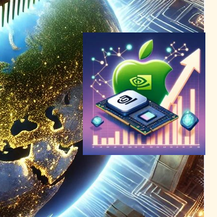
NVIDIA
2024年2月24日1:02
Nvidia、市場価値でAppleを
一時抜き去る：AIチップ市場
の勢いが背景に
AI（人工知能）ニュース
2024年6月6日5:17