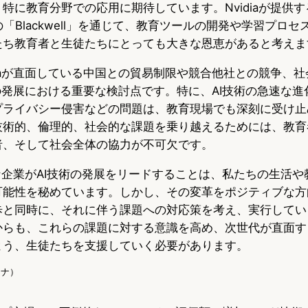
特に教育分野での応用に期待しています。Nvidiaが提供す
の「Blackwell」を通じて、教育ツールの開発や学習プロ
たち教育者と生徒たちにとっても大きな恩恵があると考えま
diaが直面している中国との貿易制限や競合他社との競争、
の発展における重要な検討点です。特に、AI技術の急速な
プライバシー侵害などの問題は、教育現場でも深刻に受け止
技術的、倫理的、社会的な課題を乗り越えるためには、教育
者、そして社会全体の協力が不可欠です。
ような企業がAI技術の発展をリードすることは、私たちの生活
可能性を秘めています。しかし、その変革をポジティブな方
歩と同時に、それに伴う課題への対応策を考え、実行してい
からも、これらの課題に対する意識を高め、次世代が直面す
よう、生徒たちを支援していく必要があります。
ソナ）