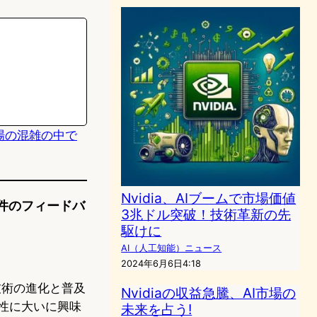
、市場の混雑の中で
Nvidia、AIブームで市場価値
の2件のフィードバ
3兆ドル突破！技術革新の先
駆けに
AI（人工知能）ニュース
2024年6月6日4:18
I技術の進化と普及
Nvidiaの収益急騰、AI市場の
性に大いに興味
未来を占う!