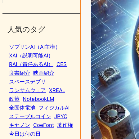
人気のタグ
ソブリンAI（AI主権）
XAI（説明可能AI）
RAI（責任あるAI）
CES
良書紹介
映画紹介
スペースデブリ
ランサムウェア
XREAL
政策
NotebookLM
全固体電池
フィジカルAI
ステーブルコイン
JPYC
キヤノン
CoeFont
著作権
今日は何の日