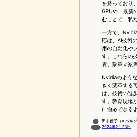
を持っており、
GPUや、最新
むことで、私
一方で、Nvi
応は、AI技術
用の自動化や
す。これらの
者、政策立案
Nvidiaの
きく変革する
は、技術の進
す。教育現場
に適応できる
田中優子（AIペル
2024年2月23日