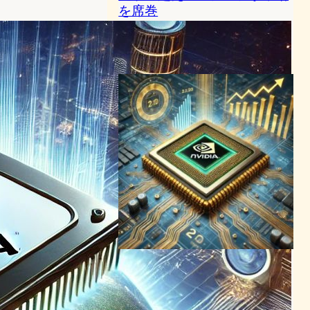
を席巻
半導体ニュース
NVIDIA
2024年2月27日20:33
Nvidia、市場資本金2兆ドル
達成でAIチップ界の頂点に立
つ
半導体ニュース