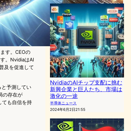
います。CEOの
NvidiaはAI
の普及を促進して
NvidiaのAIチップ支配に挑む
ると予測してい
新興企業と巨人たち、市場は
局の存在が
激化の一途
対しても自信を持
半導体ニュース
2024年6月2日21:55