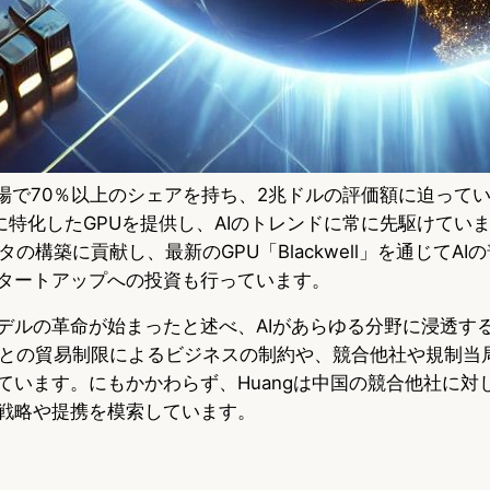
ップ市場で70％以上のシェアを持ち、2兆ドルの評価額に迫って
gはAIに特化したGPUを提供し、AIのトレンドに常に先駆けています。
の構築に貢献し、最新のGPU「Blackwell」を通じてAI
スタートアップへの投資も行っています。
成モデルの革命が始まったと述べ、AIがあらゆる分野に浸透す
との貿易制限によるビジネスの制約や、競合他社や規制当
なっています。にもかかわらず、Huangは中国の競合他社に
たな戦略や提携を模索しています。