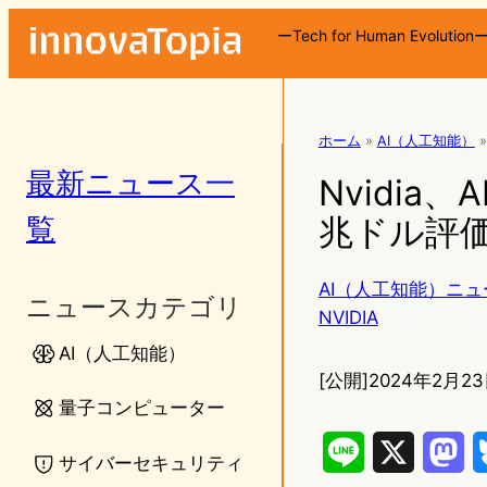
ーTech for Human Evolution
ホーム
»
AI（人工知能）
»
最新ニュース一
Nvidia
覧
兆ドル評
AI（人工知能）ニュ
ニュースカテゴリ
NVIDIA
AI（人工知能）
[公開]
2024年2月23
量子コンピューター
L
X
M
サイバーセキュリティ