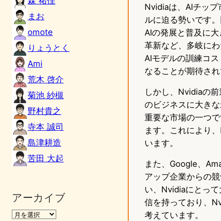
森 祐佳
Nvidiaは、AI
まお
ルに迫る勢いです。同
omote
AIの発展と普及に大
革新など、多岐にわた
りょうとく
AIモデルの訓練コ
Ami
なることが期待され
荒木 啓介
しかし、Nvidia
菊池 紗槻
のビジネスに大きな
野村貴之
重要な市場の一つで
寺本 誠司
ます。これにより、
島津耕造
います。
苦田 大起
また、Google、A
アップ企業からの競
い、Nvidiaにと
アーカイブ
信を持っており、Nv
考えています。