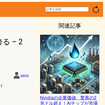
検
索
関連記事
 – 2
admin
1
Nvidiaの企業価値、驚異の2
兆ドル超え！AIチップが市場