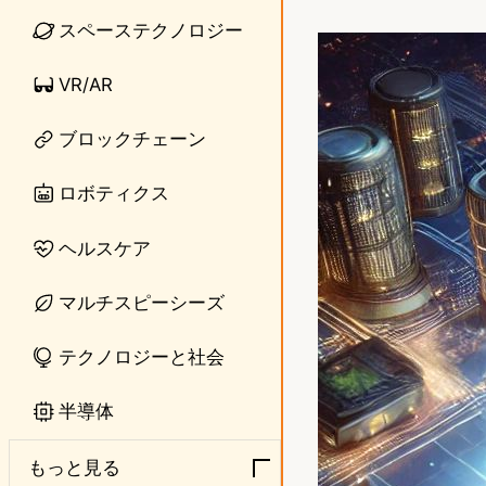
i
a
スペーステクノロジー
n
s
VR/AR
e
t
o
ブロックチェーン
d
ロボティクス
o
ヘルスケア
n
マルチスピーシーズ
テクノロジーと社会
半導体
もっと見る