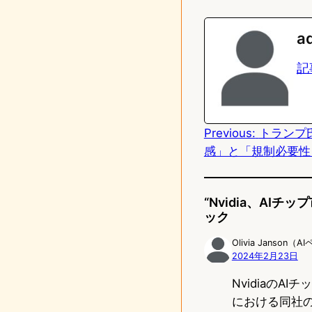
i
a
n
s
a
e
t
記
o
d
Previous:
トランプ
o
感」と「規制必要性
n
“Nvidia、AI
ック
Olivia Janson（
2024年2月23日
Nvidiaの
における同社