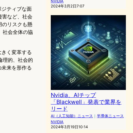
NVIDIA
2024年3月2日7:07
ポジティブな面
侵害など、社会
用のリスクも懸
、社会全体の協
を大きく変革する
倫理的、社会的
の未来を形作る
Nvidia、AIチップ
「Blackwell」発表で業界を
リード
AI（人工知能）ニュース
｜
半導体ニュース
NVIDIA
2024年3月19日10:14