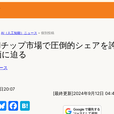
ー
AI（人工知能）ニュース
»
個別投稿
、AIチップ市場で圧倒的シェアを誇る
価に迫る
ース
日20:07
[最終更新]
2024年9月12日 04:4
B
F
H