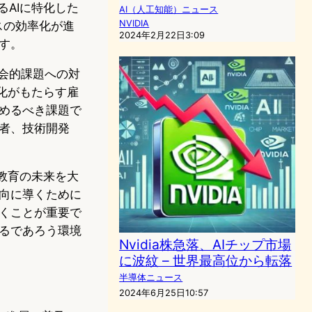
るAIに特化した
AI（人工知能）ニュース
NVIDIA
セスの効率化が進
2024年2月22日3:09
す。
社会的課題への対
進化がもたらす雇
めるべき課題で
者、技術開発
や教育の未来を大
向に導くために
くことが重要で
るであろう環境
Nvidia株急落、AIチップ市場
に波紋 – 世界最高位から転落
半導体ニュース
2024年6月25日10:57