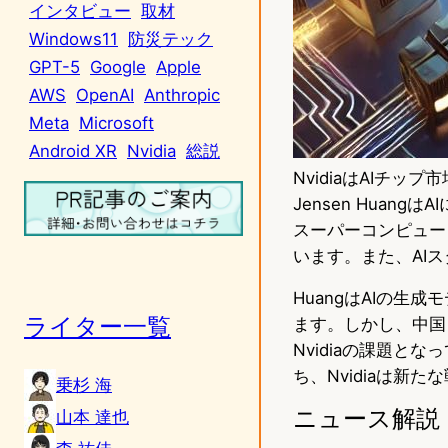
インタビュー
取材
Windows11
防災テック
GPT-5
Google
Apple
AWS
OpenAI
Anthropic
Meta
Microsoft
Android XR
Nvidia
総説
NvidiaはAIチ
Jensen Huan
スーパーコンピュータ
います。また、AI
HuangはAIの生
ライター一覧
ます。しかし、中国
Nvidiaの課題と
ち、Nvidiaは新
乗杉 海
ニュース解説
山本 達也