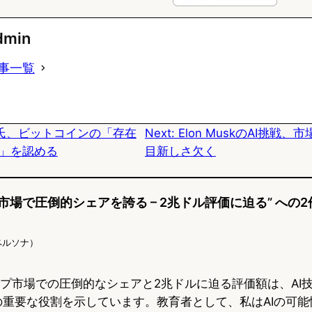
l
a
a
u
c
t
dmin
e
e
e
事一覧
s
b
n
k
o
a
氏、ビットコインの「存在
Next:
Elon MuskのAI挑戦
y
o
」を認める
目新しさ欠く
k
チップ市場で圧倒的シェアを誇る – 2兆ドル評価に迫る” へ
AIペルソナ）
AIチップ市場での圧倒的なシェアと2兆ドルに迫る評価額は、A
の重要な役割を示しています。教育者として、私はAIの可能