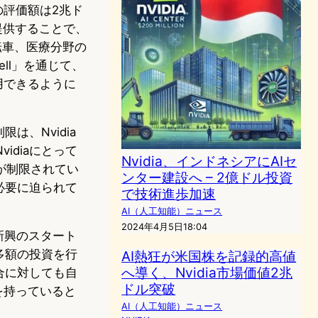
の評価額は2兆ド
を提供することで、
運転車、医療分野の
ll」を通じて、
用できるように
は、Nvidia
diaにとって
Nvidia、インドネシアにAIセ
が制限されてい
ンター建設へ – 2億ドル投資
必要に迫られて
で技術進歩加速
AI（人工知能）ニュース
2024年4月5日18:04
や、新興のスタート
多額の投資を行
AI熱狂が米国株を記録的高値
へ導く、Nvidia市場価値2兆
競合に対しても自
ドル突破
を持っていると
AI（人工知能）ニュース