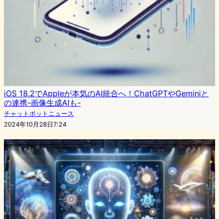
iOS 18.2でAppleが本気のAI統合へ！ChatGPTやGeminiと
の連携-画像生成AIも-
チャットボットニュース
2024年10月28日7:24