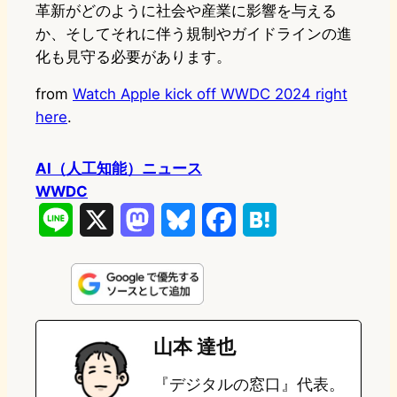
革新がどのように社会や産業に影響を与える
か、そしてそれに伴う規制やガイドラインの進
化も見守る必要があります。
from
Watch Apple kick off WWDC 2024 right
here
.
AI（人工知能）ニュース
WWDC
L
X
M
B
F
H
i
a
l
a
a
n
s
u
c
t
e
t
e
e
e
山本 達也
o
s
b
n
『デジタルの窓口』代表。
d
k
o
a