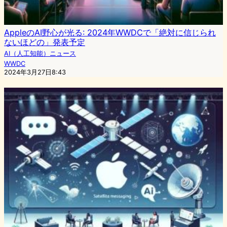
AppleのAI野心が光る: 2024年WWDCで「絶対に信じられ
ないほどの」発表予定
AI（人工知能）ニュース
WWDC
2024年3月27日8:43