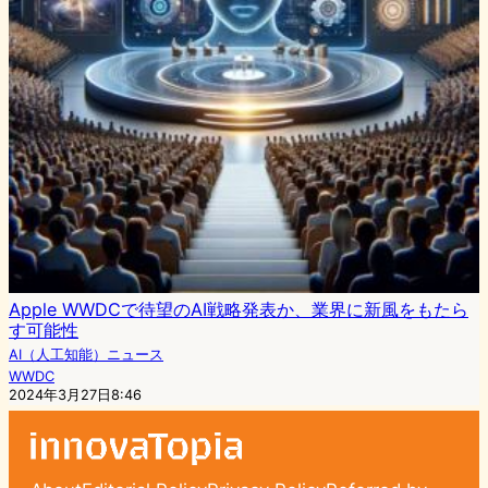
Apple WWDCで待望のAI戦略発表か、業界に新風をもたら
す可能性
AI（人工知能）ニュース
WWDC
2024年3月27日8:46