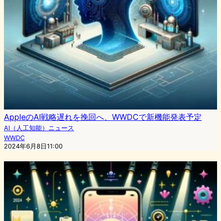
AppleのAI戦略遅れを挽回へ、WWDCで新機能発表予定
AI（人工知能）ニュース
WWDC
2024年6月8日11:00