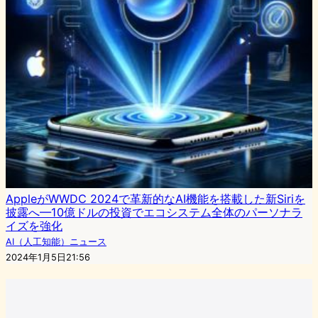
AppleがWWDC 2024で革新的なAI機能を搭載した新Siriを
披露へ—10億ドルの投資でエコシステム全体のパーソナラ
イズを強化
AI（人工知能）ニュース
2024年1月5日21:56