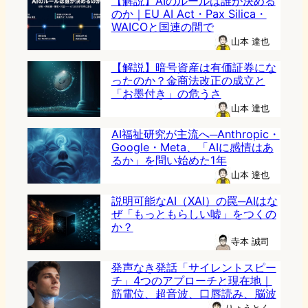
【解説】AIのルールは誰が決める
のか｜EU AI Act・Pax Silica・
WAICOと国連の間で
山本 達也
【解説】暗号資産は有価証券にな
ったのか？金商法改正の成立と
「お墨付き」の危うさ
山本 達也
AI福祉研究が主流へ─Anthropic・
Google・Meta、「AIに感情はあ
るか」を問い始めた1年
山本 達也
説明可能なAI（XAI）の罠─AIはな
ぜ「もっともらしい嘘」をつくの
か？
寺本 誠司
発声なき発話「サイレントスピー
チ」4つのアプローチと現在地｜
筋電位、超音波、口唇読み、脳波