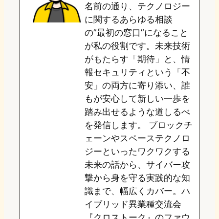
名前の通り、テクノロジー
o
y
o
に関するあらゆる相談
の”最初の窓口”になること
n
k
が私の役割です。未来技術
がもたらす「期待」と、情
報セキュリティという「不
安」の両方に寄り添い、誰
もが安心して新しい一歩を
踏み出せるような道しるべ
を発信します。 ブロックチ
ェーンやスペーステクノロ
ジーといったワクワクする
未来の話から、サイバー攻
撃から身を守る実践的な知
識まで、幅広くカバー。ハ
イブリッド異業種交流会
『クロストーク』のファウ