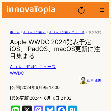
ホーム
»
AI（人工知能）
»
AI（人工知能）ニュース
»
個別投稿
Apple WWDC 2024発表予定:
iOS、iPadOS、macOS更新に注
目集まる
AI（人工知能）ニュース
WWDC
山本 達也
[公開]
2024年6月9日17:00
[最終更新]
2024年6月10日 21:02
L
X
M
B
F
H