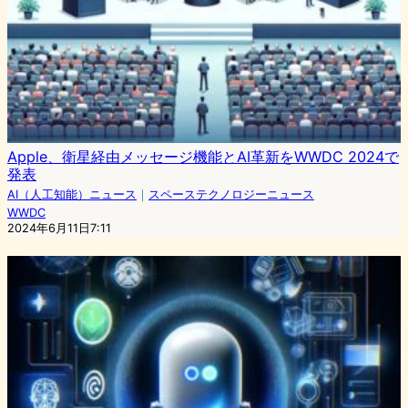
Apple、衛星経由メッセージ機能とAI革新をWWDC 2024で
発表
AI（人工知能）ニュース
｜
スペーステクノロジーニュース
WWDC
2024年6月11日7:11