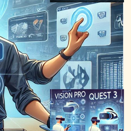
VR/ARの未来を塗り替える
Meta Quest 3とApple
Vision Pro、マルチタスク性
能が革新的に進化
VR/ARニュース
2024年7月16日4:01
Quest 3専用ゲーム発表！
MetaがVR体験を革新、性能
大幅向上
VR/ARニュース
2024年5月5日21:01