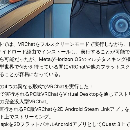
セットでは、VRChatをフルスクリーンモードで実行しながら
tをサイドロード経由でインストールし、実行することが可能
可能だったが、MetaがHorizon OSのマルチタスキン
世界で何かを待っている間にVRChatや他のフラットスクリー
ることが容易になっている。
4つの異なる形式でVRChatを実行した：
 2080で実行されるPC版VRChatをVirtual Desktopを通じ
ブの完全没入型VRChat。
上で実行されるPC版VRChatを2D Android Steam Link
ト上でストリーミング。
t .apkを2DフラットパネルAndroidアプリとしてQuest 3