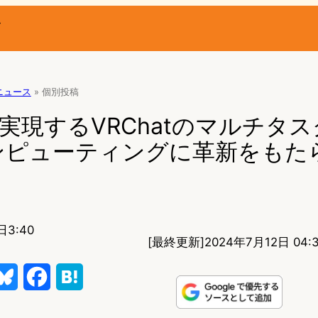
ー
Rニュース
»
個別投稿
3が実現するVRChatのマルチタ
ンピューティングに革新をもた
日3:40
[最終更新]
2024年7月12日 04:
B
F
H
l
a
a