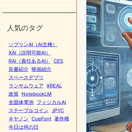
人気のタグ
ソブリンAI（AI主権）
XAI（説明可能AI）
RAI（責任あるAI）
CES
良書紹介
映画紹介
スペースデブリ
ランサムウェア
XREAL
政策
NotebookLM
全固体電池
フィジカルAI
ステーブルコイン
JPYC
キヤノン
CoeFont
著作権
今日は何の日