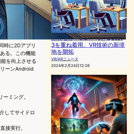
開発者がVision ProとQuest
3を重ね着用、VR技術の新境
、同時に2Dアプリ
地を開拓
である。この機能
VR/ARニュース
グ機能を向上させる
2024年2月24日12:26
ンAndroid
てストリーミング。
アプリを介してサイドロ
上で直接実行。