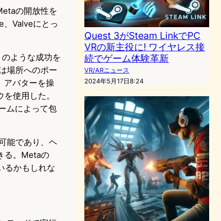
etaの開放性を
、Valveにとっ
Quest 3がSteam LinkでPC
VRの新主役に! ワイヤレス接
トのような成功を
続でゲーム体験革新
は場所へのポー
VR/ARニュース
2024年5月17日8:24
は、アバターを操
ウを使用した。
フォームによって包
で利用可能であり、ヘ
る。Metaの
っているかもしれな