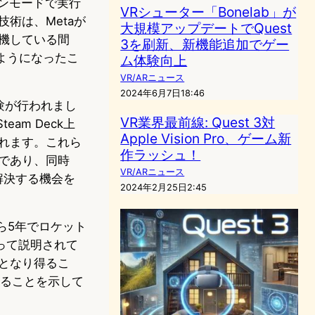
ーンモードで実行
VRシューター「Bonelab」が
術は、Metaが
大規模アップデートでQuest
待機している間
3を刷新、新機能追加でゲー
るようになったこ
ム体験向上
VR/ARニュース
2024年6月7日18:46
実験が行われまし
VR業界最前線: Quest 3対
eam Deck上
Apple Vision Pro、ゲーム新
まれます。これら
作ラッシュ！
のであり、同時
VR/ARニュース
を解決する機会を
2024年2月25日2:45
ら5年でロケット
って説明されて
となり得るこ
ぎることを示して