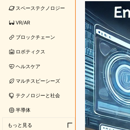
n
s
スペーステクノロジー
e
t
VR/AR
o
ブロックチェーン
d
o
ロボティクス
n
ヘルスケア
マルチスピーシーズ
テクノロジーと社会
半導体
もっと見る