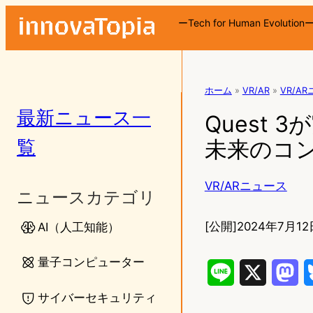
ーTech for Human Evolution
ホーム
»
VR/AR
»
VR/A
最新ニュース一
Quest 
覧
未来のコ
VR/ARニュース
ニュースカテゴリ
[公開]
2024年7月12
AI（人工知能）
量子コンピューター
L
X
M
サイバーセキュリティ
i
a