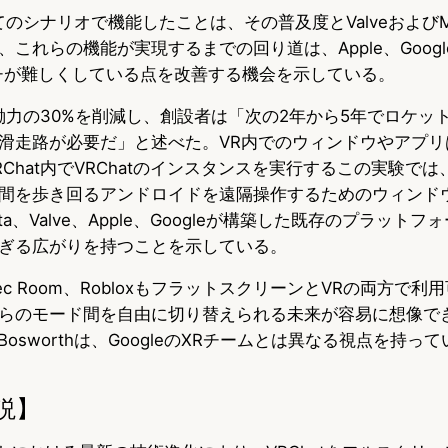
全てのシナリオで機能したことは、その普及度とValveおよびM
これらの機能が実現するまでの回り道は、Apple、Google
ーチが難しくしている点を改善する機会を示している。
労働力の30%を削減し、創設者は「次の2年から5年でロケッ
滑走路が必要だ」と述べた。VR内でのウィンドウやアプリ
Chat内でVRChatのインスタンスを実行するこの実験で
間を歩き回るアンドロイドを遠隔操作するためのウィンド
eta、Valve、Apple、Googleが構築した既存のプラット
ぎる広がりを持つことを示している。
ds、Rec Room、RobloxもフラットスクリーンとVRの両方
らのモード間を自由に切り替えられる未来が容易に想像でき
w Bosworthは、GoogleのXRチームとは異なる視点を持
説】