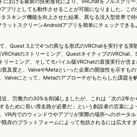
セットにおける最新の技術進化により、VRChatをフルスクリ
Dアプリとしても動作させることが可能になりました。この技
のマルチタスキング機能を向上させた結果、異なる没入型世界で
のフラットスクリーンAndroidアプリを簡単にチェックでき
、Quest 3上で4つの異なる形式のVRChatを実行する
RChatのストリーミング、QuestネイティブのVRChat、St
のストリーミング、そしてモバイル版VRChatの直接実行が含
tの普及度と、ValveやMetaといった企業の開放性を示すも
gle、Valveにとって、Metaのアプローチがもたらした課題
は最近、労働力の30%を削減しましたが、これは「次の2年か
するために長い滑走路が必要だ」という創設者の言葉によ
、VR内でのウィンドウやアプリが実際の場所へのポータル
atが既存のプラットフォームによって包括されるには広大す