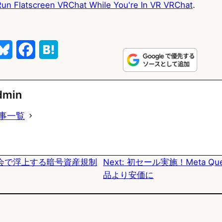
un Flatscreen VRChat While You're In VR VRChat
.
B
F
H
l
a
a
u
c
t
dmin
e
e
e
事一覧
s
b
n
k
o
a
会で浮上する暗号資産規制
Next:
初セール実施！Meta Qu
y
o
品より安価に
k