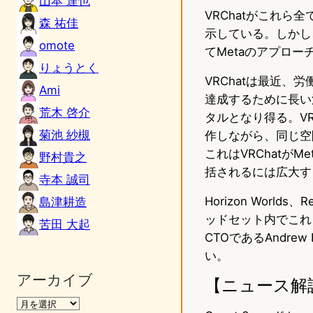
山本 達也
VRChatがこれら
森 祐佳
示している。しかし、
omote
てMetaのアプロ
りょうとく
VRChatは最近、
Ami
達成するために長い
荒木 啓介
タルとなり得る。VR
菊池 紗槻
作しながら、同じ空
これはVRChatがM
野村貴之
括されるには広大す
寺本 誠司
Horizon Worl
島津耕造
ッドセット内でこれ
苦田 大起
CTOであるAndre
い。
アーカイブ
【ニュース解