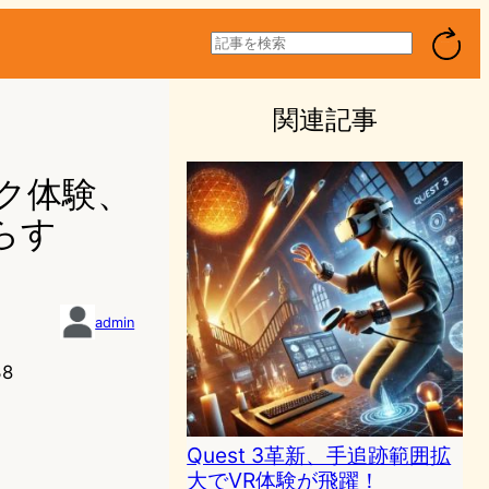
検
索
関連記事
スク体験、
らす
admin
38
Quest 3革新、手追跡範囲拡
大でVR体験が飛躍！