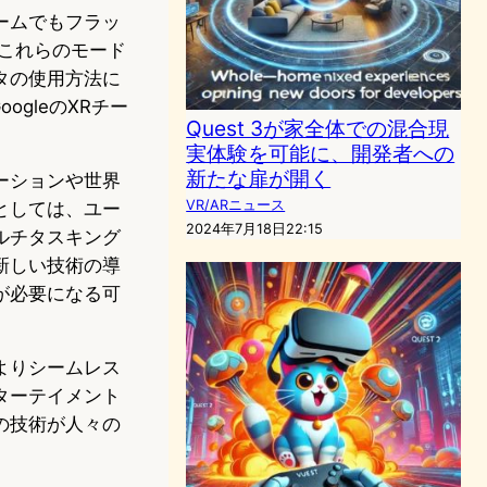
フォームでもフラッ
これらのモード
タの使用方法に
ogleのXRチー
Quest 3が家全体での混合現
実体験を可能に、開発者への
新たな扉が開く
ーションや世界
VR/ARニュース
としては、ユー
2024年7月18日22:15
ルチタスキング
新しい技術の導
が必要になる可
よりシームレス
ターテイメント
の技術が人々の