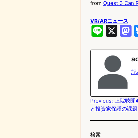
from
Quest 3 Can R
VR/ARニュース
L
X
M
i
a
n
s
a
e
t
記
o
d
Previous:
上院聴聞
o
と投資家保護の課題
n
検索