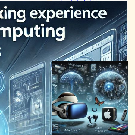
VR/ARニュース
2024年2月19日10:23
Quest 3アップデートで進化
するVR体験: ミックスドリア
リティと新機能の全貌
VR/ARニュース
2024年5月1日12:11