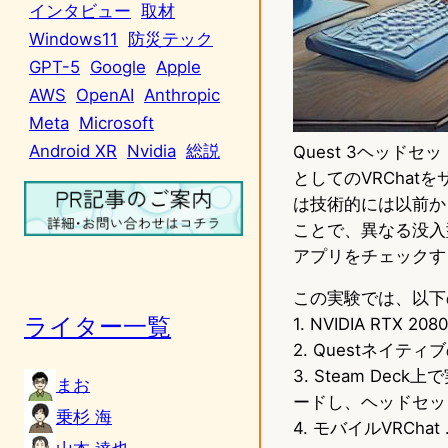
インタビュー
取材
Windows11
防災テック
GPT-5
Google
Apple
AWS
OpenAI
Anthropic
Meta
Microsoft
Android XR
Nvidia
総説
Quest 3ヘッド
としてのVRCha
は技術的には以前から
ことで、異なる没入型
アプリをチェックす
この実験では、以下の
ライター一覧
1. NVIDIA RTX
2. Questネイティ
3. Steam Deck
まお
ードし、ヘッドセッ
乗杉 海
4. モバイルVRCha