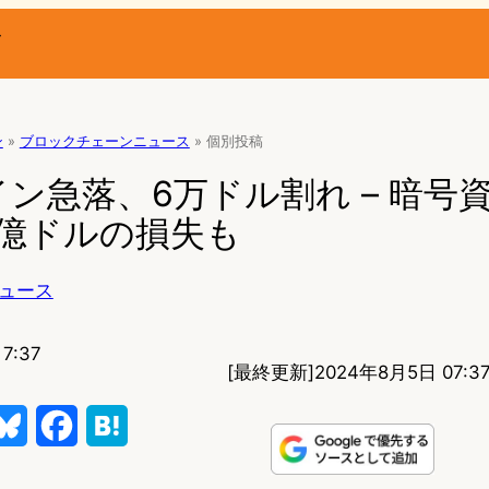
ー
ン
»
ブロックチェーンニュース
»
個別投稿
ン急落、6万ドル割れ – 暗号
2億ドルの損失も
ュース
7:37
[最終更新]
2024年8月5日 07:3
B
F
H
l
a
a