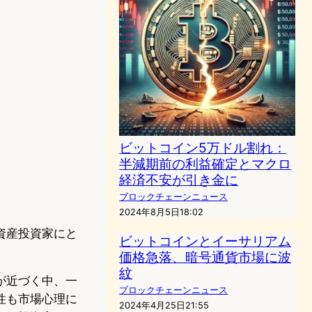
ビットコイン5万ドル割れ：
半減期前の利益確定とマクロ
経済不安が引き金に
ブロックチェーンニュース
2024年8月5日18:02
資産投資家にと
ビットコインとイーサリアム
価格急落、暗号通貨市場に波
紋
が近づく中、一
ブロックチェーンニュース
性も市場心理に
2024年4月25日21:55