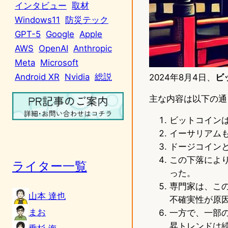
インタビュー
取材
Windows11
防災テック
GPT-5
Google
Apple
AWS
OpenAI
Anthropic
Meta
Microsoft
Android XR
Nvidia
総説
2024年8月4日、
ビ
主な内容は以下の通
ビットコインは
イーサリアムも
ドージコインと
この下落によ
ライター一覧
った。
専門家は、こ
山本 達也
不確実性が原
まお
一方で、一部
昇トレンドは