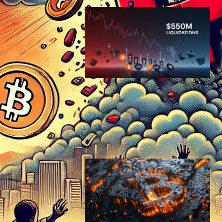
暗号資産市場で5.5億ドル清
算発生、ビットコイン重要サ
ポート割れでソラナ・ADA急
落
ブロックチェーンニュース
2025年12月20日15:40