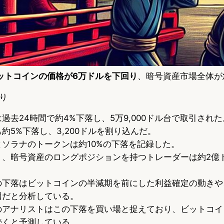
ットコインの価格が6万ドルを下回り
、暗号資産市場全体が
り
過去24時間で約4%下落し、5万9,000ドル台で取引された
約5%下落し、3,200ドルを割り込んだ。
ソラナのトークンは約10%の下落を記録した。
り、暗号資産のロングポジションを持つトレーダーは約2億
の下落はビットコインの半減期を前にした利益確定の動きや
因だと分析している。
のアナリストはこの下落を買い場と捉えており、ビットコイ
続くと予測している。