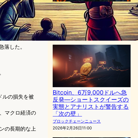
ビットコイン価格急落で暗号
資産関連企業の株価下落：
CoinbaseとStrategyの動向
ブロックチェーンニュース
2025年3月11日8:16
急落した。
。
Bitcoin、6万9,000ドルへ急
ドルの損失を被
反発—ショートスクイーズの
実態とアナリストが警告する
、マクロ経済の
「次の壁」
ブロックチェーンニュース
2026年2月26日11:00
ンの長期的な上