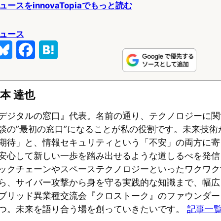
スをinnovaTopiaでもっと読む
ュース
B
F
H
l
a
a
u
c
t
本 達也
e
e
e
デジタルの窓口』代表。名前の通り、テクノロジーに関
s
b
n
談の”最初の窓口”になることが私の役割です。未来技術
期待」と、情報セキュリティという「不安」の両方に寄
k
o
a
安心して新しい一歩を踏み出せるような道しるべを発信
y
o
ックチェーンやスペーステクノロジーといったワクワク
k
ら、サイバー攻撃から身を守る実践的な知識まで、幅広
ブリッド異業種交流会『クロストーク』のファウンダー
つ。未来を語り合う場を創っていきたいです。
記事一