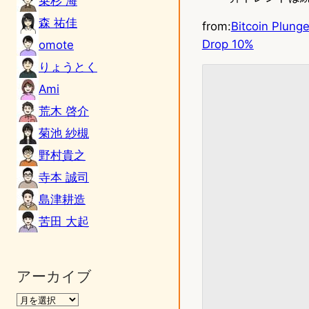
乗杉 海
森 祐佳
from:
Bitcoin Plung
Drop 10%
omote
りょうとく
Ami
荒木 啓介
菊池 紗槻
野村貴之
寺本 誠司
島津耕造
苦田 大起
アーカイブ