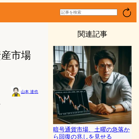
検
索
関連記事
資産市場
山本 達也
7
暗号通貨市場、土曜の急落か
ら回復の兆しを見せる