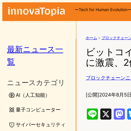
ーTech for Human Evolution
ホーム
»
ブロックチェー
最新ニュース一
ビットコイ
覧
に激震、
ブロックチェーンニ
ニュースカテゴリ
[公開]
2024年8月5日
AI（人工知能）
量子コンピューター
L
X
M
サイバーセキュリティ
i
a