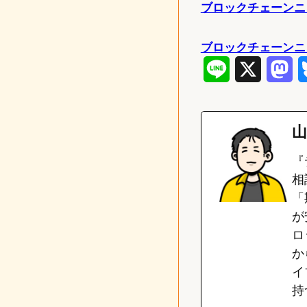
ブロックチェーンニュー
ブロックチェーンニ
L
X
M
i
a
n
s
山
e
t
『
o
相
「
d
が
o
ロ
n
か
イ
持