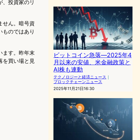
が、投資家のリ
ません。暗号資
いものではあり
います。昨年末
ビットコイン急落―2025年4
落を買い場と見
月以来の安値、米金融政策と
AI株も連動
テクノロジーと経済ニュース
｜
ブロックチェーンニュース
2025年11月21日16:30