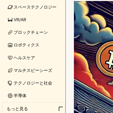
n
s
スペーステクノロジー
e
t
VR/AR
o
ブロックチェーン
d
o
ロボティクス
n
ヘルスケア
マルチスピーシーズ
テクノロジーと社会
半導体
もっと見る