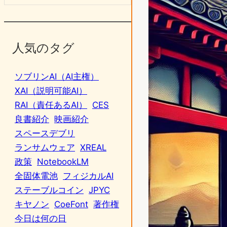
人気のタグ
ソブリンAI（AI主権）
XAI（説明可能AI）
RAI（責任あるAI）
CES
良書紹介
映画紹介
スペースデブリ
ランサムウェア
XREAL
政策
NotebookLM
全固体電池
フィジカルAI
ステーブルコイン
JPYC
キヤノン
CoeFont
著作権
今日は何の日