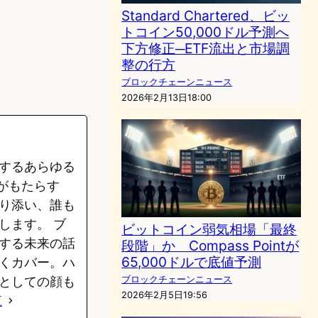
Standard Chartered、ビッ
トコイン50,000ドル予測へ
下方修正─ETF流出と市場調
整の行方
ブロックチェーンニュース
2026年2月13日18:00
するあらゆる
がもたらす
り添い、誰も
します。 ブ
ビットコイン弱気相場「最終
する未来の話
段階」か Compass Pointが
65,000ドルで底値予測
くカバー。ハ
ブロックチェーンニュース
としての顔も
2026年2月5日19:56
覧