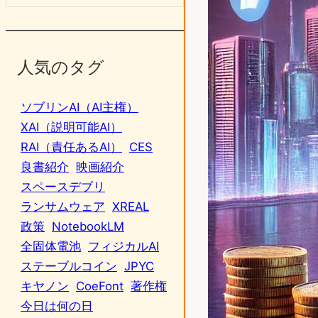
人気のタグ
ソブリンAI（AI主権）
XAI（説明可能AI）
RAI（責任あるAI）
CES
良書紹介
映画紹介
スペースデブリ
ランサムウェア
XREAL
政策
NotebookLM
全固体電池
フィジカルAI
ステーブルコイン
JPYC
キヤノン
CoeFont
著作権
今日は何の日