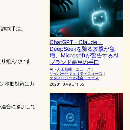
う詐欺手法。
ChatGPT・Claude・
DeepSeekを騙る攻撃が急
増、Microsoftが警告するAI
取り組んでいま
ブランド悪用の手口
AI（人工知能）ニュース
｜
サイバーセキュリティニュース
｜
テクノロジーと社会ニュース
イン詐欺対策に力
2026年6月9日11:55
しい連合に参加して