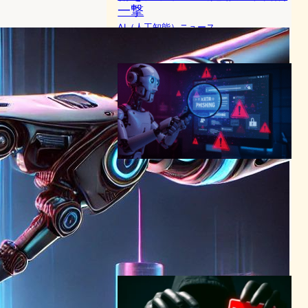
一撃
AI（人工知能）ニュース
2024年5月9日7:54
AI検索の盲点｜SEOポイズニ
ング攻撃がChatGPT/Gemini
を直撃
AI（人工知能）ニュース
｜
サイバーセキュリティニュース
検索の未来
2025年7月2日7:58