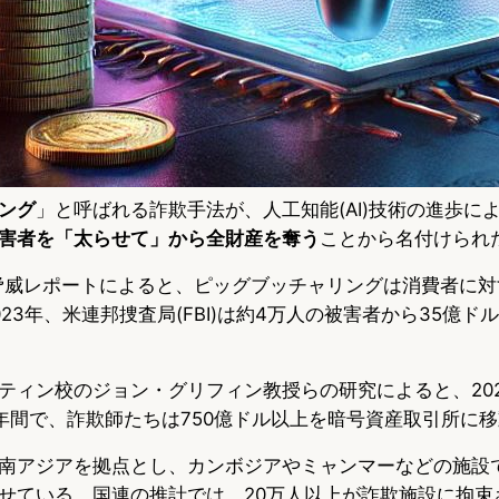
ング
」と呼ばれる詐欺手法が、人工知能(AI)技術の進歩に
害者を「太らせて」から全財産を奪う
ことから名付けられ
aの脅威レポートによると、ピッグブッチャリングは消費者に対
23年、米連邦捜査局(FBI)は約4万人の被害者から35億ド
ティン校のジョン・グリフィン教授らの研究によると、202
の4年間で、詐欺師たちは750億ドル以上を暗号資産取引所に
南アジアを拠点とし、カンボジアやミャンマーなどの施設
せている。国連の推計では、20万人以上が詐欺施設に拘束