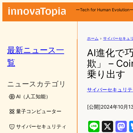
ーTech for Human Evolution
ホーム
»
サイバーセキュ
最新ニュース一
AI進化
覧
欺」 – Co
乗り出す
ニュースカテゴリ
サイバーセキュリテ
AI（人工知能）
[公開]
2024年10月13
量子コンピューター
サイバーセキュリティ
L
X
M