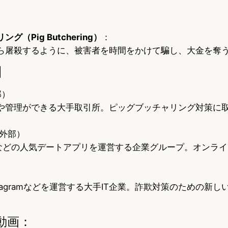
（Pig Butchering）
：
ら屠殺するように、被害者を時間をかけて騙し、大金を奪
】
部）
や管理ができる大手取引所。ピッグブッチャリング対策に
外部）
ingeなどの人気デートアプリを運営する企業グループ。オンラ
。
Instagramなどを運営する大手IT企業。詐欺対策のための新
e動画：