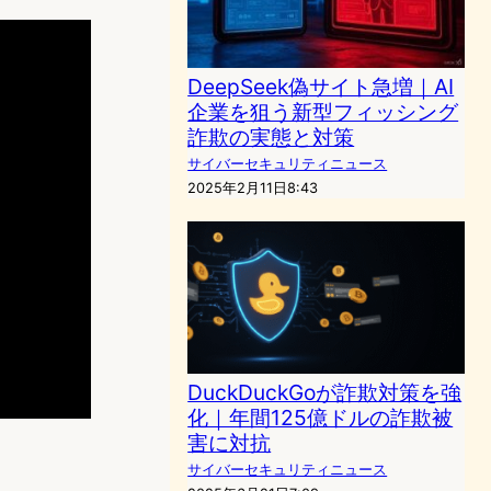
DeepSeek偽サイト急増｜AI
企業を狙う新型フィッシング
詐欺の実態と対策
サイバーセキュリティニュース
2025年2月11日8:43
DuckDuckGoが詐欺対策を強
化｜年間125億ドルの詐欺被
害に対抗
サイバーセキュリティニュース