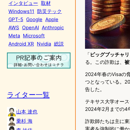
インタビュー
取材
Windows11
防災テック
GPT-5
Google
Apple
AWS
OpenAI
Anthropic
Meta
Microsoft
Android XR
Nvidia
総説
「
ピッグブッチャリ
る。この詐欺は、
被
2024年春のVis
つとなっている。20
告した。
ライター一覧
テキサス大学オース
2024年2月まで
山本 達也
乗杉 海
詐欺師たちは主に東
害者を強制的に働か