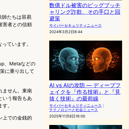
数億ドル被害のピッグブッチ
ャリング詐欺、その手口と回
欺師たちは容易
避策
被害者との信頼
サイバーセキュリティニュース
2024年3月2日8:44
なっています。
p、Metaなどの
欺対策に乗り出して
AI vs AIの攻防 ― ディープフ
れません。東南
ェイクを『作る技術』と『見
抜く技術』の最前線
という報告もあ
ます。
サイバーセキュリティニュース
｜
テクノロジーと社会ニュース
2025年11月8日16:00
ン上での金銭的