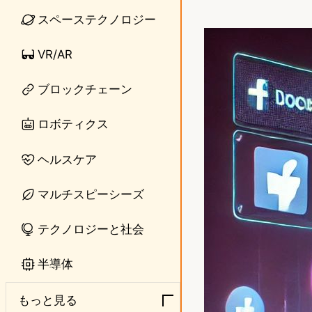
i
a
スペーステクノロジー
n
s
VR/AR
e
t
ブロックチェーン
o
d
ロボティクス
o
ヘルスケア
n
マルチスピーシーズ
テクノロジーと社会
半導体
もっと見る