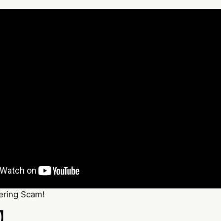
ering Scam!
】