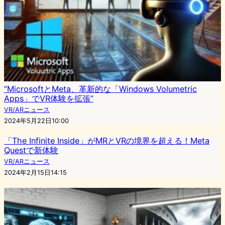
“MicrosoftとMeta、革新的な「Windows Volumetric
Apps」でVR体験を拡張”
VR/ARニュース
2024年5月22日10:00
「The Infinite Inside」がMRとVRの境界を超える！Meta
Questで新体験
VR/ARニュース
2024年2月15日14:15