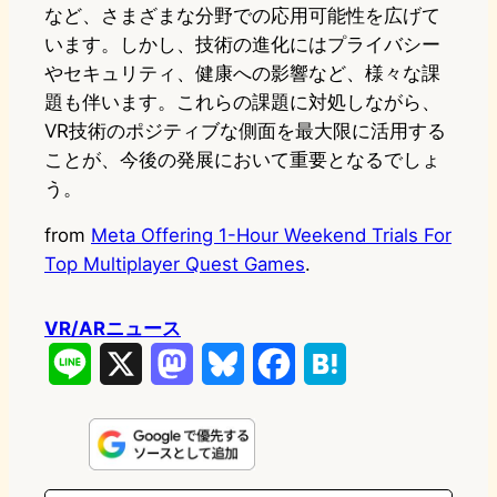
など、さまざまな分野での応用可能性を広げて
います。しかし、技術の進化にはプライバシー
やセキュリティ、健康への影響など、様々な課
題も伴います。これらの課題に対処しながら、
VR技術のポジティブな側面を最大限に活用する
ことが、今後の発展において重要となるでしょ
う。
from
Meta Offering 1-Hour Weekend Trials For
Top Multiplayer Quest Games
.
VR/ARニュース
L
X
M
B
F
H
i
a
l
a
a
n
s
u
c
t
e
t
e
e
e