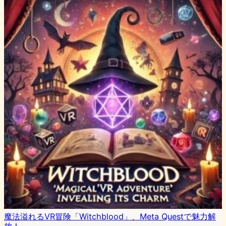
魔法溢れるVR冒険「Witchblood」、Meta Questで魅力解
放！