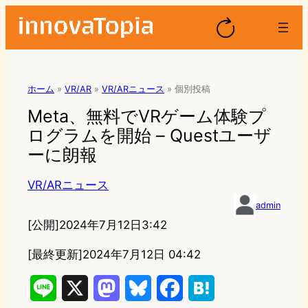
ホーム
»
VR/AR
»
VR/ARニュース
»
個別投稿
Meta、無料でVRゲーム体験プ
ログラムを開始 – Questユーザ
ーに朗報
VR/ARニュース
admin
[公開]
2024年7月12日3:42
[最終更新]
2024年7月12日 04:42
L
X
M
B
F
H