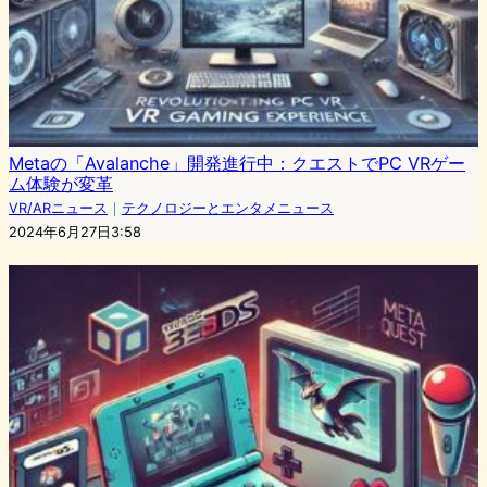
Metaの「Avalanche」開発進行中：クエストでPC VRゲー
ム体験が変革
VR/ARニュース
｜
テクノロジーとエンタメニュース
2024年6月27日3:58