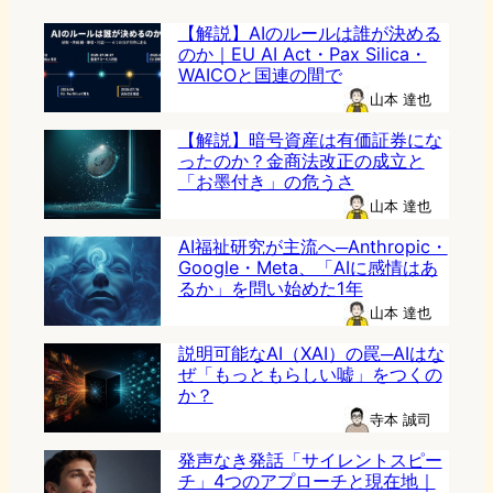
【解説】AIのルールは誰が決める
のか｜EU AI Act・Pax Silica・
WAICOと国連の間で
山本 達也
【解説】暗号資産は有価証券にな
ったのか？金商法改正の成立と
「お墨付き」の危うさ
山本 達也
AI福祉研究が主流へ─Anthropic・
Google・Meta、「AIに感情はあ
るか」を問い始めた1年
山本 達也
説明可能なAI（XAI）の罠─AIはな
ぜ「もっともらしい嘘」をつくの
か？
寺本 誠司
発声なき発話「サイレントスピー
チ」4つのアプローチと現在地｜