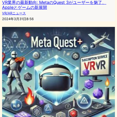
VR業界の最新動向: MetaのQuest 3がユーザーを魅了、
Appleとゲームの新展開
VR/ARニュース
2024年3月31日8:56