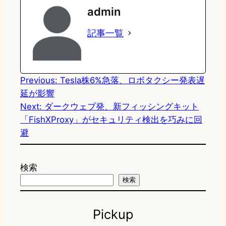
admin
o
s
b
n
記事一覧
d
k
o
a
o
y
o
n
k
Previous:
Tesla株6%急落、ロボタクシー発表遅
延が影響
Next:
ダークウェブ発、新フィッシングキット
「FishXProxy」がセキュリティ検出を巧みに回
避
検索
検索
Pickup