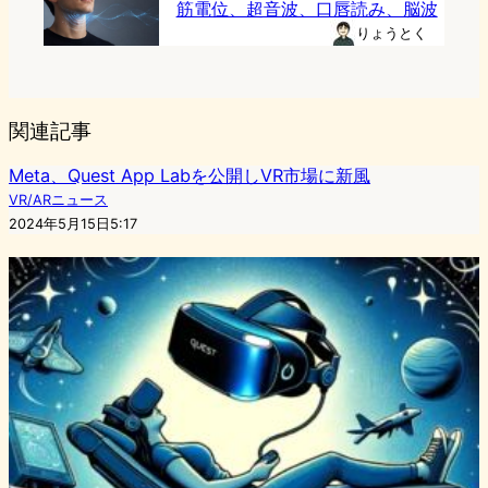
筋電位、超音波、口唇読み、脳波
りょうとく
関連記事
Meta、Quest App Labを公開しVR市場に新風
VR/ARニュース
2024年5月15日5:17