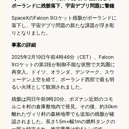
ポーランドに残骸落下、宇宙デブリ問題に警鐘
SpaceXのFalcon 9ロケット残骸がポーランドに
落下し、宇宙デブリ問題の新たな課題が浮き彫
りとなりました。
事案の詳細
2025年2月19日午前4時46分（CET）、Falcon
9ロケットの第2段が制御不能な状態で大気圏に
再突入。ドイツ、オランダ、デンマーク、スウ
ェーデン上空を経て、ポーランド西部で最も明
るい火球として観測されました。
残骸は同日午前9時20分、ポズナン近郊のコモ
ルニキ村の倉庫敷地内で発見。その後、約30km
離れたヴィリ村の森林地帯でも追加の残骸が確
認されました。長さ1.5m×幅1mの燃料タンクの