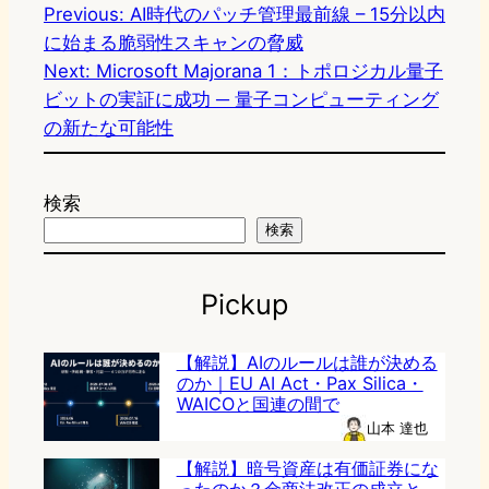
Previous:
AI時代のパッチ管理最前線 – 15分以内
に始まる脆弱性スキャンの脅威
Next:
Microsoft Majorana 1：トポロジカル量子
ビットの実証に成功 ─ 量子コンピューティング
の新たな可能性
検索
検索
Pickup
【解説】AIのルールは誰が決める
のか｜EU AI Act・Pax Silica・
WAICOと国連の間で
山本 達也
【解説】暗号資産は有価証券にな