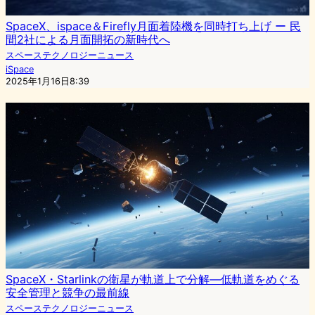
SpaceX、ispace＆Firefly月面着陸機を同時打ち上げ ー 民
間2社による月面開拓の新時代へ
スペーステクノロジーニュース
iSpace
2025年1月16日8:39
SpaceX・Starlinkの衛星が軌道上で分解—低軌道をめぐる
安全管理と競争の最前線
スペーステクノロジーニュース