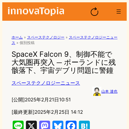
ホーム
»
スペーステクノロジー
»
スペーステクノロジーニュー
ス
»
個別投稿
SpaceX Falcon 9、制御不能で
大気圏再突入 ─ ポーランドに残
骸落下、宇宙デブリ問題に警鐘
スペーステクノロジーニュース
山本 達也
[公開]
2025年2月21日10:51
[最終更新]
2025年2月25日 14:12
L
X
M
B
F
H