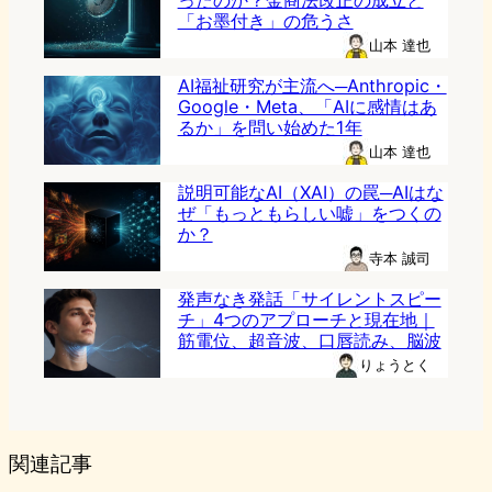
ったのか？金商法改正の成立と
「お墨付き」の危うさ
山本 達也
AI福祉研究が主流へ─Anthropic・
Google・Meta、「AIに感情はあ
るか」を問い始めた1年
山本 達也
説明可能なAI（XAI）の罠─AIはな
ぜ「もっともらしい嘘」をつくの
か？
寺本 誠司
発声なき発話「サイレントスピー
チ」4つのアプローチと現在地｜
筋電位、超音波、口唇読み、脳波
りょうとく
関連記事