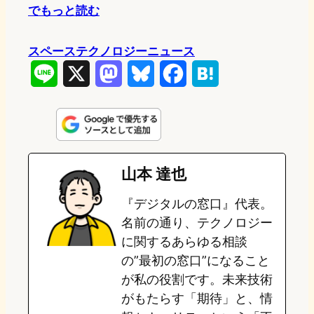
でもっと読む
スペーステクノロジーニュース
L
X
M
B
F
H
i
a
l
a
a
n
s
u
c
t
e
t
e
e
e
山本 達也
o
s
b
n
『デジタルの窓口』代表。
d
k
o
a
名前の通り、テクノロジー
o
y
o
に関するあらゆる相談
の”最初の窓口”になること
n
k
が私の役割です。未来技術
がもたらす「期待」と、情