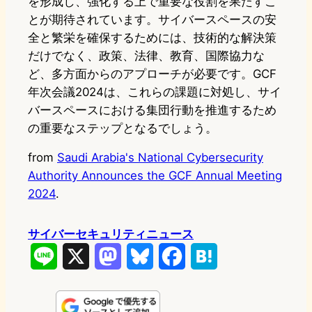
を形成し、強化する上で重要な役割を果たすこ
とが期待されています。サイバースペースの安
全と繁栄を確保するためには、技術的な解決策
だけでなく、政策、法律、教育、国際協力な
ど、多方面からのアプローチが必要です。GCF
年次会議2024は、これらの課題に対処し、サイ
バースペースにおける集団行動を推進するため
の重要なステップとなるでしょう。
from
Saudi Arabia's National Cybersecurity
Authority Announces the GCF Annual Meeting
2024
.
サイバーセキュリティニュース
L
X
M
B
F
H
i
a
l
a
a
n
s
u
c
t