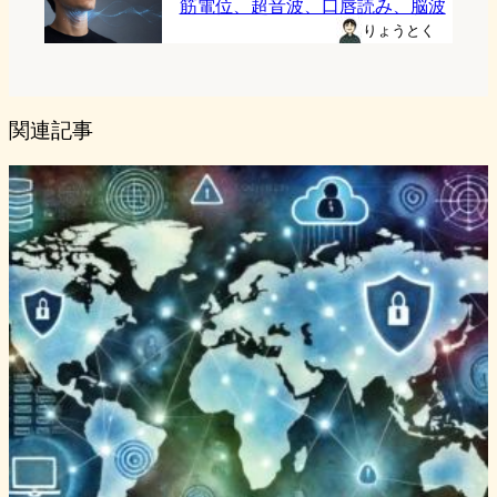
筋電位、超音波、口唇読み、脳波
りょうとく
関連記事