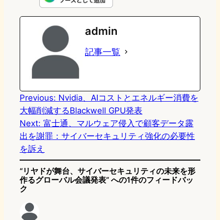
e
t
e
e
e
admin
o
s
b
n
記事一覧
d
k
o
a
o
y
o
n
k
Previous:
Nvidia、AIコストとエネルギー消費を
大幅削減するBlackwell GPU発表
Next:
富士通、マルウェア侵入で顧客データ露
出を謝罪：サイバーセキュリティ強化の必要性
を訴え
“リヤドが舞台、サイバーセキュリティの未来を形
作るグローバル会議発表” への1件のフィードバッ
ク