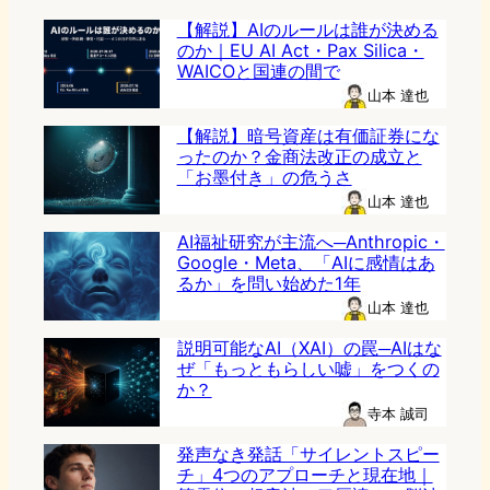
【解説】AIのルールは誰が決める
のか｜EU AI Act・Pax Silica・
WAICOと国連の間で
山本 達也
【解説】暗号資産は有価証券にな
ったのか？金商法改正の成立と
「お墨付き」の危うさ
山本 達也
AI福祉研究が主流へ─Anthropic・
Google・Meta、「AIに感情はあ
るか」を問い始めた1年
山本 達也
説明可能なAI（XAI）の罠─AIはな
ぜ「もっともらしい嘘」をつくの
か？
寺本 誠司
発声なき発話「サイレントスピー
チ」4つのアプローチと現在地｜