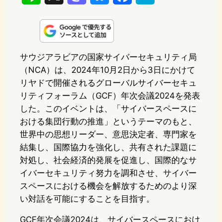
i
a
l
a
a
n
s
u
c
t
e
t
e
e
e
サウジアラビアの国家サイバーセキュリティ局
（NCA）は、2024年10月2日から3日にかけて
o
s
b
n
リヤドで開催されるグローバルサイバーセキュ
d
k
o
a
リティフォーラム（GCF）年次会議2024を発表
o
y
o
した。このイベントは、「サイバースペースに
おける集団行動の推進」というテーマのもと、
n
k
世界中の思想リーダー、意思決定者、専門家を
結集し、国際協力を強化し、共有された課題に
対処し、社会経済的発展を促進し、国際的なサ
イバーセキュリティ努力を調和させ、サイバー
スペースにおける機会を解放するためのより深
い対話を可能にすることを目指す。
GCF年次会議2024は、サイバースペースにおけ