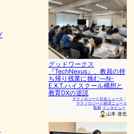
ブ
グッドワークス
『TechNexus』、教員の持
ち帰り残業に挑む—N-
E.X.T.ハイスクール構想と
教育DXの逆説
テクノロジーと社会ニュース
｜
テクノロジーと経済ニュース
取材
インタビュー
山本 達也
ン