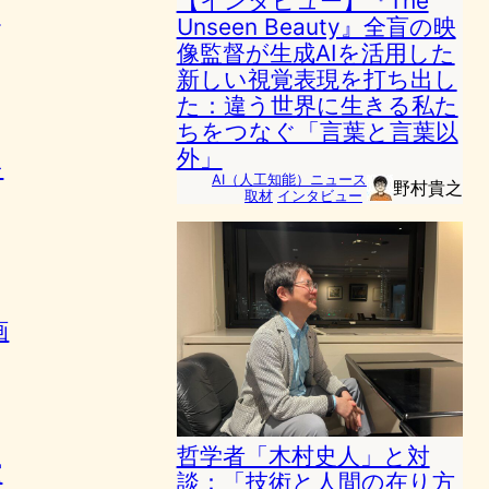
【インタビュー】『The
成
Unseen Beauty』全盲の映
像監督が生成AIを活用した
新しい視覚表現を打ち出し
た：違う世界に生きる私た
ちをつなぐ「言葉と言葉以
外」
を
AI（人工知能）ニュース
野村貴之
取材
インタビュー
画
哲学者「木村史人」と対
実
談：「技術と人間の在り方