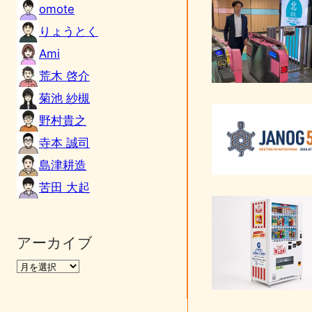
omote
りょうとく
Ami
荒木 啓介
菊池 紗槻
野村貴之
寺本 誠司
島津耕造
苦田 大起
アーカイブ