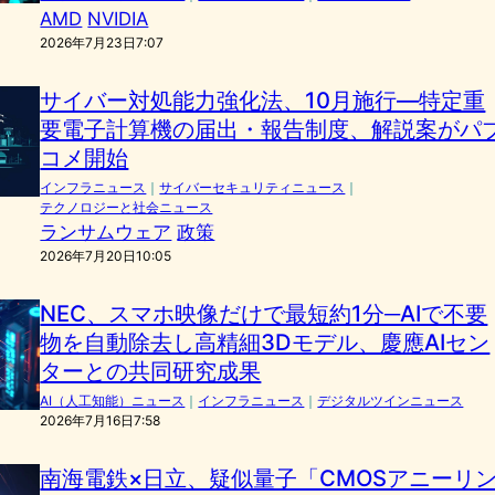
AMD
NVIDIA
2026年7月23日7:07
サイバー対処能力強化法、10月施行—特定重
要電子計算機の届出・報告制度、解説案がパ
コメ開始
インフラニュース
｜
サイバーセキュリティニュース
｜
テクノロジーと社会ニュース
ランサムウェア
政策
2026年7月20日10:05
NEC、スマホ映像だけで最短約1分─AIで不要
物を自動除去し高精細3Dモデル、慶應AIセン
ターとの共同研究成果
AI（人工知能）ニュース
｜
インフラニュース
｜
デジタルツインニュース
2026年7月16日7:58
南海電鉄×日立、疑似量子「CMOSアニーリ