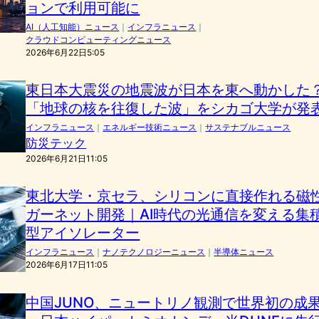
ョンで利用可能に
AI（人工知能）ニュース
｜
インフラニュース
｜
クラウドコンピューティングニュース
2026年6月22日5:05
東日本大震災の地震波が日本を東へ動かした
「地球の核を往復した波」をシカゴ大学が発
インフラニュース
｜
エネルギー技術ニュース
｜
サステナブルニュース
防災テック
2026年6月21日11:05
東北大学・京セラ、シリコンに直接作れる磁
ガーネット開発｜AI時代の光通信を変える集
型アイソレーター
インフラニュース
｜
ナノテクノロジーニュース
｜
半導体ニュース
2026年6月17日11:05
中国JUNO、ニュートリノ観測で世界初の成