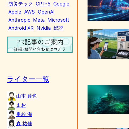
防災テック
GPT-5
Google
Apple
AWS
OpenAI
Anthropic
Meta
Microsoft
Android XR
Nvidia
総説
ライター一覧
山本 達也
まお
乗杉 海
森 祐佳