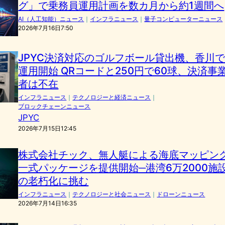
グ」で乗務員運用計画を数カ月から約1週間へ
AI（人工知能）ニュース
｜
インフラニュース
｜
量子コンピューターニュース
2026年7月16日7:50
JPYC決済対応のゴルフボール貸出機、香川
運用開始 QRコードと250円で60球、決済事
者は不在
インフラニュース
｜
テクノロジーと経済ニュース
｜
ブロックチェーンニュース
JPYC
2026年7月15日12:45
株式会社チック、無人艇による海底マッピン
一式パッケージを提供開始─港湾6万2000施
の老朽化に挑む
インフラニュース
｜
テクノロジーと社会ニュース
｜
ドローンニュース
2026年7月14日16:35