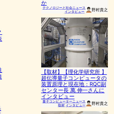
か
テクノロジーと社会ニュース
野村貴之
インタビュー
？
表
性
【取材】【理化学研究所 】
積
超伝導量子コンピュータの
装置原理と現在地：RQC副
センター長 萬 伸一さんに
インタビュー
量子コンピューターニュース
野村貴之
取材
インタビュー
果