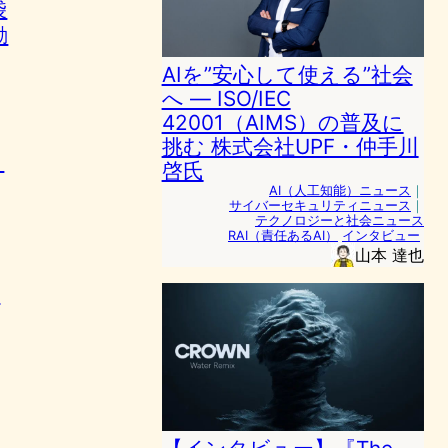
袋
勤
AIを”安心して使える”社会
へ ― ISO/IEC
42001（AIMS）の普及に
挑む 株式会社UPF・仲手川
、
啓氏
AI（人工知能）ニュース
｜
サイバーセキュリティニュース
｜
テクノロジーと社会ニュース
RAI（責任あるAI）
インタビュー
山本 達也
ー