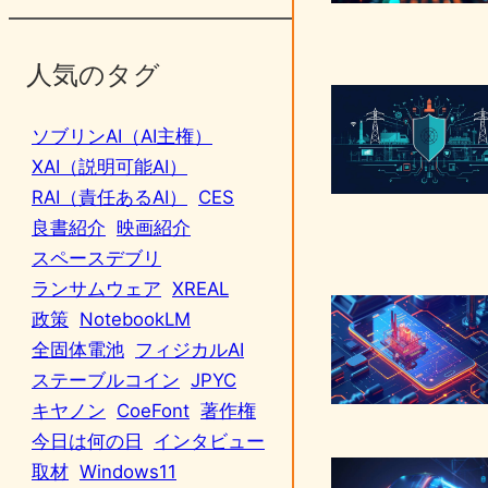
人気のタグ
ソブリンAI（AI主権）
XAI（説明可能AI）
RAI（責任あるAI）
CES
良書紹介
映画紹介
スペースデブリ
ランサムウェア
XREAL
政策
NotebookLM
全固体電池
フィジカルAI
ステーブルコイン
JPYC
キヤノン
CoeFont
著作権
今日は何の日
インタビュー
取材
Windows11