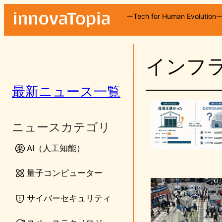
内
ーTech for Human Evolution
容
を
ス
インフ
キ
ッ
プ
最新ニュース一覧
ニュースカテゴリ
AI（人工知能）
量子コンピューター
サイバーセキュリティ