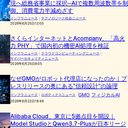
現へ総務省事業に採択─AIで複数周波数帯を
御、消費電力半減めざす
インフラニュース
｜
テクノロジーと社会ニュース
2026年6月25日12:05
さくらインターネットとAcompany、「高火
力 PHY」で国内初の機密AI処理を検証
インフラニュース
｜
クラウドコンピューティングニュース
｜
サイバーセキュリティニュース
2026年6月25日8:05
なぜGMOがロボット代理店になったのか｜プ
レスリリースの奥にある”信頼設計”の論理
GMO
フィジカルAI
インフラニュース
｜
ロボティクスニュース
2026年6月22日18:46
Alibaba Cloud、東京に5拠点目を開設｜
Model StudioとQwen3.7-Plusが日本リージ