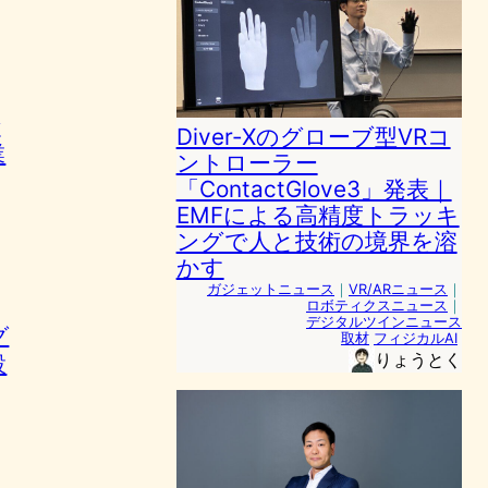
で
Diver-Xのグローブ型VRコ
業
ントローラー
「ContactGlove3」発表｜
EMFによる高精度トラッキ
ングで人と技術の境界を溶
かす
ガジェットニュース
｜
VR/ARニュース
｜
ロボティクスニュース
｜
デジタルツインニュース
グ
取材
フィジカルAI
りょうとく
設