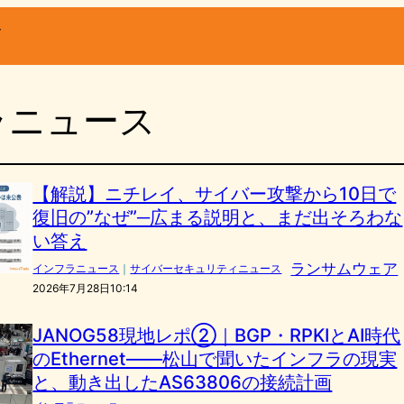
ー
ラニュース
【解説】ニチレイ、サイバー攻撃から10日で
復旧の”なぜ”─広まる説明と、まだ出そろわな
い答え
ランサムウェア
インフラニュース
｜
サイバーセキュリティニュース
2026年7月28日10:14
JANOG58現地レポ②｜BGP・RPKIとAI時代
のEthernet――松山で聞いたインフラの現実
と、動き出したAS63806の接続計画