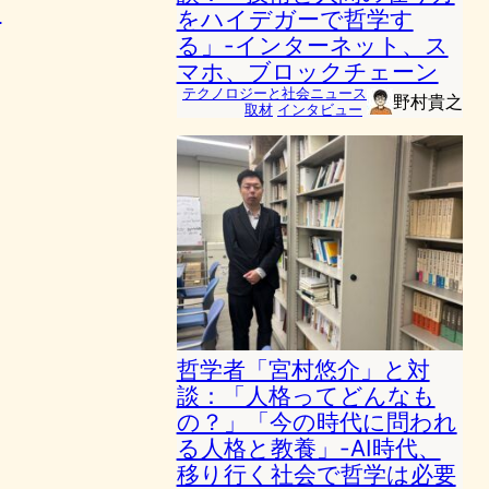
制
をハイデガーで哲学す
る」-インターネット、ス
マホ、ブロックチェーン
テクノロジーと社会ニュース
野村貴之
取材
インタビュー
哲学者「宮村悠介」と対
談：「人格ってどんなも
の？」「今の時代に問われ
る人格と教養」-AI時代、
移り行く社会で哲学は必要