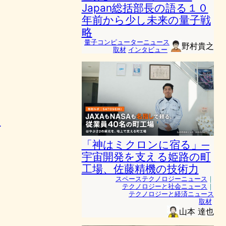
Japan総括部長の語る１０
年前から少し未来の量子戦
略
量子コンピューターニュース
野村貴之
取材
インタビュー
ッ
「神はミクロンに宿る」─
宇宙開発を支える姫路の町
工場、佐藤精機の技術力
スペーステクノロジーニュース
｜
テクノロジーと社会ニュース
｜
テクノロジーと経済ニュース
取材
山本 達也