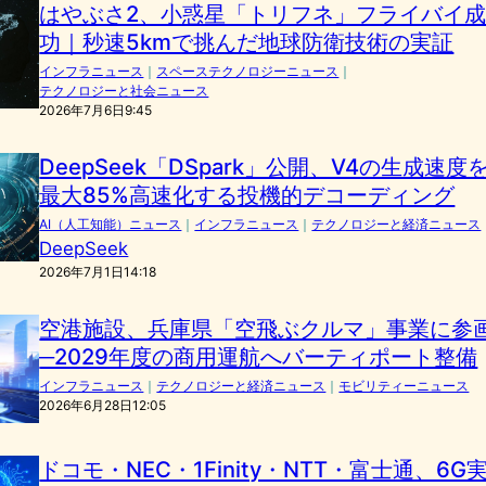
はやぶさ2、小惑星「トリフネ」フライバイ
功｜秒速5kmで挑んだ地球防衛技術の実証
インフラニュース
｜
スペーステクノロジーニュース
｜
テクノロジーと社会ニュース
2026年7月6日9:45
DeepSeek「DSpark」公開、V4の生成速度
最大85%高速化する投機的デコーディング
AI（人工知能）ニュース
｜
インフラニュース
｜
テクノロジーと経済ニュース
DeepSeek
2026年7月1日14:18
空港施設、兵庫県「空飛ぶクルマ」事業に参
─2029年度の商用運航へバーティポート整備
インフラニュース
｜
テクノロジーと経済ニュース
｜
モビリティーニュース
2026年6月28日12:05
ドコモ・NEC・1Finity・NTT・富士通、6G