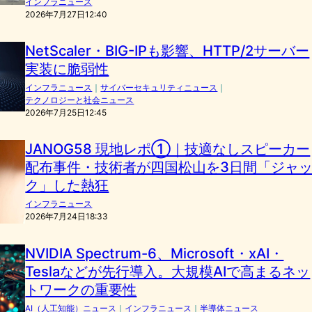
インフラニュース
2026年7月27日12:40
NetScaler・BIG-IPも影響、HTTP/2サーバー
実装に脆弱性
インフラニュース
｜
サイバーセキュリティニュース
｜
テクノロジーと社会ニュース
2026年7月25日12:45
JANOG58 現地レポ①｜技適なしスピーカー
配布事件・技術者が四国松山を3日間「ジャ
ク」した熱狂
インフラニュース
2026年7月24日18:33
NVIDIA Spectrum-6、Microsoft・xAI・
Teslaなどが先行導入。大規模AIで高まるネッ
トワークの重要性
AI（人工知能）ニュース
｜
インフラニュース
｜
半導体ニュース