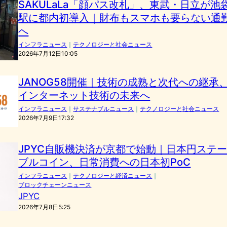
SAKULaLa「顔パス改札」、東武・日立が池
駅に都内初導入｜財布もスマホも要らない通
へ
インフラニュース
｜
テクノロジーと社会ニュース
2026年7月12日10:05
JANOG58開催｜技術の成熟と次代への継承
インターネット技術の未来へ
インフラニュース
｜
サステナブルニュース
｜
テクノロジーと社会ニュース
2026年7月9日17:32
JPYC自販機決済が京都で始動｜日本円ステ
ブルコイン、日常消費への日本初PoC
インフラニュース
｜
テクノロジーと経済ニュース
｜
ブロックチェーンニュース
JPYC
2026年7月8日5:25