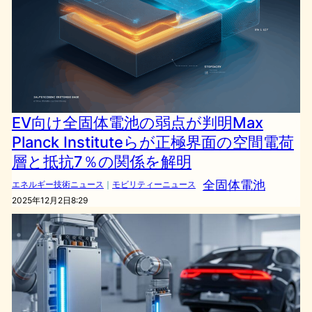
EV向け全固体電池の弱点が判明Max
Planck Instituteらが正極界面の空間電荷
層と抵抗7％の関係を解明
全固体電池
エネルギー技術ニュース
｜
モビリティーニュース
2025年12月2日8:29