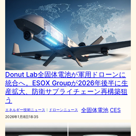
Donut Lab全固体電池が軍用ドローンに
統合へ。ESOX Groupが2026年後半に生
産拡大、防衛サプライチェーン再構築狙
う
全固体電池
CES
エネルギー技術ニュース
｜
ドローンニュース
2026年1月8日18:35