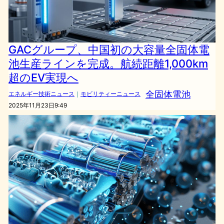
GACグループ、中国初の大容量全固体電
池生産ラインを完成。航続距離1,000km
超のEV実現へ
全固体電池
エネルギー技術ニュース
｜
モビリティーニュース
2025年11月23日9:49