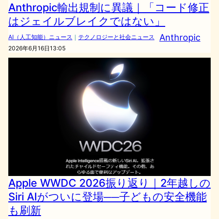
Anthropic輸出規制に異議｜「コード修正
はジェイルブレイクではない」
Anthropic
AI（人工知能）ニュース
｜
テクノロジーと社会ニュース
2026年6月16日13:05
Apple WWDC 2026振り返り｜2年越しの
Siri AIがついに登場──子どもの安全機能
も刷新