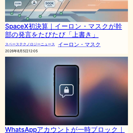
SpaceX初決算｜イーロン・マスクが幹
部の発言をたびたび「上書き」
イーロン・マスク
スペーステクノロジーニュース
2026年8月5日12:05
WhatsAppアカウントが一時ブロック｜