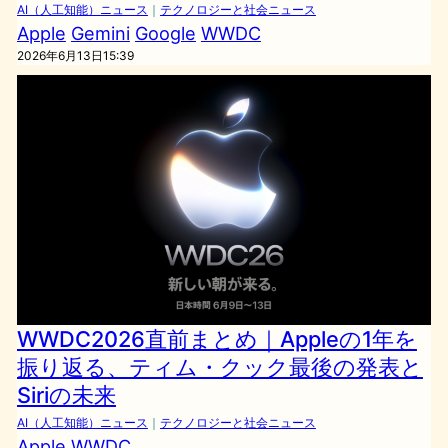
AI（人工知能）ニュース
｜
テクノロジーと社会ニュース
Apple
Gemini
Google
WWDC
2026年6月13日15:39
WWDC2026直前まとめ｜Appleの1年を
振り返る、ティム・クック最後の発表と
Siriの未来
AI（人工知能）ニュース
｜
テクノロジーと社会ニュース
Apple
WWDC