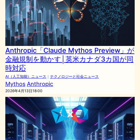
Anthropic「Claude Mythos Preview」が
金融規制を動かす│英米カナダ3カ国が同
時対応
AI（人工知能）ニュース
｜
テクノロジーと社会ニュース
Mythos
Anthropic
2026年4月13日18:00