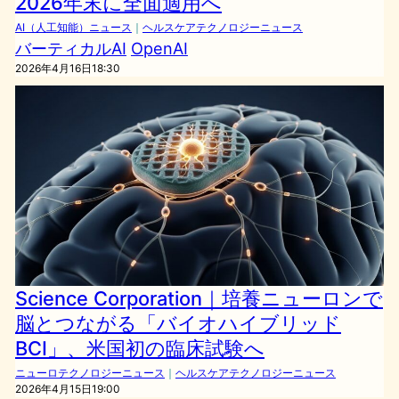
2026年末に全面適用へ
AI（人工知能）ニュース
｜
ヘルスケアテクノロジーニュース
バーティカルAI
OpenAI
2026年4月16日18:30
Science Corporation｜培養ニューロンで
脳とつながる「バイオハイブリッド
BCI」、米国初の臨床試験へ
ニューロテクノロジーニュース
｜
ヘルスケアテクノロジーニュース
2026年4月15日19:00