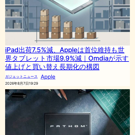
iPad出荷7.5%減、Appleは首位維持も世
界タブレット市場9.9%減｜Omdiaが示す
値上げと買い替え長期化の構図
Apple
ガジェットニュース
2026年8月7日19:29