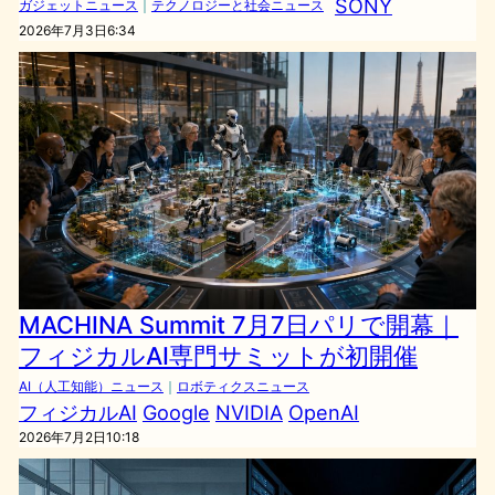
SONY
ガジェットニュース
｜
テクノロジーと社会ニュース
2026年7月3日6:34
MACHINA Summit 7月7日パリで開幕｜
フィジカルAI専門サミットが初開催
AI（人工知能）ニュース
｜
ロボティクスニュース
フィジカルAI
Google
NVIDIA
OpenAI
2026年7月2日10:18