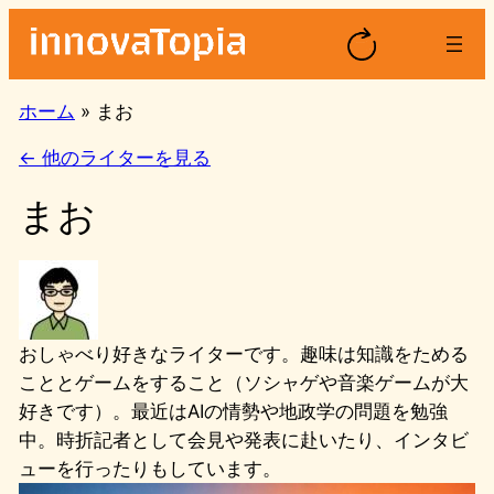
内
容
を
ス
ホーム
»
まお
キ
← 他のライターを見る
ッ
プ
まお
おしゃべり好きなライターです。趣味は知識をためる
こととゲームをすること（ソシャゲや音楽ゲームが大
好きです）。最近はAIの情勢や地政学の問題を勉強
中。時折記者として会見や発表に赴いたり、インタビ
ューを行ったりもしています。