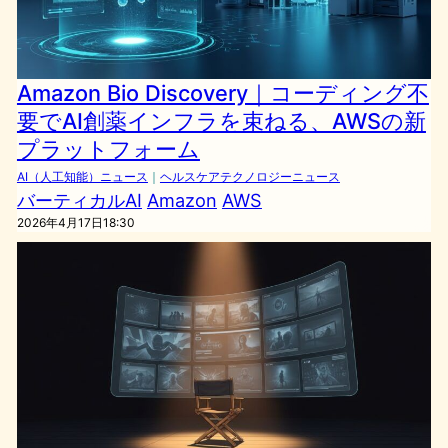
Amazon Bio Discovery｜コーディング不
要でAI創薬インフラを束ねる、AWSの新
プラットフォーム
AI（人工知能）ニュース
｜
ヘルスケアテクノロジーニュース
バーティカルAI
Amazon
AWS
2026年4月17日18:30