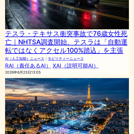
テスラ・テキサス衝突事故で76歳女性死
亡｜NHTSA調査開始、テスラは「自動運
転ではなくアクセル100%踏込」を主張
AI（人工知能）ニュース
｜
モビリティーニュース
RAI（責任あるAI）
XAI（説明可能AI）
2026年6月23日13:05