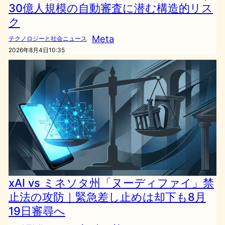
30億人規模の自動審査に潜む構造的リス
ク
Meta
テクノロジーと社会ニュース
2026年8月4日10:35
xAI vs ミネソタ州「ヌーディファイ」禁
止法の攻防｜緊急差し止めは却下も8月
19日審尋へ