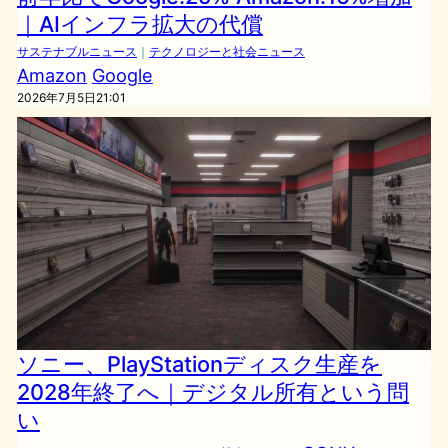
｜AIインフラ拡大の代償
サステナブルニュース
｜
テクノロジーと社会ニュース
Amazon
Google
2026年7月5日21:01
ソニー、PlayStationディスク生産を
2028年終了へ｜デジタル所有という問
い