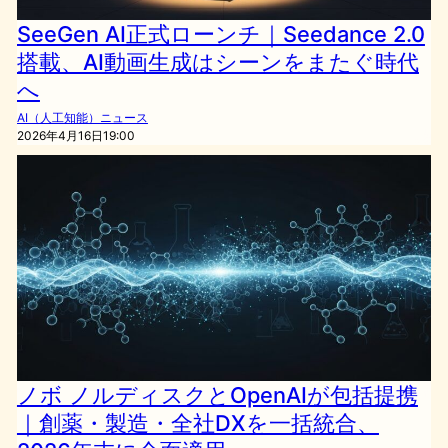
SeeGen AI正式ローンチ｜Seedance 2.0
搭載、AI動画生成はシーンをまたぐ時代
へ
AI（人工知能）ニュース
2026年4月16日19:00
ノボ ノルディスクとOpenAIが包括提携
｜創薬・製造・全社DXを一括統合、