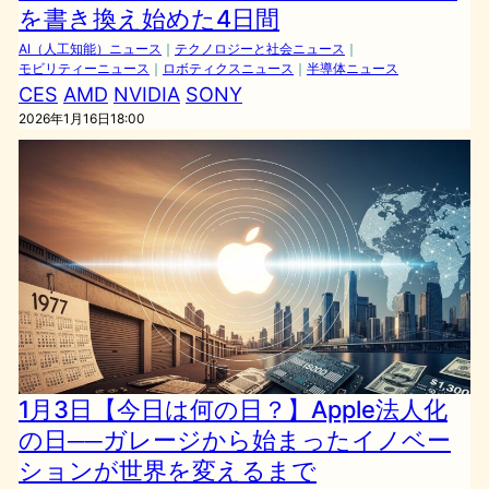
を書き換え始めた4日間
AI（人工知能）ニュース
｜
テクノロジーと社会ニュース
｜
モビリティーニュース
｜
ロボティクスニュース
｜
半導体ニュース
CES
AMD
NVIDIA
SONY
2026年1月16日18:00
1月3日【今日は何の日？】Apple法人化
の日──ガレージから始まったイノベー
ションが世界を変えるまで