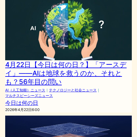
4月22日【今日は何の日？】「アースデ
イ」——AIは地球を救うのか、それと
も？56年目の問い
AI（人工知能）ニュース
｜
テクノロジーと社会ニュース
｜
マルチスピーシーズニュース
今日は何の日
2026年4月22日6:00