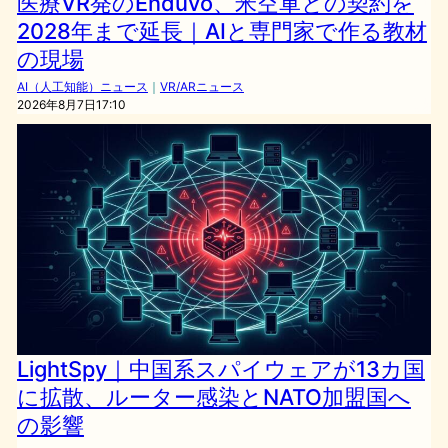
医療VR発のEnduvo、米空軍との契約を
2028年まで延長｜AIと専門家で作る教材
の現場
AI（人工知能）ニュース
｜
VR/ARニュース
2026年8月7日17:10
LightSpy｜中国系スパイウェアが13カ国
に拡散、ルーター感染とNATO加盟国へ
の影響