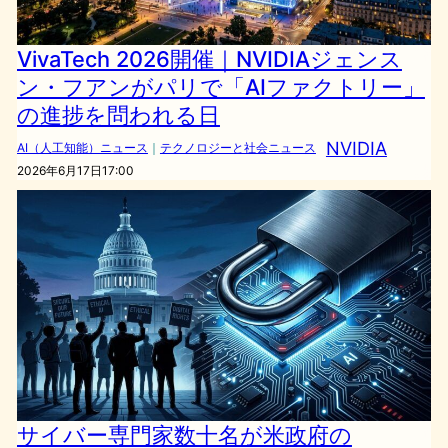
VivaTech 2026開催｜NVIDIAジェンス
ン・フアンがパリで「AIファクトリー」
の進捗を問われる日
NVIDIA
AI（人工知能）ニュース
｜
テクノロジーと社会ニュース
2026年6月17日17:00
サイバー専門家数十名が米政府の