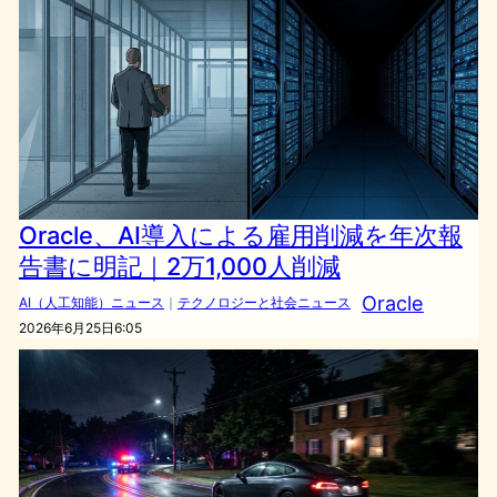
Oracle、AI導入による雇用削減を年次報
告書に明記｜2万1,000人削減
Oracle
AI（人工知能）ニュース
｜
テクノロジーと社会ニュース
2026年6月25日6:05