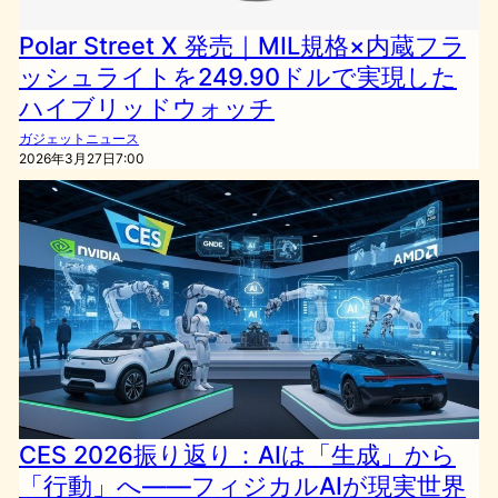
Polar Street X 発売｜MIL規格×内蔵フラ
ッシュライトを249.90ドルで実現した
ハイブリッドウォッチ
ガジェットニュース
2026年3月27日7:00
CES 2026振り返り：AIは「生成」から
「行動」へ――フィジカルAIが現実世界