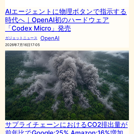
AIエージェントに物理ボタンで指示する
時代へ｜OpenAI初のハードウェア
「Codex Micro」発売
OpenAI
ガジェットニュース
2026年7月16日17:05
サプライチェーンにおけるCO2排出量が
前年比でGoogle:25% Amazon:16%増加