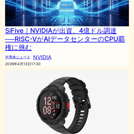
SiFive｜NVIDIAが出資、4億ドル調達
──RISC-VがAIデータセンターのCPU覇
権に挑む
NVIDIA
半導体ニュース
2026年4月13日17:30