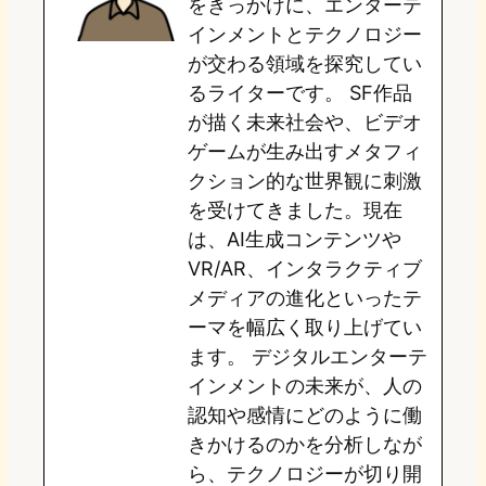
をきっかけに、エンターテ
o
y
o
インメントとテクノロジー
が交わる領域を探究してい
n
k
るライターです。 SF作品
が描く未来社会や、ビデオ
ゲームが生み出すメタフィ
クション的な世界観に刺激
を受けてきました。現在
は、AI生成コンテンツや
VR/AR、インタラクティブ
メディアの進化といったテ
ーマを幅広く取り上げてい
ます。 デジタルエンターテ
インメントの未来が、人の
認知や感情にどのように働
きかけるのかを分析しなが
ら、テクノロジーが切り開