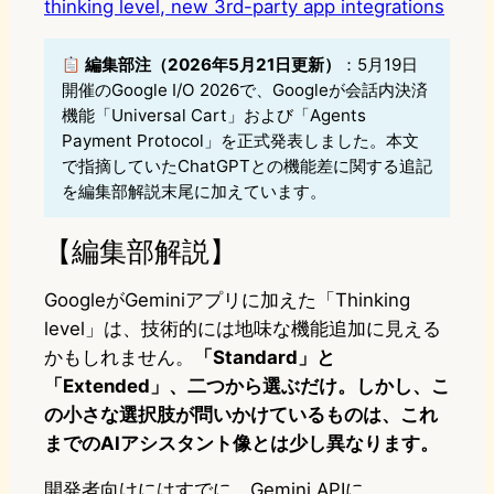
thinking level, new 3rd-party app integrations
編集部注（2026年5月21日更新）
：5月19日
開催のGoogle I/O 2026で、Googleが会話内決済
機能「Universal Cart」および「Agents
Payment Protocol」を正式発表しました。本文
で指摘していたChatGPTとの機能差に関する追記
を編集部解説末尾に加えています。
【編集部解説】
GoogleがGeminiアプリに加えた「Thinking
level」は、技術的には地味な機能追加に見える
かもしれません。
「Standard」と
「Extended」、二つから選ぶだけ。しかし、こ
の小さな選択肢が問いかけているものは、これ
までのAIアシスタント像とは少し異なります。
開発者向けにはすでに、Gemini APIに