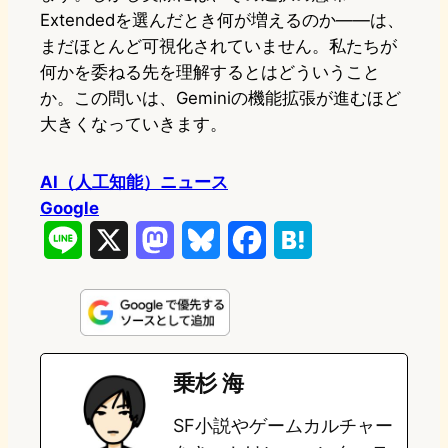
Extendedを選んだとき何が増えるのか——は、
まだほとんど可視化されていません。私たちが
何かを委ねる先を理解するとはどういうこと
か。この問いは、Geminiの機能拡張が進むほど
大きくなっていきます。
AI（人工知能）ニュース
Google
L
X
M
B
F
H
i
a
l
a
a
n
s
u
c
t
e
t
e
e
e
乗杉 海
o
s
b
n
SF小説やゲームカルチャー
d
k
o
a