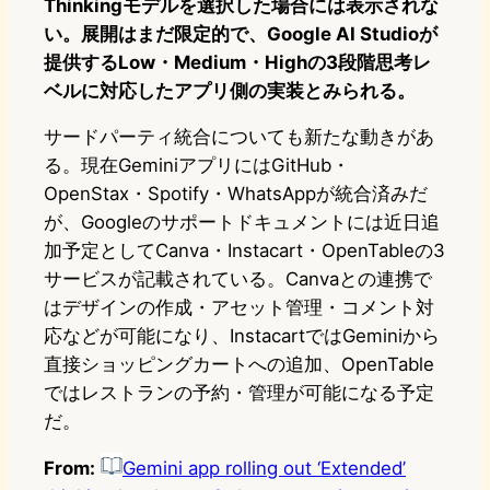
Thinkingモデルを選択した場合には表示されな
い。展開はまだ限定的で、Google AI Studioが
提供するLow・Medium・Highの3段階思考レ
ベルに対応したアプリ側の実装とみられる。
サードパーティ統合についても新たな動きがあ
る。現在GeminiアプリにはGitHub・
OpenStax・Spotify・WhatsAppが統合済みだ
が、Googleのサポートドキュメントには近日追
加予定としてCanva・Instacart・OpenTableの3
サービスが記載されている。Canvaとの連携で
はデザインの作成・アセット管理・コメント対
応などが可能になり、InstacartではGeminiから
直接ショッピングカートへの追加、OpenTable
ではレストランの予約・管理が可能になる予定
だ。
From:
Gemini app rolling out ‘Extended’