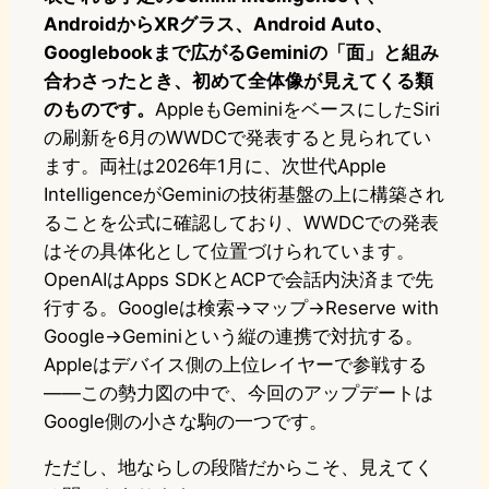
AndroidからXRグラス、Android Auto、
Googlebookまで広がるGeminiの「面」と組み
合わさったとき、初めて全体像が見えてくる類
のものです。
AppleもGeminiをベースにしたSiri
の刷新を6月のWWDCで発表すると見られてい
ます。両社は2026年1月に、次世代Apple
IntelligenceがGeminiの技術基盤の上に構築され
ることを公式に確認しており、WWDCでの発表
はその具体化として位置づけられています。
OpenAIはApps SDKとACPで会話内決済まで先
行する。Googleは検索→マップ→Reserve with
Google→Geminiという縦の連携で対抗する。
Appleはデバイス側の上位レイヤーで参戦する
――この勢力図の中で、今回のアップデートは
Google側の小さな駒の一つです。
ただし、地ならしの段階だからこそ、見えてく