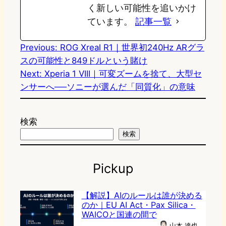
く新しい可能性を追いかけ
ています。
記事一覧
Previous:
ROG Xreal R1｜世界初240Hz ARグラ
スの可能性と849ドルという賭け
Next:
Xperia 1 VIII｜可変ズームを捨て、大型セ
ンサーへ──ソニーが選んだ「同質化」の意味
検索
検索
Pickup
【解説】AIのルールは誰が決める
のか｜EU AI Act・Pax Silica・
WAICOと国連の間で
山本 達也