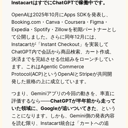
InstacartはすでにChatGPTで稼働中です。
OpenAIは2025年10月にApps SDKを発表し、
Booking.com・Canva・Coursera・Figma・
Expedia・Spotify・Zillowを初期パートナーとし
て公開しました。さらに同年12月には、
Instacartが「Instant Checkout」を実装して
ChatGPT内で会話から商品検索、カート作成、
決済までを完結させる仕組みをローンチしてい
ます。これはAgentic Commerce
Protocol(ACP)というOpenAIとStripeが共同開
発した規格の上に成立しています。
つまり、Geminiアプリの今回の動きを、率直に
評価するなら――
ChatGPTが半年前から走って
いた領域に、Googleが追いついてきた
、という
ことになります。しかも、Gemini側の発表内容
を読む限り、Instacart統合は「カートへの追