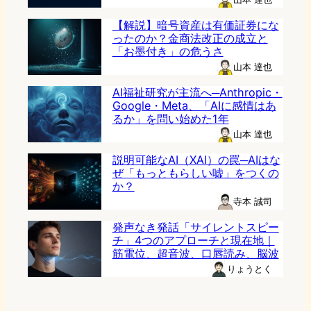
【解説】暗号資産は有価証券にな
ったのか？金商法改正の成立と
「お墨付き」の危うさ
山本 達也
AI福祉研究が主流へ─Anthropic・
Google・Meta、「AIに感情はあ
るか」を問い始めた1年
山本 達也
説明可能なAI（XAI）の罠─AIはな
ぜ「もっともらしい嘘」をつくの
か？
寺本 誠司
発声なき発話「サイレントスピー
チ」4つのアプローチと現在地｜
筋電位、超音波、口唇読み、脳波
りょうとく