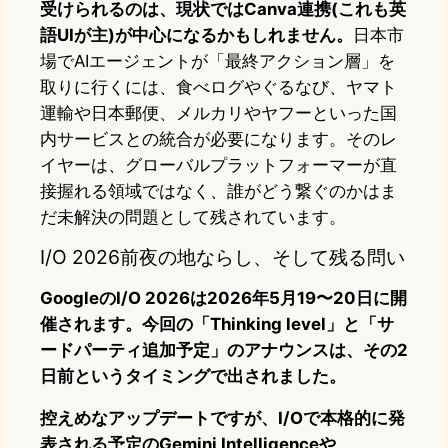
受けられるのは、現状ではCanva連携(これも英
語UIが主)が中心になるかもしれません。
日本市
場でAIエージェントが「最終アクション層」を
取りに行くには、食べログやぐるなび、ヤマト
運輸や日本郵便、メルカリやヤフーといった国
内サービスとの統合が必要になります。そのレ
イヤーは、グローバルプラットフォーマーが直
接握れる領域ではなく、誰がどう繋ぐのかはま
だ未解決の問題として残されています。
I/O 2026前夜の地ならし、そして残る問い
GoogleのI/O 2026は2026年5月19〜20日に開
催されます。今回の「Thinking level」と「サ
ードパーティ追加予定」のアナウンスは、その2
日前というタイミングで出されました。
控えめなアップデートですが、I/Oで本格的に発
表される予定のGemini Intelligenceや、