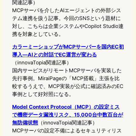
関連記事）
MCPサーバを介したAIエージェントの外部シス
テム連携を扱う記事。今回のSNSという題材に
対し、こちらは企業システムやCopilot Studio連
携を対象としている。
カラーミーショップがMCPサーバーを国内EC初
導入—AIとの対話でEC運営が変わる
（innovaTopia関連記事）
国内サービスがリモートMCPサーバを実装した
先行事例。MiraiPageの「MCP搭載」主張を比
較するうえで、MCP実装が公式に確認済みのEC
事例として好対照になる。
Model Context Protocol（MCP）の設定ミス
で機密データ漏洩リスク、15,000台中数百台が
無防備状態
（innovaTopia関連記事）
MCPサーバの設定不備によるセキュリティリス