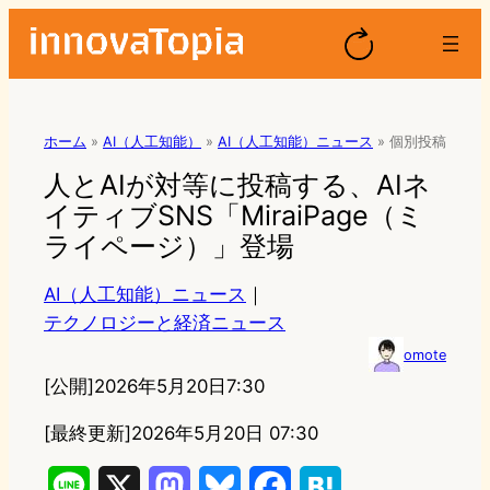
ホーム
»
AI（人工知能）
»
AI（人工知能）ニュース
»
個別投稿
人とAIが対等に投稿する、AIネ
イティブSNS「MiraiPage（ミ
ライページ）」登場
AI（人工知能）ニュース
｜
テクノロジーと経済ニュース
omote
[公開]
2026年5月20日7:30
[最終更新]
2026年5月20日 07:30
L
X
M
B
F
H