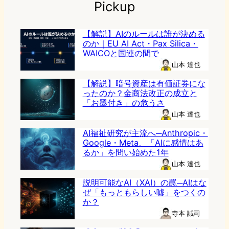
Pickup
【解説】AIのルールは誰が決める
のか｜EU AI Act・Pax Silica・
WAICOと国連の間で
山本 達也
【解説】暗号資産は有価証券にな
ったのか？金商法改正の成立と
「お墨付き」の危うさ
山本 達也
AI福祉研究が主流へ─Anthropic・
Google・Meta、「AIに感情はあ
るか」を問い始めた1年
山本 達也
説明可能なAI（XAI）の罠─AIはな
ぜ「もっともらしい嘘」をつくの
か？
寺本 誠司