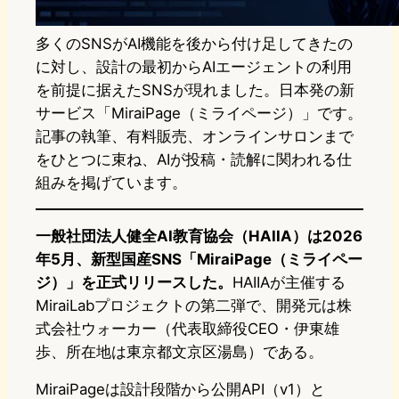
多くのSNSがAI機能を後から付け足してきたの
に対し、設計の最初からAIエージェントの利用
を前提に据えたSNSが現れました。日本発の新
サービス「MiraiPage（ミライページ）」です。
記事の執筆、有料販売、オンラインサロンまで
をひとつに束ね、AIが投稿・読解に関われる仕
組みを掲げています。
一般社団法人健全AI教育協会（HAIIA）は2026
年5月、新型国産SNS「MiraiPage（ミライペー
ジ）」を正式リリースした。
HAIIAが主催する
MiraiLabプロジェクトの第二弾で、開発元は株
式会社ウォーカー（代表取締役CEO・伊東雄
歩、所在地は東京都文京区湯島）である。
MiraiPageは設計段階から公開API（v1）と