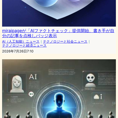
miraipageが「AIファクトチェック」提供開始、書き手が自
分の記事を点検しバッジ表示
AI（人工知能）ニュース
｜
テクノロジーと社会ニュース
｜
テクノロジーと経済ニュース
2026年7月26日7:10