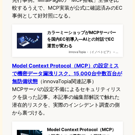
先行事例。MiraiPageの「MCP搭載」主張を比
較するうえで、MCP実装が公式に確認済みのEC
事例として好対照になる。
カラーミーショップがMCPサーバー
を国内EC初導入—AIとの対話でEC
運営が変わる
innovaTopia -（イノベトピア） – …
Model Context Protocol（MCP）の設定ミス
で機密データ漏洩リスク、15,000台中数百台が
無防備状態
（innovaTopia関連記事）
MCPサーバの設定不備によるセキュリティリス
クを扱った記事。本記事の編集部解説で触れた
潜在的リスクを、実際のインシデント調査の側
から裏づける。
Model Context Protocol（MCP）