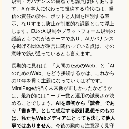
規制・ガバナンスの観点でも論点は多くありま
す。AIが本人に代わって投稿する時代には、発
信の責任の所在、ボットと人間を区別する表
示、なりすまし防止が制度的な課題として浮上
します。EUのAI規制やプラットフォーム規制の
議論ともつながるテーマであり、AIガバナンス
を掲げる団体が運営に関わっている点は、その
意味で筋が通っているとも言えます。
長期的に見れば、「人間のためのWeb」と「AI
のためのWeb」をどう接続するかは、これから
の10年を貫く主題になっていくはずです。
MiraiPageが描く未来像が正しかったかどうか
は、最終的にはユーザー数と運用の誠実さが決
めることでしょう。
AIを最初から「読者」であ
り「書き手」として想定する設計思想そのもの
は、私たちWebメディアにとっても決して他人
事ではありません
。今後の動向も注意深く見守