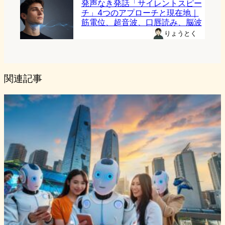
発声なき発話「サイレントスピー
チ」4つのアプローチと現在地｜
筋電位、超音波、口唇読み、脳波
りょうとく
関連記事