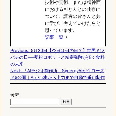
技術や芸術、または精神面
におけるAIと人との共存に
ついて、読者の皆さんと共
に学び、考えていけたらと
思っています。
記事一覧
Previous:
5月20日【今日は何の日？】世界ミツ
バチの日──受粉ロボットと精密発酵が拓く食料
の未来
Next:
「AIラジオ制作所」SynergyAIがクローズ
ドβ公開｜AIが台本から出力まで自動で番組制作
検索
検索