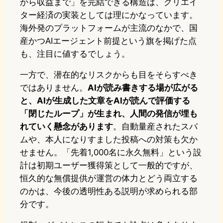
から収益まで」を完結できる構造は、クリエイ
ター経済の実装としては理にかなっています。
海外発のプラットフォームが主流のなかで、国
産かつAIエージェント前提という旗を掲げた点
も、注目に値するでしょう。
一方で、潜在的なリスクからも目をそらすべき
ではありません。
AIが読み書きする場が広がる
と、AIが生成した文章をAIが読んで評価する
「閉じたループ」が生まれ、人間の発信が埋も
れていく懸念があります
。自動量産されたスパ
ムや、本人になりすました投稿への対策も欠か
せません。「先着1,000名に永久無料」という設
計は初期ユーザー獲得策として一般的ですが、
恒久的な無償提供が運営の体力とどう両立する
のかは、今後の透明性ある説明が求められる部
分です。