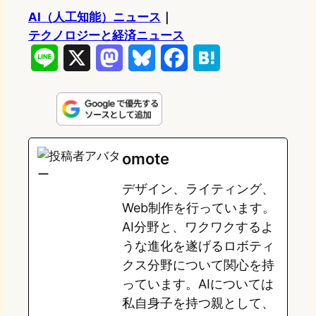
AI（人工知能）ニュース
｜
テクノロジーと経済ニュース
L
X
M
B
F
H
i
a
l
a
a
n
s
u
c
t
e
t
e
e
e
omote
o
s
b
n
デザイン、ライティング、
d
k
o
a
Web制作を行っています。
o
y
o
AI分野と、ワクワクするよ
うな進化を遂げるロボティ
n
k
クス分野について関心を持
っています。AIについては
私自身子を持つ親として、