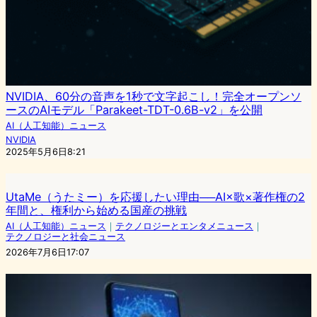
NVIDIA、60分の音声を1秒で文字起こし！完全オープンソ
ースのAIモデル「Parakeet-TDT-0.6B-v2」を公開
AI（人工知能）ニュース
NVIDIA
2025年5月6日8:21
UtaMe（うたミー）を応援したい理由──AI×歌×著作権の2
年間と、権利から始める国産の挑戦
AI（人工知能）ニュース
｜
テクノロジーとエンタメニュース
｜
テクノロジーと社会ニュース
2026年7月6日17:07