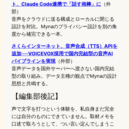
ト、Claude Code連携で「話す相棒」に
（外
部）
音声をクラウドに送る構成とローカルに閉じる
設計を対比。Mynaのプライバシー設計を別の角
度から補完できる一本。
さくらインターネット、音声合成（TTS）APIを
追加──VOICEVOX採用で国内完結型の音声AI
パイプラインを実現
（外部）
音声データを国外サーバーへ渡さない国内完結
型の取り組み。データ主権の観点でMynaの設計
思想と共鳴する。
【編集部後記】
声で文字を打つという体験を、私自身まだ完全
には自分のものにできていません。取材メモを
口述で取ろうとして、つい言い淀んでしまうこ