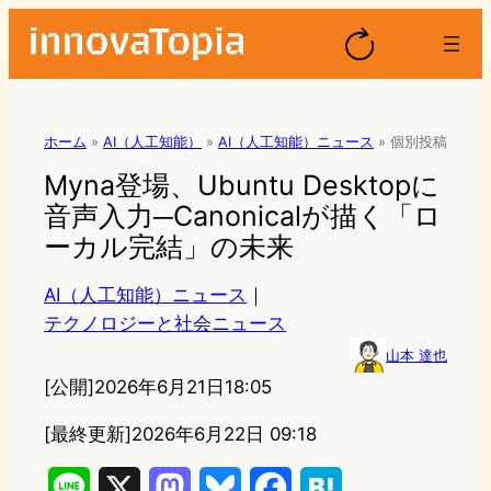
ホーム
»
AI（人工知能）
»
AI（人工知能）ニュース
»
個別投稿
Myna登場、Ubuntu Desktopに
音声入力─Canonicalが描く「ロ
ーカル完結」の未来
AI（人工知能）ニュース
｜
テクノロジーと社会ニュース
山本 達也
[公開]
2026年6月21日18:05
[最終更新]
2026年6月22日 09:18
L
X
M
B
F
H