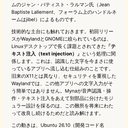
ムのジャン・バティスト・ラルマン氏（Jean
Baptiste Lallement、フォーラム上のハンドルネ
ームはjibel）によるものです。
技術的な土台にも触れておきます。初回リリー
スがWaylandとGNOMEに絞られているのは、
Linuxデスクトップで長く課題とされてきた
「テ
キスト注入（text injection）」
という処理に関
係します。これは、認識した文字を今まさに使
っているアプリへ流し込む仕組みのことです。
旧来のX11とは異なり、セキュリティを重視した
Waylandでは、この他アプリへの文字入力がそ
う簡単ではありません。Mynaが音声認識・操
作・テキスト注入をあえて別部品に分けたモジ
ュラー設計を採るのは、この難所を将来にわた
って改良し続けるためだと読み解けます。
この動きは、Ubuntu 26.10（開発コード名