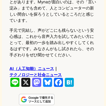
とがあります。Mynaが面白いのは、その「言い
淀み」までも含めて、人とコンピューターの新
しい間合いを探ろうとしているところだと感じ
ています。
手元で完結し、声がどこにも残らないという安
心感は、これから音声入力を試してみたい方に
とって、最初の一歩を踏み出しやすくしてくれ
るはずです。みなさんがもし試されたら、その
手ざわりをぜひ聞かせてください。
AI（人工知能）ニュース
｜
テクノロジーと社会ニュース
L
X
M
B
F
H
i
a
l
a
a
n
s
u
c
t