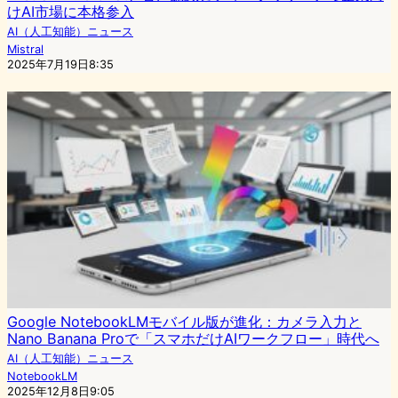
けAI市場に本格参入
AI（人工知能）ニュース
Mistral
2025年7月19日8:35
Google NotebookLMモバイル版が進化：カメラ入力と
Nano Banana Proで「スマホだけAIワークフロー」時代へ
AI（人工知能）ニュース
NotebookLM
2025年12月8日9:05