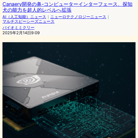
Canaery開発の鼻-コンピューターインターフェース、探知
犬の能力を超人的レベルへ拡張
AI（人工知能）ニュース
｜
ニューロテクノロジーニュース
｜
マルチスピーシーズニュース
バイオミミクリー
2025年2月14日9:09