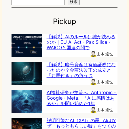
検索
Pickup
【解説】AIのルールは誰が決める
のか｜EU AI Act・Pax Silica・
WAICOと国連の間で
山本 達也
【解説】暗号資産は有価証券にな
ったのか？金商法改正の成立と
「お墨付き」の危うさ
山本 達也
AI福祉研究が主流へ─Anthropic・
Google・Meta、「AIに感情はあ
るか」を問い始めた1年
山本 達也
説明可能なAI（XAI）の罠─AIはな
ぜ「もっともらしい嘘」をつくの