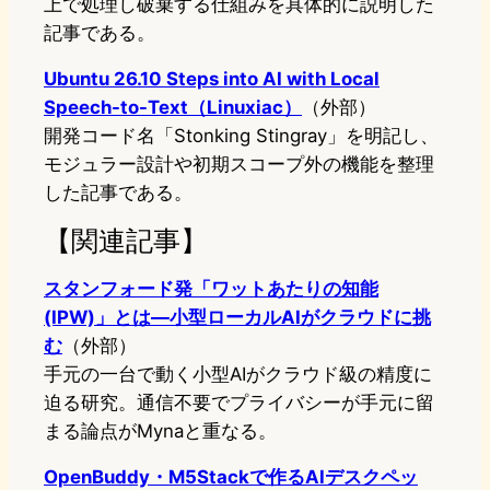
上で処理し破棄する仕組みを具体的に説明した
記事である。
Ubuntu 26.10 Steps into AI with Local
Speech-to-Text（Linuxiac）
（外部）
開発コード名「Stonking Stingray」を明記し、
モジュラー設計や初期スコープ外の機能を整理
した記事である。
【関連記事】
スタンフォード発「ワットあたりの知能
(IPW)」とは―小型ローカルAIがクラウドに挑
む
（外部）
手元の一台で動く小型AIがクラウド級の精度に
迫る研究。通信不要でプライバシーが手元に留
まる論点がMynaと重なる。
OpenBuddy・M5Stackで作るAIデスクペッ