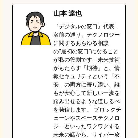
e
t
e
e
e
山本 達也
o
s
b
n
『デジタルの窓口』代表。
d
k
o
a
名前の通り、テクノロジー
o
y
o
に関するあらゆる相談
の”最初の窓口”になること
n
k
が私の役割です。未来技術
がもたらす「期待」と、情
報セキュリティという「不
安」の両方に寄り添い、誰
もが安心して新しい一歩を
踏み出せるような道しるべ
を発信します。 ブロックチ
ェーンやスペーステクノロ
ジーといったワクワクする
未来の話から、サイバー攻