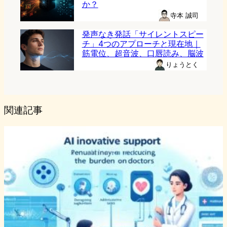
か？
寺本 誠司
発声なき発話「サイレントスピー
チ」4つのアプローチと現在地｜
筋電位、超音波、口唇読み、脳波
りょうとく
関連記事