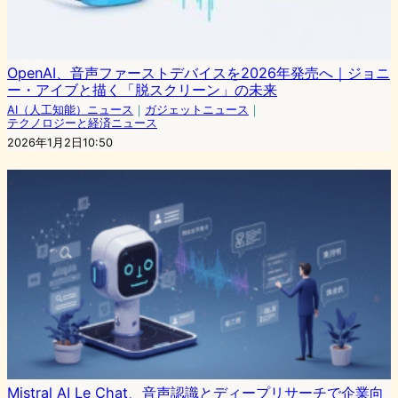
OpenAI、音声ファーストデバイスを2026年発売へ｜ジョニ
ー・アイブと描く「脱スクリーン」の未来
AI（人工知能）ニュース
｜
ガジェットニュース
｜
テクノロジーと経済ニュース
2026年1月2日10:50
Mistral AI Le Chat、音声認識とディープリサーチで企業向