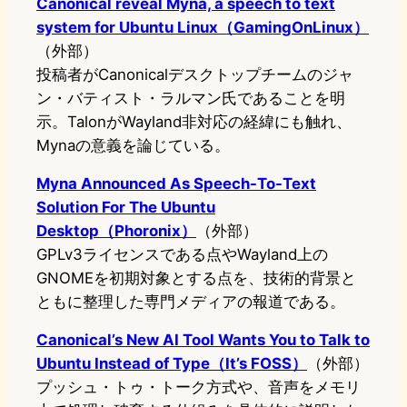
Canonical reveal Myna, a speech to text
system for Ubuntu Linux（GamingOnLinux）
（外部）
投稿者がCanonicalデスクトップチームのジャ
ン・バティスト・ラルマン氏であることを明
示。TalonがWayland非対応の経緯にも触れ、
Mynaの意義を論じている。
Myna Announced As Speech-To-Text
Solution For The Ubuntu
Desktop（Phoronix）
（外部）
GPLv3ライセンスである点やWayland上の
GNOMEを初期対象とする点を、技術的背景と
ともに整理した専門メディアの報道である。
Canonical’s New AI Tool Wants You to Talk to
Ubuntu Instead of Type（It’s FOSS）
（外部）
プッシュ・トゥ・トーク方式や、音声をメモリ