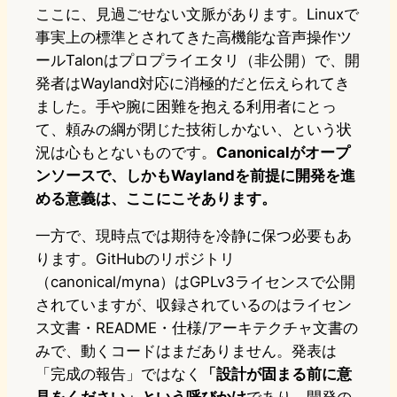
ここに、見過ごせない文脈があります。Linuxで
事実上の標準とされてきた高機能な音声操作ツ
ールTalonはプロプライエタリ（非公開）で、開
発者はWayland対応に消極的だと伝えられてき
ました。手や腕に困難を抱える利用者にとっ
て、頼みの綱が閉じた技術しかない、という状
況は心もとないものです。
Canonicalがオープ
ンソースで、しかもWaylandを前提に開発を進
める意義は、ここにこそあります。
一方で、現時点では期待を冷静に保つ必要もあ
ります。GitHubのリポジトリ
（canonical/myna）はGPLv3ライセンスで公開
されていますが、収録されているのはライセン
ス文書・README・仕様/アーキテクチャ文書の
みで、動くコードはまだありません。発表は
「完成の報告」ではなく
「設計が固まる前に意