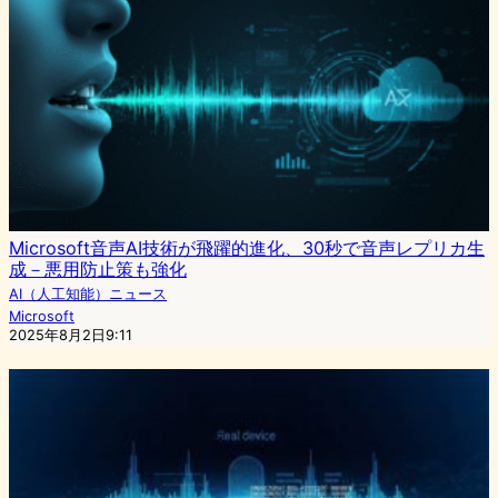
Microsoft音声AI技術が飛躍的進化、30秒で音声レプリカ生
成－悪用防止策も強化
AI（人工知能）ニュース
Microsoft
2025年8月2日9:11