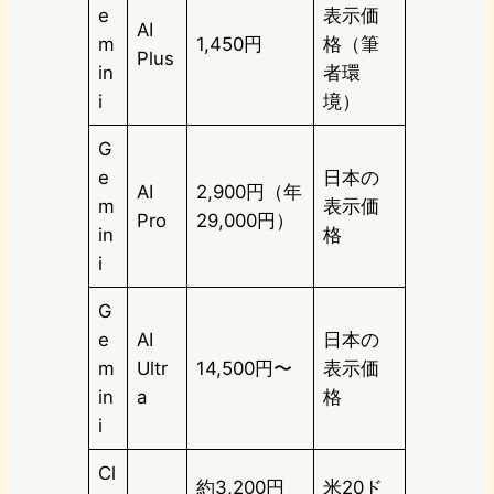
e
表示価
AI
m
1,450円
格（筆
Plus
in
者環
i
境）
G
e
日本の
AI
2,900円（年
m
表示価
Pro
29,000円）
in
格
i
G
e
AI
日本の
m
Ultr
14,500円〜
表示価
in
a
格
i
Cl
約3,200円
米20ド