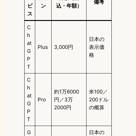
備考
ビ
ン
込・年額）
ス
C
h
日本の
at
Plus
3,000円
表示価
G
格
P
T
C
h
約1万6000
米100／
at
Pro
円／3万
200ドル
G
2000円
の概算
P
T
G
日本の