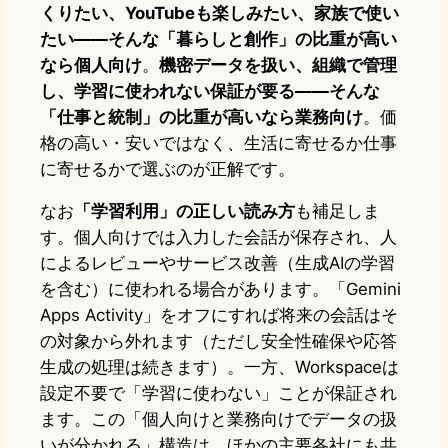
くりたい、YouTubeも楽しみたい、家族で使い
たい——そんな「暮らしと創作」の比重が高い
なら個人向け
。
機密データを扱い、組織で管理
し、学習に使われない保証が要る——そんな
「仕事と統制」の比重が高いなら業務向け
。価
格の高い・安いではなく、生活に寄せるか仕事
に寄せるかで選ぶのが正解です。
なお
「学習利用」の正しい読み方
も補足しま
す。個人向けでは入力した会話が保存され、人
によるレビューやサービス改善（生成AIの学習
を含む）に使われる場合があります。「Gemini
Apps Activity」をオフにすれば将来の会話はそ
の対象から外れます（ただし安全性確保や応答
生成の処理は続きます）。一方、Workspaceは
設定不要で「学習に使わない」ことが保証され
ます。この「個人向けと業務向けでデータの扱
いが分かれる」構造は、ほかの主要各社にも共