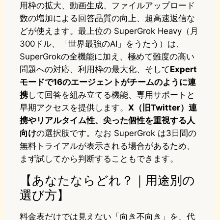
用枠の拡大、動画生成、ファイルアップロード
数の増加による回答品質の向上、超高速返信な
どが使えます。最上位の SuperGrok Heavy（月
300ドル、「世界最強のAI」をうたう）は、
SuperGrokの全機能に加え、極めて難度の高い
問題への対応、利用枠の最大化、そして
Expert
モードで16のエージェントがチームのように連
携
して回答を組み立てる機能、専用サポートと
早期アクセスを提供します。
X（旧Twitter）連
携やリアルタイム性、尖った個性を重視する人
向け
の選択肢です。なお SuperGrok は3日間の
無料トライアルが表示される場合があるため、
まず試してから判断することもできます。
【あなたならどれ？｜用途別の
選び方】
料金表だけでは見えない「向き不向き」を、代