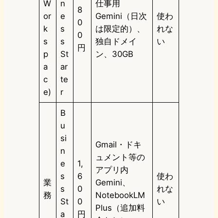
W
n
仕事用
8
or
e
Gemini（日次
使わ
0
k
s
は限定的）、
れな
0
s
s
独自ドメイ
い
円
p
St
ン、30GB
a
ar
c
te
e)
r
B
u
si
Gmail・ドキ
n
ュメント等の
e
1,
アプリ内
s
6
使わ
業
Gemini、
s
0
れな
務
NotebookLM
St
0
い
Plus（追加料
a
円