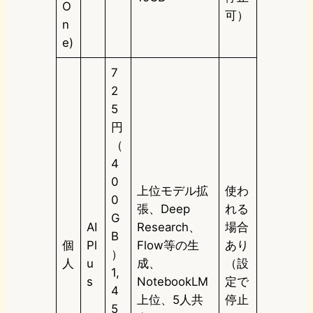
O
可）
n
e)
7
2
5
円
（
4
0
上位モデル拡
使わ
0
張、Deep
れる
G
AI
Research、
場合
B
個
Pl
Flow等の生
あり
）
人
u
成、
（設
1,
s
NotebookLM
定で
4
上位、5人共
停止
5