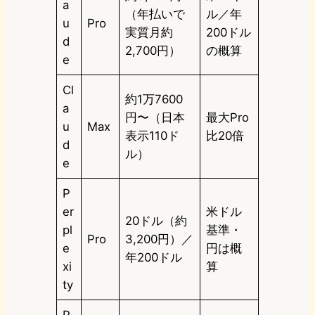
a
（年払いで
ル／年
u
Pro
実質月約
200ドル
d
2,700円）
の概算
e
Cl
約1万7600
a
円〜（日本
最大Pro
u
Max
表示110ド
比20倍
d
ル）
e
P
er
米ドル
20ドル（約
pl
基準・
Pro
3,200円）／
e
円は概
年200ドル
xi
算
ty
P