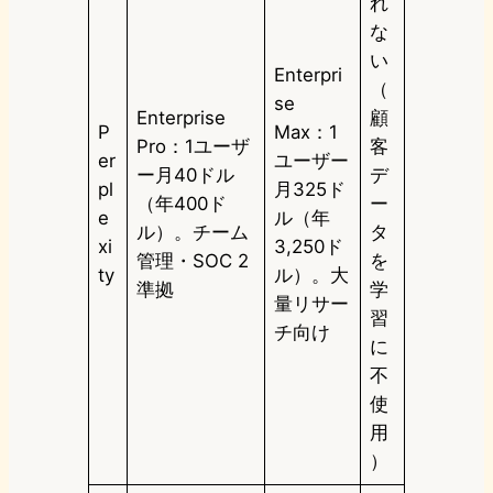
れ
な
い
Enterpri
（
se
Enterprise
顧
P
Max：1
Pro：1ユーザ
客
er
ユーザー
ー月40ドル
デ
pl
月325ド
（年400ド
ー
e
ル（年
ル）。チーム
タ
xi
3,250ド
管理・SOC 2
を
ty
ル）。大
準拠
学
量リサー
習
チ向け
に
不
使
用
）