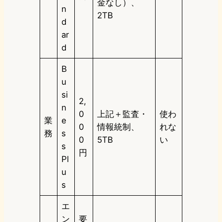
金なし）、
n
2TB
d
ar
d
B
u
si
2,
n
0
上記＋監査・
使わ
業
e
0
情報統制、
れな
務
s
0
5TB
い
s
円
Pl
u
s
エ
ン
要