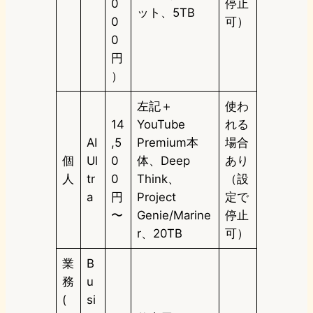
0
停止
ット、5TB
0
可）
0
円
）
左記＋
使わ
14
YouTube
れる
AI
,5
Premium本
場合
個
Ul
0
体、Deep
あり
人
tr
0
Think、
（設
a
円
Project
定で
〜
Genie/Marine
停止
r、20TB
可）
業
B
務
u
(
si