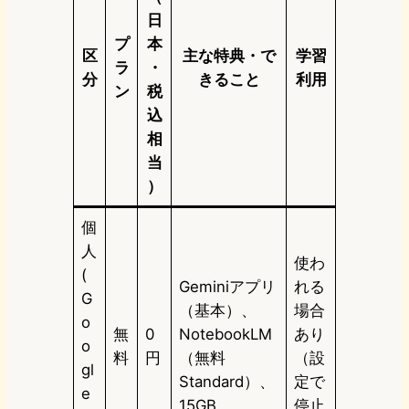
日
プ
本
区
主な特典・で
学習
ラ
・
分
きること
利用
ン
税
込
相
当
）
個
人
使わ
(
Geminiアプリ
れる
G
（基本）、
場合
o
無
0
NotebookLM
あり
o
料
円
（無料
（設
gl
Standard）、
定で
e
15GB
停止