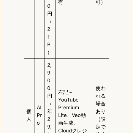
有
可）
0
円
（
2
T
B
）
2,
9
0
0
使わ
左記＋
円
れる
YouTube
（
場合
AI
Premium
個
年
あり
Pr
Lite、Veo動
人
2
（設
o
画生成、
9,
定で
Cloudクレジ