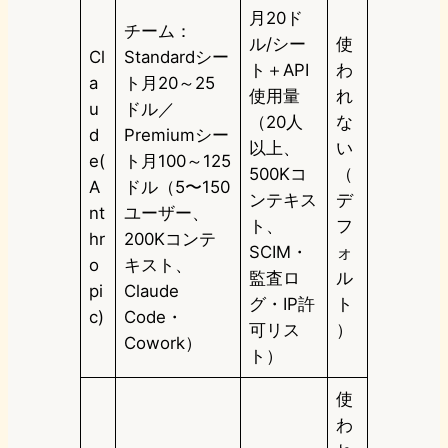
月20ド
チーム：
ル/シー
使
Cl
Standardシー
ト＋API
わ
a
ト月20～25
使用量
れ
u
ドル／
（20人
な
d
Premiumシー
以上、
い
e(
ト月100～125
500Kコ
（
A
ドル（5〜150
ンテキス
デ
nt
ユーザー、
ト、
フ
hr
200Kコンテ
SCIM・
ォ
o
キスト、
監査ロ
ル
pi
Claude
グ・IP許
ト
c)
Code・
可リス
）
Cowork）
ト）
使
わ