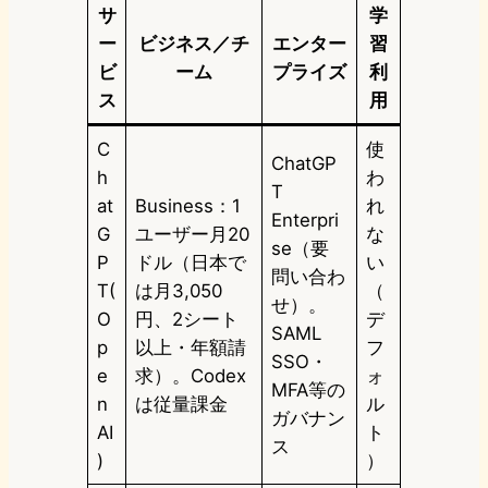
サ
学
ー
ビジネス／チ
エンター
習
ビ
ーム
プライズ
利
ス
用
C
使
ChatGP
h
わ
T
at
Business：1
れ
Enterpri
G
ユーザー月20
な
se（要
P
ドル（日本で
い
問い合わ
T(
は月3,050
（
せ）。
O
円、2シート
デ
SAML
p
以上・年額請
フ
SSO・
e
求）。Codex
ォ
MFA等の
n
は従量課金
ル
ガバナン
AI
ト
ス
)
）