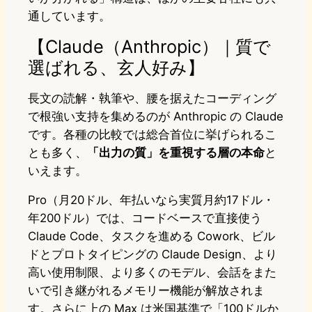
通しています。
【Claude（Anthropic）｜質で
選ばれる、玄人好み】
長文の読解・執筆や、腰を据えたコーディング
で根強い支持を集めるのが Anthropic の Claude
です。各種の比較では総合首位に挙げられるこ
とも多く、
「出力の質」を重視する層の本命
と
いえます。
Pro（月20ドル、年払いなら実質月約17ドル・
年200ドル）では、コードベースで直接使う
Claude Code、タスクを進める Cowork、ビル
ドとプロトタイピングの Claude Design、より
高い使用制限、より多くのモデル、会話をまた
いで引き継がれるメモリー機能が解放されま
す。さらに上の Max は米国基準で「100ドルか