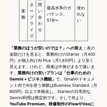
タ
問
最高水準のガ
使わ
業
ー
い
バナンス、
れな
務
プ
合
5TB〜
い
ラ
わ
イ
せ
ズ
「業務のほうが安いのでは？」への答え：
表の
金額だけを見ると、業務向けのStarter（月400
円）が個人向けAI Plus（月1,450円）より安く
見えます。けれど、両者は中身がまるで違いま
す。
業務向けの安いプランは「仕事のための
Gemini＋ビジネス機能」
で、Gmailやドキュメ
ント内でAIを使う体験はBusiness Standard（月
800円）以上で本格化し、Starterの日常的な
Gemini利用は限定的です。そして何より、
YouTube Premium、映像制作のFlowやVeoに