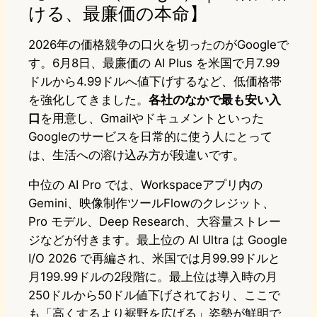
ける、最廉価の本命】
2026年の価格競争の口火を切ったのがGoogleで
す。6月8日、最廉価の AI Plus を米国で月7.99
ドルから4.99ドルへ値下げするなど、低価格帯
を強化してきました。
各社のなかで最も安い入
口
を用意し、Gmailやドキュメントといった
Googleのサービスを日常的に使う人にとって
は、生活への溶け込み方が段違いです。
中位の AI Pro では、Workspaceアプリ内の
Gemini、映像制作ツールFlowのクレジット、
Pro モデル、Deep Research、大容量ストレー
ジなどが付きます。最上位の AI Ultra は Google
I/O 2026 で再編され、米国では月99.99ドルと
月199.99ドルの2段階に。最上位は導入時の月
250ドルから50ドル値下げされており、ここで
も「高くするより裾野を広げる」姿勢が鮮明で