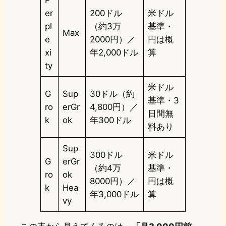
er
200ドル
米ドル
pl
（約3万
基準・
Max
e
2000円）／
円は概
xi
年2,000ドル
算
ty
米ドル
G
Sup
30ドル（約
基準・3
ro
erGr
4,800円）／
日間無
k
ok
年300ドル
料あり
Sup
300ドル
米ドル
G
erGr
（約4万
基準・
ro
ok
8000円）／
円は概
k
Hea
年3,000ドル
算
vy