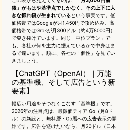
この表から見えてくるのは、
「月3,000円前
後」がもはや基準点でしかなく、その上下に大
きな振れ幅が生まれている
という事実です。低
価格帯ではGoogleが月1,450円で攻め込み、高
価格帯ではGrokが月300ドル（約4万8000円）
で突き抜けています。同じ「中位プラン」で
も、各社が何を主力に据えているかで中身はま
るで違います。順に、各社の「個性」を見てい
きましょう。
【ChatGPT（OpenAI）｜万能
の基準機、そして広告という新
要素】
幅広い用途をそつなくこなす「基準機」です。
2026年の注目点は、最廉価ティア Go（月8ド
ル）の新設と、無料層・Go層への広告表示の開
始です。広告を避けたいなら、月20ドル（日本