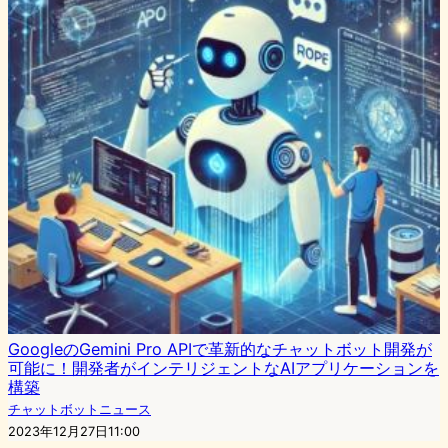
GoogleのGemini Pro APIで革新的なチャットボット開発が
可能に！開発者がインテリジェントなAIアプリケーションを
構築
チャットボットニュース
2023年12月27日11:00