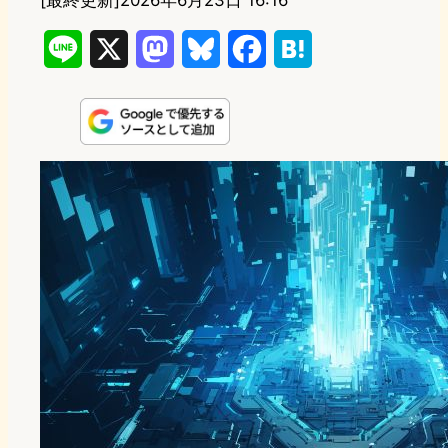
[最終更新]
2026年6月23日 16:16
L
X
M
B
F
H
i
a
l
a
a
n
s
u
c
t
e
t
e
e
e
o
s
b
n
d
k
o
a
o
y
o
n
k