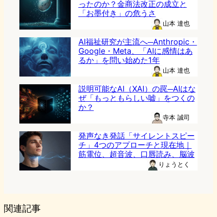
ったのか？金商法改正の成立と
「お墨付き」の危うさ
山本 達也
AI福祉研究が主流へ─Anthropic・
Google・Meta、「AIに感情はあ
るか」を問い始めた1年
山本 達也
説明可能なAI（XAI）の罠─AIはな
ぜ「もっともらしい嘘」をつくの
か？
寺本 誠司
発声なき発話「サイレントスピー
チ」4つのアプローチと現在地｜
筋電位、超音波、口唇読み、脳波
りょうとく
関連記事