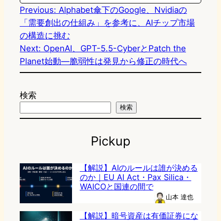
Previous:
Alphabet傘下のGoogle、Nvidiaの
「需要創出の仕組み」を参考に、AIチップ市場
の構造に挑む
Next:
OpenAI、GPT-5.5-CyberとPatch the
Planet始動—脆弱性は発見から修正の時代へ
検索
検索
Pickup
【解説】AIのルールは誰が決める
のか｜EU AI Act・Pax Silica・
WAICOと国連の間で
山本 達也
【解説】暗号資産は有価証券にな