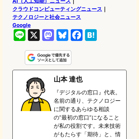
AI（人工知能）ニュース
｜
クラウドコンピューティングニュース
｜
テクノロジーと社会ニュース
Google
L
X
M
B
F
H
i
a
l
a
a
n
s
u
c
t
e
t
e
e
e
山本 達也
o
s
b
n
『デジタルの窓口』代表。
d
k
o
a
名前の通り、テクノロジー
o
y
o
に関するあらゆる相談
の”最初の窓口”になること
n
k
が私の役割です。未来技術
がもたらす「期待」と、情