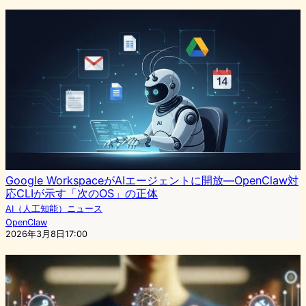
Google WorkspaceがAIエージェントに開放—OpenClaw対
応CLIが示す「次のOS」の正体
AI（人工知能）ニュース
OpenClaw
2026年3月8日17:00