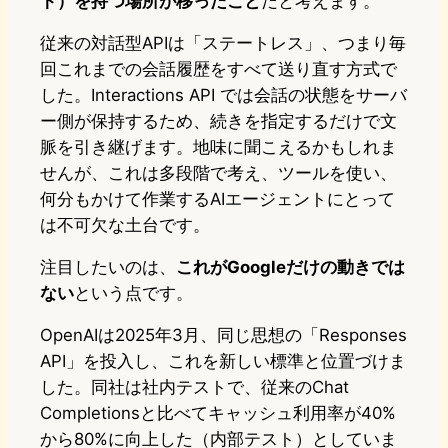
ト）を持つ場所が移ったこと
だと考えます。
従来の対話型APIは「ステートレス」、つまり毎
回これまでの会話履歴をすべて送り直す方式で
した。Interactions API では会話の状態をサーバ
ー側が保持するため、続きを指定するだけで文
脈を引き継げます。地味に聞こえるかもしれま
せんが、これは多段階で考え、ツールを使い、
何分もかけて作業するAIエージェントにとって
は不可欠な土台です。
注目したいのは、
これがGoogleだけの動きでは
ない
という点です。
OpenAIは2025年3月、同じ思想の「Responses
API」を投入し、これを新しい標準と位置づけま
した。同社は社内テストで、従来のChat
Completionsと比べてキャッシュ利用率が40%
から80%に向上した（内部テスト）としていま