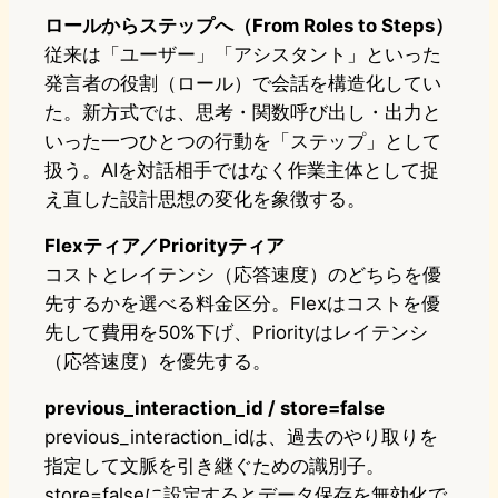
ロールからステップへ（From Roles to Steps）
従来は「ユーザー」「アシスタント」といった
発言者の役割（ロール）で会話を構造化してい
た。新方式では、思考・関数呼び出し・出力と
いった一つひとつの行動を「ステップ」として
扱う。AIを対話相手ではなく作業主体として捉
え直した設計思想の変化を象徴する。
Flexティア／Priorityティア
コストとレイテンシ（応答速度）のどちらを優
先するかを選べる料金区分。Flexはコストを優
先して費用を50%下げ、Priorityはレイテンシ
（応答速度）を優先する。
previous_interaction_id / store=false
previous_interaction_idは、過去のやり取りを
指定して文脈を引き継ぐための識別子。
store=falseに設定するとデータ保存を無効化で