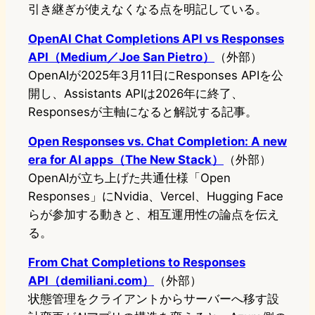
引き継ぎが使えなくなる点を明記している。
OpenAI Chat Completions API vs Responses
API（Medium／Joe San Pietro）
（外部）
OpenAIが2025年3月11日にResponses APIを公
開し、Assistants APIは2026年に終了、
Responsesが主軸になると解説する記事。
Open Responses vs. Chat Completion: A new
era for AI apps（The New Stack）
（外部）
OpenAIが立ち上げた共通仕様「Open
Responses」にNvidia、Vercel、Hugging Face
らが参加する動きと、相互運用性の論点を伝え
る。
From Chat Completions to Responses
API（demiliani.com）
（外部）
状態管理をクライアントからサーバーへ移す設