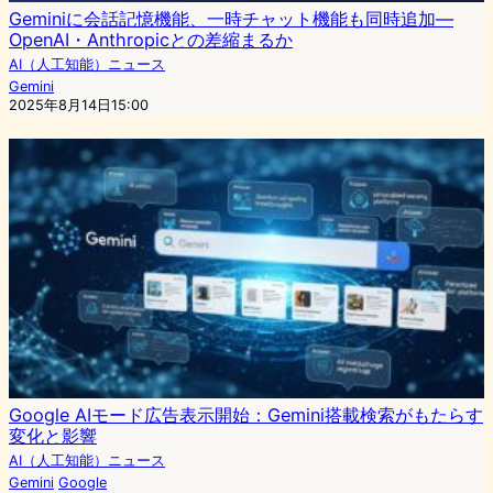
Geminiに会話記憶機能、一時チャット機能も同時追加—
OpenAI・Anthropicとの差縮まるか
AI（人工知能）ニュース
Gemini
2025年8月14日15:00
Google AIモード広告表示開始：Gemini搭載検索がもたらす
変化と影響
AI（人工知能）ニュース
Gemini
Google