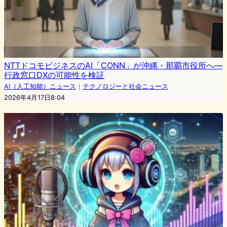
NTTドコモビジネスのAI「CONN」が沖縄・那覇市役所へ—
行政窓口DXの可能性を検証
AI（人工知能）ニュース
｜
テクノロジーと社会ニュース
2026年4月17日8:04