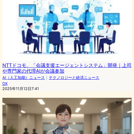
NTTドコモ、「会議支援エージェントシステム」開発｜上司
や専門家の代理AIが会議参加
AI（人工知能）ニュース
｜
テクノロジーと経済ニュース
DX
2025年11月12日7:41