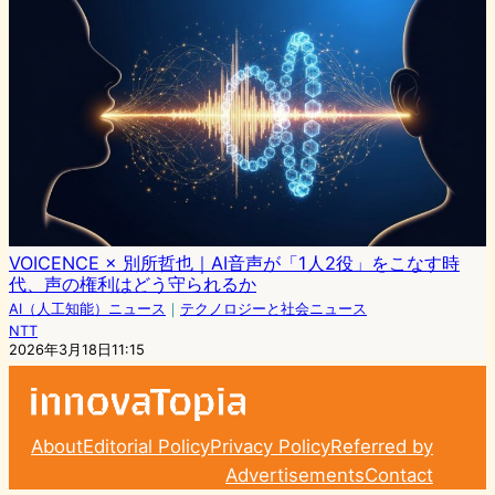
VOICENCE × 別所哲也｜AI音声が「1人2役」をこなす時
代、声の権利はどう守られるか
AI（人工知能）ニュース
｜
テクノロジーと社会ニュース
NTT
2026年3月18日11:15
About
Editorial Policy
Privacy Policy
Referred by
Advertisements
Contact