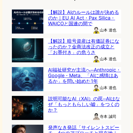
【解説】AIのルールは誰が決める
のか｜EU AI Act・Pax Silica・
WAICOと国連の間で
山本 達也
【解説】暗号資産は有価証券にな
ったのか？金商法改正の成立と
「お墨付き」の危うさ
山本 達也
AI福祉研究が主流へ─Anthropic・
Google・Meta、「AIに感情はあ
るか」を問い始めた1年
山本 達也
説明可能なAI（XAI）の罠─AIはな
ぜ「もっともらしい嘘」をつくの
か？
寺本 誠司
発声なき発話「サイレントスピー