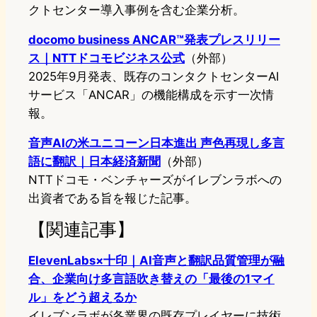
クトセンター導入事例を含む企業分析。
docomo business ANCAR™発表プレスリリー
ス｜NTTドコモビジネス公式
（外部）
2025年9月発表、既存のコンタクトセンターAI
サービス「ANCAR」の機能構成を示す一次情
報。
音声AIの米ユニコーン日本進出 声色再現し多言
語に翻訳｜日本経済新聞
（外部）
NTTドコモ・ベンチャーズがイレブンラボへの
出資者である旨を報じた記事。
【関連記事】
ElevenLabs×十印｜AI音声と翻訳品質管理が融
合、企業向け多言語吹き替えの「最後の1マイ
ル」をどう超えるか
イレブンラボが各業界の既存プレイヤーに技術