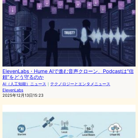
ElevenLabs・Hume AIで進む音声クローン、Podcastは“信
頼”をどう守るのか
AI（人工知能）ニュース
｜
テクノロジーとエンタメニュース
ElevenLabs
2025年12月13日15:23