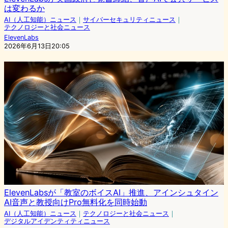
は変わるか
AI（人工知能）ニュース
｜
サイバーセキュリティニュース
｜
テクノロジーと社会ニュース
ElevenLabs
2026年6月13日20:05
ElevenLabsが「教室のボイスAI」推進、アインシュタイン
AI音声と教授向けPro無料化を同時始動
AI（人工知能）ニュース
｜
テクノロジーと社会ニュース
｜
デジタルアイデンティティニュース