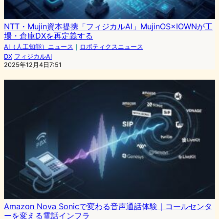
NTT・Mujin資本提携「フィジカルAI」MujinOS×IOWNが工
場・倉庫DXを再定義する
AI（人工知能）ニュース
｜
ロボティクスニュース
DX
フィジカルAI
2025年12月4日7:51
Amazon Nova Sonicで変わる音声通話体験｜コールセンタ
ーを変える電話インフラ