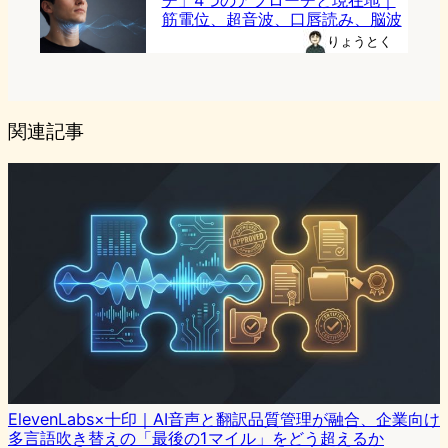
チ」4つのアプローチと現在地｜
筋電位、超音波、口唇読み、脳波
りょうとく
関連記事
ElevenLabs×十印｜AI音声と翻訳品質管理が融合、企業向け
多言語吹き替えの「最後の1マイル」をどう超えるか