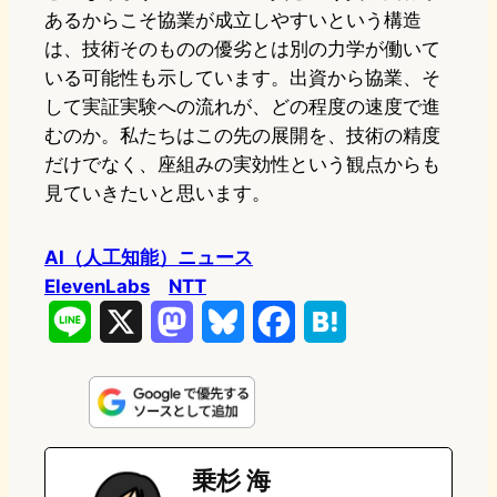
あるからこそ協業が成立しやすいという構造
は、技術そのものの優劣とは別の力学が働いて
いる可能性も示しています。出資から協業、そ
して実証実験への流れが、どの程度の速度で進
むのか。私たちはこの先の展開を、技術の精度
だけでなく、座組みの実効性という観点からも
見ていきたいと思います。
AI（人工知能）ニュース
ElevenLabs
NTT
L
X
M
B
F
H
i
a
l
a
a
n
s
u
c
t
e
t
e
e
e
乗杉 海
o
s
b
n