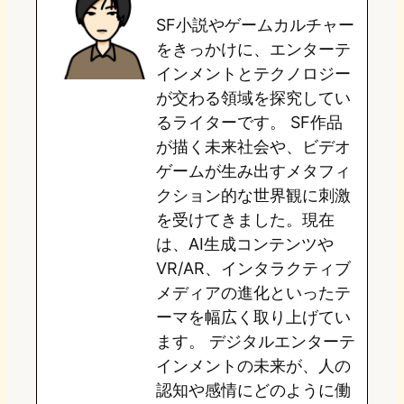
SF小説やゲームカルチャー
d
k
o
a
をきっかけに、エンターテ
o
y
o
インメントとテクノロジー
が交わる領域を探究してい
n
k
るライターです。 SF作品
が描く未来社会や、ビデオ
ゲームが生み出すメタフィ
クション的な世界観に刺激
を受けてきました。現在
は、AI生成コンテンツや
VR/AR、インタラクティブ
メディアの進化といったテ
ーマを幅広く取り上げてい
ます。 デジタルエンターテ
インメントの未来が、人の
認知や感情にどのように働