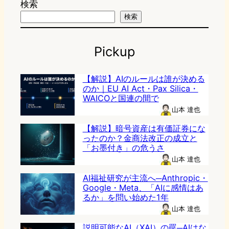
検索
検索
Pickup
【解説】AIのルールは誰が決める
のか｜EU AI Act・Pax Silica・
WAICOと国連の間で
山本 達也
【解説】暗号資産は有価証券にな
ったのか？金商法改正の成立と
「お墨付き」の危うさ
山本 達也
AI福祉研究が主流へ─Anthropic・
Google・Meta、「AIに感情はあ
るか」を問い始めた1年
山本 達也
説明可能なAI（XAI）の罠─AIはな