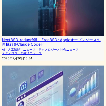
NextBSD-redux始動、FreeBSD×Appleオープンソースの
再挑戦をClaude Codeと
AI（人工知能）ニュース
｜
テクノロジーと社会ニュース
｜
テクノロジーと経済ニュース
2026年7月20日15:54