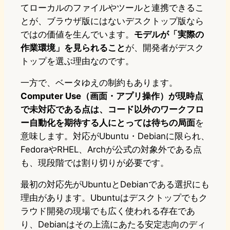
てローカルのファイルやツールと連携できるこ
とが、ブラウザ版にはないデスクトップ版なら
ではの価値を生んでいます。
モデルが「実際の
作業環境」を見られること
が、開発者がデスク
トップを選ぶ理由なのです。
一方で、ベータゆえの制約もあります。
Computer Use（画面・アプリ操作）が現時点
で未対応である点は、コード以外のワークフロ
ー自動化を期待する人にとっては待ちの局面
を
意味します。対応がUbuntu・Debianに限られ、
FedoraやRHEL、Archが公式の対象外である点
も、現段階では割り切りが必要です。
最初の対応先がUbuntuとDebianである選択にも
理由があります。Ubuntuはデスクトップでもク
ラウド開発の現場でも広く使われる存在であ
り、Debianはその上流にあたる安定志向のディ