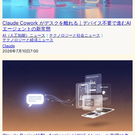
Claude Cowork がデスクを離れる｜デバイス不要で進むAI
エージェントの新常態
AI（人工知能）ニュース
｜
テクノロジーと社会ニュース
｜
テクノロジーと経済ニュース
Claude
2026年7月10日7:00