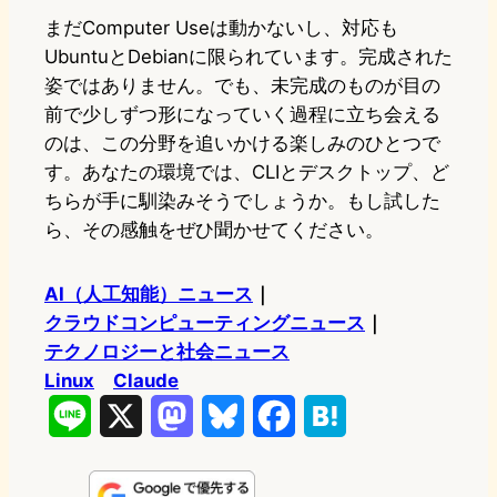
まだComputer Useは動かないし、対応も
UbuntuとDebianに限られています。完成された
姿ではありません。でも、未完成のものが目の
前で少しずつ形になっていく過程に立ち会える
のは、この分野を追いかける楽しみのひとつで
す。あなたの環境では、CLIとデスクトップ、ど
ちらが手に馴染みそうでしょうか。もし試した
ら、その感触をぜひ聞かせてください。
AI（人工知能）ニュース
｜
クラウドコンピューティングニュース
｜
テクノロジーと社会ニュース
Linux
Claude
L
X
M
B
F
H
i
a
l
a
a