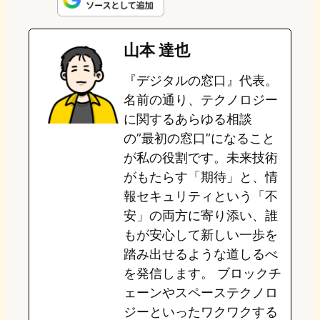
n
s
u
c
t
e
t
e
e
e
山本 達也
o
s
b
n
『デジタルの窓口』代表。
d
k
o
a
名前の通り、テクノロジー
o
y
o
に関するあらゆる相談
の”最初の窓口”になること
n
k
が私の役割です。未来技術
がもたらす「期待」と、情
報セキュリティという「不
安」の両方に寄り添い、誰
もが安心して新しい一歩を
踏み出せるような道しるべ
を発信します。 ブロックチ
ェーンやスペーステクノロ
ジーといったワクワクする