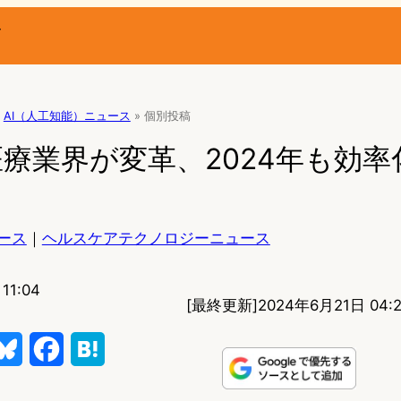
ー
AI（人工知能）ニュース
»
個別投稿
医療業界が変革、2024年も効
ース
｜
ヘルスケアテクノロジーニュース
11:04
[最終更新]
2024年6月21日 04:
B
F
H
l
a
a