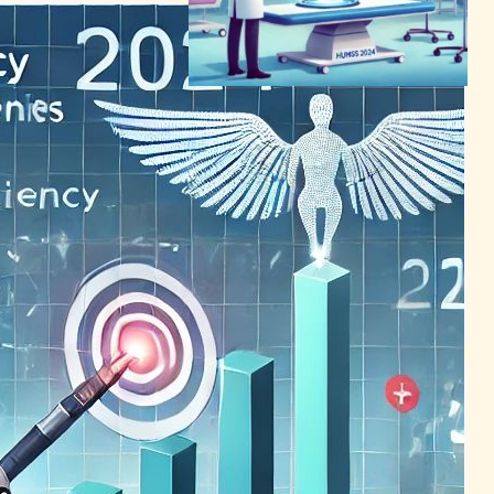
医師の負担軽減へAI活用、
HIMSS 2024で話題の技術が
医療現場を変革
ヘルスケアテクノロジーニュース
2024年3月17日0:58
AIが医療収益管理を変革、効
率化と安全性の向上に貢献
AI（人工知能）ニュース
2024年5月2日1:31
AI活用で医療収益サイクルが
変革、効率化と財務強化を実
現
ヘルスケアテクノロジーニュース
2024年3月11日10:03