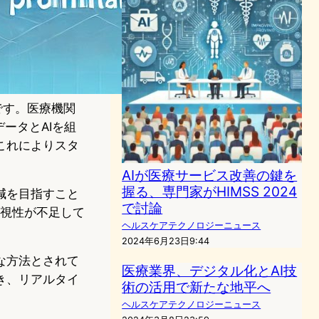
です。医療機関
ータとAIを組
これによりスタ
AIが医療サービス改善の鍵を
握る、専門家がHIMSS 2024
減を目指すこと
で討論
可視性が不足して
ヘルスケアテクノロジーニュース
2024年6月23日9:44
な方法とされて
医療業界、デジタル化とAI技
き、リアルタイ
術の活用で新たな地平へ
ヘルスケアテクノロジーニュース