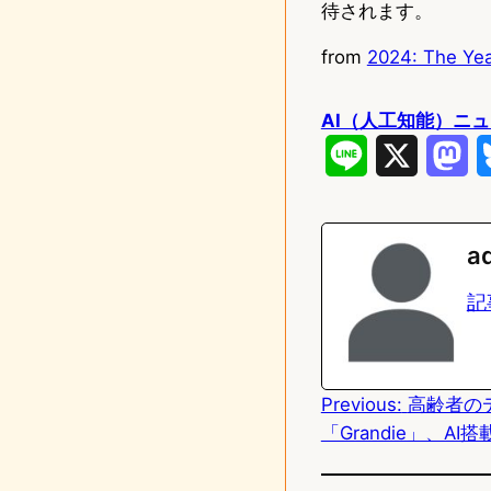
待されます。
from
2024: The Yea
AI（人工知能）ニ
L
X
M
i
a
n
s
a
e
t
記
o
d
Previous:
高齢者の
o
「Grandie」、A
n