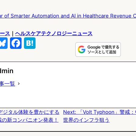
r of Smarter Automation and AI in Healthcare Revenue 
ュース
｜
ヘルスケアテクノロジーニュース
B
F
H
l
a
a
u
c
t
dmin
e
e
e
事一覧
s
b
n
k
o
a
デジタル体験を豊かにする
Next:
「Volt Typhoon」
y
o
I搭載の新コンパニオン発表！
世界のインフラ狙う
k