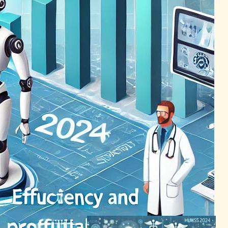
AI活用で医療業界が変革、効
率化と患者ケア向上を実現
AI（人工知能）ニュース
｜
ヘルスケアテクノロジーニュース
2024年1月26日10:25
AIとデータサイエンスの未来
が医療から都市生活までを変
革、2024年に向けた倫理的
課題も浮上
AI（人工知能）ニュース
｜
テクノロジーと社会ニュース
2023年12月30日0:40
AI活用で医療業界の収益向
上、収益漏れ防止への道開く
AI（人工知能）ニュース
2024年2月24日0:47