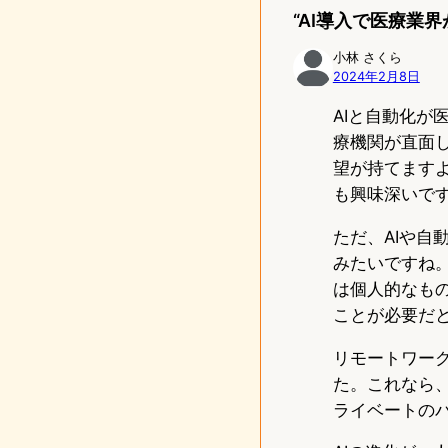
“AI導入で医療業
小林 さくら
2024年2月8日
AIと自動化
療機関が直面
望が持てます
も興味深いで
ただ、AIや
みたいですね
は個人的なも
ことが必要だ
リモートワー
た。これなら
ライベートの