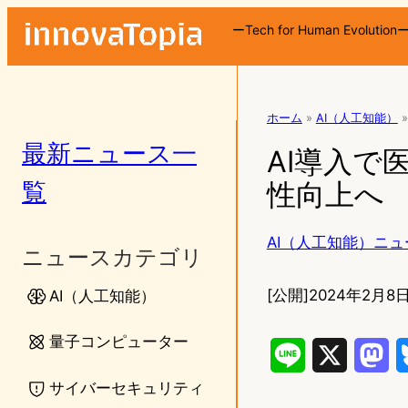
ーTech for Human Evolution
ホーム
»
AI（人工知能）
»
最新ニュース一
AI導入で
覧
性向上へ
AI（人工知能）ニュ
ニュースカテゴリ
[公開]
2024年2月8日
AI（人工知能）
量子コンピューター
L
X
M
サイバーセキュリティ
i
a