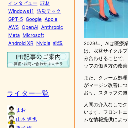
インタビュー
取材
Windows11
防災テック
GPT-5
Google
Apple
AWS
OpenAI
Anthropic
Meta
Microsoft
Android XR
Nvidia
総説
2023年、AIは医
は、収益サイクルプ
み合わせることで、
ッフの働き方の改善
また、クレーム処理
がマージン改善につ
ライター一覧
おり、スタッフの努
人間の介入なしでク
まお
います。フロントエ
山本 達也
ムな情報提供によっ