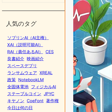
人気のタグ
ソブリンAI（AI主権）
XAI（説明可能AI）
RAI（責任あるAI）
CES
良書紹介
映画紹介
スペースデブリ
ランサムウェア
XREAL
政策
NotebookLM
全固体電池
フィジカルAI
ステーブルコイン
JPYC
キヤノン
CoeFont
著作権
今日は何の日