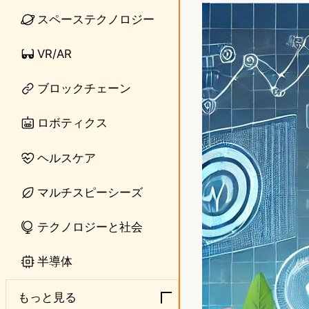
n
s
スペーステクノロジー
e
t
VR/AR
o
ブロックチェーン
d
o
ロボティクス
n
ヘルスケア
マルチスピーシーズ
テクノロジーと社会
半導体
もっと見る