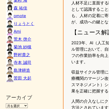
乗杉 海
人材不足に直面する
森 祐佳
として認識すること
も、人材の定着に寄
omote
が、成功への鍵とな
りょうとく
【ニュース解
Ami
荒木 啓介
2023年、AI（
菊池 紗槻
ル管理において、自
野村貴之
フの作業効率を向上
います。
寺本 誠司
島津耕造
収益サイクル管理に
苦田 大起
療機関のマージン改
スマネジメント）シ
果を正確に把握する
アーカイブ
人間の介入なしにク
方法とされています