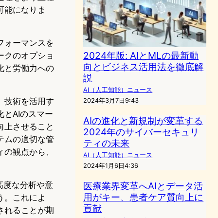
可能になりま
フォーマンスを
2024年版: AIとMLの最新動
ークのオプショ
向とビジネス活用法を徹底解
化と労働力への
説
AI（人工知能）ニュース
、技術を活用す
2024年3月7日9:43
とAIのスマー
AIの進化と新規制が変革する
向上させること
2024年のサイバーセキュリ
テムの適切な管
ティの未来
ィの観点から、
AI（人工知能）ニュース
2024年1月6日4:36
高度な分析や意
医療業界変革へAIとデータ活
用がキー、患者ケア質向上に
う。これによ
貢献
されることが期