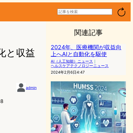
検
索
関連記事
2024年、医療機関が収益向
率化と収益
上へAIと自動化を駆使
AI（人工知能）ニュース
｜
ヘルスケアテクノロジーニュース
2024年2月6日4:47
admin
28