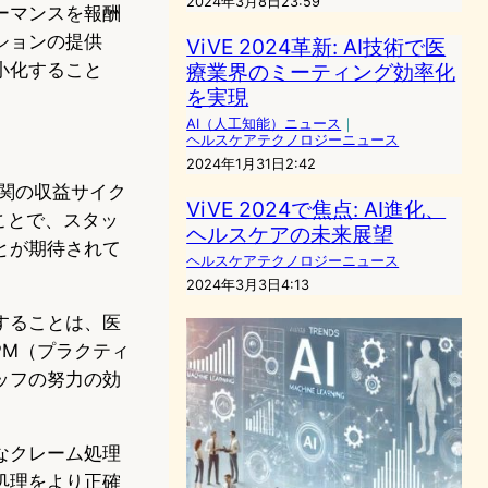
2024年3月8日23:59
ーマンスを報酬
ションの提供
ViVE 2024革新: AI技術で医
小化すること
療業界のミーティング効率化
を実現
AI（人工知能）ニュース
｜
ヘルスケアテクノロジーニュース
2024年1月31日2:42
機関の収益サイク
ViVE 2024で焦点: AI進化、
ことで、スタッ
ヘルスケアの未来展望
とが期待されて
ヘルスケアテクノロジーニュース
2024年3月3日4:13
することは、医
PM（プラクティ
ッフの努力の効
なクレーム処理
処理をより正確