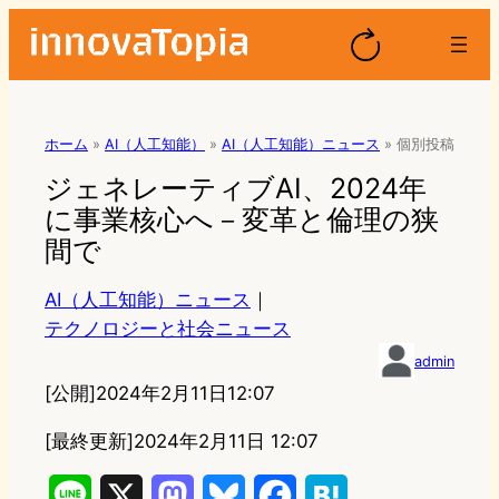
ホーム
»
AI（人工知能）
»
AI（人工知能）ニュース
»
個別投稿
ジェネレーティブAI、2024年
に事業核心へ－変革と倫理の狭
間で
AI（人工知能）ニュース
｜
テクノロジーと社会ニュース
admin
[公開]
2024年2月11日12:07
[最終更新]
2024年2月11日 12:07
L
X
M
B
F
H