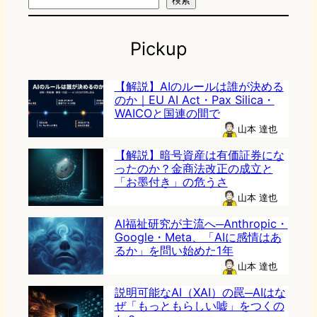
検索
Pickup
【解説】AIのルールは誰が決める
のか｜EU AI Act・Pax Silica・
WAICOと国連の間で
山本 達也
【解説】暗号資産は有価証券にな
ったのか？金商法改正の成立と
「お墨付き」の危うさ
山本 達也
AI福祉研究が主流へ─Anthropic・
Google・Meta、「AIに感情はあ
るか」を問い始めた1年
山本 達也
説明可能なAI（XAI）の罠─AIはな
ぜ「もっともらしい嘘」をつくの