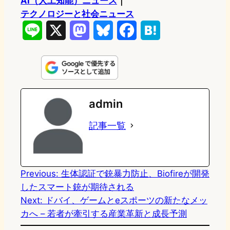
AI（人工知能）ニュース
｜
テクノロジーと社会ニュース
L
X
M
B
F
H
i
a
l
a
a
n
s
u
c
t
e
t
e
e
e
admin
o
s
b
n
記事一覧
d
k
o
a
o
y
o
n
k
Previous:
生体認証で銃暴力防止、Biofireが開発
したスマート銃が期待される
Next:
ドバイ、ゲームとeスポーツの新たなメッ
カへ – 若者が牽引する産業革新と成長予測