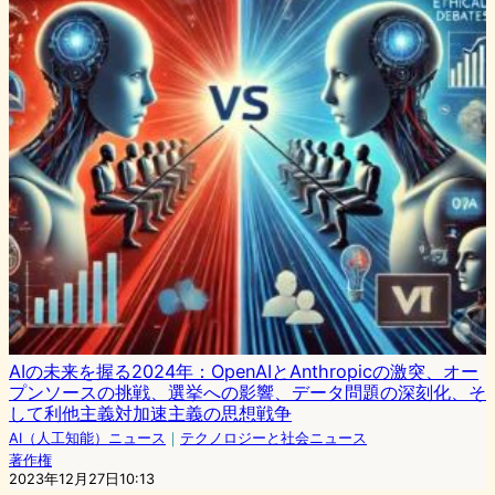
AIの未来を握る2024年：OpenAIとAnthropicの激突、オー
プンソースの挑戦、選挙への影響、データ問題の深刻化、そ
して利他主義対加速主義の思想戦争
AI（人工知能）ニュース
｜
テクノロジーと社会ニュース
著作権
2023年12月27日10:13