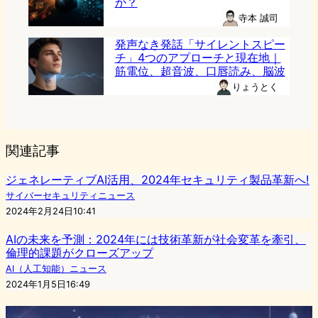
か？
寺本 誠司
発声なき発話「サイレントスピー
チ」4つのアプローチと現在地｜
筋電位、超音波、口唇読み、脳波
りょうとく
関連記事
ジェネレーティブAI活用、2024年セキュリティ製品革新へ!
サイバーセキュリティニュース
2024年2月24日10:41
AIの未来を予測：2024年には技術革新が社会変革を牽引、
倫理的課題がクローズアップ
AI（人工知能）ニュース
2024年1月5日16:49