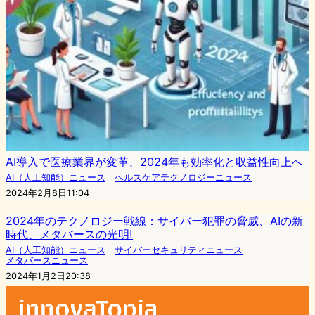
AI導入で医療業界が変革、2024年も効率化と収益性向上へ
AI（人工知能）ニュース
｜
ヘルスケアテクノロジーニュース
2024年2月8日11:04
2024年のテクノロジー戦線：サイバー犯罪の脅威、AIの新
時代、メタバースの光明!
AI（人工知能）ニュース
｜
サイバーセキュリティニュース
｜
メタバースニュース
2024年1月2日20:38