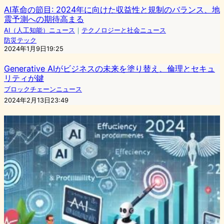
AI革命の節目: 2024年に向けた収益性と規制のバランス、地
震予測への期待高まる
AI（人工知能）ニュース
｜
テクノロジーと社会ニュース
防災テック
2024年1月9日19:25
Generative AIがビジネスの未来を塗り替え、倫理とセキュ
リティが鍵
ブロックチェーンニュース
2024年2月13日23:49