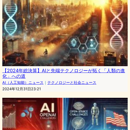
【2024年総決算】AIと先端テクノロジーが拓く「人類の進
化」への道
AI（人工知能）ニュース
｜
テクノロジーと社会ニュース
2024年12月31日23:21