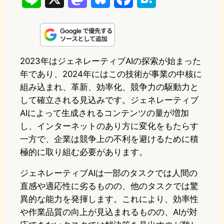
i
a
l
a
a
n
s
u
c
t
e
t
e
e
e
2023年はジェネレーティブAIの探索が始まった
年であり、2024年にはこの技術が事業の中核に
o
s
b
n
組み込まれ、革新、効率化、競争力の駆動力と
d
k
o
a
して確立される見込みです。ジェネレーティブ
o
y
o
AIによって生成されるコンテンツの量が増加
し、インターネットのあり方に変化をもたらす
n
k
一方で、企業は競争上の不利を避けるために積
極的に取り組む必要があります。
ジェネレーティブAIは一部のタスクでは人間の
直感や適応性に劣るものの、他のタスクでは驚
異的な能力を発揮します。これにより、効率性
や作業品質の向上が見込まれるものの、AIが対