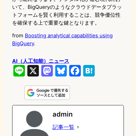
いて、BigQueryのようなクラウドデータプラッ
トフォームを賢く利用することは、競争優位性
を確保する上で重要な鍵となります。
from
Boosting analytical capabilities using
BigQuery
.
AI（人工知能）ニュース
L
X
M
B
F
H
i
a
l
a
a
n
s
u
c
t
e
t
e
e
e
admin
o
s
b
n
記事一覧
d
k
o
a