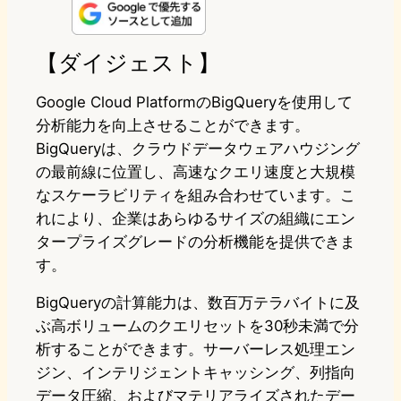
n
s
u
c
t
e
t
e
e
e
【ダイジェスト】
o
s
b
n
Google Cloud PlatformのBigQueryを使用して
d
k
o
a
分析能力を向上させることができます。
BigQueryは、クラウドデータウェアハウジング
o
y
o
の最前線に位置し、高速なクエリ速度と大規模
n
k
なスケーラビリティを組み合わせています。こ
れにより、企業はあらゆるサイズの組織にエン
タープライズグレードの分析機能を提供できま
す。
BigQueryの計算能力は、数百万テラバイトに及
ぶ高ボリュームのクエリセットを30秒未満で分
析することができます。サーバーレス処理エン
ジン、インテリジェントキャッシング、列指向
データ圧縮、およびマテリアライズされたデー