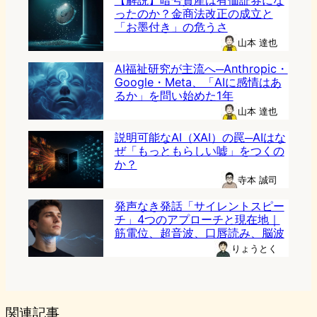
【解説】暗号資産は有価証券にな
ったのか？金商法改正の成立と
「お墨付き」の危うさ
山本 達也
AI福祉研究が主流へ─Anthropic・
Google・Meta、「AIに感情はあ
るか」を問い始めた1年
山本 達也
説明可能なAI（XAI）の罠─AIはな
ぜ「もっともらしい嘘」をつくの
か？
寺本 誠司
発声なき発話「サイレントスピー
チ」4つのアプローチと現在地｜
筋電位、超音波、口唇読み、脳波
りょうとく
関連記事