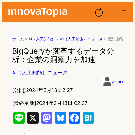
ホーム
»
AI（人工知能）
»
AI（人工知能）ニュース
»
個別投稿
BigQueryが変革するデータ分
析：企業の洞察力を加速
AI（人工知能）ニュース
admin
[公開]
2024年2月13日2:27
[最終更新]
2024年2月13日 02:27
L
X
M
B
F
H
i
a
l
a
a