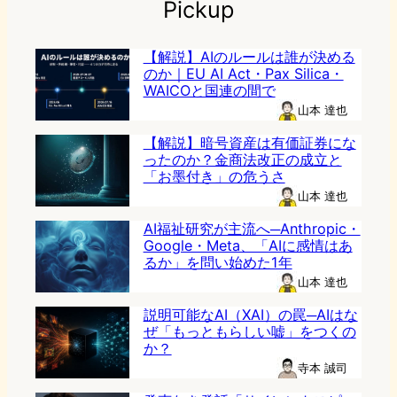
Pickup
【解説】AIのルールは誰が決める
のか｜EU AI Act・Pax Silica・
WAICOと国連の間で
山本 達也
【解説】暗号資産は有価証券にな
ったのか？金商法改正の成立と
「お墨付き」の危うさ
山本 達也
AI福祉研究が主流へ─Anthropic・
Google・Meta、「AIに感情はあ
るか」を問い始めた1年
山本 達也
説明可能なAI（XAI）の罠─AIはな
ぜ「もっともらしい嘘」をつくの
か？
寺本 誠司