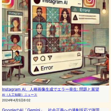
Instagram AI、人種画像生成でエラー発生: 問題と展望
AI（人工知能）ニュース
2024年4月5日6:02
GoogleのAI「Gemini」、社会正義への過剰反応で謝罪