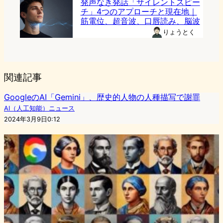
発声なき発話「サイレントスピー
チ」4つのアプローチと現在地｜
筋電位、超音波、口唇読み、脳波
りょうとく
関連記事
GoogleのAI「Gemini」、歴史的人物の人種描写で謝罪
AI（人工知能）ニュース
2024年3月9日0:12