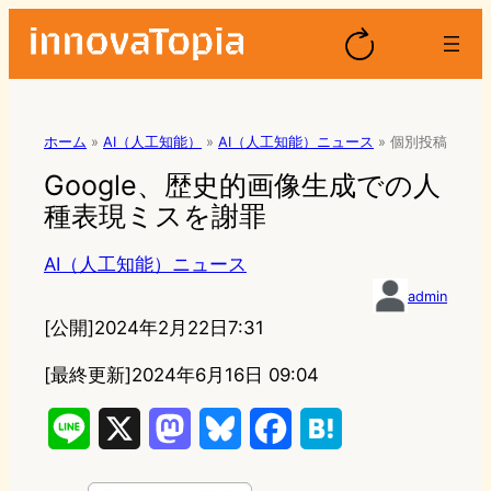
ホーム
»
AI（人工知能）
»
AI（人工知能）ニュース
»
個別投稿
Google、歴史的画像生成での人
種表現ミスを謝罪
AI（人工知能）ニュース
admin
[公開]
2024年2月22日7:31
[最終更新]
2024年6月16日 09:04
L
X
M
B
F
H
i
a
l
a
a