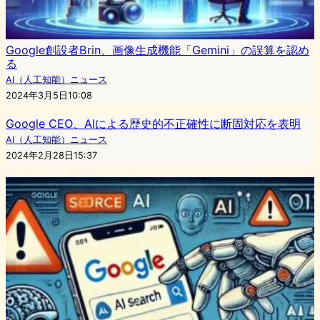
Google創設者Brin、画像生成機能「Gemini」の誤算を認め
る
AI（人工知能）ニュース
2024年3月5日10:08
Google CEO、AIによる歴史的不正確性に断固対応を表明
AI（人工知能）ニュース
2024年2月28日15:37