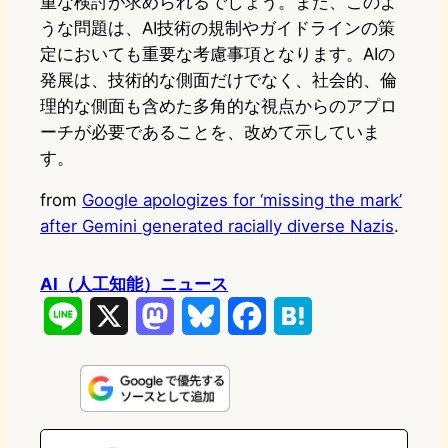
重な検討が求められるでしょう。また、このよ
うな問題は、AI技術の規制やガイドラインの策
定においても重要な考慮事項となります。AIの
発展は、技術的な側面だけでなく、社会的、倫
理的な側面も含めた多角的な視点からのアプロ
ーチが必要であることを、改めて示していま
す。
from
Google apologizes for ‘missing the mark’
after Gemini generated racially diverse Nazis
.
AI（人工知能）ニュース
L
X
M
B
F
H
i
a
l
a
a
n
s
u
c
t
e
t
e
e
e