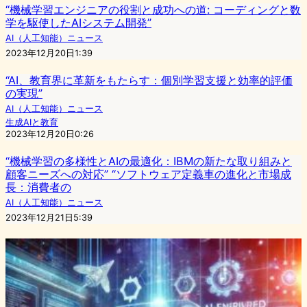
“機械学習エンジニアの役割と成功への道: コーディングと数
学を駆使したAIシステム開発”
AI（人工知能）ニュース
2023年12月20日1:39
“AI、教育界に革新をもたらす：個別学習支援と効率的評価
の実現”
AI（人工知能）ニュース
生成AIと教育
2023年12月20日0:26
“機械学習の多様性とAIの最適化：IBMの新たな取り組みと
顧客ニーズへの対応” “ソフトウェア定義車の進化と市場成
長：消費者の
AI（人工知能）ニュース
2023年12月21日5:39