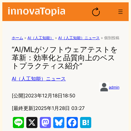
ホーム
»
AI（人工知能）
»
AI（人工知能）ニュース
»
個別投稿
“AI/MLがソフトウェアテストを
革新：効率化と品質向上のベス
トプラクティス紹介”
AI（人工知能）ニュース
admin
[公開]
2023年12月18日18:50
[最終更新]
2025年1月28日 03:27
L
X
M
B
F
H