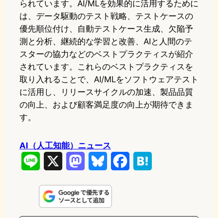
られています。AI/MLを効果的に活用するために
は、データ駆動のテスト戦略、テストケースの
優先順位付け、自動テストケース生成、欠陥予
測と分析、継続的な学習と改善、AIと人間のテ
スターの協力などのベストプラクティスが紹介
されています。これらのベストプラクティスを
取り入れることで、AI/MLをソフトウェアテスト
に活用し、リリースサイクルの加速、製品品質
の向上、および顧客満足度の向上が期待できま
す。
AI（人工知能）ニュース
L
X
M
B
F
H
i
a
l
a
a
n
s
u
c
t
e
t
e
e
e