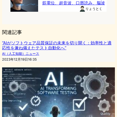
筋電位、超音波、口唇読み、脳波
りょうとく
関連記事
“AIがソフトウェア品質保証の未来を切り開く：効率性と適
応性を兼ね備えたテスト自動化へ”
AI（人工知能）ニュース
2023年12月19日16:35