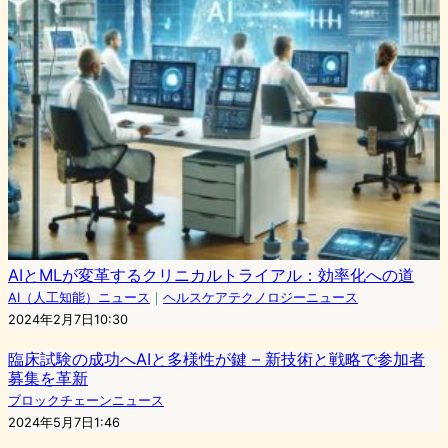
AIとMLが変革するクリニカルトライアル：効率化への道
AI（人工知能）ニュース
｜
ヘルスケアテクノロジーニュース
2024年2月7日10:30
臨床試験の成功へAIと多様性が鍵 – 新技術と戦略で参加者
募集を革新
ブロックチェーンニュース
2024年5月7日1:46