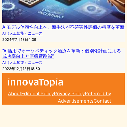
AIモデル信頼性向上へ、新手法が不確実性評価の精度を革新
AI（人工知能）ニュース
2024年7月18日4:39
“AI活用でオーソペディック治療を革新：個別化計画による
成功率向上と医療費削減”
AI（人工知能）ニュース
2023年12月18日18:50
About
Editorial Policy
Privacy Policy
Referred by
Advertisements
Contact