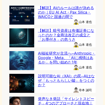
【解説】AIのルールは誰が決める
のか｜EU AI Act・Pax Silica・
WAICOと国連の間で
山本 達也
【解説】暗号資産は有価証券にな
ったのか？金商法改正の成立と
「お墨付き」の危うさ
山本 達也
AI福祉研究が主流へ─Anthropic・
Google・Meta、「AIに感情はあ
るか」を問い始めた1年
山本 達也
説明可能なAI（XAI）の罠─AIはな
ぜ「もっともらしい嘘」をつくの
か？
寺本 誠司
発声なき発話「サイレントスピー
チ」4つのアプローチと現在地｜