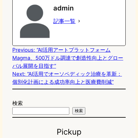
admin
o
s
b
n
記事一覧
d
k
o
a
o
y
o
n
k
Previous:
“AI活用アートプラットフォーム
Magma、500万ドル調達で創造性向上とグロー
バル展開を目指す”
Next:
“AI活用でオーソペディック治療を革新：
個別化計画による成功率向上と医療費削減”
検索
検索
Pickup