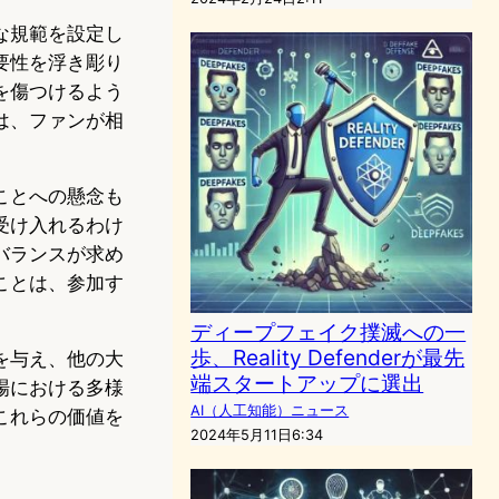
な規範を設定し
要性を浮き彫り
を傷つけるよう
は、ファンが相
ことへの懸念も
受け入れるわけ
バランスが求め
ことは、参加す
ディープフェイク撲滅への一
歩、Reality Defenderが最先
を与え、他の大
端スタートアップに選出
場における多様
AI（人工知能）ニュース
これらの価値を
2024年5月11日6:34
。