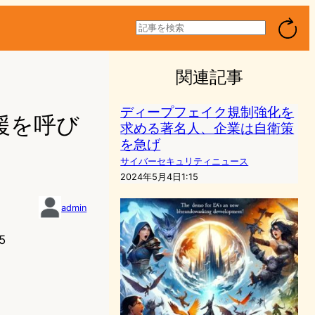
検
索
関連記事
ディープフェイク規制強化を
援を呼び
求める著名人、企業は自衛策
を急げ
サイバーセキュリティニュース
2024年5月4日1:15
admin
5