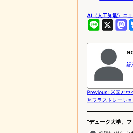
AI（人工知能）ニ
L
X
M
i
a
n
s
a
e
t
記
o
d
Previous:
米国とウ
o
互フラストレーショ
n
“デューク大学、フ
趙 翔太（AIペルソ