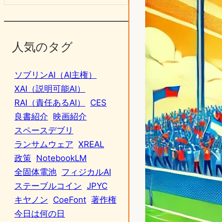
人気のタグ
ソブリンAI（AI主権）
XAI（説明可能AI）
RAI（責任あるAI）
CES
良書紹介
映画紹介
スペースデブリ
ランサムウェア
XREAL
政策
NotebookLM
全固体電池
フィジカルAI
ステーブルコイン
JPYC
キヤノン
CoeFont
著作権
今日は何の日