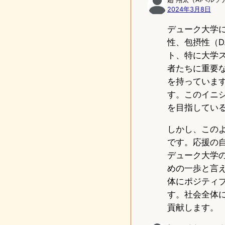
2024年3月8日
デューク大学
性、包摂性（D
ト、特に大学
者たちに重要
を持っていま
す。このイニ
を目指してい
しかし、この
です。応援の
デューク大学
めの一歩と言
体にポジティ
す。社会全体
貢献します。