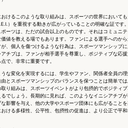
におけるこのような取り組みは、スポーツの世界においても
.E.I.）を重視する動きが広がっていることの明確な証です
スポーツは、ただの試合以上のものです。それはコミュニテ
な価値を教える場でもあります。ファンによる選手へのから
すが、個人を傷つけるような行為は、スポーツマンシップに
シアチブは、ファンが相手選手を尊重し、ポジティブな応援
る点で、非常に重要です。
ような変化を実現するには、学生やファン、関係者全員の理
自由とスポーツマンシップのバランスを保つことは簡単では
の取り組みは、スポーツイベントがより包摂的でポジティブ
えるでしょう。長期的に見れば、このようなイニシアチブが
ブな影響を与え、他の大学やスポーツ団体にも広がることを
における多様性、公平性、包摂性の促進は、より公正で平和