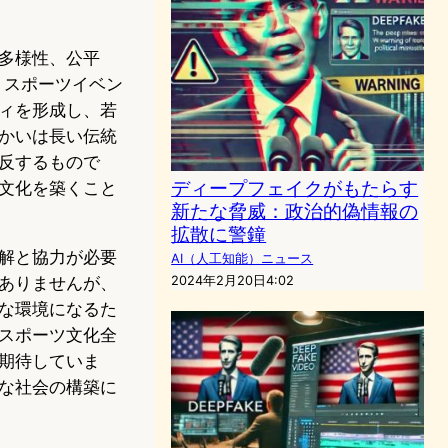
多様性、公平
。スポーツイベン
ィを形成し、若
かいは長い伝統
反するもので
ディープフェイクがもたらす
文化を築くこと
新たな脅威：政治的偽情報の
拡散に警鐘
解と協力が必要
AI（人工知能）ニュース
ありませんが、
2024年2月20日4:02
な環境になるた
スポーツ文化全
期待していま
な社会の構築に