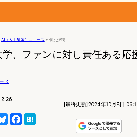
ー
AI（人工知能）ニュース
»
個別投稿
大学、ファンに対し責任ある応
ース
2:26
[最終更新]
2024年10月8日 06:1
B
F
H
l
a
a