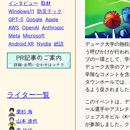
インタビュー
取材
Windows11
防災テック
GPT-5
Google
Apple
AWS
OpenAI
Anthropic
Meta
Microsoft
Android XR
Nvidia
総説
デューク大学の熱狂
う呼びかけが行われ
ブの一環として、学
デューク大学のファ
辛辣なコメントを含
タウンホールでは、
るよう促されました
ライター一覧
このイベントは、デュ
ール選手やアスレチ
乗杉 海
ジェフスキビル（K-
山本 達也
が参加しました。ク