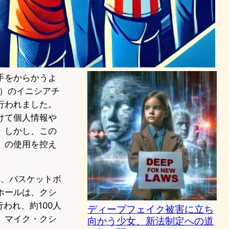
データサイエンスがディープ
フェイクの検出と倫理的対応
の先駆者に！
AI（人工知能）ニュース
2024年1月12日4:35
手をからかうよ
.）のイニシアチ
行われました。
けて個人情報や
。しかし、この
）の使用を控え
られ、バスケットボ
ホールは、クシ
われ、約100人
ディープフェイク被害に立ち
、マイク・クシ
向かう少女、新法制定への道