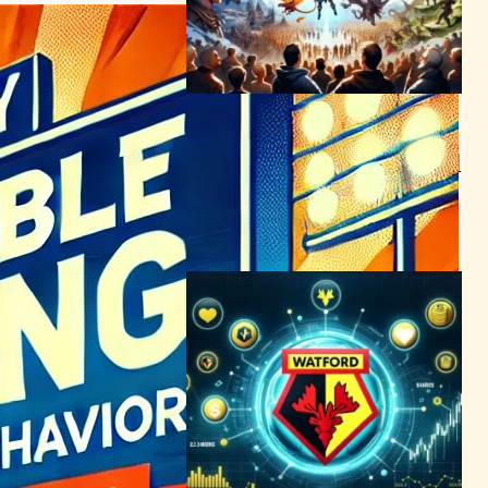
「Dragon Age: The
Veilguard」驚異のデモでフ
ァンを魅了、EAが新境地を開
拓
テクノロジーとエンタメニュース
2024年6月12日4:12