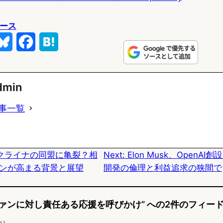
ュース
B
F
H
l
a
a
u
c
t
dmin
e
e
e
事一覧
s
b
n
k
o
a
クライナの同盟に亀裂？相
Next:
Elon Musk、OpenAI
y
o
ンが高まる背景と展望
開発の倫理と利益追求の狭間で
k
ァンに対し責任ある応援を呼びかけ” への2件のフィー
ナ）