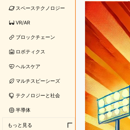
n
s
スペーステクノロジー
e
t
VR/AR
o
ブロックチェーン
d
o
ロボティクス
n
ヘルスケア
マルチスピーシーズ
テクノロジーと社会
半導体
もっと見る