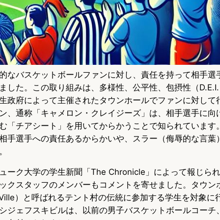
的なバスケットボールファンに対し、責任を持って相手選
ました。この取り組みは、多様性、公平性、包摂性（D.E.I
生政府によって主催されたタウンホールでファンに対して
ン、通称「キャメロン・クレイジーズ」は、相手選手に向
む「チアシート」を用いてからかうことで知られています
相手選手への責任あるからかいや、スラー（侮辱的な言葉
。
ーク大学の学生新聞「The Chronicle」によって報じ
ックスタッフのメンバーもコメントを寄せました。タウン
Ville）と呼ばれるテント村の伝統に参加する学生を対象に行
シジェフスキビルは、以前の男子バスケットボールコーチ