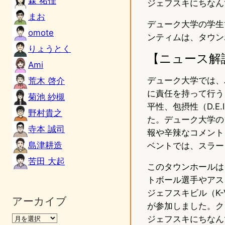
森 祐佳
ジェフスキにちなん
まお
デューク大学の学生
omote
ンティムは、タウン
りょうとく
【ニュース解
Ami
デューク大学では、
荒木 啓介
に責任を持って行う
菊池 紗槻
平性、包摂性（D.
野村貴之
た。デューク大学の
寺本 誠司
報や辛辣なコメント
島津耕造
ベントでは、スラー
苦田 大起
このタウンホールは、
トボール選手やアス
ジェフスキビル（K-
アーカイブ
が参加しました。ク
ジェフスキにちなん