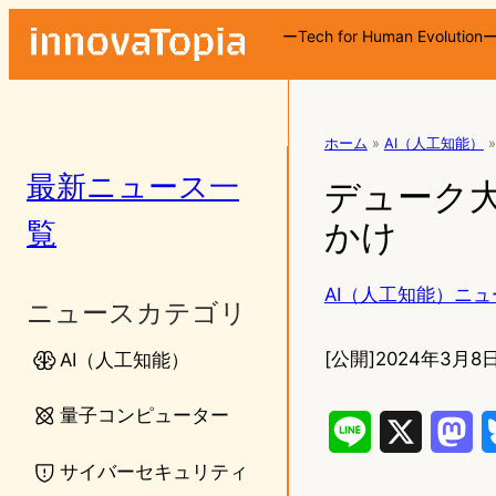
ーTech for Human Evolution
ホーム
»
AI（人工知能）
»
最新ニュース一
デューク
覧
かけ
AI（人工知能）ニュ
ニュースカテゴリ
[公開]
2024年3月8日
AI（人工知能）
量子コンピューター
L
X
M
サイバーセキュリティ
i
a