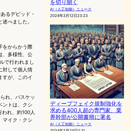
を切り開く
AI（人工知能）ニュース
であるデビッド・
2024年3月12日23:23
と述べました。
手をからかう際
は、多様性、公
ールで行われまし
に対して個人情
ますが、このイ
報じられ、バスケッ
ディープフェイク規制強化を
ベントは、クシ
求める400人超の専門家、業
われ、約100人
界幹部が公開書簡に署名
、マイク・クシ
AI（人工知能）ニュース
2024年2月24日2:11