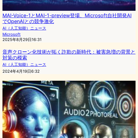
MAI-Voice-1とMAI-1-preview登場、Microsoft自社開発AI
でOpenAIとの競争激化
AI（人工知能）ニュース
Microsoft
2025年8月29日16:31
音声クローン化技術が拓く詐欺の新時代：被害急増の背景と
対策の模索
AI（人工知能）ニュース
2024年4月19日6:32