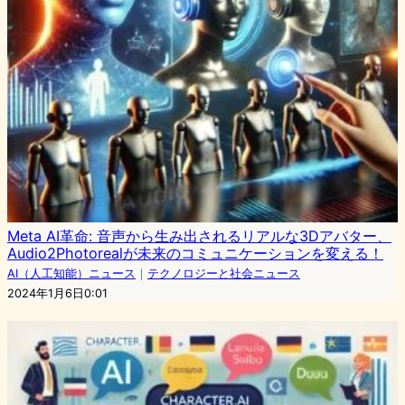
Meta AI革命: 音声から生み出されるリアルな3Dアバター、
Audio2Photorealが未来のコミュニケーションを変える！
AI（人工知能）ニュース
｜
テクノロジーと社会ニュース
2024年1月6日0:01