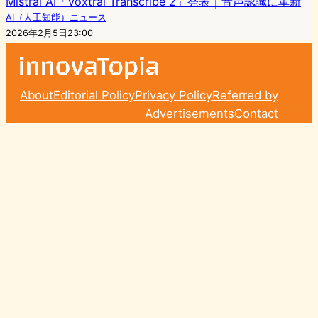
Mistral AI「Voxtral Transcribe 2」発表｜音声認識に革新
AI（人工知能）ニュース
2026年2月5日23:00
About
Editorial Policy
Privacy Policy
Referred by
Advertisements
Contact