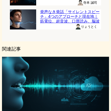
寺本 誠司
発声なき発話「サイレントスピー
チ」4つのアプローチと現在地｜
筋電位、超音波、口唇読み、脳波
りょうとく
関連記事