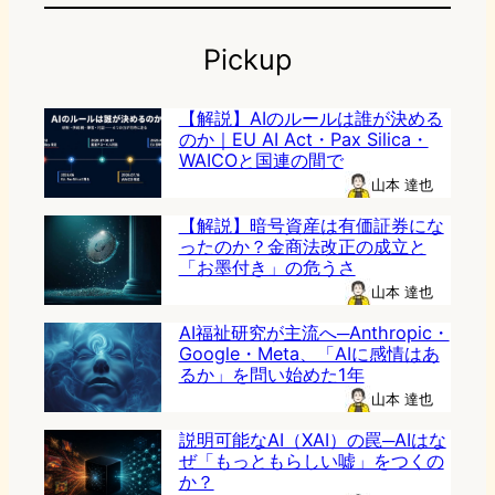
Pickup
【解説】AIのルールは誰が決める
のか｜EU AI Act・Pax Silica・
WAICOと国連の間で
山本 達也
【解説】暗号資産は有価証券にな
ったのか？金商法改正の成立と
「お墨付き」の危うさ
山本 達也
AI福祉研究が主流へ─Anthropic・
Google・Meta、「AIに感情はあ
るか」を問い始めた1年
山本 達也
説明可能なAI（XAI）の罠─AIはな
ぜ「もっともらしい嘘」をつくの
か？