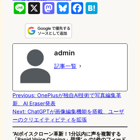
L
X
M
B
F
H
i
a
l
a
a
n
s
u
c
t
e
t
e
e
e
admin
o
s
b
n
記事一覧
d
k
o
a
o
y
o
n
k
Previous:
OnePlusが独自AI技術で写真編集革
新、AI Eraser発表
Next:
ChatGPTが画像編集機能を搭載、ユーザ
ーのクリエイティビティを拡張
“AIボイスクローン革新！1分以内に声を複製する
「Rapid Voice Cloning」登場” への1件のフィード