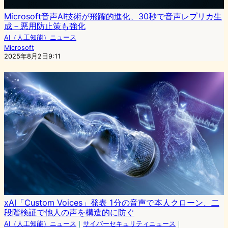
Microsoft音声AI技術が飛躍的進化、30秒で音声レプリカ生
成－悪用防止策も強化
AI（人工知能）ニュース
Microsoft
2025年8月2日9:11
xAI「Custom Voices」発表 1分の音声で本人クローン、二
段階検証で他人の声を構造的に防ぐ
AI（人工知能）ニュース
｜
サイバーセキュリティニュース
｜