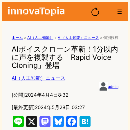
ホーム
»
AI（人工知能）
»
AI（人工知能）ニュース
»
個別投稿
AIボイスクローン革新！1分以内
に声を複製する「Rapid Voice
Cloning」登場
AI（人工知能）ニュース
admin
[公開]
2024年4月4日8:32
[最終更新]
2024年5月28日 03:27
L
X
M
B
F
H