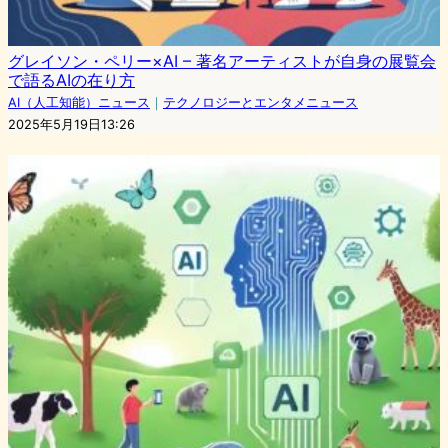
グレイソン・ペリー×AI – 著名アーティストが自身の展覧会
で語るAIの在り方
AI（人工知能）ニュース
｜
テクノロジーとエンタメニュース
2025年5月19日13:26