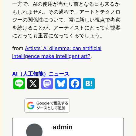
一方で、AIの使用が当たり前となる日も来るか
もしれません。その過程で、アートとテクノロ
ジーの関係性について、常に新しい視点で考察
を続けることが、アーティストにとっても観客
にとっても重要になってくるでしょう。
from
Artists’ AI dilemma: can artificial
intelligence make intelligent art?
.
AI（人工知能）ニュース
L
X
M
B
F
H
i
a
l
a
a
n
s
u
c
t
e
t
e
e
e
admin
o
s
b
n