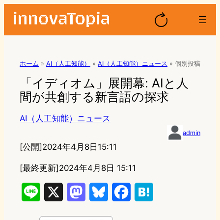
ホーム
»
AI（人工知能）
»
AI（人工知能）ニュース
»
個別投稿
「イディオム」展開幕: AIと人
間が共創する新言語の探求
AI（人工知能）ニュース
admin
[公開]
2024年4月8日15:11
[最終更新]
2024年4月8日 15:11
L
X
M
B
F
H
i
a
l
a
a