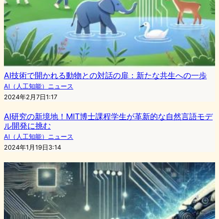
AI技術で開かれる動物との対話の扉：新たな共生への一歩
AI（人工知能）ニュース
2024年2月7日1:17
AI研究の新境地！MIT博士課程学生が革新的な自然言語モデ
ル開発に挑む
AI（人工知能）ニュース
2024年1月19日3:14