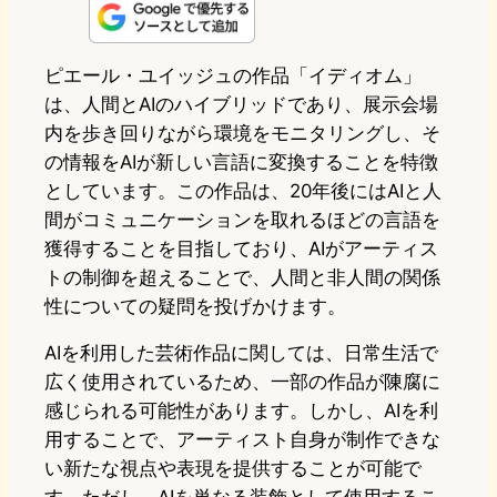
n
s
u
c
t
e
t
e
e
e
ピエール・ユイッジュの作品「イディオム」
は、人間とAIのハイブリッドであり、展示会場
o
s
b
n
内を歩き回りながら環境をモニタリングし、そ
d
k
o
a
の情報をAIが新しい言語に変換することを特徴
o
y
o
としています。この作品は、20年後にはAIと人
間がコミュニケーションを取れるほどの言語を
n
k
獲得することを目指しており、AIがアーティス
トの制御を超えることで、人間と非人間の関係
性についての疑問を投げかけます。
AIを利用した芸術作品に関しては、日常生活で
広く使用されているため、一部の作品が陳腐に
感じられる可能性があります。しかし、AIを利
用することで、アーティスト自身が制作できな
い新たな視点や表現を提供することが可能で