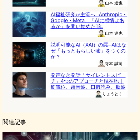
山本 達也
AI福祉研究が主流へ─Anthropic・
Google・Meta、「AIに感情はあ
るか」を問い始めた1年
山本 達也
説明可能なAI（XAI）の罠─AIはな
ぜ「もっともらしい嘘」をつくの
か？
寺本 誠司
発声なき発話「サイレントスピー
チ」4つのアプローチと現在地｜
筋電位、超音波、口唇読み、脳波
りょうとく
関連記事