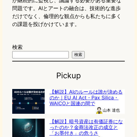
が継続的に監視し、議論する必要がある重要な
問題です。AIとアートの融合は、技術的な進歩
だけでなく、倫理的な観点からも私たちに多く
の課題を投げかけています。
検索
検索
Pickup
【解説】AIのルールは誰が決める
のか｜EU AI Act・Pax Silica・
WAICOと国連の間で
山本 達也
【解説】暗号資産は有価証券にな
ったのか？金商法改正の成立と
「お墨付き」の危うさ