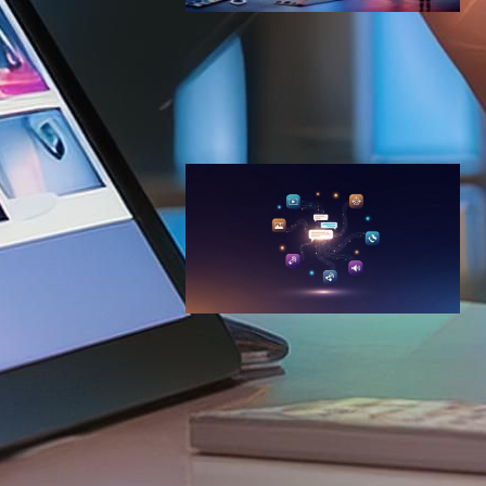
Googleの「Imagen 3」開
発、テキストから高品質画像
生成への飛躍
AI（人工知能）ニュース
2024年5月15日5:43
Adobe、Firefly AI Assistant
を発表—Photoshop・
Premiere横断の「クリエイテ
ィブエージェント」時代へ
AI（人工知能）ニュース
2026年4月17日8:40