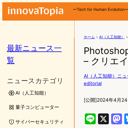
ーTech for Human Evolution
ホーム
»
AI（人工知能）
»
最新ニュース一
Photosh
覧
– クリエ
AI（人工知能）ニュ
ニュースカテゴリ
editorial
AI（人工知能）
[公開]
2024年4月24日
量子コンピューター
L
X
M
サイバーセキュリティ