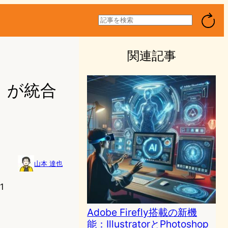
検
索
関連記事
 3」が統合
山本 達也
1
Adobe Firefly搭載の新機
能：IllustratorとPhotoshop