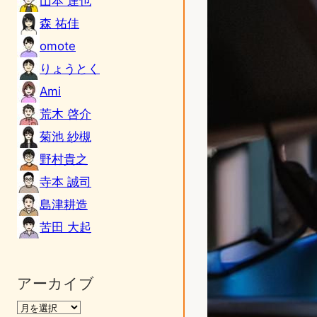
山本 達也
森 祐佳
omote
りょうとく
Ami
荒木 啓介
菊池 紗槻
野村貴之
寺本 誠司
島津耕造
苦田 大起
アーカイブ