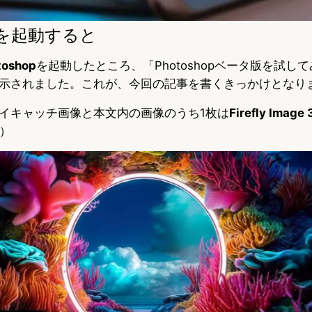
opを起動すると
toshop
を起動したところ、「Photoshopベータ版を試し
示されました。これが、今回の記事を書くきっかけとなり
イキャッチ画像と本文内の画像のうち1枚は
Firefly Image 
u）