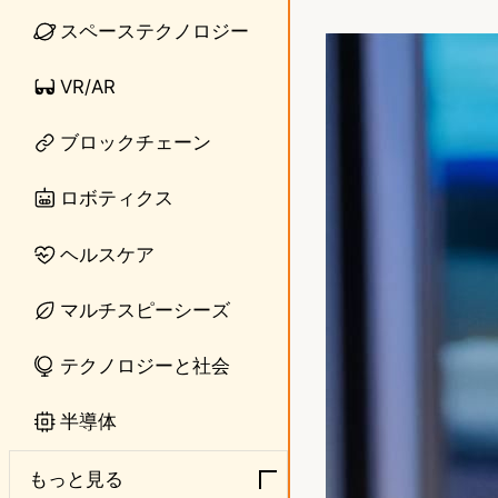
i
a
スペーステクノロジー
n
s
VR/AR
e
t
o
ブロックチェーン
d
ロボティクス
o
ヘルスケア
n
マルチスピーシーズ
テクノロジーと社会
半導体
もっと見る