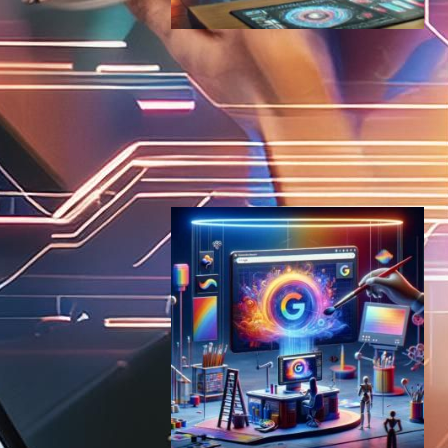
Google Imagen 3: AIが描く
未来のクリエイティブ革命 –
高精度画像生成で変わる表現
の世界
AI（人工知能）ニュース
Imagen 3
2024年8月16日8:03