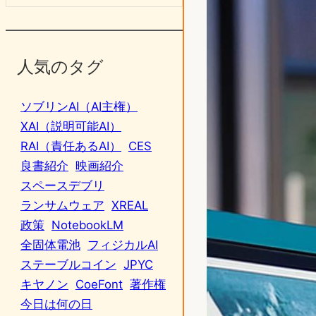
人気のタグ
ソブリンAI（AI主権）
XAI（説明可能AI）
RAI（責任あるAI）
CES
良書紹介
映画紹介
スペースデブリ
ランサムウェア
XREAL
政策
NotebookLM
全固体電池
フィジカルAI
ステーブルコイン
JPYC
キヤノン
CoeFont
著作権
今日は何の日