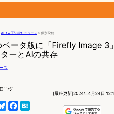
ー
AI（人工知能）ニュース
»
個別投稿
opベータ版に「Firefly Image
イターとAIの共存
ース
11:51
[最終更新]
2024年4月24日 12:1
B
F
H