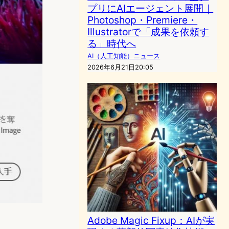
プリにAIエージェント展開｜
Photoshop・Premiere・
Illustratorで「成果を依頼す
る」時代へ
AI（人工知能）ニュース
2026年6月21日20:05
Adobe Magic Fixup：AIが実