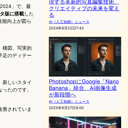
現する革新的写真編集技術、
 2024」で、最
クリエイティブの未来を変え
のベータ版に搭載
した
る
な性能向上が図ら
AI（人工知能）ニュース
2024年8月22日7:43
。構図、写実的
手足のディテー
PhotoshopにGoogle「Nano
。新しいスタイ
Banana」統合、AI画像生成
なったのです。
が新段階へ
AI（人工知能）ニュース
2025年9月27日9:00
改善されていま