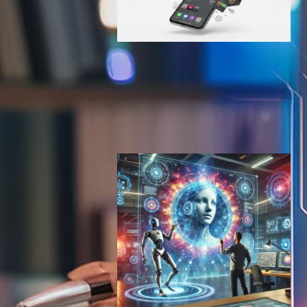
Adobe Photoshop for
Android、Firefly AI搭載でベ
ータ版リリース – 無料で本格
画像編集が可能に
AI（人工知能）ニュース
2025年6月5日8:13