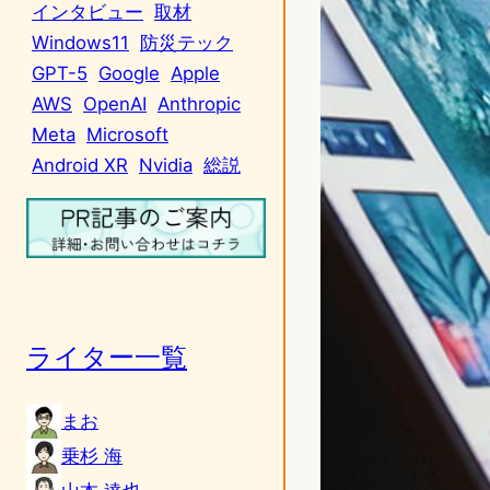
インタビュー
取材
Windows11
防災テック
GPT-5
Google
Apple
AWS
OpenAI
Anthropic
Meta
Microsoft
Android XR
Nvidia
総説
ライター一覧
まお
乗杉 海