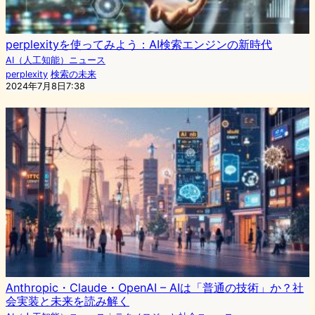
perplexityを使ってみよう：AI検索エンジンの新時代
AI（人工知能）ニュース
perplexity
検索の未来
2024年7月8日7:38
Anthropic・Claude・OpenAI – AIは「普通の技術」か？社
会実装と未来を読み解く