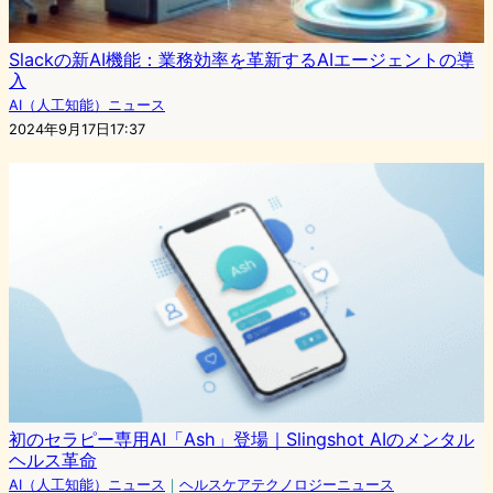
Slackの新AI機能：業務効率を革新するAIエージェントの導
入
AI（人工知能）ニュース
2024年9月17日17:37
初のセラピー専用AI「Ash」登場｜Slingshot AIのメンタル
ヘルス革命
AI（人工知能）ニュース
｜
ヘルスケアテクノロジーニュース