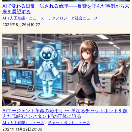
AIで変わる日常、試される倫理――反響を呼んだ事例から未
来を展望する
AI（人工知能）ニュース
｜
テクノロジーと社会ニュース
2025年8月26日10:27
AIエージェント革命の始まり 〜 単なるチャットボットを超
えた”知的アシスタント”の正体に迫る
AI（人工知能）ニュース
｜
チャットボットニュース
2024年11月29日20:06