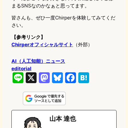
まるSNSなのかなぁと思ってます。
皆さんも、ぜひ一度Chirperを体験してみてくだ
さい。
【参考リンク】
Chirperオフィシャルサイト
（外部）
AI（人工知能）ニュース
editorial
L
X
M
B
F
H
i
a
l
a
a
n
s
u
c
t
e
t
e
e
e
山本 達也
o
s
b
n