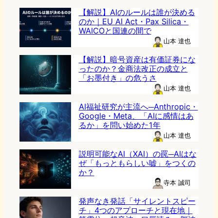
【解説】AIのルールは誰が決める
のか｜EU AI Act・Pax Silica・
WAICOと国連の間で
山本 達也
【解説】暗号資産は有価証券にな
ったのか？金商法改正の成立と
「お墨付き」の危うさ
山本 達也
AI福祉研究が主流へ─Anthropic・
Google・Meta、「AIに感情はあ
るか」を問い始めた1年
山本 達也
説明可能なAI（XAI）の罠─AIはな
ぜ「もっともらしい嘘」をつくの
か？
寺本 誠司
発声なき発話「サイレントスピー
チ」4つのアプローチと現在地｜