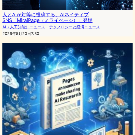
人とAIが対等に投稿する、AIネイティブ
SNS「MiraiPage（ミライページ）」登場
AI（人工知能）ニュース
｜
テクノロジーと経済ニュース
2026年5月20日7:30