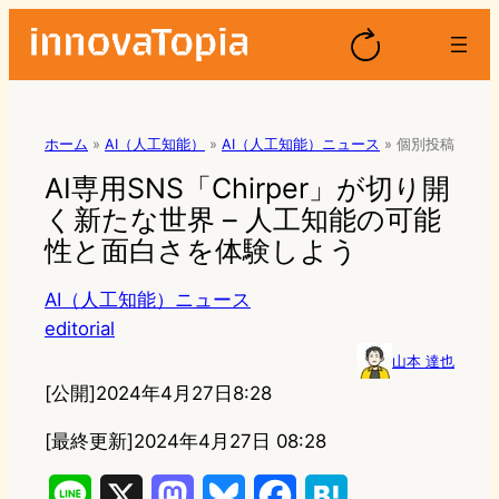
ホーム
»
AI（人工知能）
»
AI（人工知能）ニュース
»
個別投稿
AI専用SNS「Chirper」が切り開
く新たな世界 – 人工知能の可能
性と面白さを体験しよう
AI（人工知能）ニュース
editorial
山本 達也
[公開]
2024年4月27日8:28
[最終更新]
2024年4月27日 08:28
L
X
M
B
F
H