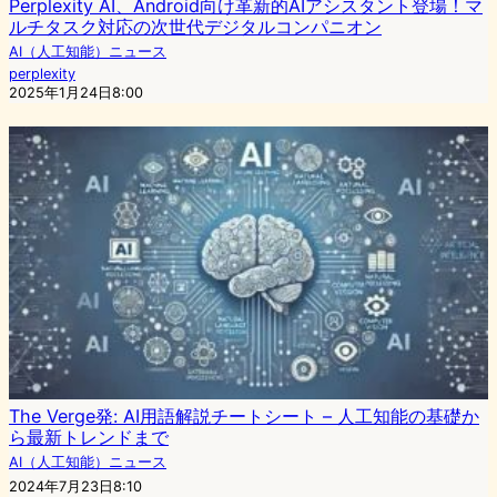
Perplexity AI、Android向け革新的AIアシスタント登場！マ
ルチタスク対応の次世代デジタルコンパニオン
AI（人工知能）ニュース
perplexity
2025年1月24日8:00
The Verge発: AI用語解説チートシート – 人工知能の基礎か
ら最新トレンドまで
AI（人工知能）ニュース
2024年7月23日8:10