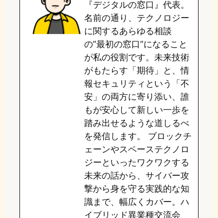
『デジタルの窓口』代表。
d
k
o
a
名前の通り、テクノロジー
o
y
o
に関するあらゆる相談
の”最初の窓口”になること
n
k
が私の役割です。未来技術
がもたらす「期待」と、情
報セキュリティという「不
安」の両方に寄り添い、誰
もが安心して新しい一歩を
踏み出せるような道しるべ
を発信します。 ブロックチ
ェーンやスペーステクノロ
ジーといったワクワクする
未来の話から、サイバー攻
撃から身を守る実践的な知
識まで、幅広くカバー。ハ
イブリッド異業種交流会