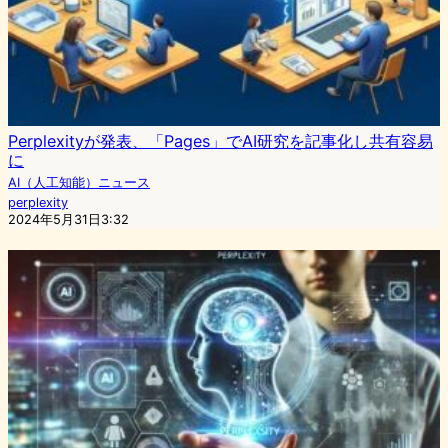
Perplexityが発表、「Pages」でAI研究を記事化し共有容易
に
AI（人工知能）ニュース
perplexity
2024年5月31日3:32