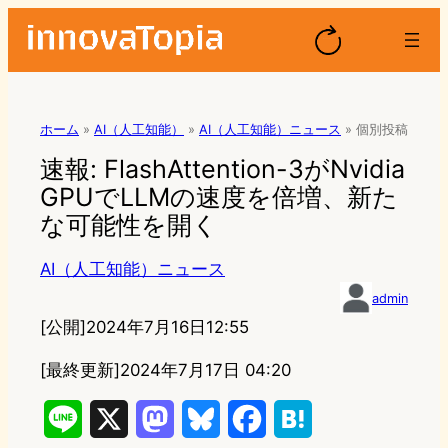
ホーム
»
AI（人工知能）
»
AI（人工知能）ニュース
»
個別投稿
速報: FlashAttention-3がNvidia
GPUでLLMの速度を倍増、新た
な可能性を開く
AI（人工知能）ニュース
admin
[公開]
2024年7月16日12:55
[最終更新]
2024年7月17日 04:20
L
X
M
B
F
H