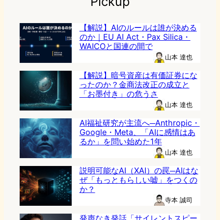
Pickup
【解説】AIのルールは誰が決める
のか｜EU AI Act・Pax Silica・
WAICOと国連の間で
山本 達也
【解説】暗号資産は有価証券にな
ったのか？金商法改正の成立と
「お墨付き」の危うさ
山本 達也
AI福祉研究が主流へ─Anthropic・
Google・Meta、「AIに感情はあ
るか」を問い始めた1年
山本 達也
説明可能なAI（XAI）の罠─AIはな
ぜ「もっともらしい嘘」をつくの
か？
寺本 誠司
発声なき発話「サイレントスピー