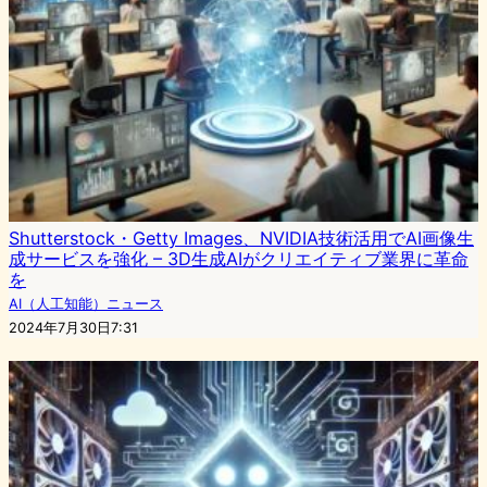
Shutterstock・Getty Images、NVIDIA技術活用でAI画像生
成サービスを強化 – 3D生成AIがクリエイティブ業界に革命
を
AI（人工知能）ニュース
2024年7月30日7:31