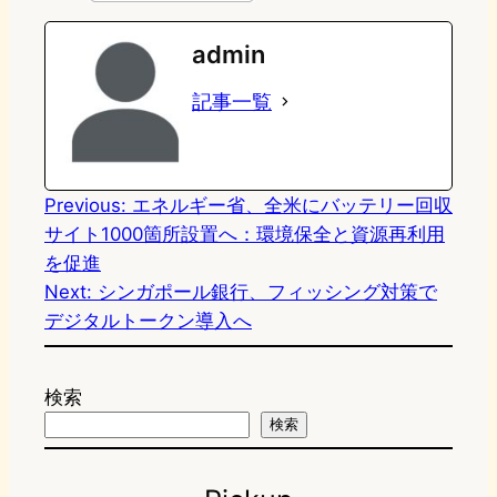
e
t
e
e
e
admin
o
s
b
n
記事一覧
d
k
o
a
o
y
o
n
k
Previous:
エネルギー省、全米にバッテリー回収
サイト1000箇所設置へ：環境保全と資源再利用
を促進
Next:
シンガポール銀行、フィッシング対策で
デジタルトークン導入へ
検索
検索