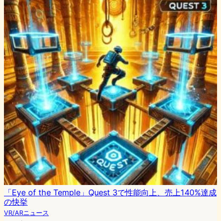
「Eye of the Temple」Quest 3で性能向上、売上140%達成
の快挙
VR/ARニュース