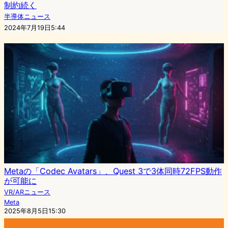
制約続く
半導体ニュース
2024年7月19日5:44
Metaの「Codec Avatars」、Quest 3で3体同時72FPS動作
が可能に
VR/ARニュース
Meta
2025年8月5日15:30