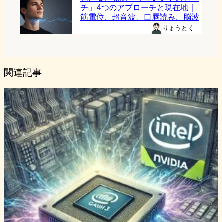
チ」4つのアプローチと現在地｜
筋電位、超音波、口唇読み、脳波
りょうとく
関連記事