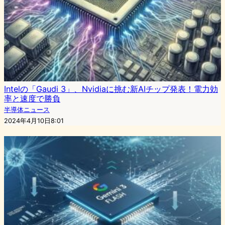
Intelの「Gaudi 3」、Nvidiaに挑む新AIチップ発表！電力効
率と速度で勝負
半導体ニュース
2024年4月10日8:01