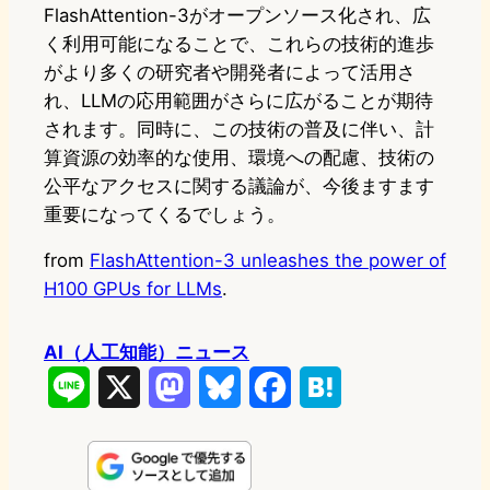
FlashAttention-3がオープンソース化され、広
く利用可能になることで、これらの技術的進歩
がより多くの研究者や開発者によって活用さ
れ、LLMの応用範囲がさらに広がることが期待
されます。同時に、この技術の普及に伴い、計
算資源の効率的な使用、環境への配慮、技術の
公平なアクセスに関する議論が、今後ますます
重要になってくるでしょう。
from
FlashAttention-3 unleashes the power of
H100 GPUs for LLMs
.
AI（人工知能）ニュース
L
X
M
B
F
H
i
a
l
a
a
n
s
u
c
t