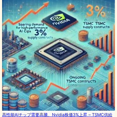
高性能AIチップ需要高騰、Nvidia株価3%上昇 – TSMC供給