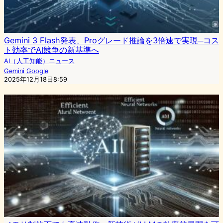
Gemini 3 Flash発表、Proグレード推論を3倍速で実現─コス
ト効率でAI競争の新基準へ
AI（人工知能）ニュース
Gemini
Google
2025年12月18日8:59