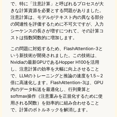
で、特に「注意計算」と呼ばれるプロセスが大
きな計算資源を必要とする問題がありました。
注意計算は、モデルがテキスト内の異なる部分
の関連性を評価するために不可欠ですが、入力
シーケンスの長さが増すにつれて、その計算コ
ストは指数関数的に増加します。
この問題に対処するため、FlashAttention-3と
いう新技術が開発されました。この技術は、
Nvidiaの最新GPUであるHopper H100を活用
し、注意計算の効率を大幅に向上させること
で、LLMのトレーニングと推論の速度を1.5～2
倍に高速化します。FlashAttention-3は、GPU
内のデータ転送を最適化し、行列乗算と
softmax操作（注意重みを正規化するために使
用される関数）を効率的に組み合わせること
で、計算のボトルネックを解消します。