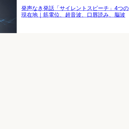
発声なき発話「サイレントスピーチ」4つ
現在地｜筋電位、超音波、口唇読み、脳波