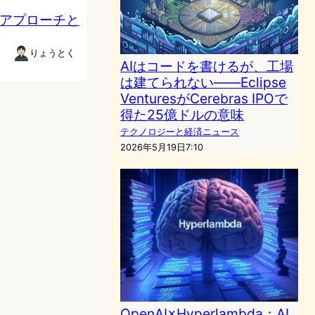
のアプローチと
りょうとく
AIはコードを書けるが、工場
は建てられない——Eclipse
VenturesがCerebras IPOで
得た25億ドルの意味
テクノロジーと経済ニュース
2026年5月19日7:10
OpenAI×Hyperlambda：AI