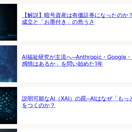
【解説】暗号資産は有価証券になったのか
成立と「お墨付き」の危うさ
AI福祉研究が主流へ─Anthropic・Google・
感情はあるか」を問い始めた1年
説明可能なAI（XAI）の罠─AIはなぜ「も
をつくのか？