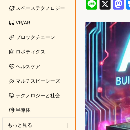
L
X
M
スペーステクノロジー
i
a
VR/AR
n
s
e
t
ブロックチェーン
o
ロボティクス
d
ヘルスケア
o
マルチスピーシーズ
n
テクノロジーと社会
半導体
もっと見る