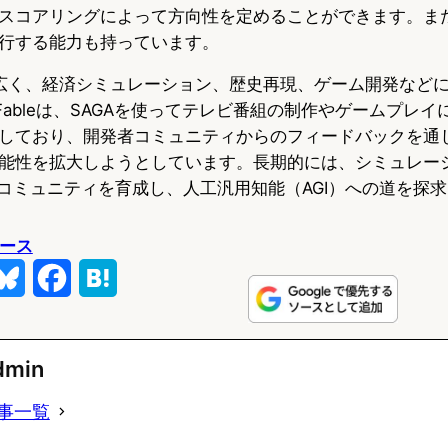
スコアリングによって方向性を定めることができます。ま
行する能力も持っています。
は広く、経済シミュレーション、歴史再現、ゲーム開発など
on by Fableは、SAGAを使ってテレビ番組の制作やゲームプ
しており、開発者コミュニティからのフィードバックを通じ
能性を拡大しようとしています。長期的には、シミュレー
的コミュニティを育成し、人工汎用知能（AGI）への道を探
ュース
B
F
H
l
a
a
u
c
t
dmin
e
e
e
事一覧
s
b
n