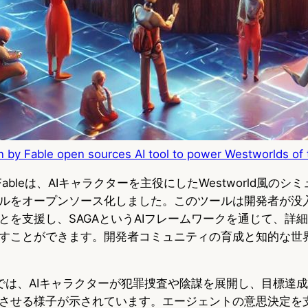
n by Fable open sources AI tool to power Westworlds of 
on by Fableは、AIキャラクターを主役にしたWestworld風
ルをオープンソース化しました。このツールは開発者が没
とを支援し、SAGAというAIフレームワークを通じて、詳
すことができます。開発者コミュニティの育成と知的な世
モでは、AIキャラクターが犯罪捜査や陰謀を展開し、目標達
させる様子が示されています。エージェントの意思決定を