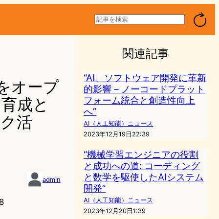
検
索
関連記事
“AI、ソフトウェア開発に革新
ルをオープ
的影響 – ノーコードプラット
フォーム統合と創造性向上
ィ育成と
へ”
ーク活
AI（人工知能）ニュース
2023年12月19日22:39
“機械学習エンジニアの役割
と成功への道: コーディング
と数学を駆使したAIシステム
admin
開発”
AI（人工知能）ニュース
8
2023年12月20日1:39