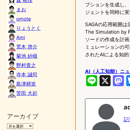
森 祐佳
プションを生成し、
まお
ジェントを同時に実
omote
SAGAの応用範囲
りょうとく
The Simulati
Ami
ソードの作成を計画
荒木 啓介
ミュレーションの可
されたAIによる知
菊池 紗槻
野村貴之
AI（人工知能）ニ
寺本 誠司
L
X
M
島津耕造
i
a
苦田 大起
n
s
a
e
t
アーカイブ
記
o