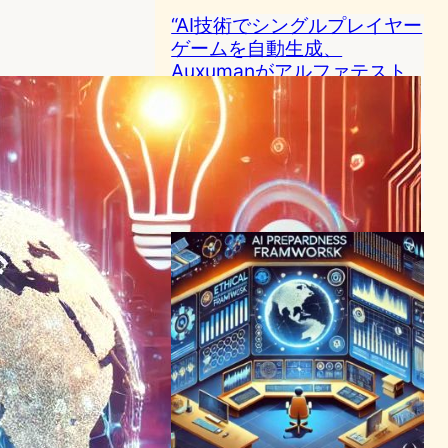
“AI技術でシングルプレイヤー
ゲームを自動生成、
Auxumanがアルファテスト
開始” “Auxworldプラットフ
ォーム、ユーザーのカスタム
入力に応じたゲーム提供へ”
AI（人工知能）ニュース
｜
テクノロジーとエンタメニュース
2023年12月21日17:42