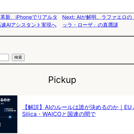
k
o
a
AI革新、iPhoneでリアルタ
Next:
AIが解明、ラファエロの
y
o
高速AIアシスタント実現へ
ッラ・ローザ」の真贋謎
k
検索
Pickup
【解説】AIのルールは誰が決めるのか｜EU AI 
Silica・WAICOと国連の間で