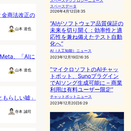
スペーステクノロジーニュース
スペースデータ
2026年4月12日8:35
？金商法改正の
“AIがソフトウェア品質保証の
山本 達也
未来を切り開く：効率性と適
応性を兼ね備えたテスト自動
化へ”
AI（人工知能）ニュース
Meta、「AIに
2023年12月19日16:35
“マイクロソフトのAIチャッ
山本 達也
トボット、Sunoプラグイン
でAIソング生成可能に – 商業
利用は有料ユーザー限定”
っともらしい嘘」
チャットボットニュース
2023年12月20日6:29
寺本 誠司