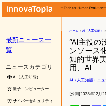
ーTech for Human Evolution
ホーム
»
AI（人工知能）
»
最新ニュース一
“AI主役
覧
ンソース化
知的世界実
用、AI
ニュースカテゴリ
AI（人工知能）
AI（人工知能）ニュ
量子コンピューター
[公開]
2023年12月21
サイバーセキュリティ