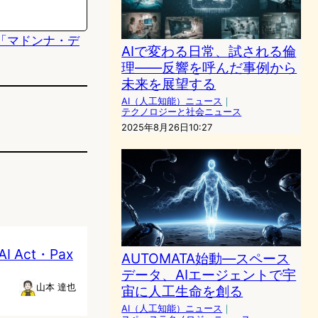
「マドンナ・デ
AIで変わる日常、試される倫
理――反響を呼んだ事例から
未来を展望する
AI（人工知能）ニュース
｜
テクノロジーと社会ニュース
2025年8月26日10:27
Act・Pax
AUTOMATA始動—スペース
データ、AIエージェントで宇
山本 達也
宙に人工生命を創る
AI（人工知能）ニュース
｜