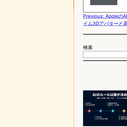
d
Previous:
Appleの
o
イム3Dアバターと
n
検索