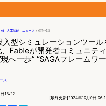
ー
AI（人工知能）ニュース
»
個別投稿
の没入型シミュレーションツー
、Fableが開発者コミュニテ
現へ一歩” “SAGAフレームワ
ース
日13:22
[最終更新]
2024年10月9日 06:1