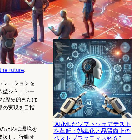
SaaSセキュリティ管理を強
化”
AI（人工知能）ニュース
｜
サイバーセキュリティニュース
2023年12月21日17:41
the future
.
のシミュレーションを
入型シミュレー
細な歴史的または
界の実現を目指
“AI/MLがソフトウェアテスト
成のために環境を
を革新：効率化と品質向上の
支援し、行動オ
ベストプラクティス紹介”