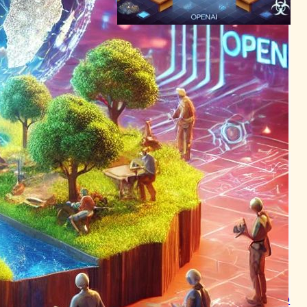
“OpenAI、AIリスク追跡・軽
減のための「Preparedness
Framework」を発表 – 倫理
的AI開発へのコミットメント
強化”
AI（人工知能）ニュース
2023年12月19日7:06
“機械学習の多様性とAIの最
適化：IBMの新たな取り組み
と顧客ニーズへの対応” “ソフ
トウェア定義車の進化と市場
成長：消費者の
AI（人工知能）ニュース
2023年12月21日5:39
“AppOmniがAI搭載ツール
「AskOmni」を提供、企業の