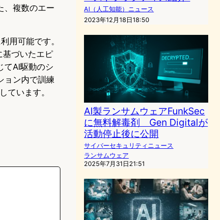
た、複数のエー
AI（人工知能）ニュース
2023年12月18日18:50
に利用可能です。
レイに基づいたエピ
てAI駆動のシ
ション内で訓練
求しています。
AI製ランサムウェアFunkSec
に無料解毒剤 Gen Digitalが
活動停止後に公開
サイバーセキュリティニュース
ランサムウェア
2025年7月31日21:51