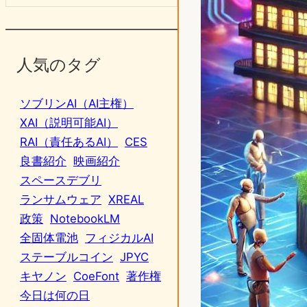
人気のタグ
ソブリンAI（AI主権）
XAI（説明可能AI）
RAI（責任あるAI）
CES
良書紹介
映画紹介
スペースデブリ
ランサムウェア
XREAL
政策
NotebookLM
全固体電池
フィジカルAI
ステーブルコイン
JPYC
キヤノン
CoeFont
著作権
今日は何の日