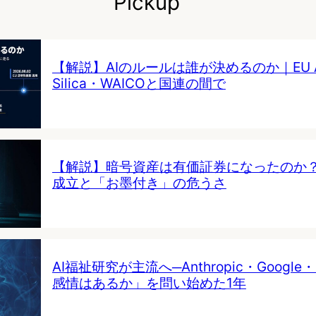
Pickup
【解説】AIのルールは誰が決めるのか｜EU AI 
Silica・WAICOと国連の間で
【解説】暗号資産は有価証券になったのか
成立と「お墨付き」の危うさ
AI福祉研究が主流へ─Anthropic・Google・
感情はあるか」を問い始めた1年