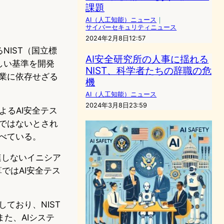
課題
AI（人工知能）ニュース
｜
サイバーセキュリティニュース
2024年2月8日12:57
NIST（国立標
AI安全研究所の人事に揺れる
しい基準を開発
NIST、科学者たちの辞職の危
企業に依存せざる
機
AI（人工知能）ニュース
2024年3月8日23:59
よるAI安全テス
分ではないとされ
述べている。
関連しないイニシア
算ではAI安全テス
ており、NIST
た、AIシステ