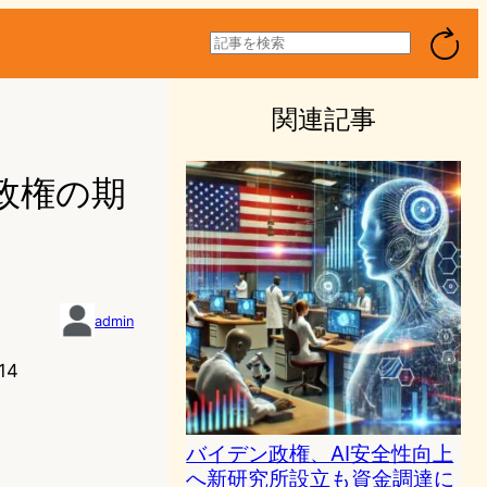
検
索
関連記事
ン政権の期
admin
14
バイデン政権、AI安全性向上
へ新研究所設立も資金調達に