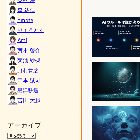
乗杉 海
森 祐佳
omote
りょうとく
Ami
荒木 啓介
菊池 紗槻
野村貴之
寺本 誠司
島津耕造
苦田 大起
アーカイブ