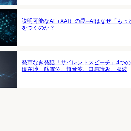
説明可能なAI（XAI）の罠─AIはなぜ「も
をつくのか？
発声なき発話「サイレントスピーチ」4つ
現在地｜筋電位、超音波、口唇読み、脳波