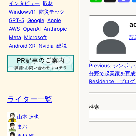
インタビュー
取材
i
a
Windows11
防災テック
n
s
GPT-5
Google
Apple
a
AWS
OpenAI
Anthropic
e
t
記
Meta
Microsoft
o
Android XR
Nvidia
総説
d
Previous:
シンボリ
o
分野で起業家を育成する「
n
Residence」プ
ライター一覧
検索
山本 達也
まお