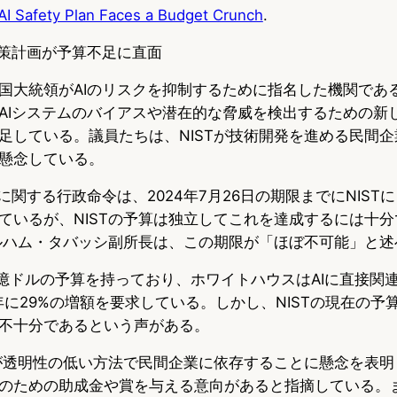
 AI Safety Plan Faces a Budget Crunch
.
u
c
t
e
e
e
対策計画が予算不足に直面
s
b
n
国大統領がAIのリスクを抑制するために指名した機関である
AIシステムのバイアスや潜在的な脅威を検出するための新
k
o
a
足している。議員たちは、NISTが技術開発を進める民間
y
o
懸念している。
k
に関する行政命令は、2024年7月26日の期限までにNISTに
ているが、NISTの予算は独立してこれを達成するには十
エルハム・タバッシ副所長は、この期限が「ほぼ不可能」と
に16億ドルの予算を持っており、ホワイトハウスはAIに直接
年に29%の増額を要求している。しかし、NISTの現在の予
不十分であるという声がある。
Tが透明性の低い方法で民間企業に依存することに懸念を表明し
のための助成金や賞を与える意向があると指摘している。ま