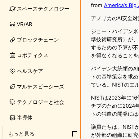
from
America’s Big
n
s
スペーステクノロジー
e
t
アメリカのAI安全
VR/AR
o
ジョー・バイデン米
準技術研究所）が、
ブロックチェーン
d
するための予算が不
o
ロボティクス
を得なくなることを
n
バイデン大統領のAI
ヘルスケア
トの基準策定を求め
ている。NISTの
マルチスピーシーズ
NISTは2023年
テクノロジーと社会
チブのために2024
トの独自の開発には
半導体
議員たちは、NIS
もっと見る
が外部の組織に研究