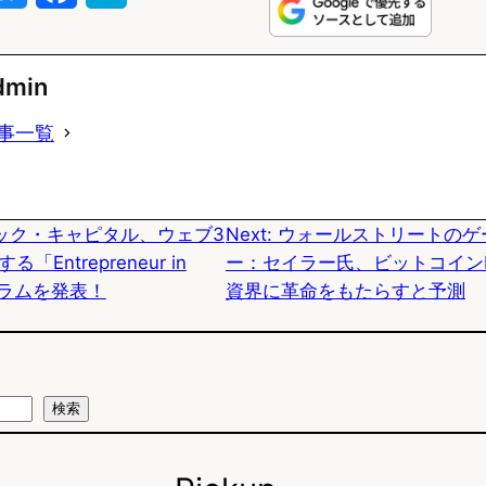
l
a
a
u
c
t
dmin
e
e
e
事一覧
s
b
n
k
o
a
ック・キャピタル、ウェブ3
Next:
ウォールストリートのゲ
y
o
Entrepreneur in
ー：セイラー氏、ビットコイン
k
ログラムを発表！
資界に革命をもたらすと予測
検索