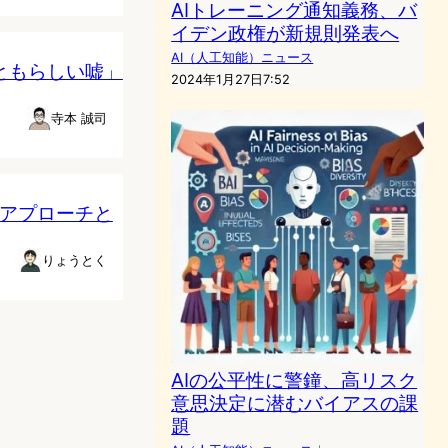
AIトレーニング通知義務、バ
イデン政権が新規則発表へ
AI（人工知能）ニュース
っともらしい嘘」
2024年1月27日7:52
寺本 誠司
のアプローチと
りょうとく
AIの公平性に警鐘、高リスク
意思決定に潜むバイアスの課
題