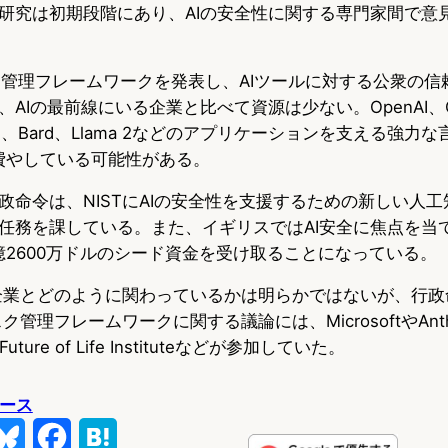
研究は初期段階にあり、AIの安全性に関する専門家間で意
リスク管理フレームワークを発表し、AIツールに対する公衆の
AIの最前線にいる企業と比べて資源は少ない。OpenAI、Goo
PT、Bard、Llama 2などのアプリケーションを支える強力
費やしている可能性がある。
政命令は、NISTにAIの安全性を支援するための新しい人
任務を課している。また、イギリスではAI安全に焦点を当
億2600万ドルのシード資金を受け取ることになっている。
ク企業とどのように関わっているかは明らかではないが、行
ク管理フレームワークに関する議論には、MicrosoftやAnthr
I、Future of Life Instituteなどが参加していた。
ュース
B
F
H