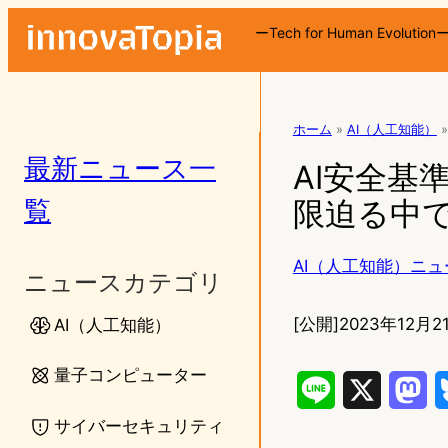
ーTech for Human Evolution
ホーム
»
AI（人工知能）
»
最新ニュース一
AI安全基
覧
限迫る中
AI（人工知能）ニュ
ニュースカテゴリ
[公開]
2023年12月21
AI（人工知能）
量子コンピューター
L
X
M
サイバーセキュリティ
i
a