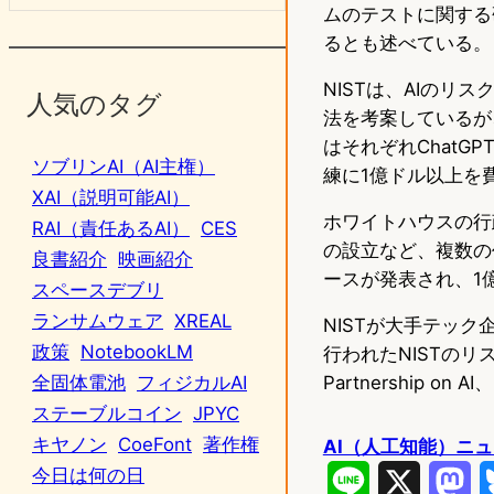
ムのテストに関する
るとも述べている。
NISTは、AIの
人気のタグ
法を考案しているが、
はそれぞれChatG
ソブリンAI（AI主権）
練に1億ドル以上を
XAI（説明可能AI）
ホワイトハウスの行
RAI（責任あるAI）
CES
の設立など、複数の
良書紹介
映画紹介
ースが発表され、1
スペースデブリ
ランサムウェア
XREAL
NISTが大手テッ
政策
NotebookLM
行われたNISTのリス
Partnership on A
全固体電池
フィジカルAI
ステーブルコイン
JPYC
キヤノン
CoeFont
著作権
AI（人工知能）ニ
今日は何の日
L
X
M