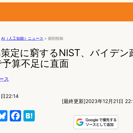
ー
AI（人工知能）ニュース
»
個別投稿
準策定に窮するNIST、バイデ
で予算不足に直面
ース
日22:14
[最終更新]
2023年12月21日 22:
B
F
H
l
a
a