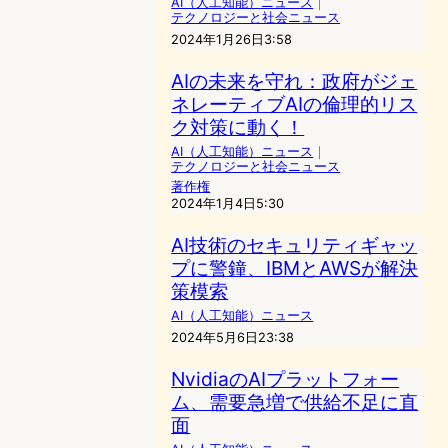
AI（人工知能）ニュース
｜
テクノロジーと社会ニュース
2024年1月26日3:58
AIの未来を守れ：政府がジェ
ネレーティブAIの倫理的リス
ク対策に動く！
AI（人工知能）ニュース
｜
テクノロジーと社会ニュース
著作権
2024年1月4日5:30
AI技術のセキュリティギャッ
プに警鐘、IBMとAWSが解決
策模索
AI（人工知能）ニュース
2024年5月6日23:38
NvidiaのAIプラットフォー
ム、需要急増で供給不足に直
面