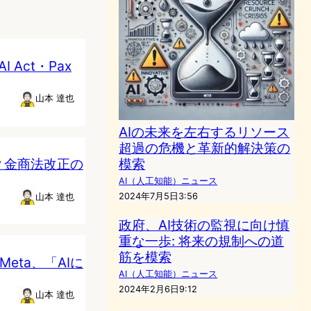
Act・Pax
山本 達也
AIの未来を左右するリソース
超過の危機と革新的解決策の
模索
？金商法改正の
AI（人工知能）ニュース
2024年7月5日3:56
山本 達也
政府、AI技術の監視に向け慎
重な一歩: 将来の規制への道
筋を模索
Meta、「AIに
AI（人工知能）ニュース
2024年2月6日9:12
山本 達也