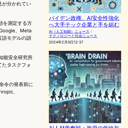
見が分かれてい
バイデン政権、AI安全性強化
信頼を測定する方
へ大手テック企業と手を組む
gle、Meta
AI（人工知能）ニュース
｜
テクノロジーと社会ニュース
な言語モデルの訓
2024年2月9日12:37
工知能安全研究所
てたタスクフォ
政命令の発表前に
opic、
AI人材争奪戦：政府の低給与