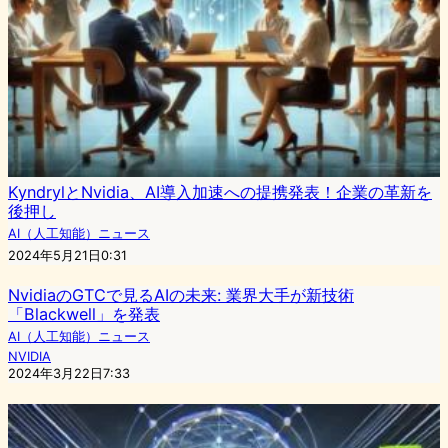
KyndrylとNvidia、AI導入加速への提携発表！企業の革新を
後押し
AI（人工知能）ニュース
2024年5月21日0:31
NvidiaのGTCで見るAIの未来: 業界大手が新技術
「Blackwell」を発表
AI（人工知能）ニュース
NVIDIA
2024年3月22日7:33