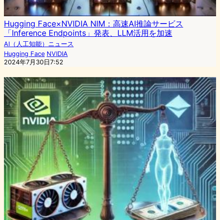
Hugging Face×NVIDIA NIM：高速AI推論サービス
「Inference Endpoints」発表、LLM活用を加速
AI（人工知能）ニュース
Hugging Face
NVIDIA
2024年7月30日7:52