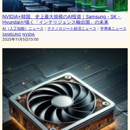
NVIDIA×韓国、史上最大規模のAI投資｜Samsung・SK・
Hyundaiが描く「インテリジェンス輸出国」の未来
AI（人工知能）ニュース
｜
テクノロジーと経済ニュース
｜
半導体ニュース
SAMSUNG
NVIDIA
2025年11月5日13:00