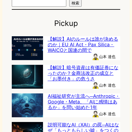
検索
Pickup
【解説】AIのルールは誰が決める
のか｜EU AI Act・Pax Silica・
WAICOと国連の間で
山本 達也
【解説】暗号資産は有価証券にな
ったのか？金商法改正の成立と
「お墨付き」の危うさ
山本 達也
AI福祉研究が主流へ─Anthropic・
Google・Meta、「AIに感情はあ
るか」を問い始めた1年
山本 達也
説明可能なAI（XAI）の罠─AIはな
ぜ「もっともらしい嘘」をつくの