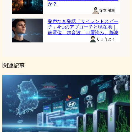
か？
寺本 誠司
発声なき発話「サイレントスピー
チ」4つのアプローチと現在地｜
筋電位、超音波、口唇読み、脳波
りょうとく
関連記事