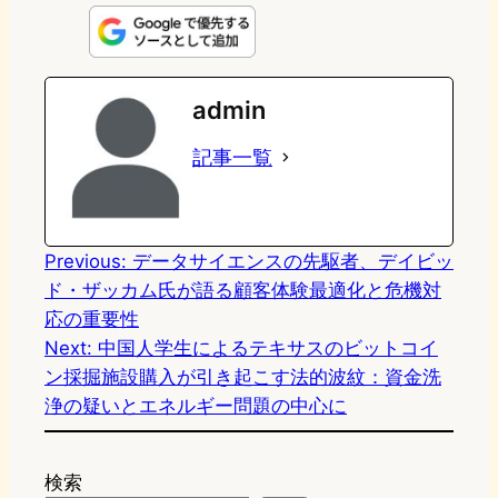
n
s
u
c
t
e
t
e
e
e
admin
o
s
b
n
記事一覧
d
k
o
a
o
y
o
n
k
Previous:
データサイエンスの先駆者、デイビッ
ド・ザッカム氏が語る顧客体験最適化と危機対
応の重要性
Next:
中国人学生によるテキサスのビットコイ
ン採掘施設購入が引き起こす法的波紋：資金洗
浄の疑いとエネルギー問題の中心に
検索