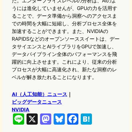
た。エンタープライズレベルの分析は、AIのよ
うには進化していませんが、GPUの力を活用す
ることで、データ準備から洞察へのアクセスま
での時間を大幅に短縮し、分析プロセス全体を
加速することができます。また、NVIDIAの
RAPIDSなどのオープンソーススイートは、デー
タサイエンスとAIライブラリをGPUで加速し、
データパイプライン全体のパフォーマンスを飛
躍的に向上させます。これにより、従来の分析
プロセスが大幅に高速化され、新たな洞察のレ
ベルが解き放たれることになります。
AI（人工知能）ニュース
｜
ビッグデータニュース
NVIDIA
L
X
M
B
F
H
i
a
l
a
a