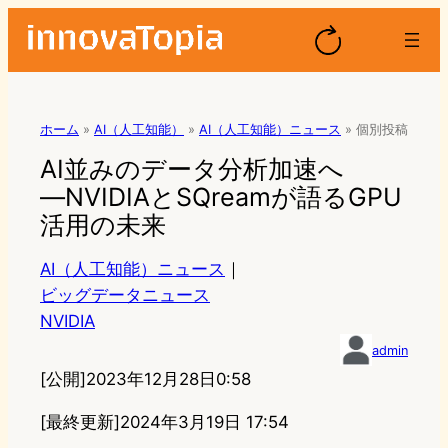
ホーム
»
AI（人工知能）
»
AI（人工知能）ニュース
»
個別投稿
AI並みのデータ分析加速へ
―NVIDIAとSQreamが語るGPU
活用の未来
AI（人工知能）ニュース
｜
ビッグデータニュース
NVIDIA
admin
[公開]
2023年12月28日0:58
[最終更新]
2024年3月19日 17:54