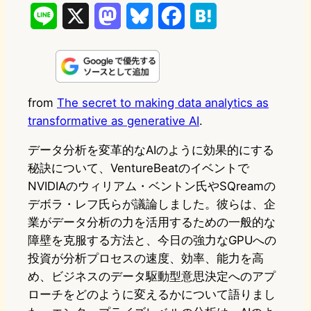
L
X
M
B
F
H
i
a
l
a
a
n
s
u
c
t
e
t
e
e
e
from
The secret to making data analytics as
transformative as generative AI
.
o
s
b
n
d
k
o
a
データ分析を変革的なAIのように効果的にする
秘訣について、VentureBeatのイベントで
o
y
o
NVIDIAのウィリアム・ベントン氏やSQreamの
n
k
デボラ・レフ氏らが議論しました。彼らは、企
業がデータ分析の力を活用するための一般的な
障壁を克服する方法と、今日の強力なGPUへの
投資が分析プロセスの速度、効率、能力を高
め、ビジネスのデータ駆動型意思決定へのアプ
ローチをどのように変えるかについて語りまし