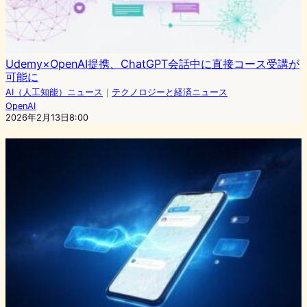
Udemy×OpenAI提携、ChatGPT会話中に直接コース受講が
可能に
AI（人工知能）ニュース
｜
テクノロジーと経済ニュース
OpenAI
2026年2月13日8:00