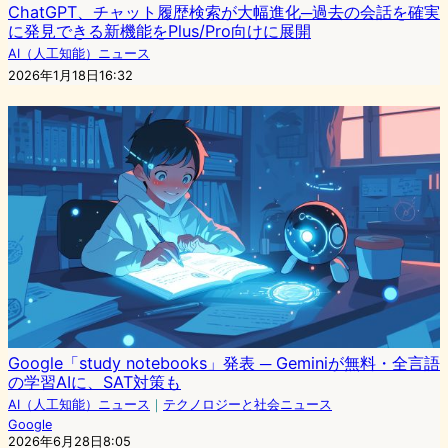
ChatGPT、チャット履歴検索が大幅進化─過去の会話を確実
に発見できる新機能をPlus/Pro向けに展開
AI（人工知能）ニュース
2026年1月18日16:32
Google「study notebooks」発表 ─ Geminiが無料・全言語
の学習AIに、SAT対策も
AI（人工知能）ニュース
｜
テクノロジーと社会ニュース
Google
2026年6月28日8:05