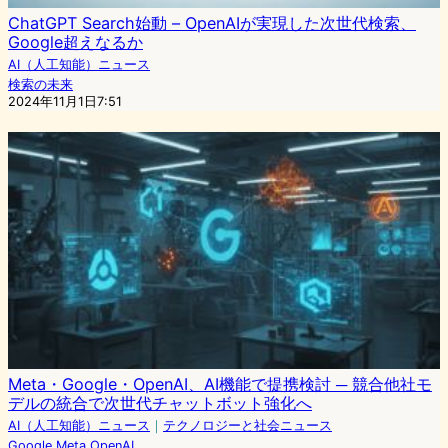
ChatGPT Search始動 – OpenAIが実現した次世代検索、
Google超えなるか
AI（人工知能）ニュース
検索の未来
2024年11月1日7:51
Meta・Google・OpenAI、AI機能で提携検討 ─ 競合他社モ
デルの統合で次世代チャットボット強化へ
AI（人工知能）ニュース
｜
テクノロジーと社会ニュース
Google
Meta
OpenAI