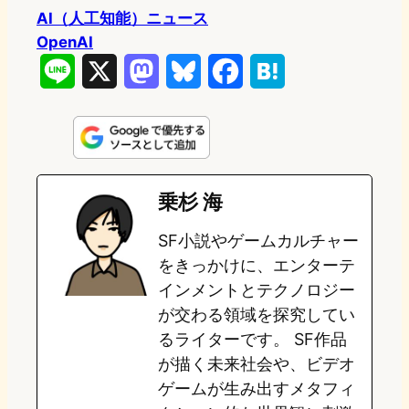
AI（人工知能）ニュース
OpenAI
L
X
M
B
F
H
i
a
l
a
a
n
s
u
c
t
e
t
e
e
e
乗杉 海
o
s
b
n
SF小説やゲームカルチャー
d
k
o
a
をきっかけに、エンターテ
o
y
o
インメントとテクノロジー
が交わる領域を探究してい
n
k
るライターです。 SF作品
が描く未来社会や、ビデオ
ゲームが生み出すメタフィ