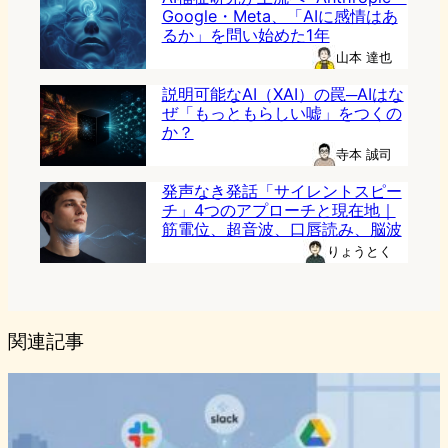
Google・Meta、「AIに感情はあ
るか」を問い始めた1年
山本 達也
説明可能なAI（XAI）の罠─AIはな
ぜ「もっともらしい嘘」をつくの
か？
寺本 誠司
発声なき発話「サイレントスピー
チ」4つのアプローチと現在地｜
筋電位、超音波、口唇読み、脳波
りょうとく
関連記事