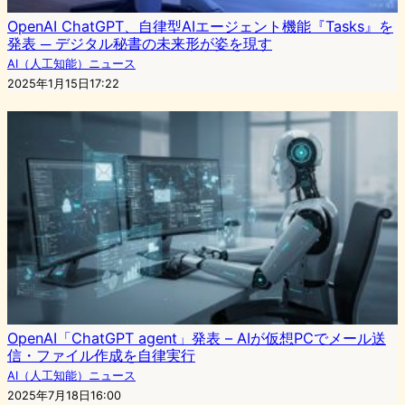
OpenAI ChatGPT、自律型AIエージェント機能『Tasks』を
発表 ─ デジタル秘書の未来形が姿を現す
AI（人工知能）ニュース
2025年1月15日17:22
OpenAI「ChatGPT agent」発表 – AIが仮想PCでメール送
信・ファイル作成を自律実行
AI（人工知能）ニュース
2025年7月18日16:00