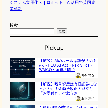
システム実用化へ｜ロボット・AI活用で英国農
業革新
検索
検索
Pickup
【解説】AIのルールは誰が決める
のか｜EU AI Act・Pax Silica・
WAICOと国連の間で
山本 達也
【解説】暗号資産は有価証券にな
ったのか？金商法改正の成立と
「お墨付き」の危うさ
山本 達也
AI福祉研究が主流へ─Anthropic・