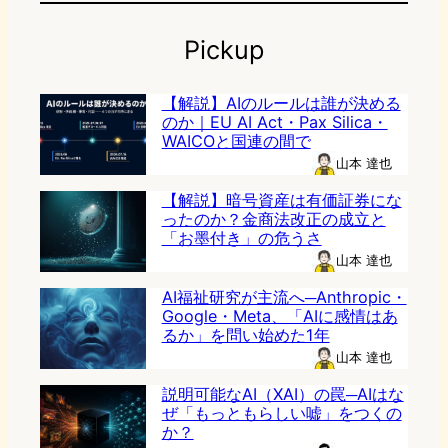
Pickup
【解説】AIのルールは誰が決める
のか｜EU AI Act・Pax Silica・
WAICOと国連の間で
山本 達也
【解説】暗号資産は有価証券にな
ったのか？金商法改正の成立と
「お墨付き」の危うさ
山本 達也
AI福祉研究が主流へ─Anthropic・
Google・Meta、「AIに感情はあ
るか」を問い始めた1年
山本 達也
説明可能なAI（XAI）の罠─AIはな
ぜ「もっともらしい嘘」をつくの
か？