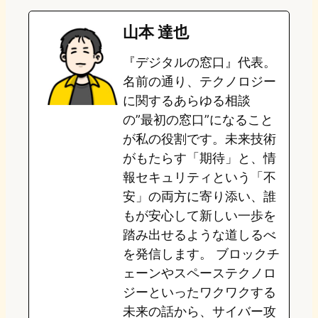
e
t
e
e
e
山本 達也
o
s
b
n
『デジタルの窓口』代表。
d
k
o
a
名前の通り、テクノロジー
o
y
o
に関するあらゆる相談
の”最初の窓口”になること
n
k
が私の役割です。未来技術
がもたらす「期待」と、情
報セキュリティという「不
安」の両方に寄り添い、誰
もが安心して新しい一歩を
踏み出せるような道しるべ
を発信します。 ブロックチ
ェーンやスペーステクノロ
ジーといったワクワクする
未来の話から、サイバー攻