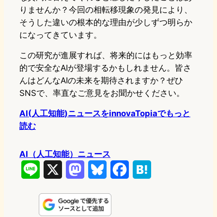
りませんか？今回の相転移現象の発見により、
そうした違いの根本的な理由が少しずつ明らか
になってきています。
この研究が進展すれば、将来的にはもっと効率
的で安全なAIが登場するかもしれません。皆さ
んはどんなAIの未来を期待されますか？ぜひ
SNSで、率直なご意見をお聞かせください。
AI(人工知能)ニュースをinnovaTopiaでもっと
読む
AI（人工知能）ニュース
L
X
M
B
F
H
i
a
l
a
a
n
s
u
c
t