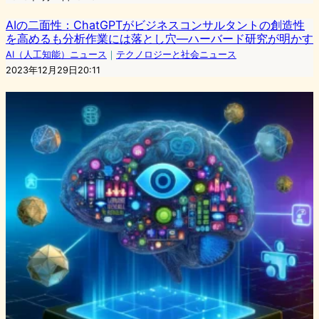
AIの二面性：ChatGPTがビジネスコンサルタントの創造性
を高めるも分析作業には落とし穴—ハーバード研究が明かす
AI（人工知能）ニュース
｜
テクノロジーと社会ニュース
2023年12月29日20:11