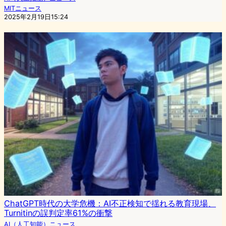
MITニュース
2025年2月19日15:24
ChatGPT時代の大学危機：AI不正検知で揺れる教育現場、
Turnitinの誤判定率61%の衝撃
AI（人工知能）ニュース