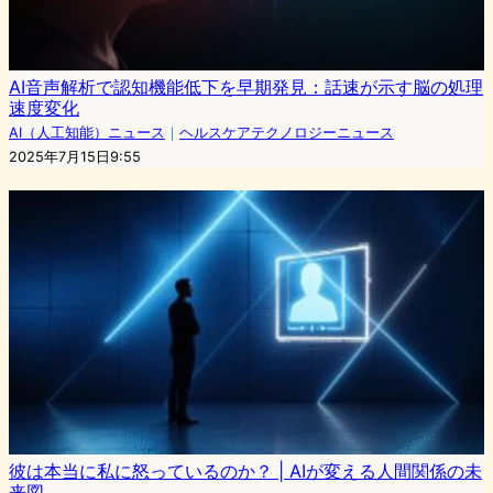
AI音声解析で認知機能低下を早期発見：話速が示す脳の処理
速度変化
AI（人工知能）ニュース
｜
ヘルスケアテクノロジーニュース
2025年7月15日9:55
彼は本当に私に怒っているのか？ | AIが変える人間関係の未
来図