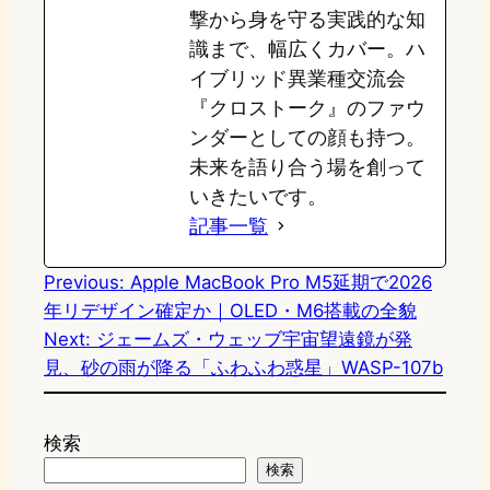
撃から身を守る実践的な知
識まで、幅広くカバー。ハ
イブリッド異業種交流会
『クロストーク』のファウ
ンダーとしての顔も持つ。
未来を語り合う場を創って
いきたいです。
記事一覧
Previous:
Apple MacBook Pro M5延期で2026
年リデザイン確定か｜OLED・M6搭載の全貌
Next:
ジェームズ・ウェッブ宇宙望遠鏡が発
見、砂の雨が降る「ふわふわ惑星」WASP-107b
検索
検索