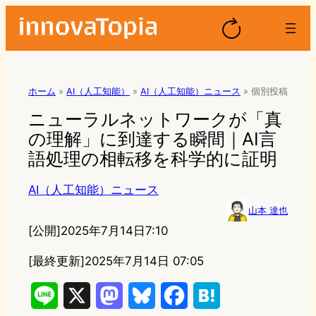
ホーム
»
AI（人工知能）
»
AI（人工知能）ニュース
»
個別投稿
ニューラルネットワークが「真
の理解」に到達する瞬間｜AI言
語処理の相転移を科学的に証明
AI（人工知能）ニュース
山本 達也
[公開]
2025年7月14日7:10
[最終更新]
2025年7月14日 07:05
L
X
M
B
F
H