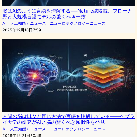
脳はAIのように言語を理解する──Nature誌掲載、ブローカ
野と大規模言語モデルの驚くべき一致
AI（人工知能）ニュース
｜
ニューロテクノロジーニュース
2025年12月10日7:59
人間の脳はLLMと同じ方法で言語を理解している――ヘブラ
イ大学の研究がAIと脳の驚くべき類似性を発見
AI（人工知能）ニュース
｜
ニューロテクノロジーニュース
2026年1月21日20:46