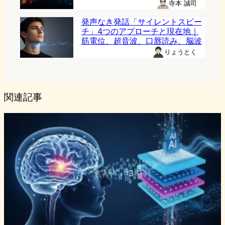
寺本 誠司
発声なき発話「サイレントスピー
チ」4つのアプローチと現在地｜
筋電位、超音波、口唇読み、脳波
りょうとく
関連記事