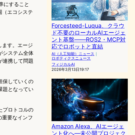
標準にすること
圏（エコシステ
Forcesteed-Luqua、クラウ
ド不要のローカルAIエージェ
ント基盤——ROS2・MCP対
します。エージ
応でロボットと直結
がシステム全体
AI（人工知能）ニュース
｜
ロボティクスニュース
が連携して問題
フィジカルAI
2026年3月13日19:17
担保していくの
課題となってい
たプロトコルの
の重要なインフ
Amazon Alexa、AIエージェ
ント化へ—未公開プロジェク