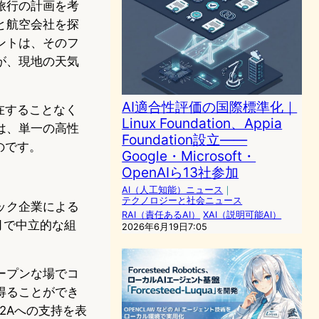
旅行の計画を考
と航空会社を探
ントは、そのフ
が、現地の天気
AI適合性評価の国際標準化｜
在することなく
Linux Foundation、Appia
は、単一の高性
Foundation設立——
のです。
Google・Microsoft・
OpenAIら13社参加
AI（人工知能）ニュース
｜
テクノロジーと社会ニュース
ック企業による
RAI（責任あるAI）
XAI（説明可能AI）
月で中立的な組
2026年6月19日7:05
。
ープンな場でコ
得ることができ
がA2Aへの支持を表