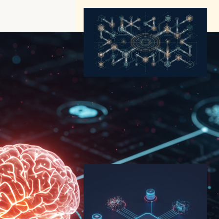
Agentic AI Foundation｜エ
ージェント時代の標準化が動
き出した——AAIFとA2Aが描
く設計図
AI（人工知能）ニュース
Microsoft
2026年5月19日18:17