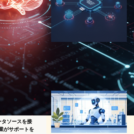
MCP（Model Context
Protocol）が変えるAIの未
来：Anthropicが提唱する標
準化プロトコルの可能性
AI（人工知能）ニュース
2025年5月11日8:53
とデータソースを接
企業がサポートを