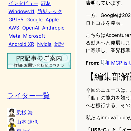
表明しています。
インタビュー
取材
Windows11
防災テック
一方、Googleは20
GPT-5
Google
Apple
ロトコルを発表。
AWS
OpenAI
Anthropic
こちらはAccentu
Meta
Microsoft
る動きへと発展しました。
Android XR
Nvidia
総説
に寄贈し、業界標準
From:
If MCP is 
【編集部解
今回のニュースは、
ライター一覧
「個」の能力を競う
へと移行する、その
乗杉 海
私たちinnovaT
山本 達也
「USB-C」と「イ