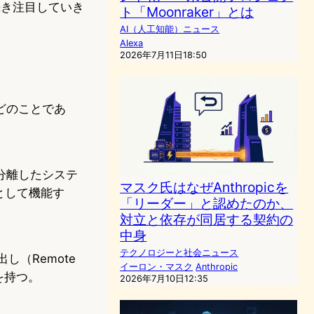
続き注目していき
ト「Moonraker」とは
AI（人工知能）ニュース
Alexa
2026年7月11日18:50
どのことであ
分離したシステ
マスク氏はなぜAnthropicを
として機能す
「リーダー」と認めたのか、
対立と依存が同居する契約の
中身
テクノロジーと社会ニュース
出し（Remote
イーロン・マスク
Anthropic
を持つ。
2026年7月10日12:35