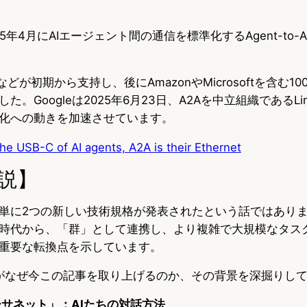
25年4月にAIエージェント間の通信を標準化するAgent-to-A
reなどが初期から支持し、後にAmazonやMicrosoftを含む
Googleは2025年6月23日、A2Aを中立組織であるLinux 
化への動きを加速させています。
the USB-C of AI agents, A2A is their Ethernet
説】
単に2つの新しい技術規格が発表されたという話ではありま
時代から、「群」として連携し、より複雑で大規模なタス
重要な転換点を示しています。
opiaがなぜ今この記事を取り上げるのか、その背景を深掘りし
ーサネット」：AIたちの対話方法