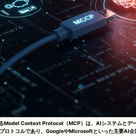
するModel Context Protocol（MCP）は、AIシステム
ロトコルであり、GoogleやMicrosoftといった主要AI