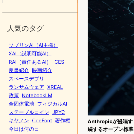
人気のタグ
ソブリンAI（AI主権）
XAI（説明可能AI）
RAI（責任あるAI）
CES
良書紹介
映画紹介
スペースデブリ
ランサムウェア
XREAL
政策
NotebookLM
全固体電池
フィジカルAI
ステーブルコイン
JPYC
キヤノン
CoeFont
著作権
Anthropicが提唱
今日は何の日
続するオープン標準プ