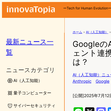
ーTech for Human Evolution
ホーム
»
AI（人工知能）
»
最新ニュース一
Google
覧
ェント連
は？
ニュースカテゴリ
AI（人工知能）ニュ
AI（人工知能）
Anthropic
Google
量子コンピューター
[公開]
2025年7月12
サイバーセキュリティ