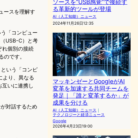
ソースを”USB感覚”で接続す
る革新的ツールが登場
ニュースを理解す
AI（人工知能）ニュース
2024年11月26日12:35
デルという「コンピュー
USB-C）と考
ぞれ個別の接続
るのです。
ジェントという「コンピ
により、異なる
マッキンゼーとGoogleがAI
お互いに連携し
変革を加速する共同チームを
発足｜「誰と変革するか」が
成果を分ける
士が対話するため
AI（人工知能）ニュース
｜
テクノロジーと経済ニュース
Google
2026年4月23日19:00