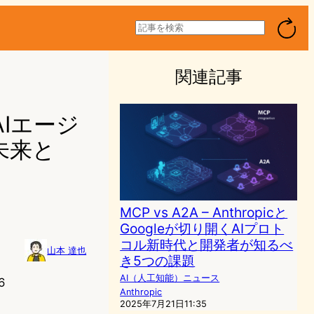
検
索
関連記事
くAIエージ
未来と
MCP vs A2A – Anthropicと
Googleが切り開くAIプロト
コル新時代と開発者が知るべ
山本 達也
き5つの課題
AI（人工知能）ニュース
6
Anthropic
2025年7月21日11:35