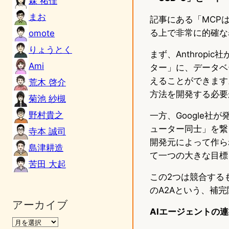
森 祐佳
まお
記事にある「MCPは
る上で非常に的確な
omote
りょうとく
まず、Anthropic社
Ami
ター」に、データベ
えることができます
荒木 啓介
方法を開発する必要
菊池 紗槻
野村貴之
一方、Google社が発表
ューター同士」を繋
寺本 誠司
開発元によって作ら
島津耕造
て一つの大きな目標
苦田 大起
この2つは競合する
のA2Aという、補
アーカイブ
AIエージェントの