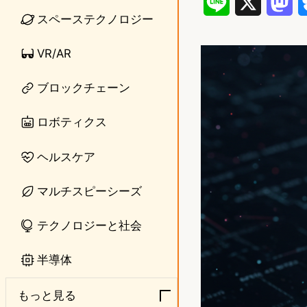
L
X
M
スペーステクノロジー
i
a
VR/AR
n
s
e
t
ブロックチェーン
o
ロボティクス
d
ヘルスケア
o
n
マルチスピーシーズ
テクノロジーと社会
半導体
もっと見る