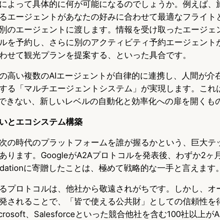
によって具体的に何が可能になるのでしょうか。例えば、
るエージェントがあなたの好みに合わせて最適なフライト
別のエージェントに渡します。情報を受け取ったエージェ
ルを予約し、さらに別のアクティビティ予約エージェント
わせて観光プランを提案する、といった具合です。
の高い複数のAIエージェントが自律的に連携し、人間が介
する「マルチエージェントシステム」が実現します。これ
達できない、新しいレベルの自動化と効率化への扉を開くも
いとエコシステム構築
次の時代のプラットフォームを誰が握るかという、巨大テ
ります。GoogleがA2Aプロトコルを発表後、わずか2ヶ
oundationに寄贈したことは、極めて戦略的な一手と言えます
るプロトコルは、他社から敬遠されがちです。しかし、オ
発されることで、「皆で使える公共財」としての信頼性を
crosoft、Salesforceといった競合他社を含む100社以上