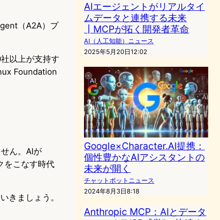
AIエージェントがリアルタイ
ムデータと連携する未来
gent（A2A）プ
┃MCPが拓く開発者革命
AI（人工知能）ニュース
2025年5月20日12:02
100社以上が支持す
Foundation
Google×Character.AI提携：
せん。AIが
個性豊かなAIアシスタントの
クをこなす時代
未来が開く
チャットボットニュース
2024年8月3日8:18
ていきましょう。
Anthropic MCP：AIとデータ