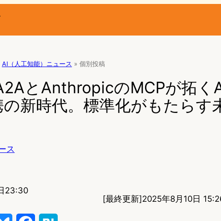
ー
AI（人工知能）ニュース
»
個別投稿
のA2AとAnthropicのMCPが拓
携の新時代。標準化がもたらす
ース
日23:30
[最終更新]
2025年8月10日 15:2