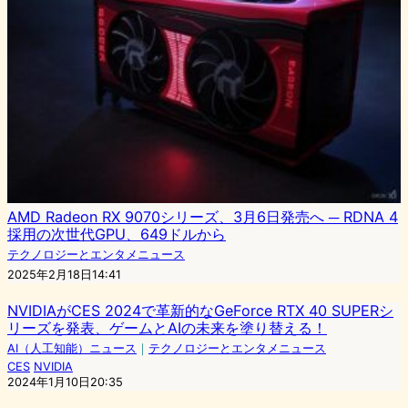
AMD Radeon RX 9070シリーズ、3月6日発売へ ─ RDNA 4
採用の次世代GPU、649ドルから
テクノロジーとエンタメニュース
2025年2月18日14:41
NVIDIAがCES 2024で革新的なGeForce RTX 40 SUPERシ
リーズを発表、ゲームとAIの未来を塗り替える！
AI（人工知能）ニュース
｜
テクノロジーとエンタメニュース
CES
NVIDIA
2024年1月10日20:35