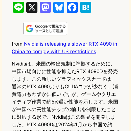
L
X
M
B
F
H
i
a
l
a
a
n
s
u
c
t
e
t
e
e
e
from
Nvidia is releasing a slower RTX 4090 in
China to comply with US restrictions
.
o
s
b
n
d
k
o
a
Nvidiaは、米国の輸出規制に準拠するために、
中国市場向けに性能を抑えたRTX 4090Dを発売
o
y
o
します。この新しいグラフィックスカードは、
n
k
通常のRTX 4090よりもCUDAコアが少なく、消
費電力もわずかに低いですが、ゲームやクリエ
イティブ作業で約5%遅い性能を示します。米国
が中国への高性能チップの輸出を制限したこと
に対応する形で、Nvidiaはこの製品を開発しま
した。RTX 4090Dは2024年1月から中国で約