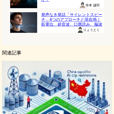
寺本 誠司
発声なき発話「サイレントスピー
チ」4つのアプローチと現在地｜
筋電位、超音波、口唇読み、脳波
りょうとく
関連記事