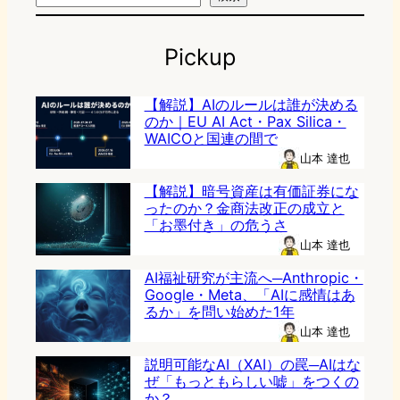
Pickup
【解説】AIのルールは誰が決める
のか｜EU AI Act・Pax Silica・
WAICOと国連の間で
山本 達也
【解説】暗号資産は有価証券にな
ったのか？金商法改正の成立と
「お墨付き」の危うさ
山本 達也
AI福祉研究が主流へ─Anthropic・
Google・Meta、「AIに感情はあ
るか」を問い始めた1年
山本 達也
説明可能なAI（XAI）の罠─AIはな
ぜ「もっともらしい嘘」をつくの
か？