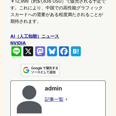
￥12,999（約$1,836 USD）で販売される予定で
す。これにより、中国での高性能グラフィック
スカードへの需要がある程度満たされることが
期待されます。
AI（人工知能）ニュース
NVIDIA
L
X
M
B
F
H
i
a
l
a
a
n
s
u
c
t
e
t
e
e
e
admin
o
s
b
n
記事一覧
d
k
o
a
o
y
o