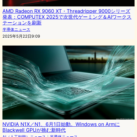
AMD Radeon RX 9060 XT・Threadripper 9000シリーズ
発表：COMPUTEX 2025で次世代ゲーミング＆AIワークス
テーションを刷新
半導体ニュース
2025年5月22日9:09
NVIDIA N1X／N1、6月1日始動。Windows on Armに
Blackwell GPUが挑む新時代
AI（人工知能）ニュース
｜
半導体ニュース