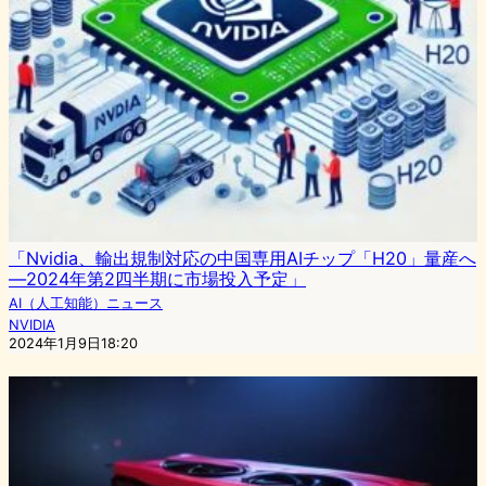
「Nvidia、輸出規制対応の中国専用AIチップ「H20」量産へ
―2024年第2四半期に市場投入予定」
AI（人工知能）ニュース
NVIDIA
2024年1月9日18:20