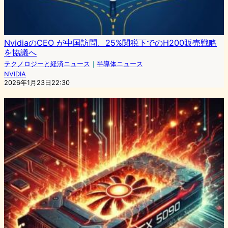
NvidiaのCEO が中国訪問、25%関税下でのH200販売戦略
を協議へ
テクノロジーと経済ニュース
｜
半導体ニュース
NVIDIA
2026年1月23日22:30