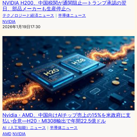
NVIDIA H200、中国税関が通関阻止—トランプ承認の翌
日、部品メーカーも生産停止へ
テクノロジーと経済ニュース
｜
半導体ニュース
NVIDIA
2026年1月19日17:30
Nvidia・AMD、中国向けAIチップ売上の15%を米政府に支
払い合意—H20・MI308輸出で年間22.5億ドル
AI（人工知能）ニュース
｜
半導体ニュース
AMD
NVIDIA