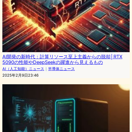
AI開発の新時代：計算リソース至上主義からの脱却│RTX
5090の性能やDeepSeekの躍進から見えるもの
AI（人工知能）ニュース
｜
半導体ニュース
2025年2月9日23:46