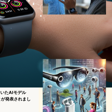
Apple、AIドクター開発へ本
格始動 — 2026年リリース予
定の「Health+」で医療アド
バイスを提供
AI（人工知能）ニュース
｜
ヘルスケアテクノロジーニュース
2025年4月2日16:57
用いたAIモデル
ることが発表されまし