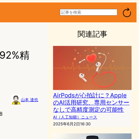
検
索
関連記事
92%精
AirPodsが心拍計に？Apple
山本 達也
のAI活用研究、専用センサー
なしで高精度測定の可能性
8
AI（人工知能）ニュース
2025年6月2日16:30