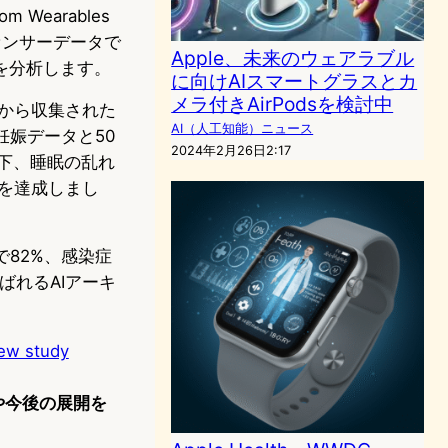
rom Wearables
の生センサーデータで
Apple、未来のウェアラブル
を分析します。
に向けAIスマートグラスとカ
メラ付きAirPodsを検討中
855人から収集された
AI（人工知能）ニュース
妊娠データと50
2024年2月26日2:17
低下、睡眠の乱れ
度を達成しまし
で82%、感染症
ばれるAIアーキ
new study
価や今後の展開を