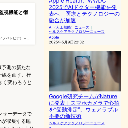
Apple Health、WWDC
2025でAIドクター機能を発
の血圧監視機能と衛
表へ – 医療とテクノロジーの
融合が加速
AI（人工知能）ニュース
｜
ヘルスケアテクノロジーニュース
Apple
 -（イノベトピア） – …
2025年5月9日22:32
健康予測の新たな
一線を画す、行
きく変わろうと
Google研究チームがNature
に発表｜スマホカメラで心拍
を”受動測定”、ウェアラブル
ンサーデータで
不要の新技術
chが収集する睡
ヘルスケアテクノロジーニュース