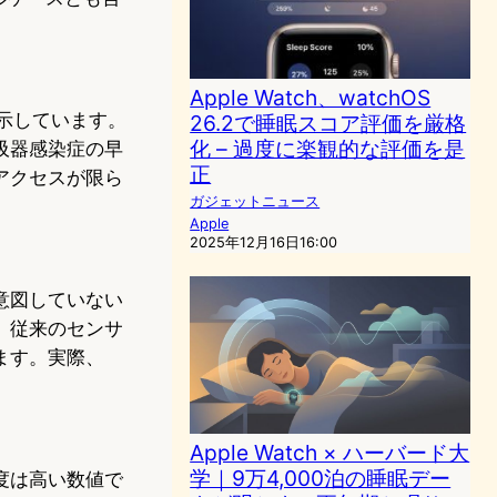
Apple Watch、watchOS
示しています。
26.2で睡眠スコア評価を厳格
化 – 過度に楽観的な評価を是
吸器感染症の早
正
アクセスが限ら
ガジェットニュース
Apple
2025年12月16日16:00
意図していない
、従来のセンサ
ます。実際、
Apple Watch × ハーバード大
学｜9万4,000泊の睡眠デー
度は高い数値で