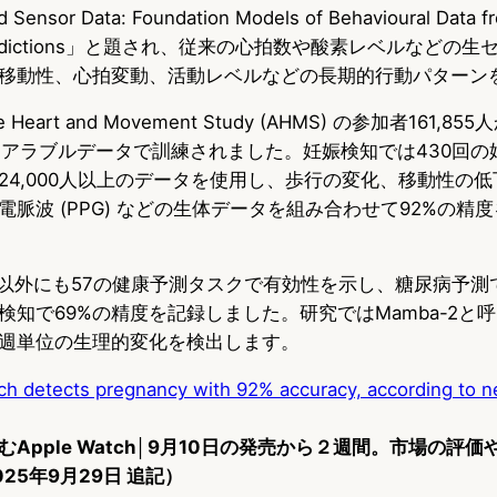
sor Data: Foundation Models of Behavioural Data f
th Predictions」と題され、従来の心拍数や酸素レベルなど
移動性、心拍変動、活動レベルなどの長期的行動パターン
Heart and Movement Study (AHMS) の参加者161,
ェアラブルデータで訓練されました。妊娠検知では430回の
24,000人以上のデータを使用し、歩行の変化、移動性の
脈波 (PPG) などの生体データを組み合わせて92%の精
娠以外にも57の健康予測タスクで有効性を示し、糖尿病予測
検知で69%の精度を記録しました。研究ではMamba-2と呼
週単位の生理的変化を検出します。
ch detects pregnancy with 92% accuracy, according to 
Apple Watch│9月10日の発売から２週間。市場の評
25年9月29日 追記）