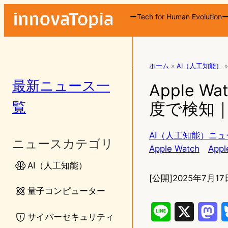
ーTech for Human Evolution
ホーム
»
AI（人工知能）
»
最新ニュース一
Apple 
覧
度で検知｜
AI（人工知能）ニュ
ニュースカテゴリ
Apple Watch
Appl
AI（人工知能）
[公開]
2025年7月17
量子コンピューター
L
X
M
サイバーセキュリティ