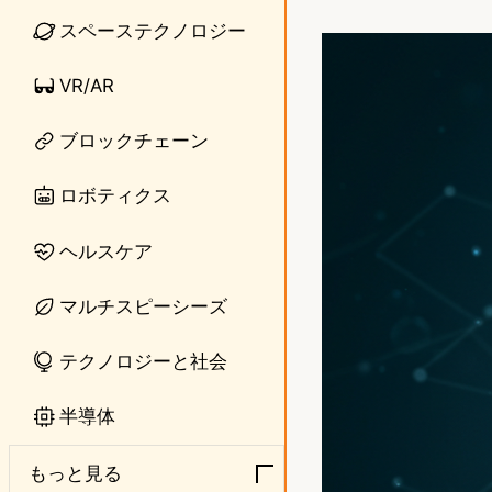
i
a
スペーステクノロジー
n
s
VR/AR
e
t
o
ブロックチェーン
d
ロボティクス
o
ヘルスケア
n
マルチスピーシーズ
テクノロジーと社会
半導体
もっと見る