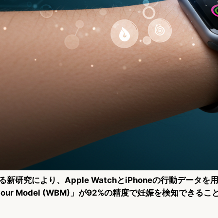
る新研究により、Apple WatchとiPhoneの行動データを
haviour Model (WBM)」が92%の精度で妊娠を検知でき