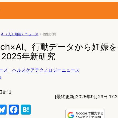
ー
AI（人工知能）ニュース
»
個別投稿
Watch×AI、行動データから妊娠を
2025年新研究
ース
｜
ヘルスケアテクノロジーニュース
e
日8:13
[最終更新]
2025年9月29日 17:2
B
F
H