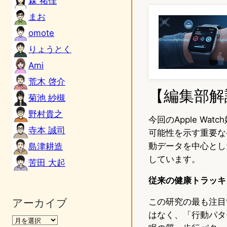
森 祐佳
まお
omote
りょうとく
Ami
荒木 啓介
【編集部解
菊池 紗槻
野村貴之
今回のApple W
寺本 誠司
可能性を示す重要な
動データを中心とし
島津耕造
しています。
苦田 大起
従来の健康トラッキ
アーカイブ
この研究の最も注目
はなく、「行動パター