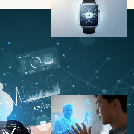
Apple Watch、AIアシスタン
ト化へ｜watchOS 27のSiri
AIと対応モデル大幅絞り込み
を解説
AI（人工知能）ニュース
｜
ガジェットニュース
スマートウォッチ
Apple
WWDC
2026年6月9日12:00