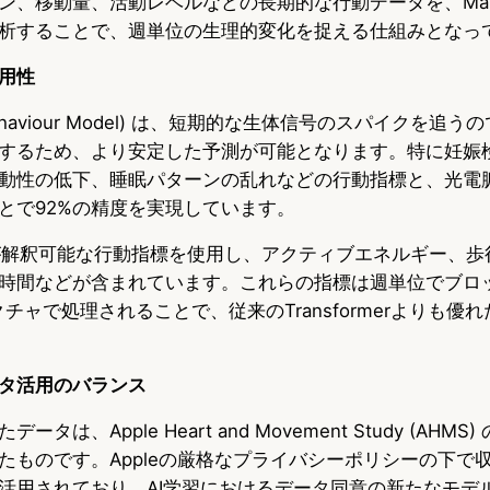
ン、移動量、活動レベルなどの長期的な行動データを、Mamb
析することで、週単位の生理的変化を捉える仕組みとなっ
用性
e Behaviour Model) は、短期的な生体信号のスパイクを
するため、より安定した予測が可能となります。特に妊娠
動性の低下、睡眠パターンの乱れなどの行動指標と、光電脈波 
とで92%の精度を実現しています。
が解釈可能な行動指標を使用し、アクティブエネルギー、歩
時間などが含まれています。これらの指標は週単位でブロ
テクチャで処理されることで、従来のTransformerよりも優
タ活用のバランス
は、Apple Heart and Movement Study (AHMS) 
たものです。Appleの厳格なプライバシーポリシーの下で収
活用されており、AI学習におけるデータ同意の新たなモデ