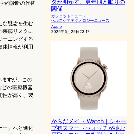
タが明かす、更年期と眠りの
医学的診断の代替
関係
ガジェットニュース
｜
ヘルスケアテクノロジーニュース
たな懸念を生む
Apple
の疾病リスクに
2026年5月29日23:17
リーニングする
健康情報が利用
ていますが、この
などの医療機器
能性が高く、製
からだメイト Watch｜シャー
プ初スマートウォッチが挑む
ナー」へと進化