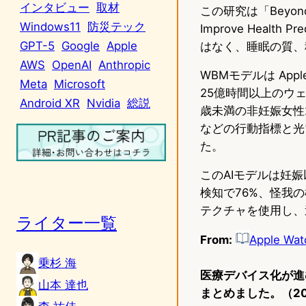
インタビュー
取材
この研究は「Beyond Sen
Windows11
防災テック
Improve Heal
GPT-5
Google
Apple
はなく、睡眠の質、
AWS
OpenAI
Anthropic
WBMモデルは Apple 
Meta
Microsoft
25億時間以上のウ
Android XR
Nvidia
総説
歳未満の非妊娠女性
などの行動指標と光電
た。
このAIモデルは妊
検知で76%、怪我の
テクチャを使用し、
ライター一覧
From:
Apple Wat
乗杉 海
医療デバイス化が進む
山本 達也
まとめました。（20