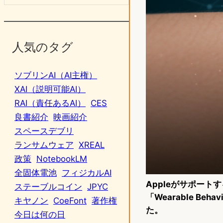
人気のタグ
ソブリンAI（AI主権）
XAI（説明可能AI）
RAI（責任あるAI）
CES
良書紹介
映画紹介
スペースデブリ
ランサムウェア
XREAL
政策
NotebookLM
全固体電池
フィジカルAI
Appleがサポートす
ステーブルコイン
JPYC
「Wearable Be
キヤノン
CoeFont
著作権
た。
今日は何の日