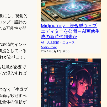
不要にし、視覚的
ロンプト設計の
Midjourney、統合型ウェブ
れる可能性が開
エディターを公開 – AI画像生
成の新時代到来か
AI（人工知能）ニュース
の経済的インセ
Midjourney
前提としている
2024年8月17日9:36
恐れがあります。
にも注意が必要で
ドが混入すれば
けでなく「生成プ
革新は歓迎すべ
化全体の信頼が