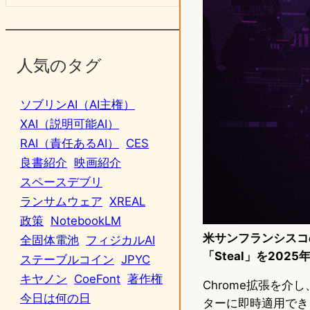
人気のタグ
ソブリンAI（AI主権）
XAI（説明可能AI）
RAI（責任あるAI）
CES
良書紹介
映画紹介
スペースデブリ
ランサムウェア
XREAL
政策
NotebookLM
米サンフランシスコの生
全固体電池
フィジカルAI
「Steal」を202
ステーブルコイン
JPYC
キヤノン
CoeFont
著作権
Chrome拡張を介
今日は何の日
ターに即時適用できる