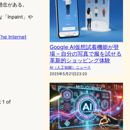
懸念がある。
npaint」や
The Internet
Google AI仮想試着機能が登
場 – 自分の写真で服を試せる
革新的ショッピング体験
AI（人工知能）ニュース
2025年5月21日23:20
 1 of