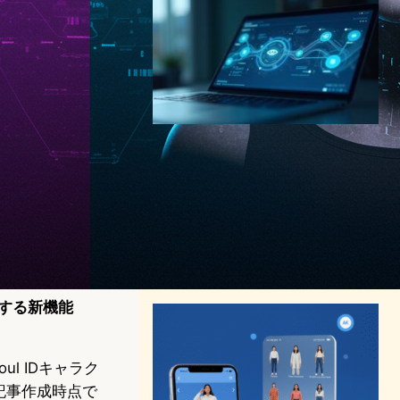
Microsoft Recall: Windows
Copilot+ PCの新AI機能
「Recall」、利便性の裏にあ
るプライバシー論争とセキュ
リティ対策を徹底解説
AI（人工知能）ニュース
｜
テクノロジーと社会ニュース
2025年4月27日21:24
携する新機能
l IDキャラク
、記事作成時点で