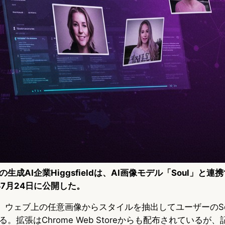
成AI企業Higgsfieldは、AI画像モデル「Soul」と連
5年7月24日に公開した。
し、ウェブ上の任意画像からスタイルを抽出してユーザーのSou
。拡張はChrome Web Storeからも配布されているが