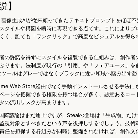
説】
トは、画像生成AIが従来頼ってきたテキストプロンプトをほぼ
スタイルや構図を瞬時に再現できる点です。これによりプ
くく、誰でも「ワンクリック」で高度なビジュアルを得ら
者の許諾を得ずにスタイルを複製できる仕組みは、創作者
ぶります。法制度が現行の「引用」や「フェアユース」を
ようなツールはグレーではなくブラックに近い領域へ踏み出す
ome Web Store経由でなく手動インストールさせる手法
ページを把握できる権限を持つ場合が多く、悪意あるコー
タの流出リスクが高まります。
る国際議論はまだ途上ですが、Stealの登場は「生成物」だ
監視対象とすべきだという声を後押しするでしょう。技術
責任を担保する枠組みが同時に整備されなければ、創作文