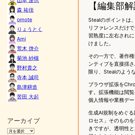
山本 達也
【編集部解
森 祐佳
omote
Stealのポイン
リファレンスだけで
りょうとく
習熟度に左右されに
Ami
けました。
荒木 啓介
その一方で、著作権
菊池 紗槻
ンティブを直接揺さ
野村貴之
限り、Stealの
寺本 誠司
ブラウザ拡張をChr
島津耕造
す。拡張機能は閲覧
苦田 大起
個人情報や業務デー
生成AI規制をめぐ
アーカイブ
ロセス」そのものを
きですが、透明性と