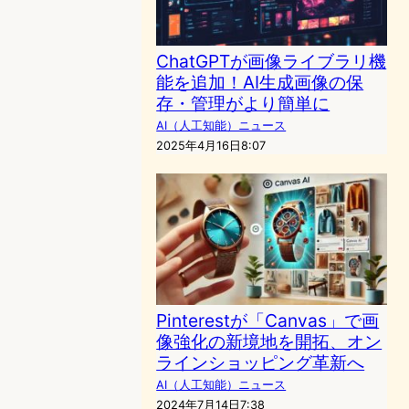
ChatGPTが画像ライブラリ機
能を追加！AI生成画像の保
存・管理がより簡単に
AI（人工知能）ニュース
2025年4月16日8:07
Pinterestが「Canvas」で画
像強化の新境地を開拓、オン
ラインショッピング革新へ
AI（人工知能）ニュース
2024年7月14日7:38