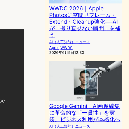
WWDC 2026｜Apple
Photosに空間リフレーム・
Extend・Cleanup強化──AI
が「撮り直せない瞬間」を補
う
AI（人工知能）ニュース
Apple
WWDC
2026年6月9日12:30
Google Gemini、AI画像編集
に革命的な「一貫性」を実
装。ビジネス利用が本格化へ
AI（人工知能）ニュース