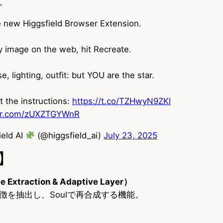
。
he new Higgsfield Browser Extension.
 image on the web, hit Recreate.
, lighting, outfit: but YOU are the star.
 the instructions:
https://t.co/TZHwyN9ZKl
ter.com/zUXZTGYWnR
ield AI
(@higgsfield_ai)
July 23, 2025
】
e Extraction & Adaptive Layer）
徴を抽出し、Soulで再合成する機能。