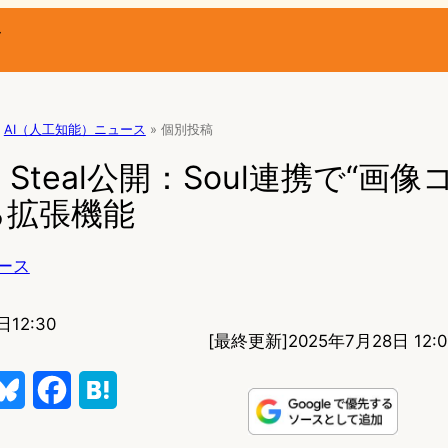
ー
AI（人工知能）ニュース
»
個別投稿
eld Steal公開：Soul連携で“画
る拡張機能
ース
日12:30
[最終更新]
2025年7月28日 12:0
B
F
H
l
a
a