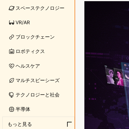
n
s
スペーステクノロジー
e
t
VR/AR
o
ブロックチェーン
d
o
ロボティクス
n
ヘルスケア
マルチスピーシーズ
テクノロジーと社会
半導体
もっと見る