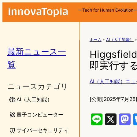
ーTech for Human Evolution
ホーム
»
AI（人工知能）
»
最新ニュース一
Higgsfi
覧
即実行す
AI（人工知能）ニュ
ニュースカテゴリ
[公開]
2025年7月28
AI（人工知能）
量子コンピューター
L
X
M
サイバーセキュリティ
i
a