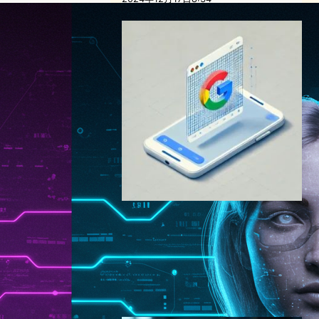
Google Photos、AI編集に目
に見えない透かし技術
「SynthID」を導入 ─ デジタ
ル時代の真正性を確保
AI（人工知能）ニュース
2025年2月7日14:07