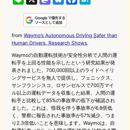
i
a
l
a
a
n
s
u
c
t
e
t
e
e
e
from
Waymo’s Autonomous Driving Safer than
Human Drivers, Research Shows
.
o
s
b
n
d
k
o
a
Waymoの自動運転技術が安全性分析で人間の運
転手を上回る性能を示したという研究結果が発
o
y
o
表されました。700,000回以上のライドヘイリ
n
k
ングサービスを無人で提供し、フェニックス、
サンフランシスコ、ロサンゼルスで700万マイ
ル以上の運転データを収集した結果、人間の運
転手と比較して85%の事故率の低下が確認され
ました。これは、怪我を伴う事故率が6.8倍低
く、警察に報告された事故率が57%減少、つま
り2.3倍低いことを意味します。Waymoは、自