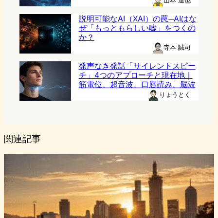
山本 達也
説明可能なAI（XAI）の罠─AIはな
ぜ「もっともらしい嘘」をつくの
か？
寺本 誠司
発声なき発話「サイレントスピー
チ」4つのアプローチと現在地｜
筋電位、超音波、口唇読み、脳波
りょうとく
関連記事