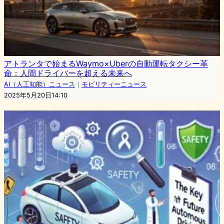
アトランタで始まるWaymo×Uberの自動運転タクシー革
命：人間ドライバーを超える未来へ
AI（人工知能）ニュース
｜
モビリティーニュース
2025年5月20日14:10