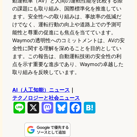
動運転車（AV）と人間の運転性能を比較する際
の課題にも取り組み、国際標準化を推進してい
ます。安全性への取り組みは、事故率の低減だ
けでなく、運転行動の向上や道路上での予測可
能性と尊重の促進にも焦点を当てています。
Waymoの透明性へのコミットメントは、AVの安
全性に関する理解を深めることを目的としてい
ます。この報告は、自動運転技術の安全性の利
点を示す重要な進歩であり、Waymoの卓越した
取り組みを反映しています。
AI（人工知能）ニュース
｜
テクノロジーと社会ニュース
L
X
M
B
F
H
i
a
l
a
a
n
s
u
c
t