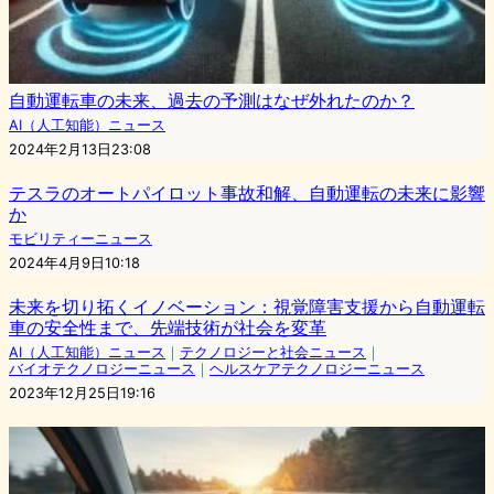
自動運転車の未来、過去の予測はなぜ外れたのか？
AI（人工知能）ニュース
2024年2月13日23:08
テスラのオートパイロット事故和解、自動運転の未来に影響
か
モビリティーニュース
2024年4月9日10:18
未来を切り拓くイノベーション：視覚障害支援から自動運転
車の安全性まで、先端技術が社会を変革
AI（人工知能）ニュース
｜
テクノロジーと社会ニュース
｜
バイオテクノロジーニュース
｜
ヘルスケアテクノロジーニュース
2023年12月25日19:16