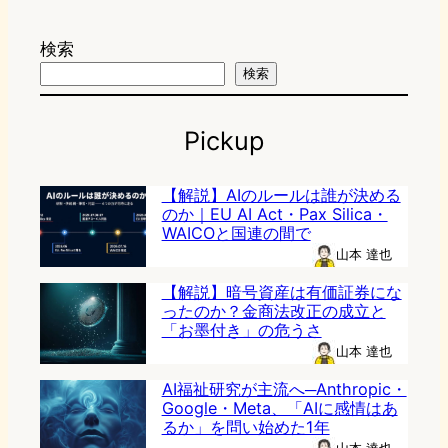
検索
検索
Pickup
【解説】AIのルールは誰が決める
のか｜EU AI Act・Pax Silica・
WAICOと国連の間で
山本 達也
【解説】暗号資産は有価証券にな
ったのか？金商法改正の成立と
「お墨付き」の危うさ
山本 達也
AI福祉研究が主流へ─Anthropic・
Google・Meta、「AIに感情はあ
るか」を問い始めた1年