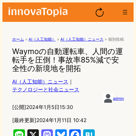
ホーム
»
AI（人工知能）
»
AI（人工知能）ニュース
»
個別投稿
Waymoの自動運転車、人間の運
転手を圧倒！事故率85%減で安
全性の新境地を開拓
AI（人工知能）ニュース
｜
テクノロジーと社会ニュース
admin
[公開]
2024年1月5日15:30
[最終更新]
2024年1月11日 10:42
L
X
M
B
F
H