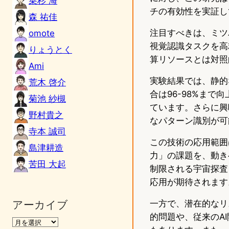
乗杉 海
チの有効性を実証し
森 祐佳
注目すべきは、ミツ
omote
視覚認識タスクを高
りょうとく
算リソースとは対照
Ami
実験結果では、静的
荒木 啓介
合は96-98%ま
菊池 紗槻
ています。さらに興
野村貴之
なパターン識別が可
寺本 誠司
この技術の応用範囲
島津耕造
力」の課題を、動き
苦田 大起
制限される宇宙探査
応用が期待されます
アーカイブ
一方で、潜在的なリ
的問題や、従来のA