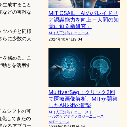
を生成すること
花などの複雑な
MIT CSAIL、AIのパレイドリ
ア認識能力を向上 – 人間の知
覚に迫る新研究」
ミツバチと同様
AI（人工知能）ニュース
さらに少数の人
2024年10月1日9:04
。
ーを務める。こ
ず動きを活用す
MultiverSeg：クリック2回
で医療画像解析、MITが開発
したAI技術の衝撃
イムシフトの可
AI（人工知能）ニュース
｜
ヘルスケアテクノロジーニュース
進化してきたの
MITニュース
異なるアプロー
2025年9月25日16:34