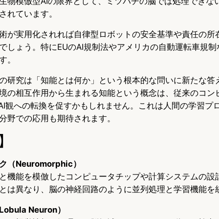
生物模倣型AIの限界として、ミツバチの脳では処理できな
されています。
術が実用化されれば自律型ロボットの安全基準や責任の所
でしょう。特にEUのAI規制法やアメリカの自動運転車規制
す。
の研究は「知能とは何か」という根本的な問いに新たな答
境の相互作用から生まれる知能という概念は、従来のコン
なAI観への転換を促すかもしれません。これは人間の学習プ
分野での応用も期待されます。
】
Neuromorphic）
と機能を模倣したコンピュータチップや計算システムの設
とは異なり、脳の神経回路のように並列処理と学習機能を
ula Neuron）