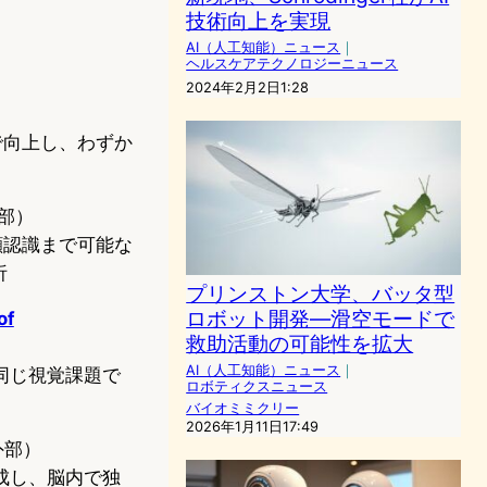
技術向上を実現
AI（人工知能）ニュース
｜
ヘルスケアテクノロジーニュース
2024年2月2日1:28
で向上し、わずか
部）
顔認識まで可能な
析
プリンストン大学、バッタ型
ロボット開発—滑空モードで
of
救助活動の可能性を拡大
AI（人工知能）ニュース
｜
同じ視覚課題で
ロボティクスニュース
バイオミミクリー
2026年1月11日17:49
外部）
成し、脳内で独