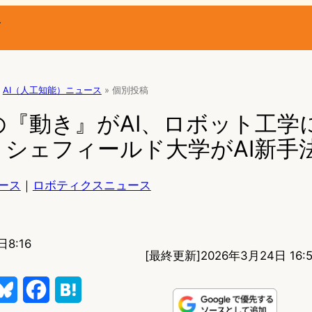
ー
AI（人工知能）ニュース
»
個別投稿
の『動き』がAI、ロボット工学
シェフィールド大学がAI新手
ース
｜
ロボティクスニュース
日8:16
[最終更新]
2026年3月24日 16:
B
F
H