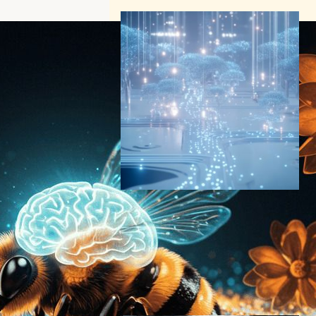
MITが開発、AIコード生成の
精度を飛躍的に向上させる新
手法 – 小規模モデルで大型AI
を凌駕
AI（人工知能）ニュース
MITニュース
2025年4月20日7:51