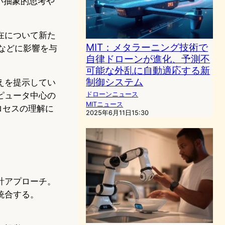
い抽象的思考や
在について新た
MIT：メタラーニング技術で
などに影響を与
自律ドローンが進化、予測不
可能な外乱に自動適応する新
制御システム
えを提示してい
ドローンニュース
ピュータ中心の
MITニュース
ロセスの理解に
2025年6月11日15:30
計アプローチ。
統合する。