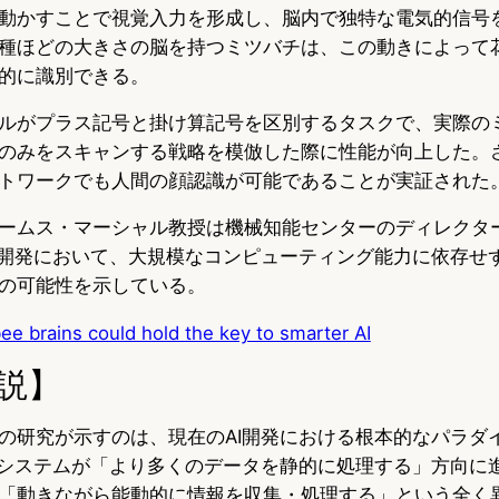
動かすことで視覚入力を形成し、脳内で独特な電気的信号
種ほどの大きさの脳を持つミツバチは、この動きによって
的に識別できる。
ルがプラス記号と掛け算記号を区別するタスクで、実際の
のみをスキャンする戦略を模倣した際に性能が向上した。
トワークでも人間の顔認識が可能であることが実証された
ームス・マーシャル教授は機械知能センターのディレクタ
の開発において、大規模なコンピューティング能力に依存せ
の可能性を示している。
ee brains could hold the key to smarter AI
説】
の研究が示すのは、現在のAI開発における根本的なパラダ
Iシステムが「より多くのデータを静的に処理する」方向に
「動きながら能動的に情報を収集・処理する」という全く