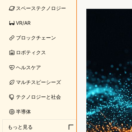
i
a
スペーステクノロジー
n
s
VR/AR
e
t
o
ブロックチェーン
d
ロボティクス
o
ヘルスケア
n
マルチスピーシーズ
テクノロジーと社会
半導体
もっと見る