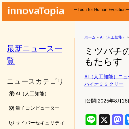
ーTech for Human Evolution
ホーム
»
AI（人工知能）
»
最新ニュース一
ミツバチ
覧
もたらす｜
AI（人工知能）ニュ
ニュースカテゴリ
バイオミミクリー
AI（人工知能）
[公開]
2025年8月26
量子コンピューター
L
X
M
サイバーセキュリティ