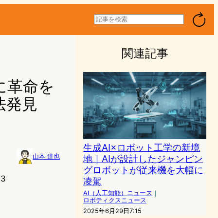
検
索
関連記事
に革命を
法発見
生成AI×ロボット工学の新境
地｜AIが設計したジャンピン
山本 達也
グロボットが従来機を大幅に
53
凌駕
AI（人工知能）ニュース
｜
ロボティクスニュース
2025年6月29日7:15