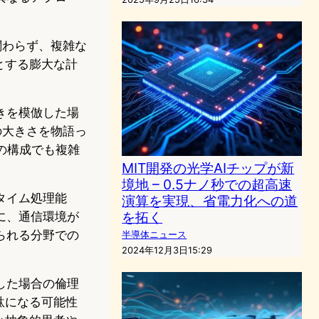
関わらず、複雑な
とする膨大な計
きを模倣した場
の大きさを物語っ
の構成でも複雑
MIT開発の光学AIチップが新
境地 – 0.5ナノ秒での超高速
タイム処理能
演算を実現、省電力化への道
を拓く
に、通信環境が
られる分野での
半導体ニュース
2024年12月3日15:29
した場合の倫理
駄になる可能性