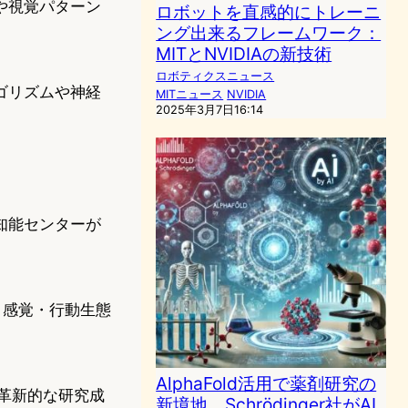
や視覚パターン
ロボットを直感的にトレーニ
ング出来るフレームワーク：
MITとNVIDIAの新技術
ロボティクスニュース
ゴリズムや神経
MITニュース
NVIDIA
2025年3月7日16:14
知能センターが
。感覚・行動生態
AlphaFold活用で薬剤研究の
、革新的な研究成
新境地、Schrödinger社がAI