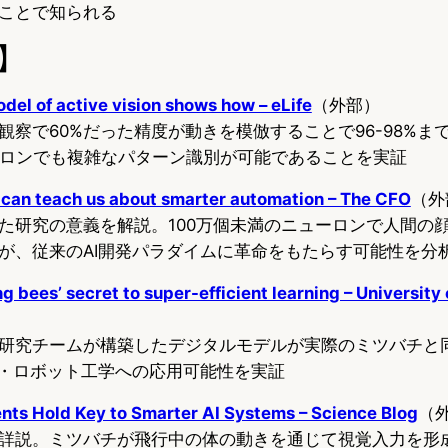
ことで知られる
】
el of active vision shows how – eLife
（外部）
観察で60%だった精度が動きを模倣することで96-98%ま
ーロンでも複雑なパターン識別が可能であることを実証
 can teach us about smarter automation – The CFO
（外
た研究の意義を解説。100万個未満のニューロンで人間の
が、従来のAI開発パラダイムに革命をもたらす可能性を分
 bees’ secret to super-efficient learning – University 
研究チームが構築したデジタルモデルが実際のミツバチと
I・ロボット工学への応用可能性を実証
nts Hold Key to Smarter AI Systems – Science Blog
（
詳説。ミツバチが飛行中の体の動きを通じて視覚入力を形