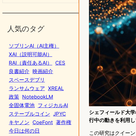
人気のタグ
ソブリンAI（AI主権）
XAI（説明可能AI）
RAI（責任あるAI）
CES
良書紹介
映画紹介
スペースデブリ
ランサムウェア
XREAL
政策
NotebookLM
全固体電池
フィジカルAI
シェフィールド大学
ステーブルコイン
JPYC
行中の動きを利用し
キヤノン
CoeFont
著作権
今日は何の日
この研究はクイーン