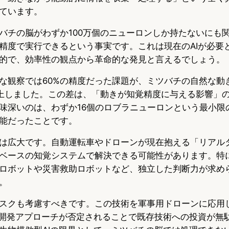
ています。
バチの脳がわずか100万個のニューロンしか持たないにも
精度で実行できるという事実です。これは現在のAIが必要
的で、効率性の観点から革命的な発見と言えるでしょう。
な観察では60%の精度だった課題が、ミツバチの自然な動
で向上しました。この差は、「動きが知覚精度に与える影響」
味深いのは、わずか16個のロブラニューロンという最小限
能だったことです。
は広大です。自動運転車やドローンが現在抱える「リアル
ベースの知覚システムで解決できる可能性があります。特
ロボットや災害救助ロボットなど、独立した判断力が求め
。
スクも考慮すべきです。この技術を軍事用ドローンに応用
I開発アプローチが否定されることで既存技術への投資が無