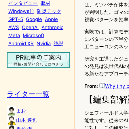
インタビュー
取材
は、ミツバチが体を
Windows11
防災テック
が判明した。ゴマの
GPT-5
Google
Apple
視覚パターンを効率
AWS
OpenAI
Anthropic
実験では、計算モデ
Meta
Microsoft
にパターンの下半分
Android XR
Nvidia
総説
工ニューロンのネッ
研究を主導したジェ
の発見は次世代AI
る新たなアプローチ
From:
Why tiny b
ライター一覧
【編集部解
まお
シェフィールド大学
山本 達也
能性です。従来のA
に対し、この研究は