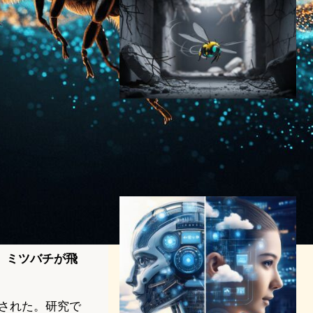
MITの昆虫型フラッピングマ
イクロロボットが災害救助の
未来を先取りする
ロボティクスニュース
2025年12月5日12:00
、ミツバチが飛
。
載された。研究で