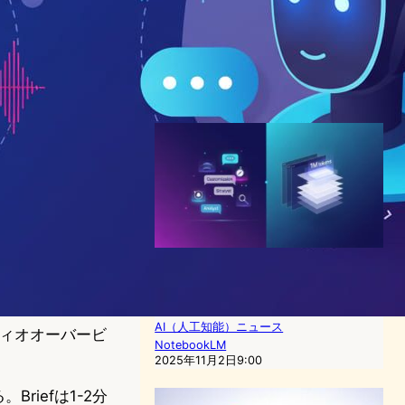
加へ – 情報処理の未来を変え
る新機能
チャットボットニュース
NotebookLM
2024年10月1日8:27
Google NotebookLM、対話
型AIの新次元へ―カスタム指
示と会話履歴保存を実装
AI（人工知能）ニュース
ーディオオーバービ
NotebookLM
2025年11月2日9:00
Briefは1-2分