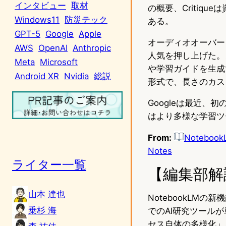
インタビュー
取材
の概要、Critiq
Windows11
防災テック
ある。
GPT-5
Google
Apple
オーディオオーバービ
AWS
OpenAI
Anthropic
人気を押し上げた。
Meta
Microsoft
や学習ガイドを生成
Android XR
Nvidia
総説
形式で、長さのカス
Googleは最近、
はより多様な学習ツ
From:
NotebookL
Notes
ライター一覧
【編集部解
山本 達也
NotebookLM
乗杉 海
でのAI研究ツール
セス自体の多様化」