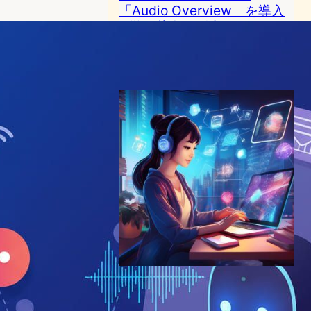
「Audio Overview」を導入
– 学習革命の到来か
AI（人工知能）ニュース
NotebookLM
2024年9月13日7:51
Google NotebookLM、AIポ
ッドキャスト機能とカスタム
チャットボット作成機能を追