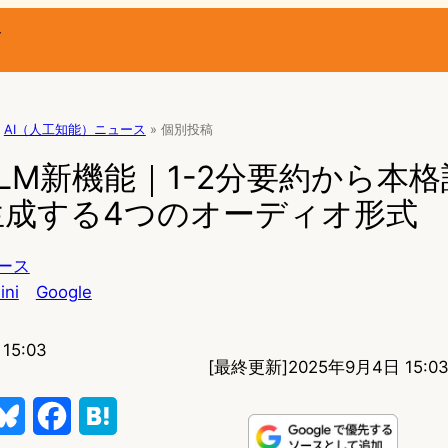
ー
AI（人工知能）ニュース
»
個別投稿
okLM新機能｜1-2分要約から本
生成する4つのオーディオ形式
ース
ini
Google
15:03
[最終更新]
2025年9月4日 15:0
B
F
H