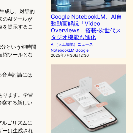
を生成し、対話的
Google NotebookLM、AI自
のAIツールが
動動画解説「Video
視点を提示するこ
Overviews」搭載‐次世代ス
タジオ機能も進化
AI（人工知能）ニュース
2分という短時間
NotebookLM
Google
短縮ツールとな
2025年7月30日12:30
る音声討論には
あります。学習
考察する新しい
アルゴリズムに
ザーは生成され