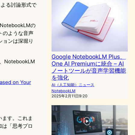
トによる討論形式で
ebookLMの
トのような音声
ションは深堀り
Google NotebookLM Plus、
tebookLM
One AI Premiumに統合 – AI
ノートツールが音声学習機能
を強化
ased on Your
AI（人工知能）ニュース
NotebookLM
2025年2月11日9:20
ています。これま
加は「思考プロ