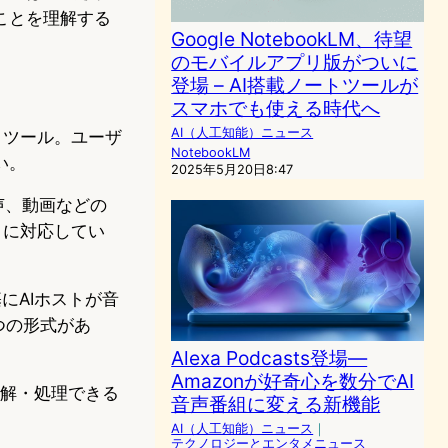
ことを理解する
Google NotebookLM、待望
のモバイルアプリ版がついに
登場 – AI搭載ノートツールが
スマホでも使える時代へ
AI（人工知能）ニュース
タントツール。ユーザ
NotebookLM
い。
2025年5月20日8:47
音声、動画などの
トに対応してい
基にAIホストが音
4つの形式があ
Alexa Podcasts登場—
Amazonが好奇心を数分でAI
理解・処理できる
音声番組に変える新機能
AI（人工知能）ニュース
｜
テクノロジーとエンタメニュース