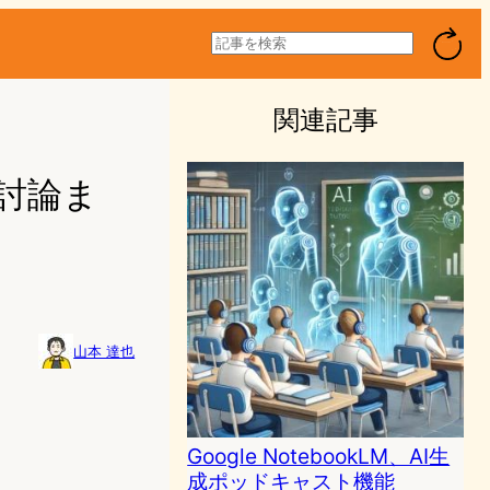
検
索
関連記事
格討論ま
山本 達也
3
Google NotebookLM、AI生
成ポッドキャスト機能