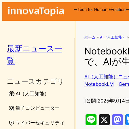
ーTech for Human Evolution
ホーム
»
AI（人工知能）
»
最新ニュース一
Notebo
覧
で、AIが
AI（人工知能）ニュ
ニュースカテゴリ
NotebookLM
Gem
AI（人工知能）
[公開]
2025年9月4日
量子コンピューター
L
X
M
サイバーセキュリティ