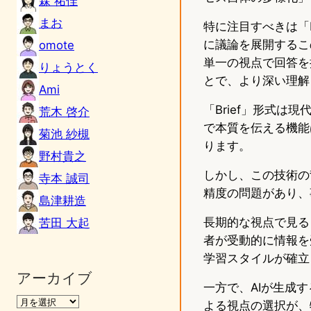
森 祐佳
まお
特に注目すべきは「
に議論を展開するこ
omote
単一の視点で回答を
りょうとく
とで、より深い理解
Ami
「Brief」形式は
荒木 啓介
で本質を伝える機能
菊池 紗槻
ります。
野村貴之
しかし、この技術の
寺本 誠司
精度の問題があり、
島津耕造
長期的な視点で見る
苦田 大起
者が受動的に情報を
学習スタイルが確立
アーカイブ
一方で、AIが生成
よる視点の選択が、