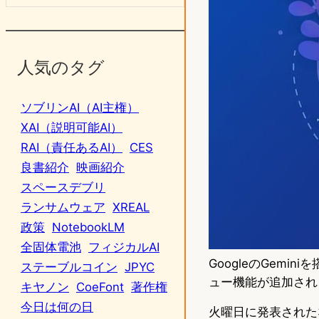
人気のタグ
ソブリンAI（AI主権）
XAI（説明可能AI）
RAI（責任あるAI）
CES
良書紹介
映画紹介
スペースデブリ
ランサムウェア
XREAL
政策
NotebookLM
全固体電池
フィジカルAI
GoogleのGemi
ステーブルコイン
JPYC
ュー機能が追加され
キヤノン
CoeFont
著作権
今日は何の日
火曜日に発表された3つの