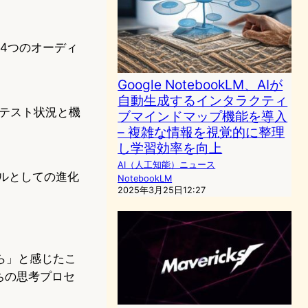
含む4つのオーディ
Google NotebookLM、AIが
自動生成するインタラクティ
式のテスト状況と機
ブマインドマップ機能を導入
– 複雑な情報を視覚的に整理
し学習効率を向上
AI（人工知能）ニュース
ールとしての進化
NotebookLM
2025年3月25日12:27
ら」と感じたこ
たちの思考プロセ