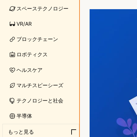
i
a
スペーステクノロジー
n
s
VR/AR
e
t
o
ブロックチェーン
d
ロボティクス
o
ヘルスケア
n
マルチスピーシーズ
テクノロジーと社会
半導体
もっと見る