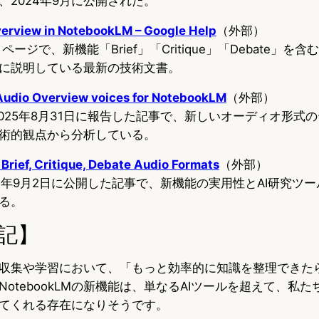
、2024年9月に公開された。
erview in NotebookLM – Google Help
（外部）
トページで、新機能「Brief」「Critique」「Debate」を
に説明している最新の技術文書。
Audio Overview voices for NotebookLM
（外部）
alogが2025年8月31日に報告した記事で、新しいオーディオ形
術的観点から分析している。
rief, Critique, Debate Audio Formats
（外部）
が2025年9月2日に公開した記事で、新機能の実用性とAI研究ツ
る。
記】
収集や学習において、「もっと効率的に知識を整理できた
otebookLMの新機能は、単なるAIツールを超えて、私
てくれる存在になりそうです。