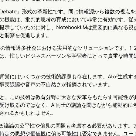
Debate」形式の革新性です。同じ情報源から複数の視点
の機能は、批判的思考の育成において非常に有効です。従来
提示していたのに対し、NotebookLMは意図的に異なる
と洞察を促進します。
現代の情報過多社会における実用的なソリューションです。1-
は、忙しいビジネスパーソンや学習者にとって貴重な時間
背景にはいくつかの技術的課題も存在します。AIが生成す
事実誤認や音声の不自然さが指摘されています。
と、この技術は教育分野に大きな変革をもたらす可能性が
受け取るのではなく、AI同士の議論を聞きながら能動的に
されるかもしれません。
する議論の公平性や偏見の問題も考慮する必要があります。
特定の思想や価値観に偏る可能性は否定できません。ユー