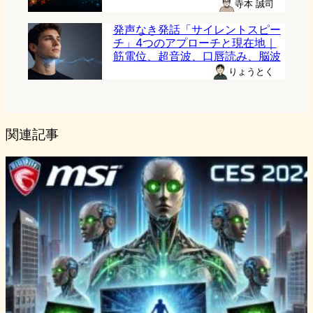
寺本 誠司
発声なき発話「サイレントスピー
チ」4つのアプローチと現在地｜
筋電位、超音波、口唇読み、脳波
りょうとく
関連記事