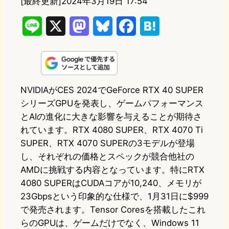
[最終更新]
2024年3月19日 17:54
L
X
M
B
F
H
i
a
l
a
a
n
s
u
c
t
e
t
e
e
e
NVIDIAがCES 2024でGeForce RTX 40 SUPER
シリーズGPUを発表し、ゲームパフォーマンス
o
s
b
n
とAIの進化に大きな影響を与えることが期待さ
d
k
o
a
れています。RTX 4080 SUPER、RTX 4070 Ti
o
y
o
SUPER、RTX 4070 SUPERの3モデルが登場
し、それぞれの価格とスペックが競合他社の
n
k
AMDに挑戦する内容となっています。特にRTX
4080 SUPERはCUDAコアが10,240、メモリが
23Gbpsという印象的な仕様で、1月31日に$999
で発売されます。Tensor Coresを搭載したこれ
らのGPUは、ゲームだけでなく、Windows 11