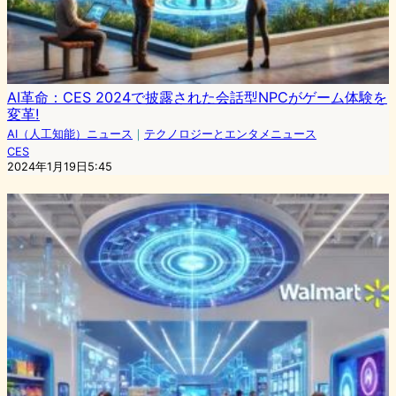
AI革命：CES 2024で披露された会話型NPCがゲーム体験を
変革!
AI（人工知能）ニュース
｜
テクノロジーとエンタメニュース
CES
2024年1月19日5:45