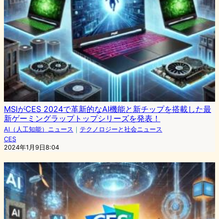
MSIがCES 2024で革新的なAI機能と新チップを搭載した最
新ゲーミングラップトップシリーズを発表！
AI（人工知能）ニュース
｜
テクノロジーと社会ニュース
CES
2024年1月9日8:04