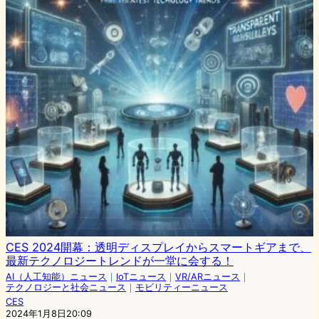
CES 2024開幕：透明ディスプレイからスマートギアまで、
最新テクノロジートレンドが一堂に会する！
AI（人工知能）ニュース
｜
IoTニュース
｜
VR/ARニュース
｜
テクノロジーと社会ニュース
｜
モビリティーニュース
CES
2024年1月8日20:09