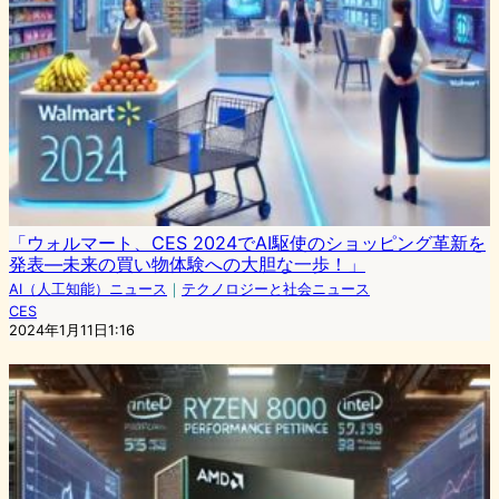
「ウォルマート、CES 2024でAI駆使のショッピング革新を
発表―未来の買い物体験への大胆な一歩！」
AI（人工知能）ニュース
｜
テクノロジーと社会ニュース
CES
2024年1月11日1:16