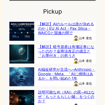
Pickup
【解説】AIのルールは誰が決める
のか｜EU AI Act・Pax Silica・
WAICOと国連の間で
山本 達也
【解説】暗号資産は有価証券にな
ったのか？金商法改正の成立と
「お墨付き」の危うさ
山本 達也
AI福祉研究が主流へ─Anthropic・
Google・Meta、「AIに感情はあ
るか」を問い始めた1年
山本 達也
説明可能なAI（XAI）の罠─AIはな
ぜ「もっともらしい嘘」をつくの
か？