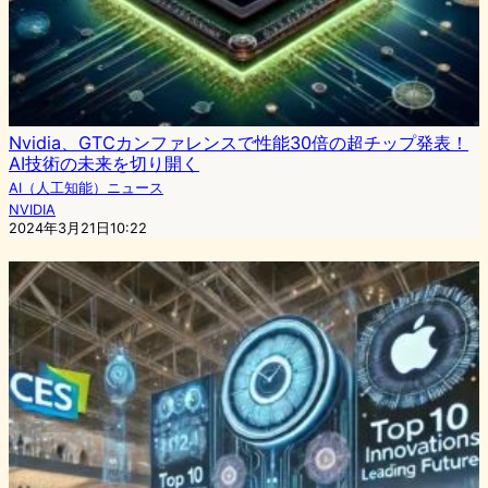
Nvidia、GTCカンファレンスで性能30倍の超チップ発表！
AI技術の未来を切り開く
AI（人工知能）ニュース
NVIDIA
2024年3月21日10:22