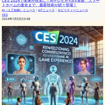
CES 2024で未来が現実に！AIテレビからEV革命、スマー
トホームの進化まで、最新技術が続々登場！
AI（人工知能）ニュース
｜
IoTニュース
｜
モビリティーニュース
CES
2024年1月5日23:08