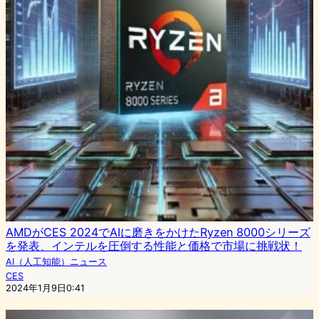
AMDがCES 2024でAIに磨きをかけたRyzen 8000シリーズ
を発表、インテルを圧倒する性能と価格で市場に挑戦状！
AI（人工知能）ニュース
CES
2024年1月9日0:41