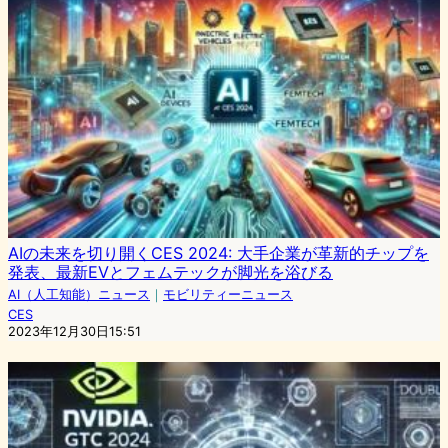
AIの未来を切り開くCES 2024: 大手企業が革新的チップを
発表、最新EVとフェムテックが脚光を浴びる
AI（人工知能）ニュース
｜
モビリティーニュース
CES
2023年12月30日15:51