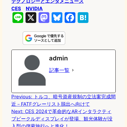
テクノロジーとエンタメニュース
CES
NVIDIA
L
X
M
B
F
H
i
a
l
a
a
n
s
u
c
t
e
t
e
e
e
admin
o
s
b
n
記事一覧
d
k
o
a
o
y
o
n
k
Previous:
トルコ、暗号資産規制の立法案完成間
近－FATFグレーリスト脱出へ向けて
Next:
CES 2024で革命的なARインタラクティ
ブビークルディスプレイが登場、観光体験が没
入型の啓蒙旅行へと進化！