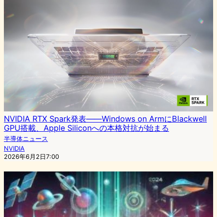
NVIDIA RTX Spark発表——Windows on ArmにBlackwell
GPU搭載、Apple Siliconへの本格対抗が始まる
半導体ニュース
NVIDIA
2026年6月2日7:00