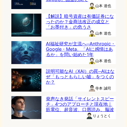
山本 達也
【解説】暗号資産は有価証券にな
ったのか？金商法改正の成立と
「お墨付き」の危うさ
山本 達也
AI福祉研究が主流へ─Anthropic・
Google・Meta、「AIに感情はあ
るか」を問い始めた1年
山本 達也
説明可能なAI（XAI）の罠─AIはな
ぜ「もっともらしい嘘」をつくの
か？
寺本 誠司
発声なき発話「サイレントスピー
チ」4つのアプローチと現在地｜
筋電位、超音波、口唇読み、脳波
りょうとく