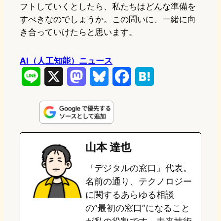
フトしていくとしたら、私たちはどんな準備を
すべきなのでしょうか。この問いに、一緒に向
き合っていけたらと思います。
AI（人工知能）ニュース
L
X
M
B
F
H
i
a
l
a
a
n
s
u
c
t
e
t
e
e
e
山本 達也
o
s
b
n
『デジタルの窓口』代表。
d
k
o
a
名前の通り、テクノロジー
o
y
o
に関するあらゆる相談
の”最初の窓口”になること
n
k