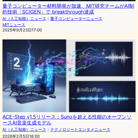
量子コンピューター材料開発が加速、MIT研究チームがAI制
約技術「SCIGEN」で breakthrough達成
AI（人工知能）ニュース
｜
量子コンピューターニュース
MITニュース
2025年9月23日17:00
ACE-Step v1.5リリース：Sunoを超える性能のオープンソ
ースAI音楽生成モデル
AI（人工知能）ニュース
｜
テクノロジーとエンタメニュース
2026年2月5日16:00