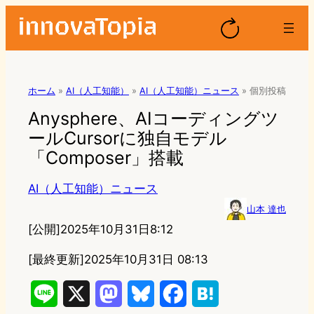
ホーム
»
AI（人工知能）
»
AI（人工知能）ニュース
»
個別投稿
Anysphere、AIコーディングツ
ールCursorに独自モデル
「Composer」搭載
AI（人工知能）ニュース
山本 達也
[公開]
2025年10月31日8:12
[最終更新]
2025年10月31日 08:13
L
X
M
B
F
H