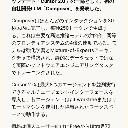
ップデート「Cursor 2.0」の一部として、初の
自社開発LLM「Composer」を発表した。
Composerはほとんどのインタラクションを30
秒以内に完了し、毎秒250トークンで生成す
る。これは主要な高速推論モデルの約2倍、同等
のフロンティアシステムの4倍の速度である。モ
デルは強化学習とMixture-of-Expertsアーキテ
クチャで構築され、静的なデータセットではな
く実際のソフトウェアエンジニアリングタスク
でトレーニングされた。
Cursor 2.0は最大8つのエージェントを並列実行
できるマルチエージェントインターフェースを
導入し、各エージェントはgit worktreeまたはリ
モートマシンを使用した隔離されたワークスペ
ースで動作する。
価格は個人ユーザー向けにFreeからUltra月額